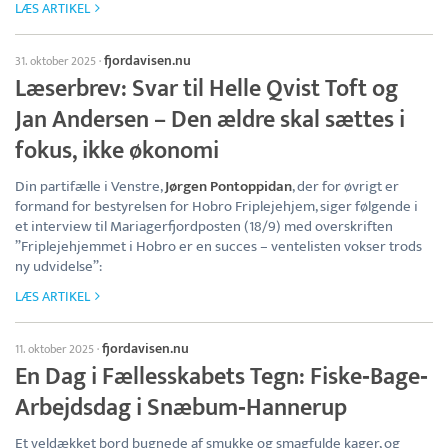
LÆS ARTIKEL
fjordavisen.nu
31. oktober 2025
·
Læserbrev: Svar til Helle Qvist Toft og
Jan Andersen – Den ældre skal sættes i
fokus, ikke økonomi
Din partifælle i Venstre,
Jørgen Pontoppidan
, der for øvrigt er
formand for bestyrelsen for Hobro Friplejehjem, siger følgende i
et interview til Mariagerfjordposten (18/9) med overskriften
”Friplejehjemmet i Hobro er en succes – ventelisten vokser trods
ny udvidelse”:
LÆS ARTIKEL
fjordavisen.nu
11. oktober 2025
·
En Dag i Fællesskabets Tegn: Fiske‐Bage‐
Arbejdsdag i Snæbum‐Hannerup
Et veldækket bord bugnede af smukke og smagfulde kager, og