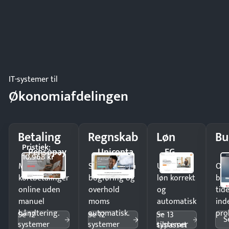
IT-systemer til
Økonomiafdelingen
Betaling
Regnskab
Løn
Bu
Pristjek:
Pensopay
Uniconta
EG
10.968 kr
Modtag
Spar timer på
Udbetal
Op
kortbetalinger
bogføring og
løn korrekt
bud
online uden
overhold
og
tide
manuel
moms
automatisk
ind
håndtering.
automatisk.
—
pro
Se 12
Se 12
Se 13
S
systemer
systemer
systemer
tilpasset