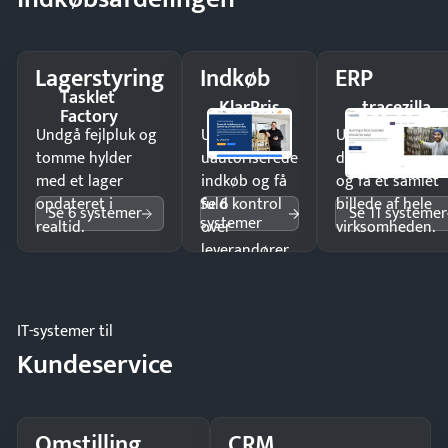
Lagerstyring
Indkøb
ERP
Tasklet
KlarPris
tracezilla
Factory
Undgå fejlpluk og
Undgå
Undgå
tomme hylder
uautoriserede
dobbeltindtastn
med et lager
indkøb og få
og få ét samlet
Se 6
opdateret i
fuld kontrol
billede af hele
Se 6 systemer
Se 11 systemer
systemer
realtid.
over
virksomheden.
leverandører
og forbrug.
IT-systemer til
Kundeservice
Omstilling
CRM