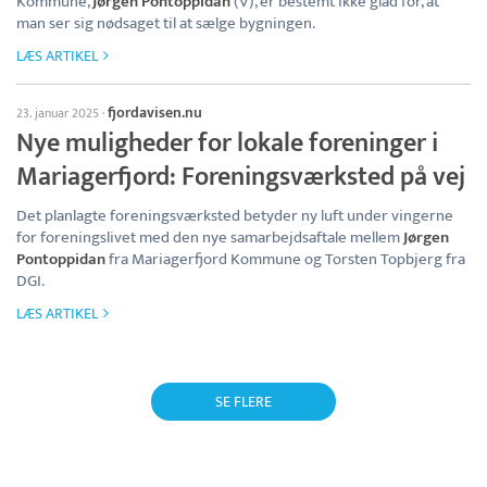
Kommune,
Jørgen Pontoppidan
(V), er bestemt ikke glad for, at
man ser sig nødsaget til at sælge bygningen.
LÆS ARTIKEL
fjordavisen.nu
23. januar 2025
·
Nye muligheder for lokale foreninger i
Mariagerfjord: Foreningsværksted på vej
Det planlagte foreningsværksted betyder ny luft under vingerne
for foreningslivet med den nye samarbejdsaftale mellem
Jørgen
Pontoppidan
fra Mariagerfjord Kommune og Torsten Topbjerg fra
DGI.
LÆS ARTIKEL
SE FLERE