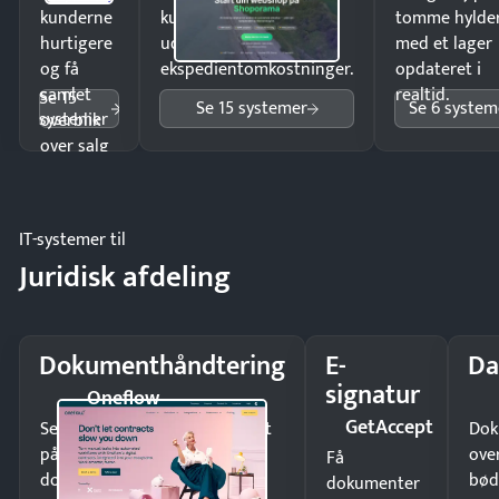
kunderne
kunder i hele landet
tomme hylde
hurtigere
uden
med et lager
og få
ekspedientomkostninger.
opdateret i
samlet
realtid.
Se 15
Se 15 systemer
Se 6 system
systemer
overblik
over salg
og lager.
IT-systemer til
Juridisk afdeling
Dokumenthåndtering
E-
Da
signatur
Oneflow
GetAccept
Send kontrakter til underskrift
Dok
på minutter og mist ingen
ove
Få
dokumenter.
bød
dokumenter