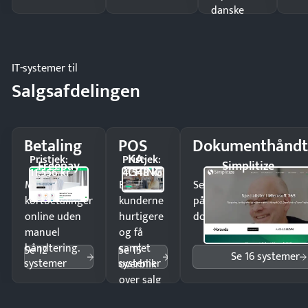
danske
regler.
IT-systemer til
Salgsafdelingen
Betaling
POS
Dokumenthåndt
KA-
Pristjek:
Pristjek:
Freepay
Simplitize
CHING
11.556 kr
4.548 kr
Modtag
Ekspedér
Send kontrakter til unde
kortbetalinger
kunderne
på minutter og mist ing
online uden
hurtigere
dokumenter.
manuel
og få
håndtering.
samlet
Se 12
Se 15
Se 16 systemer
systemer
systemer
overblik
over salg
og lager.