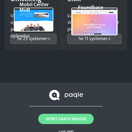
Mobil Center
Foundbase
Midt
Undgå tabte opkald
Luk flere salg med et
og giv kunderne en
struktureret overblik over
professionel
pipeline og opfølgninger.
oplevelse.
Se 25 systemer
Se 11 systemer
OPRET GRATIS BRUGER
LOG IND