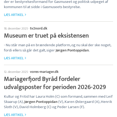
der er bestyrelsesformand for Gasmuseet og politisk udpeget af
kommunen til at sidde i Gasmuseets bestyrelse.
LÆS ARTIKEL
tv2nord.dk
18. december 2025
·
Museum er truet på eksistensen
- Nu står man på en brændende platform, og nu skal der ske noget,
fordi ellers så går det galt, siger
Jørgen Pontoppidan
.
LÆS ARTIKEL
vores-mariager.dk
12. december 2025
·
Mariagerfjord Byråd fordeler
udvalgsposter for perioden 2026-2029
Kultur og Fritid har Laura Holm (C) som formand, sammen med Leif
Skaarup (A),
Jørgen Pontoppidan
(V), Karen Østergaard (A), Henrik
Sloth (V), David Holmberg (C) og Peder Larsen (F).
LÆS ARTIKEL