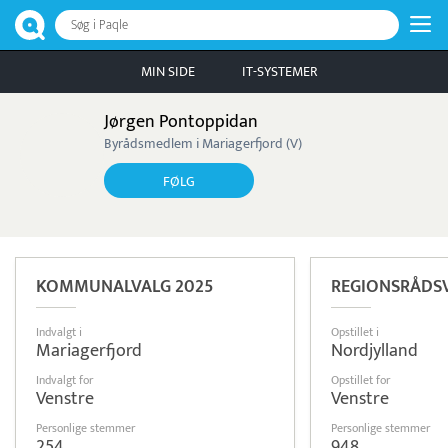
Søg i Paqle
MIN SIDE
IT-SYSTEMER
Jørgen Pontoppidan
Byrådsmedlem i Mariagerfjord (V)
FØLG
KOMMUNALVALG 2025
REGIONSRÅDSV
Indvalgt i
Opstillet i
Mariagerfjord
Nordjylland
Indvalgt for
Opstillet for
Venstre
Venstre
Personlige stemmer
Personlige stemmer
254
948