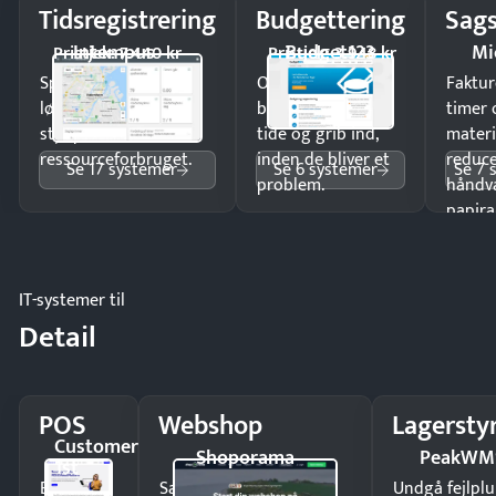
Tidsregistrering
Budgettering
Sags
Intempus
Budget123
Mi
Pristjek: 7.440 kr
Pristjek: 3.948 kr
Spar tid på
Opdag
Faktur
lønberegning og få
budgetafvigelser i
timer 
styr på
tide og grib ind,
materi
ressourceforbruget.
inden de bliver et
reduc
Se 17 systemer
Se 6 systemer
Se 7 
problem.
håndv
papira
IT-systemer til
Detail
POS
Webshop
Lagersty
Customer
Shoporama
PeakWM
1st
Ekspedér
Sælg produkter 24/7 til
Undgå fejlplu