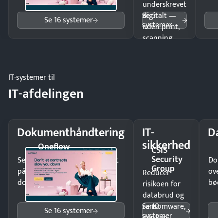
underskrevet
Se 5
digitalt —
Se 16 systemer
systemer
uden print,
scanning
eller fysisk
møde.
IT-systemer til
IT-afdelingen
Dokumenthåndtering
IT-
D
sikkerhed
Oneflow
CSIS
Security
Send kontrakter til underskrift
Do
Group
på minutter og mist ingen
ov
Reducer
dokumenter.
bø
risikoen for
databrud og
Se 10
ransomware,
Se 16 systemer
systemer
der kan