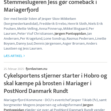
Stemmeslugeren Jess gør comeback i
Mariagerfjord
Der med består listen af Jesper Skov Mikkelsen
(borgmesterkandidat), Fredderik Errebo, Henrik Sloth, Niels Erik
Poulsen, Mette Velling, Anna Pinnerup, Mikkel Bisgaard, Per
Laursen, Peter Viuf Christiansen,
Jørgen Pontoppidan
, Jan
Andersen, Per Kragelund, Lone Sondrup, Rasmus Pedersen, Linette
Boysen, Danny Juul, Dennis Jørgensen, Asger Brorsen, Anders
Laustsen og Jess Laursen.
LÆS ARTIKEL
fjordavisen.nu
25. februar 2025
·
Cykelsportens stjerner starter i Hobro og
skal kæmpe på brosten i Mariager i
PostNord Danmark Rundt
Mariagerfjord Kommune - DCU's eventchef Jesper Tikiøb (fv), samt
borgmester Mogens Jespersen og udvalgsformand
Jørgen
Pontoppidan
glæder sig over, at PostNord Danmark Rundt vender