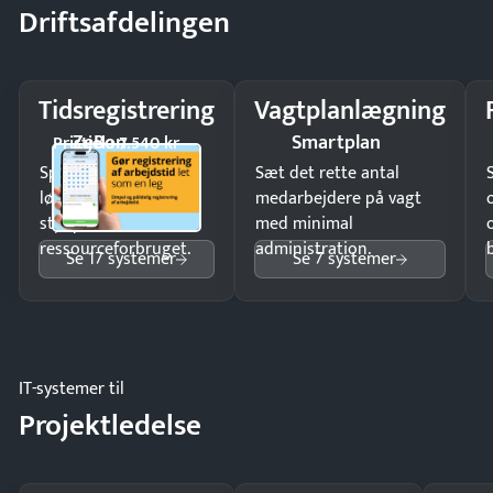
Driftsafdelingen
Tidsregistrering
Vagtplanlægning
ZeBon
Smartplan
Pristjek: 7.540 kr
Spar tid på
Sæt det rette antal
lønberegning og få
medarbejdere på vagt
styr på
med minimal
ressourceforbruget.
administration.
Se 17 systemer
Se 7 systemer
IT-systemer til
Projektledelse