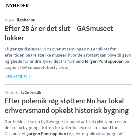
NYHEDER
ligeher.nu
18. juni
·
Efter 28 år er det slut – GASmuseet
lukker
Til gengæld glæder vi os over, at samlingen nu er sikret for
eftertiden på tre stærke museer, hvor den fortsat kan blive til gavn
og glæde for andre, lyder det fra formand
Jørgen Pontoppidan
på
vegne af GASmuseets bestyrelse.
LÆS ARTIKEL
tv2nord.dk
23. marts
·
Efter polemik røg støtten: Nu har lokal
erhvervsmand opkøbt historisk bygning
Der holder ikke en flyttevogn klar udenfor til at rykke, men nu er
der ro på bygningsdriften fortæller bestyrelsesformand for
Gasmuseet,
Jørgen Pontoppidan
(V), der er politisk udpeget af