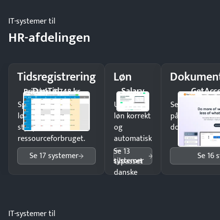
IT-systemer til
HR-afdelingen
Tidsregistrering
Løn
Dokument
DanTid
Salary
GetAcc
Pristjek: 5.748 kr
Spar tid på
Udbetal
Send kontrakter
lønberegning og få
løn korrekt
på minutter o
styr på
og
dokumenter.
ressourceforbruget.
automatisk
—
Se 13
Se 17 systemer
Se 16 
systemer
tilpasset
danske
regler.
IT-systemer til