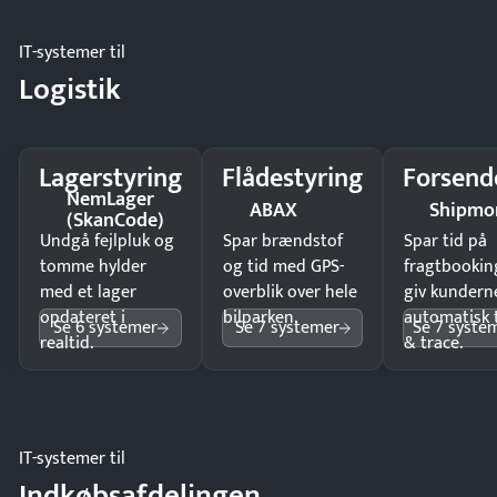
IT-systemer til
Logistik
Lagerstyring
Flådestyring
Forsend
NemLager
ABAX
Shipmo
(SkanCode)
Undgå fejlpluk og
Spar brændstof
Spar tid på
tomme hylder
og tid med GPS-
fragtbookin
med et lager
overblik over hele
giv kundern
opdateret i
bilparken.
automatisk 
Se 6 systemer
Se 7 systemer
Se 7 syste
realtid.
& trace.
IT-systemer til
Indkøbsafdelingen