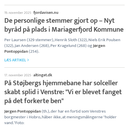
fjordavisen.nu
19. november 2025
·
De personlige stemmer gjort op – Nyt
byråd på plads i Mariagerfjord Kommune
Per Laursen (329 stemmer), Henrik Sloth (322), Niels Erik Poulsen
(322), Jan Andersen (268), Per Kragelund (268) og
Jørgen
Pontoppidan
(254).
LÆS ARTIKEL
altinget.dk
17. november 2025
·
På Støjbergs hjemmebane har solceller
skabt splid i Venstre: "Vi er blevet fanget
på det forkerte ben"
Jørgen Pontoppidan
(th.), der har en fortid som Venstres
borgmester i Hobro, håber ikke, at meningsmålingerne "holder
vand."Foto: