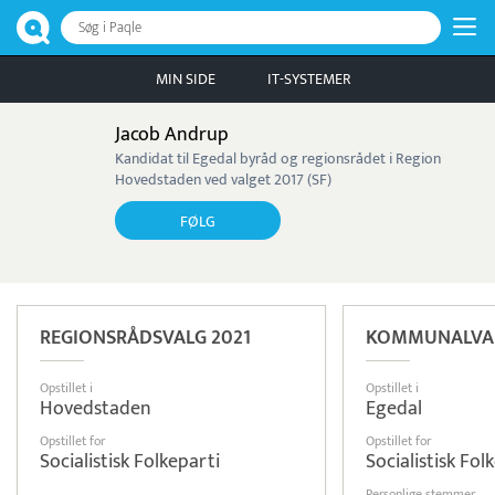
Søg i Paqle
MIN SIDE
IT-SYSTEMER
Jacob Andrup
Kandidat til Egedal byråd og regionsrådet i Region
Hovedstaden ved valget 2017 (SF)
FØLG
REGIONSRÅDSVALG 2021
KOMMUNALVAL
Opstillet i
Opstillet i
Hovedstaden
Egedal
Opstillet for
Opstillet for
Socialistisk Folkeparti
Socialistisk Fol
Personlige stemmer