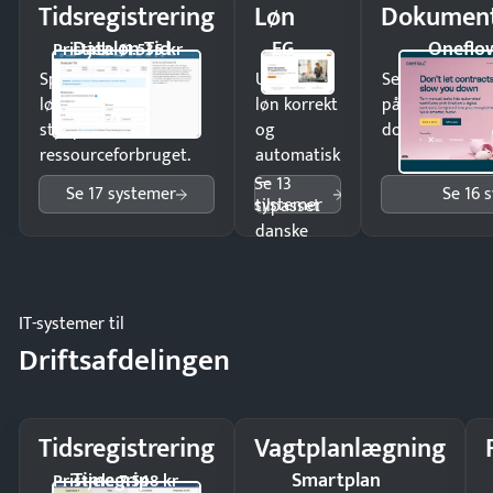
Tidsregistrering
Løn
Dokument
Dataløn Tid
EG
Oneflo
Pristjek: 11.535 kr
Spar tid på
Udbetal
Send kontrakter
lønberegning og få
løn korrekt
på minutter o
styr på
og
dokumenter.
ressourceforbruget.
automatisk
—
Se 13
Se 17 systemer
Se 16 
systemer
tilpasset
danske
regler.
IT-systemer til
Driftsafdelingen
Tidsregistrering
Vagtplanlægning
Timegrip
Smartplan
Pristjek: 7.548 kr