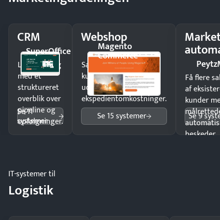
CRM
Webshop
Market
Magento
automa
SuperOffice
Commerce
Peytz
Luk flere salg
Sælg produkter 24/7 til
med et
kunder i hele landet
Få flere s
struktureret
uden
af eksiste
overblik over
ekspedientomkostninger.
kunder m
pipeline og
Se 11
målrettede
Se 15 systemer
Se 9 sys
systemer
opfølgninger.
automatis
beskeder.
IT-systemer til
Logistik