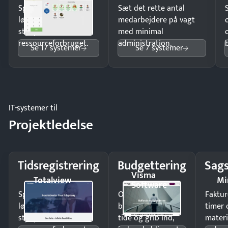
Spar tid på
Sæt det rette antal
lønberegning og få
medarbejdere på vagt
styr på
med minimal
ressourceforbruget.
administration.
Se 17 systemer
Se 7 systemer
IT-systemer til
Projektledelse
Tidsregistrering
Budgettering
Sags
Visma
Totalview
Mi
Software
Spar tid på
Opdag
Faktur
lønberegning og få
budgetafvigelser i
timer 
styr på
tide og grib ind,
materi