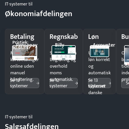
IT-systemer til
Økonomiafdelingen
Betaling
Regnskab
Løn
Bu
Pristjek:
Pensopay
Billy
Accounter
10.968 kr
Modtag
Spar timer på
Udbetal
Op
kortbetalinger
bogføring og
løn korrekt
bud
online uden
overhold
og
tide
manuel
moms
automatisk
ind
håndtering.
automatisk.
—
pro
Se 12
Se 12
Se 13
S
systemer
systemer
systemer
tilpasset
danske
regler.
IT-systemer til
Salgsafdelingen