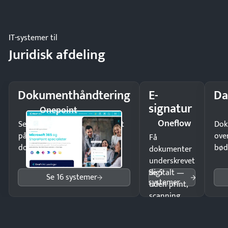
og lager.
IT-systemer til
Juridisk afdeling
Dokumenthåndtering
E-
Da
signatur
Onepoint
Oneflow
Send kontrakter til underskrift
Dok
på minutter og mist ingen
ove
Få
dokumenter.
bød
dokumenter
underskrevet
Se 5
digitalt —
Se 16 systemer
systemer
uden print,
scanning
eller fysisk
møde.