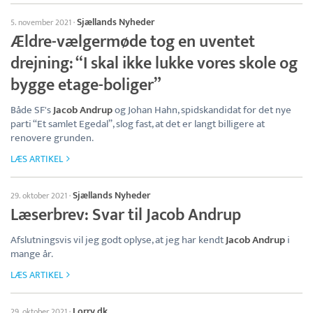
Sjællands Nyheder
5. november 2021
·
Ældre-vælgermøde tog en uventet
drejning: “I skal ikke lukke vores skole og
bygge etage-boliger”
Både SF's
Jacob Andrup
og Johan Hahn, spidskandidat for det nye
parti “Et samlet Egedal”, slog fast, at det er langt billigere at
renovere grunden.
LÆS ARTIKEL
Sjællands Nyheder
29. oktober 2021
·
Læserbrev: Svar til Jacob Andrup
Afslutningsvis vil jeg godt oplyse, at jeg har kendt
Jacob Andrup
i
mange år.
LÆS ARTIKEL
Lorry.dk
29. oktober 2021
·