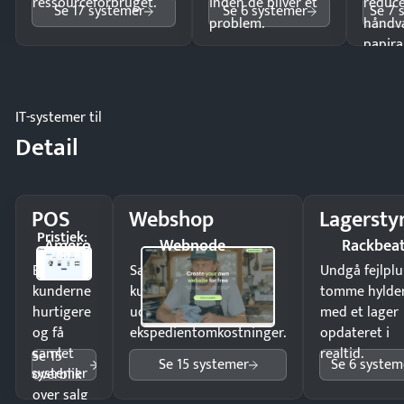
ressourceforbruget.
inden de bliver et
reduc
Se 17 systemer
Se 6 systemer
Se 7 
problem.
håndv
papira
IT-systemer til
Detail
POS
Webshop
Lagersty
Pristjek:
Amero
Webnode
Rackbea
4.788 kr
Ekspedér
Sælg produkter 24/7 til
Undgå fejlplu
kunderne
kunder i hele landet
tomme hylde
hurtigere
uden
med et lager
og få
ekspedientomkostninger.
opdateret i
samlet
realtid.
Se 15
Se 15 systemer
Se 6 system
systemer
overblik
over salg