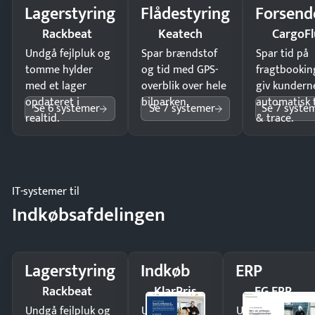
Lagerstyring
Flådestyring
Forsend
Rackbeat
Keatech
CargoFl
Undgå fejlpluk og
Spar brændstof
Spar tid på
tomme hylder
og tid med GPS-
fragtbookin
med et lager
overblik over hele
giv kundern
opdateret i
bilparken.
automatisk 
Se 6 systemer
Se 7 systemer
Se 7 syste
realtid.
& trace.
IT-systemer til
Indkøbsafdelingen
Lagerstyring
Indkøb
ERP
Rackbeat
KlarPris
EG ERP
Undgå fejlpluk og
Undgå
Undgå