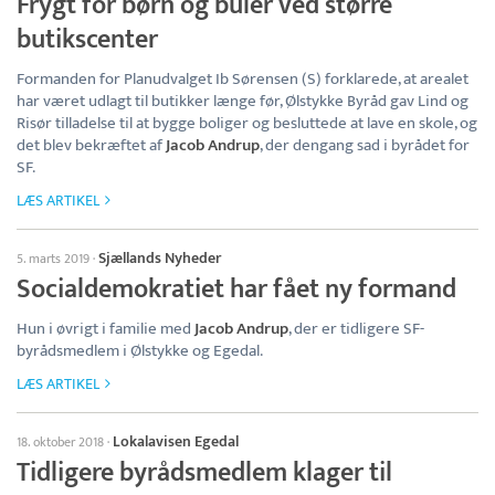
Frygt for børn og buler ved større
butikscenter
Formanden for Planudvalget Ib Sørensen (S) forklarede, at arealet
har været udlagt til butikker længe før, Ølstykke Byråd gav Lind og
Risør tilladelse til at bygge boliger og besluttede at lave en skole, og
det blev bekræftet af
Jacob Andrup
, der dengang sad i byrådet for
SF.
LÆS ARTIKEL
Sjællands Nyheder
5. marts 2019
·
Socialdemokratiet har fået ny formand
Hun i øvrigt i familie med
Jacob Andrup
, der er tidligere SF-
byrådsmedlem i Ølstykke og Egedal.
LÆS ARTIKEL
Lokalavisen Egedal
18. oktober 2018
·
Tidligere byrådsmedlem klager til