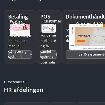
Betaling
POS
Dokumenthåndt
Customer
Pristjek:
OnPay
Workpoint 365
1st
11.208 kr
Modtag
Ekspedér
Send kontrakter til unde
kortbetalinger
kunderne
på minutter og mist ing
online uden
hurtigere
dokumenter.
manuel
og få
håndtering.
samlet
Se 12
Se 15
Se 16 systemer
systemer
systemer
overblik
over salg
og lager.
IT-systemer til
HR-afdelingen