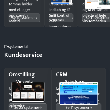
tomme hylder
uautoriserede
dobbeltindtastn
med et lager
indkøb og få
og få ét samlet
Se 6
opdateret i
fuld kontrol
billede af hele
Se 6 systemer
Se 11 systemer
systemer
realtid.
over
virksomheden.
leverandører
og forbrug.
IT-systemer til
Kundeservice
Omstilling
CRM
Vincentz
Salesforce
Undgå tabte opkald
Luk flere salg med et
og giv kunderne en
struktureret overblik over
professionel
pipeline og opfølgninger.
oplevelse.
Se 25 systemer
Se 11 systemer