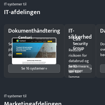
IT-systemer til
IT-afdelingen
Dokumenthåndtering
IT-
D
sikkerhed
Centuri
CSIS
Security
Send kontrakter til underskrift
Do
Group
på minutter og mist ingen
ov
Reducer
dokumenter.
bø
risikoen for
databrud og
Se 10
ransomware,
Se 16 systemer
systemer
der kan
lamme
driften.
IT-systemer til
Marketingafdelingen