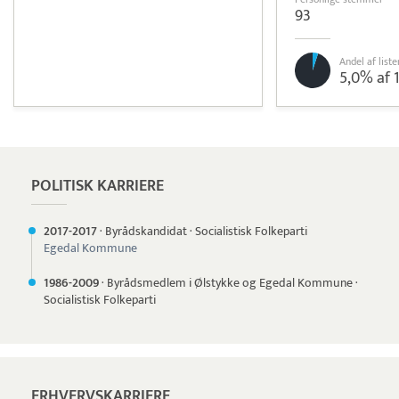
93
Andel af lis
5,0% af 
Pristjek:
11.535 kr
Se priseksempel
Dataløn Tid
Tidsregistrering
POLITISK KARRIERE
2017-
2017
·
Byrådskandidat
·
Socialistisk Folkeparti
Egedal Kommune
1986-
2009
·
Byrådsmedlem i Ølstykke og Egedal Kommune
·
Socialistisk Folkeparti
ERHVERVSKARRIERE