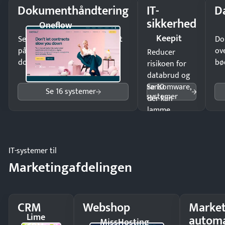
Dokumenthåndtering
IT-
D
sikkerhed
Oneflow
Keepit
Send kontrakter til underskrift
Do
på minutter og mist ingen
ov
Reducer
dokumenter.
bø
risikoen for
databrud og
Se 10
ransomware,
Se 16 systemer
systemer
der kan
lamme
driften.
IT-systemer til
Marketingafdelingen
CRM
Webshop
Market
Lime
automa
MissHosting