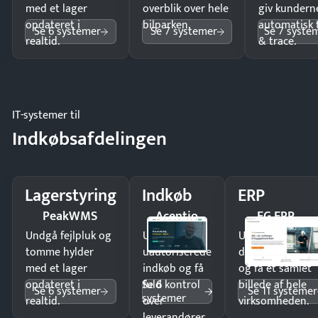
med et lager
overblik over hele
giv kundern
opdateret i
bilparken.
automatisk 
Se 6 systemer
Se 7 systemer
Se 7 syste
realtid.
& trace.
IT-systemer til
Indkøbsafdelingen
Lagerstyring
Indkøb
ERP
PeakWMS
Acentio
EG ERP
Undgå fejlpluk og
Undgå
Undgå
tomme hylder
uautoriserede
dobbeltindtastn
med et lager
indkøb og få
og få ét samlet
Se 6
opdateret i
fuld kontrol
billede af hele
Se 6 systemer
Se 11 systemer
systemer
realtid.
over
virksomheden.
leverandører