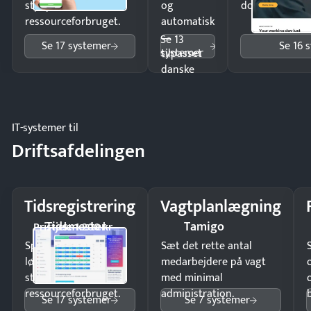
styr på
og
dokumenter.
ressourceforbruget.
automatisk
—
Se 13
Se 17 systemer
Se 16 
systemer
tilpasset
danske
regler.
IT-systemer til
Driftsafdelingen
Tidsregistrering
Vagtplanlægning
Tidsmester
Tamigo
Pristjek: 1.200 kr
Spar tid på
Sæt det rette antal
lønberegning og få
medarbejdere på vagt
styr på
med minimal
ressourceforbruget.
administration.
Se 17 systemer
Se 7 systemer