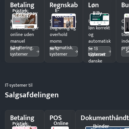
Betaling
Regnskab
Løn
Bu
E-
Pristjek:
Pensopay
Billy
conomic
10.968 kr
Modtag
Spar timer på
Udbetal
Op
kortbetalinger
bogføring og
løn korrekt
bud
online uden
overhold
og
tide
manuel
moms
automatisk
ind
håndtering.
automatisk.
—
pro
Se 12
Se 12
Se 13
S
systemer
systemer
systemer
tilpasset
danske
regler.
IT-systemer til
Salgsafdelingen
Betaling
POS
Dokumenthåndt
Online
Pristjek:
OnPay
Ibinder