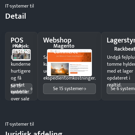
IT-systemer til
Detail
POS
Webshop
Lagersty
KA-
Magento
Pristjek:
Rackbea
CHING
Commerce
4.548 kr
Ekspedér
Sælg produkter 24/7 til
Undgå fejlplu
kunderne
kunder i hele landet
tomme hylde
hurtigere
uden
med et lager
og få
ekspedientomkostninger.
opdateret i
samlet
realtid.
Se 15
Se 15 systemer
Se 6 system
systemer
overblik
over salg
og lager.
IT-systemer til
Juridisk afdeling