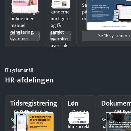
POS
11.208 kr
Modtag
Ekspedér
Send kontrakter til unde
kortbetalinger
kunderne
på minutter og mist ing
online uden
hurtigere
dokumenter.
manuel
og få
håndtering.
samlet
Se 12
Se 15
Se 16 systemer
systemer
systemer
overblik
over salg
og lager.
IT-systemer til
HR-afdelingen
Tidsregistrering
Løn
Dokument
ZeBon
Danløn
AM Sys
Pristjek: 7.540 kr
Spar tid på
Udbetal
Send kontrakter
lønberegning og få
løn korrekt
på minutter o