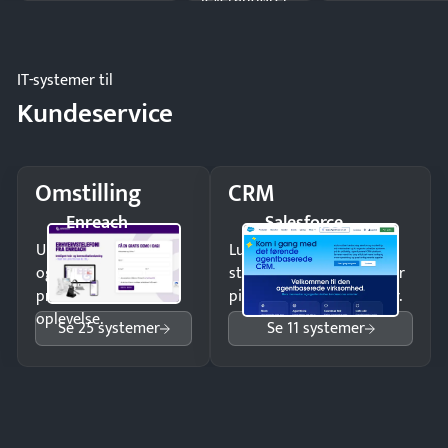
og forbrug.
IT-systemer til
Kundeservice
Omstilling
CRM
Enreach
Salesforce
Undgå tabte opkald
Luk flere salg med et
og giv kunderne en
struktureret overblik over
professionel
pipeline og opfølgninger.
oplevelse.
Se 25 systemer
Se 11 systemer