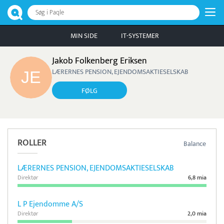
Søg i Paqle
MIN SIDE
IT-SYSTEMER
Jakob Folkenberg Eriksen
LÆRERNES PENSION, EJENDOMSAKTIESELSKAB
FØLG
ROLLER
Balance
LÆRERNES PENSION, EJENDOMSAKTIESELSKAB
Direktør
6,8 mia
L P Ejendomme A/S
Direktør
2,0 mia