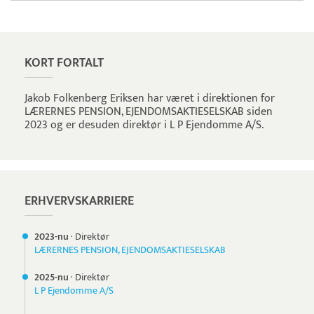
Pristjek:
10.968 kr
Se priseksempel
Pensopay
Betaling
KORT FORTALT
Jakob Folkenberg Eriksen har været i direktionen for
LÆRERNES PENSION, EJENDOMSAKTIESELSKAB siden
2023 og er desuden direktør i L P Ejendomme A/S.
ERHVERVSKARRIERE
2023-nu
·
Direktør
LÆRERNES PENSION, EJENDOMSAKTIESELSKAB
2025-nu
·
Direktør
L P Ejendomme A/S