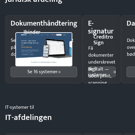
Dokumenthåndtering
E-
Da
signatur
Ibinder
Creditro
Send kontrakter til underskrift
Dok
Sign
på minutter og mist ingen
ove
Få
dokumenter.
bød
dokumenter
underskrevet
Se 5
digitalt —
Se 16 systemer
systemer
uden print,
scanning
eller fysisk
møde.
IT-systemer til
IT-afdelingen