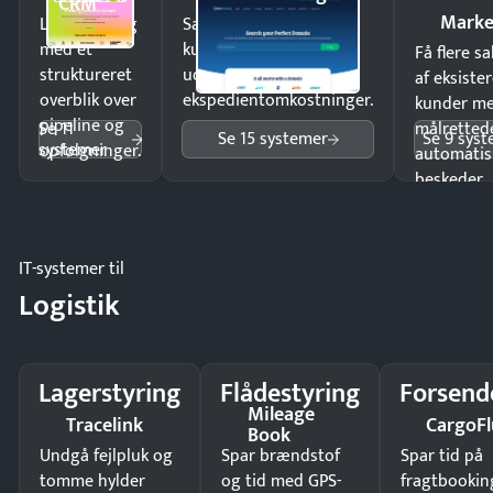
CRM
Marke
Luk flere salg
Sælg produkter 24/7 til
med et
kunder i hele landet
Få flere s
struktureret
uden
af eksiste
overblik over
ekspedientomkostninger.
kunder m
pipeline og
Se 11
målrettede
Se 15 systemer
Se 9 sys
systemer
opfølgninger.
automatis
beskeder.
IT-systemer til
Logistik
Lagerstyring
Flådestyring
Forsend
Mileage
Tracelink
CargoFl
Book
Undgå fejlpluk og
Spar brændstof
Spar tid på
tomme hylder
og tid med GPS-
fragtbookin