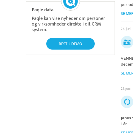
periode
Paqle data
SE ME
Paqle kan vise nyheder om personer
og virksomheder direkte i dit CRM-
system.
24. juni
BESTIL DEMO
VENNE
decem
SE ME
21. juni
Janus 
1 år.
SE ME