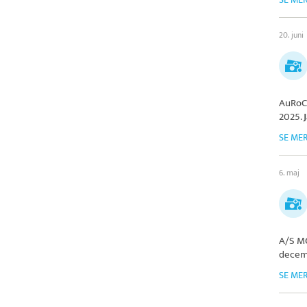
20. juni
AuRoC
2025.
SE ME
6. maj
A/S 
decem
SE ME