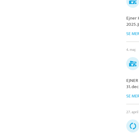
Ejner 
2025.
SE ME
4. maj
EJNER
31. de
SE ME
27. april