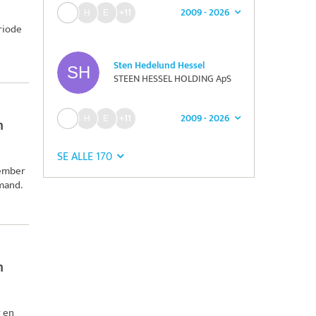
2009 - 2026
+11
riode
Sten Hedelund Hessel
STEEN HESSEL HOLDING ApS
2009 - 2026
+11
n
SE ALLE 170
cember
mand.
n
 en