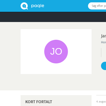
Søg efter 
Ja
Hor
KORT FORTALT
4. augus