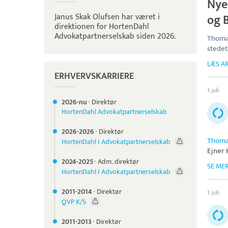
Nye
Janus Skak Olufsen har været i
og B
direktionen for HortenDahl
Advokatpartnerselskab siden 2026.
Thomas
stedet
LÆS AR
ERHVERVSKARRIERE
1. juli
2026-nu
·
Direktør
HortenDahl Advokatpartnerselskab
2026-
2026
·
Direktør
Thoma
HortenDahl I Advokatpartnerselskab
Ejner 
2024-
2025
·
Adm. direktør
SE ME
HortenDahl I Advokatpartnerselskab
2011-
2014
·
Direktør
1. juli
QVP K/S
2011-
2013
·
Direktør