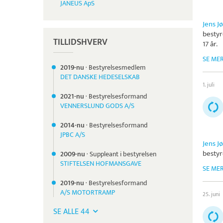
JANEUS ApS
Jens J
besty
TILLIDSHVERV
17 år.
SE ME
2019-nu
·
Bestyrelsesmedlem
DET DANSKE HEDESELSKAB
1. juli
2021-nu
·
Bestyrelsesformand
VENNERSLUND GODS A/S
2014-nu
·
Bestyrelsesformand
JPBC A/S
Jens J
besty
2009-nu
·
Suppleant i bestyrelsen
STIFTELSEN HOFMANSGAVE
SE ME
2019-nu
·
Bestyrelsesformand
A/S MOTORTRAMP
25. juni
SE ALLE 44