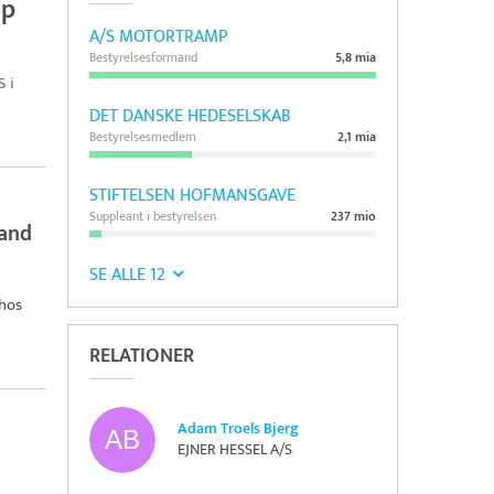
up
A/S MOTORTRAMP
Bestyrelsesformand
5,8 mia
S i
DET DANSKE HEDESELSKAB
Bestyrelsesmedlem
2,1 mia
STIFTELSEN HOFMANSGAVE
Suppleant i bestyrelsen
237 mio
mand
SE ALLE 12
hos
RELATIONER
Adam Troels Bjerg
EJNER HESSEL A/S