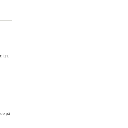
l 31.
ode på