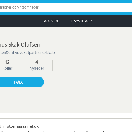
personer og virksomheder
MIN SIDE
IT-SYSTEMER
nus Skak Olufsen
tenDahl Advokatpartnerselskab
12
4
Roller
Nyheder
FØLG
motormagasinet.dk
t
·