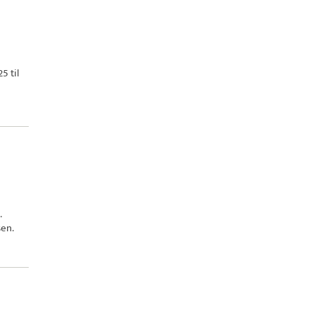
5 til
.
sen.