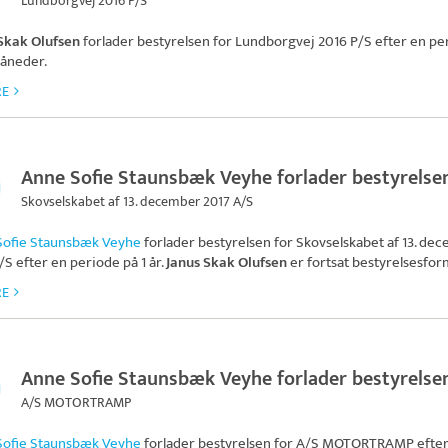
Lundborgvej 2016 P/S
Skak Olufsen
forlader bestyrelsen for
Lundborgvej 2016 P/S
efter en pe
åneder.
RE
Anne Sofie Staunsbæk Veyhe forlader bestyrelse
Skovselskabet af 13. december 2017 A/S
Sofie Staunsbæk Veyhe
forlader bestyrelsen for
Skovselskabet af 13. de
/S
efter en periode på 1 år.
Janus Skak Olufsen
er fortsat bestyrelsesfor
RE
Anne Sofie Staunsbæk Veyhe forlader bestyrelse
A/S MOTORTRAMP
Sofie Staunsbæk Veyhe
forlader bestyrelsen for
A/S MOTORTRAMP
efter