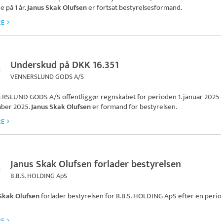
 på 1 år.
Janus Skak Olufsen
er fortsat bestyrelsesformand.
RE
Underskud på DKK 16.351
VENNERSLUND GODS A/S
RSLUND GODS A/S
offentliggør regnskabet for perioden 1. januar 2025 ti
ber 2025.
Janus Skak Olufsen
er formand for bestyrelsen.
RE
Janus Skak Olufsen forlader bestyrelsen
B.B.S. HOLDING ApS
Skak Olufsen
forlader bestyrelsen for
B.B.S. HOLDING ApS
efter en peri
RE