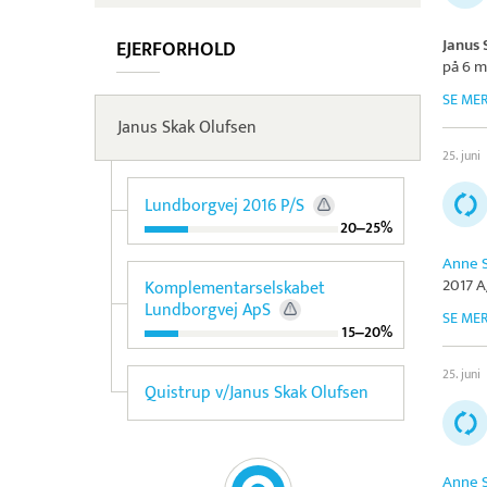
Janus 
EJERFORHOLD
på 6 m
SE ME
Janus Skak Olufsen
25. juni
Lundborgvej 2016 P/S
20‒25%
Anne 
2017 A
Komplementarselskabet
Lundborgvej ApS
SE ME
15‒20%
25. juni
Quistrup v/Janus Skak Olufsen
Anne 