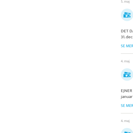
5. maj
DET D
31. de
SE ME
4. maj
EJNER
januar
SE ME
4. maj