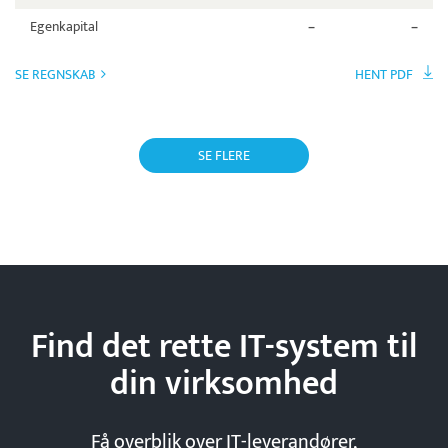
Egenkapital
–
–
SE REGNSKAB
HENT PDF
SE FLERE
Find det rette IT-system til
din
virksomhed
Få overblik over IT-leverandører,