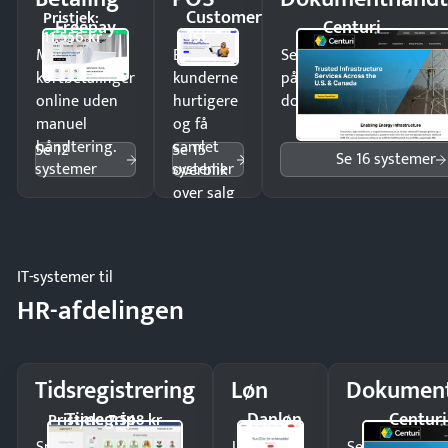
Customer
Pristjek:
Freepay
Centuri
1st
11.556 kr
Modtag
Ekspedér
Send kontrakter til unde
kortbetalinger
kunderne
på minutter og mist ing
online uden
hurtigere
dokumenter.
manuel
og få
håndtering.
samlet
Se 12
Se 15
Se 16 systemer
systemer
systemer
overblik
over salg
og lager.
IT-systemer til
HR-afdelingen
Tidsregistrering
Løn
Dokument
Timegrip
Danløn
Centuri
Pristjek: 7.548 kr
Spar tid på
Udbetal
Send kontrakter