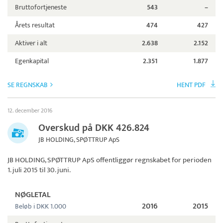
Bruttofortjeneste
543
–
Årets resultat
474
427
Aktiver i alt
2.638
2.152
Egenkapital
2.351
1.877
SE REGNSKAB
HENT PDF
12. december 2016
Overskud på DKK 426.824
JB HOLDING, SPØTTRUP ApS
JB HOLDING, SPØTTRUP ApS
offentliggør regnskabet for perioden
1. juli 2015 til 30. juni.
NØGLETAL
2016
2015
Beløb i DKK 1.000