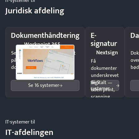
IT-systemer til
Juridisk afdeling
Dokumenthåndtering
E-
Da
signatur
Workpoint 365
Nextsign
Send kontrakter til underskrift
Dok
på minutter og mist ingen
ove
Få
dokumenter.
bød
dokumenter
underskrevet
Se 5
digitalt —
Se 16 systemer
systemer
uden print,
scanning
eller fysisk
møde.
IT-systemer til
IT-afdelingen