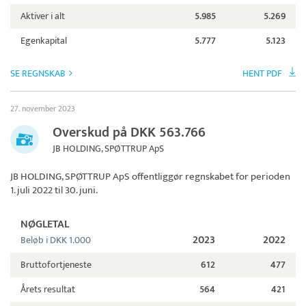
Aktiver i alt
5.985
5.269
Egenkapital
5.777
5.123
SE REGNSKAB
HENT PDF
27. november 2023
Overskud på DKK 563.766
JB HOLDING, SPØTTRUP ApS
JB HOLDING, SPØTTRUP ApS
offentliggør regnskabet for perioden
1. juli 2022 til 30. juni.
NØGLETAL
2023
2022
Beløb i DKK 1.000
Bruttofortjeneste
612
477
Årets resultat
564
421