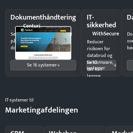
Dokumenthåndtering
IT-
D
sikkerhed
Centuri
WithSecure
Send kontrakter til underskrift
Do
på minutter og mist ingen
ov
Reducer
dokumenter.
bø
risikoen for
databrud og
Se 10
ransomware,
Se 16 systemer
systemer
der kan
lamme
driften.
IT-systemer til
Marketingafdelingen