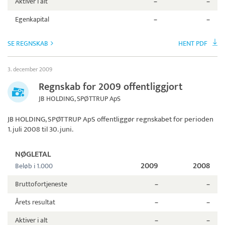
Aktiver i alt
–
–
Egenkapital
–
–
SE REGNSKAB
HENT PDF
3. december 2009
Regnskab for 2009 offentliggjort
JB HOLDING, SPØTTRUP ApS
JB HOLDING, SPØTTRUP ApS
offentliggør regnskabet for perioden
1. juli 2008 til 30. juni.
NØGLETAL
2009
2008
Beløb i 1.000
Bruttofortjeneste
–
–
Årets resultat
–
–
Aktiver i alt
–
–