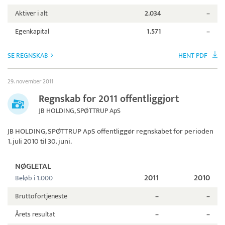
Aktiver i alt
2.034
–
Egenkapital
1.571
–
SE REGNSKAB
HENT PDF
29. november 2011
Regnskab for 2011 offentliggjort
JB HOLDING, SPØTTRUP ApS
JB HOLDING, SPØTTRUP ApS
offentliggør regnskabet for perioden
1. juli 2010 til 30. juni.
NØGLETAL
2011
2010
Beløb i 1.000
Bruttofortjeneste
–
–
Årets resultat
–
–