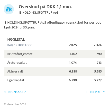
Overskud på DKK 1,1 mio.
JB HOLDING, SPØTTRUP ApS
JB HOLDING, SPØTTRUP ApS
offentliggør regnskabet for perioden
1. juli 2024 til 30. juni.
NØGLETAL
2025
2024
Beløb i DKK 1.000
Bruttofortjeneste
1.102
790
Årets resultat
1.074
713
Aktiver i alt
6.838
5.985
Egenkapital
6.790
5.777
SE REGNSKAB
HENT PDF
31. december 2024