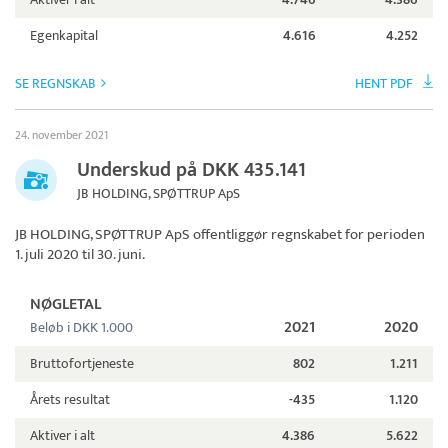
Egenkapital
4.616
4.252
SE REGNSKAB
HENT PDF
24. november 2021
Underskud på DKK 435.141
JB HOLDING, SPØTTRUP ApS
JB HOLDING, SPØTTRUP ApS
offentliggør regnskabet for perioden
1. juli 2020 til 30. juni.
NØGLETAL
2021
2020
Beløb i DKK 1.000
Bruttofortjeneste
802
1.211
Årets resultat
-435
1.120
Aktiver i alt
4.386
5.622