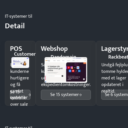
IT-systemer til
Detail
POS
Webshop
Lagersty
Customer
Dandomain
Rackbea
1st
Ekspedér
Sælg produkter 24/7 til
Undgå fejlplu
kunderne
kunder i hele landet
tomme hylde
hurtigere
uden
med et lager
og få
ekspedientomkostninger.
opdateret i
samlet
realtid.
Se 15
Se 15 systemer
Se 6 system
systemer
overblik
over salg
og lager.