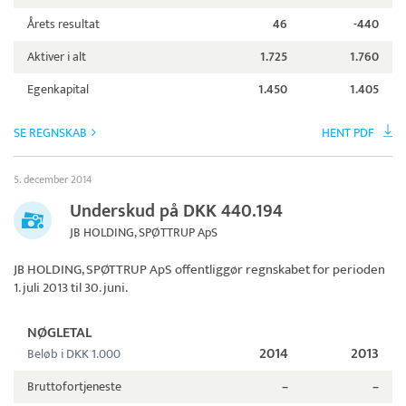
Årets resultat
46
-440
Aktiver i alt
1.725
1.760
Egenkapital
1.450
1.405
SE REGNSKAB
HENT PDF
5. december 2014
Underskud på DKK 440.194
JB HOLDING, SPØTTRUP ApS
JB HOLDING, SPØTTRUP ApS
offentliggør regnskabet for perioden
1. juli 2013 til 30. juni.
NØGLETAL
2014
2013
Beløb i DKK 1.000
Bruttofortjeneste
–
–