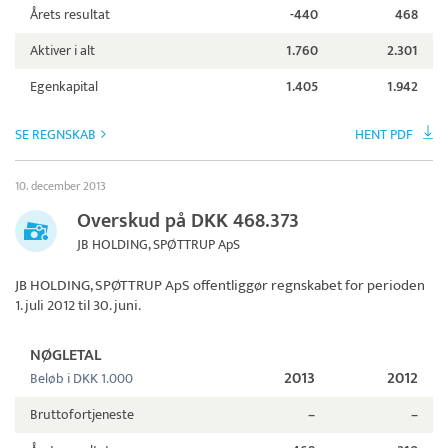
Årets resultat
-440
468
Aktiver i alt
1.760
2.301
Egenkapital
1.405
1.942
SE REGNSKAB
HENT PDF
10. december 2013
Overskud på DKK 468.373
JB HOLDING, SPØTTRUP ApS
JB HOLDING, SPØTTRUP ApS
offentliggør regnskabet for perioden
1. juli 2012 til 30. juni.
NØGLETAL
2013
2012
Beløb i DKK 1.000
Bruttofortjeneste
–
–