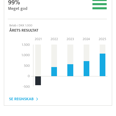
99%
Meget god
Beløb i DKK 1.000
ÅRETS RESULTAT
2021
2022
2023
2024
2025
1.500
1.000
500
0
-500
SE REGNSKAB
Pristjek:
10.008 kr
Se priseksempel
ePay
Betaling