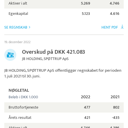
Aktiver i alt
5.269
4.746
Egenkapital
5.123
4.616
SE REGNSKAB
HENT PDF
19. december 2022
Overskud på DKK 421.083
JB HOLDING, SPØTTRUP ApS
JB HOLDING, SPØTTRUP ApS
offentliggør regnskabet for perioden
1. juli 2021 til 30. juni.
NØGLETAL
2022
2021
Beløb i DKK 1.000
Bruttofortjeneste
477
802
Årets resultat
421
-435
Aktiver i alt
4.746
4.386