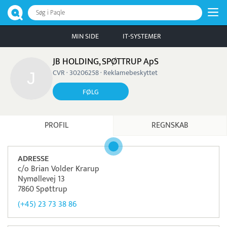
Søg i Paqle
MIN SIDE
IT-SYSTEMER
JB HOLDING, SPØTTRUP ApS
CVR · 30206258 · Reklamebeskyttet
FØLG
PROFIL
REGNSKAB
ADRESSE
c/o Brian Volder Krarup
Nymøllevej 13
7860 Spøttrup
(+45) 23 73 38 86