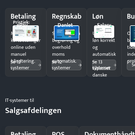
Betaling
Regnskab
Løn
Bu
Pristjek:
ePay
Danlet
Salary
10.008 kr
Modtag
Spar timer på
Udbetal
Op
kortbetalinger
bogføring og
løn korrekt
bud
online uden
overhold
og
tide
manuel
moms
automatisk
ind
håndtering.
automatisk.
—
pro
Se 12
Se 12
Se 13
S
systemer
systemer
systemer
tilpasset
danske
regler.
IT-systemer til
Salgsafdelingen
Betaling
POS
Dokumenthåndt