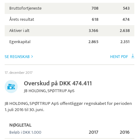
Bruttofortjeneste
708
543
Årets resultat
618
474
Aktiver i alt
3.166
2.638
Egenkapital
2.865
2.351
SE REGNSKAB
HENT PDF
17. december 2017
Overskud på DKK 474.411
JB HOLDING, SPØTTRUP ApS
JB HOLDING, SPØTTRUP ApS
offentliggør regnskabet for perioden
1. juli 2016 til 30. juni.
NØGLETAL
2017
2016
Beløb i DKK 1.000