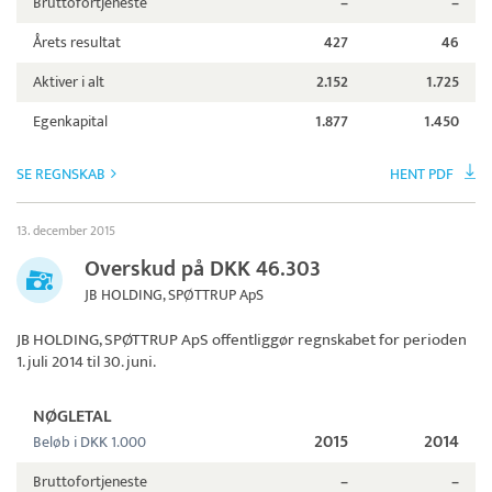
Bruttofortjeneste
–
–
Årets resultat
427
46
Aktiver i alt
2.152
1.725
Egenkapital
1.877
1.450
SE REGNSKAB
HENT PDF
13. december 2015
Overskud på DKK 46.303
JB HOLDING, SPØTTRUP ApS
JB HOLDING, SPØTTRUP ApS
offentliggør regnskabet for perioden
1. juli 2014 til 30. juni.
NØGLETAL
2015
2014
Beløb i DKK 1.000
Bruttofortjeneste
–
–