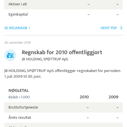
Aktiver i alt
–
–
Egenkapital
–
–
SE REGNSKAB
HENT PDF
28. november 2010
Regnskab for 2010 offentliggjort
JB HOLDING, SPØTTRUP ApS
JB HOLDING, SPØTTRUP ApS
offentliggør regnskabet for perioden
1. juli 2009 til 30. juni.
NØGLETAL
2010
2009
Beløb i 1.000
Bruttofortjeneste
–
–
Årets resultat
–
–