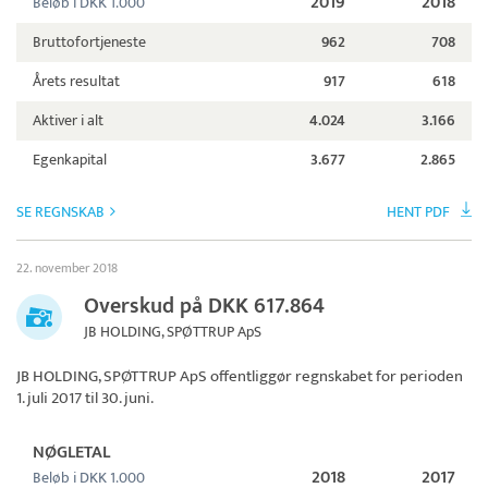
2019
2018
Beløb i DKK 1.000
Bruttofortjeneste
962
708
Årets resultat
917
618
Aktiver i alt
4.024
3.166
Egenkapital
3.677
2.865
SE REGNSKAB
HENT PDF
22. november 2018
Overskud på DKK 617.864
JB HOLDING, SPØTTRUP ApS
JB HOLDING, SPØTTRUP ApS
offentliggør regnskabet for perioden
1. juli 2017 til 30. juni.
NØGLETAL
2018
2017
Beløb i DKK 1.000