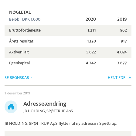
NØGLETAL
2020
2019
Beløb i DKK 1.000
Bruttofortjeneste
1.211
962
Årets resultat
1.120
917
Aktiver i alt
5.622
4.024
Egenkapital
4.742
3.677
SE REGNSKAB
HENT PDF
1. december 2019
Adresseændring
JB HOLDING, SPØTTRUP ApS
JB HOLDING, SPØTTRUP ApS
flytter til ny adresse i Spøttrup.