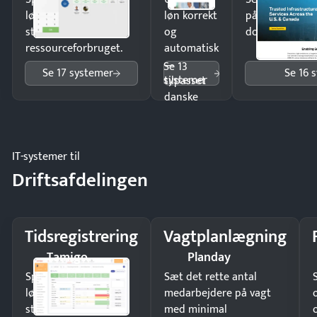
lønberegning og få
løn korrekt
på minutter o
styr på
og
dokumenter.
ressourceforbruget.
automatisk
—
Se 13
Se 17 systemer
Se 16 
systemer
tilpasset
danske
regler.
IT-systemer til
Driftsafdelingen
Tidsregistrering
Vagtplanlægning
Tamigo
Planday
Spar tid på
Sæt det rette antal
lønberegning og få
medarbejdere på vagt
styr på
med minimal