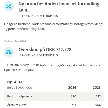
Ny branche: Anden finansiel formidling
i.a.n.
JB HOLDING, SPØTTRUP ApS
Tidligere branche: Anden finansiel formidling undtagen forsikring
og pensionsforsikring, i.a.n.
12. december 2024
Overskud på DKK 712.578
JB HOLDING, SPØTTRUP ApS
JB HOLDING, SPØTTRUP ApS
offentliggør regnskabet for perioden
1. juli 2023 til 30. juni.
NØGLETAL
2024
2023
Beløb i DKK 1.000
Bruttofortjeneste
790
612
Årets resultat
713
564