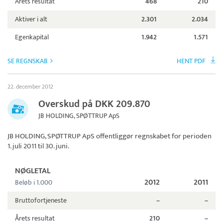
Årets resultat
468
210
Aktiver i alt
2.301
2.034
Egenkapital
1.942
1.571
SE REGNSKAB
HENT PDF
22. december 2012
Overskud på DKK 209.870
JB HOLDING, SPØTTRUP ApS
JB HOLDING, SPØTTRUP ApS
offentliggør regnskabet for perioden
1. juli 2011 til 30. juni.
NØGLETAL
2012
2011
Beløb i 1.000
Bruttofortjeneste
–
–
Årets resultat
210
–