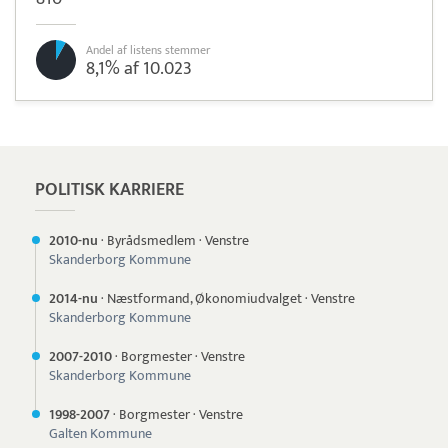
Andel af listens stemmer
8,1% af 10.023
Pristjek:
18.516 kr
Se priseksempel
Quickpay
Betaling
POLITISK KARRIERE
2010-nu
·
Byrådsmedlem
·
Venstre
Skanderborg Kommune
2014-nu
·
Næstformand, Økonomiudvalget
·
Venstre
Skanderborg Kommune
2007-
2010
·
Borgmester
·
Venstre
Skanderborg Kommune
1998-
2007
·
Borgmester
·
Venstre
Galten Kommune