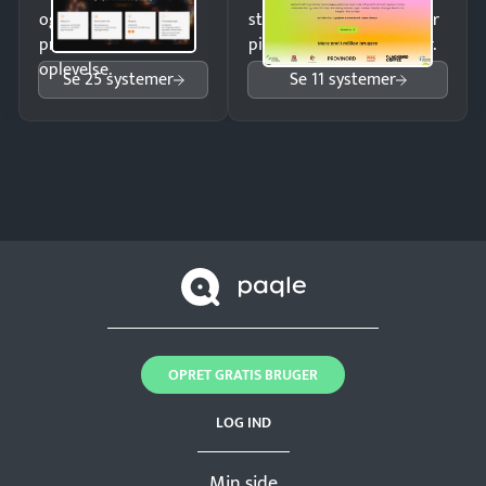
og giv kunderne en
struktureret overblik over
professionel
pipeline og opfølgninger.
oplevelse.
Se 25 systemer
Se 11 systemer
OPRET GRATIS BRUGER
LOG IND
Min side