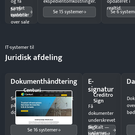
og få
ekspedientomkostninger.
opdateret i
samlet
realtid.
Se 15
Se 15 systemer
Se 6 system
systemer
overblik
over salg
og lager.
IT-systemer til
Juridisk afdeling
Dokumenthåndtering
E-
Da
signatur
Centuri
Creditro
Send kontrakter til underskrift
Dok
Sign
på minutter og mist ingen
ove
Få
dokumenter.
bød
dokumenter
underskrevet
Se 5
digitalt —
Se 16 systemer
systemer
uden print,