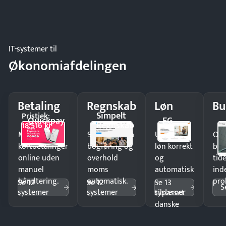
IT-systemer til
Økonomiafdelingen
Betaling
Regnskab
Løn
Bu
Simpelt
Pristjek:
Quickpay
EG
Regnskab
18.516 kr
Modtag
Spar timer på
Udbetal
Op
kortbetalinger
bogføring og
løn korrekt
bud
online uden
overhold
og
tide
manuel
moms
automatisk
ind
håndtering.
automatisk.
—
pro
Se 12
Se 12
Se 13
S
systemer
systemer
systemer
tilpasset
danske
regler.