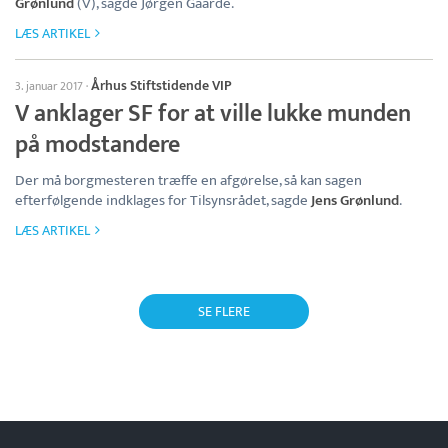
Grønlund
(V), sagde Jørgen Gaarde.
LÆS ARTIKEL
Århus Stiftstidende VIP
3. januar 2017
·
V anklager SF for at ville lukke munden
på modstandere
Der må borgmesteren træffe en afgørelse, så kan sagen
efterfølgende indklages for Tilsynsrådet, sagde
Jens Grønlund
.
LÆS ARTIKEL
SE FLERE