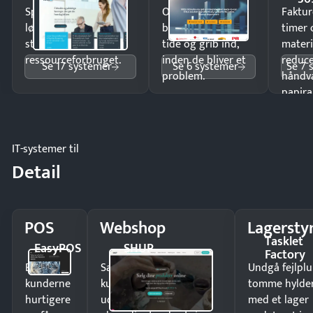
Spar tid på
Opdag
Faktur
lønberegning og få
budgetafvigelser i
timer 
styr på
tide og grib ind,
materi
ressourceforbruget.
inden de bliver et
reduc
Se 17 systemer
Se 6 systemer
Se 7 
problem.
håndv
papira
IT-systemer til
Detail
POS
Webshop
Lagersty
Tasklet
EasyPOS
SHUP
Factory
Ekspedér
Sælg produkter 24/7 til
Undgå fejlplu
kunderne
kunder i hele landet
tomme hylde
hurtigere
uden
med et lager