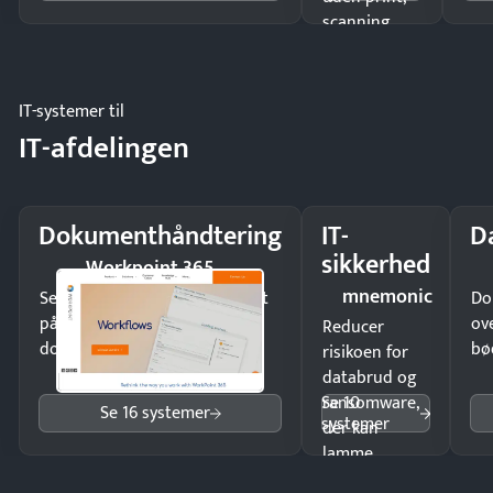
scanning
eller fysisk
møde.
IT-systemer til
IT-afdelingen
Dokumenthåndtering
IT-
D
sikkerhed
Workpoint 365
mnemonic
Send kontrakter til underskrift
Do
på minutter og mist ingen
ov
Reducer
dokumenter.
bø
risikoen for
databrud og
Se 10
ransomware,
Se 16 systemer
systemer
der kan
lamme
driften.