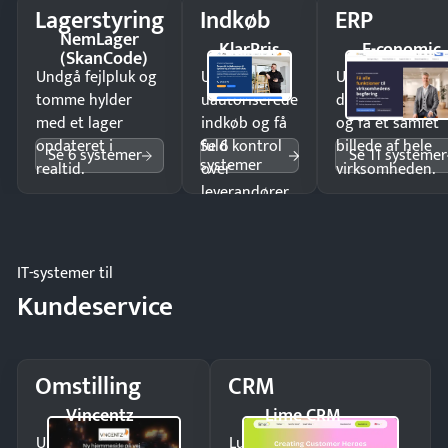
Lagerstyring
Indkøb
ERP
NemLager
KlarPris
E-conomic
(SkanCode)
Undgå fejlpluk og
Undgå
Undgå
tomme hylder
uautoriserede
dobbeltindtastn
med et lager
indkøb og få
og få ét samlet
Se 6
opdateret i
fuld kontrol
billede af hele
Se 6 systemer
Se 11 systemer
systemer
realtid.
over
virksomheden.
leverandører
og forbrug.
IT-systemer til
Kundeservice
Omstilling
CRM
Vincentz
Lime CRM
Undgå tabte opkald
Luk flere salg med et