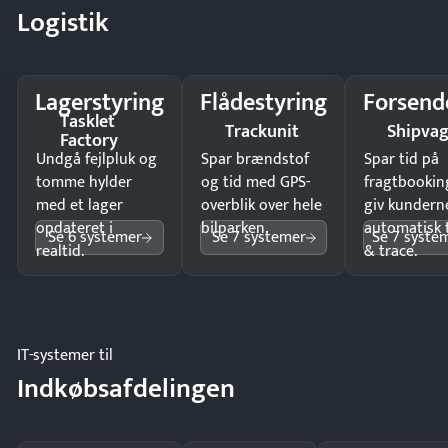
Logistik
Lagerstyring
Flådestyring
Forsend
Tasklet
Trackunit
Shipva
Factory
Undgå fejlpluk og
Spar brændstof
Spar tid på
tomme hylder
og tid med GPS-
fragtbookin
med et lager
overblik over hele
giv kundern
opdateret i
bilparken.
automatisk 
Se 6 systemer
Se 7 systemer
Se 7 syste
realtid.
& trace.
IT-systemer til
Indkøbsafdelingen