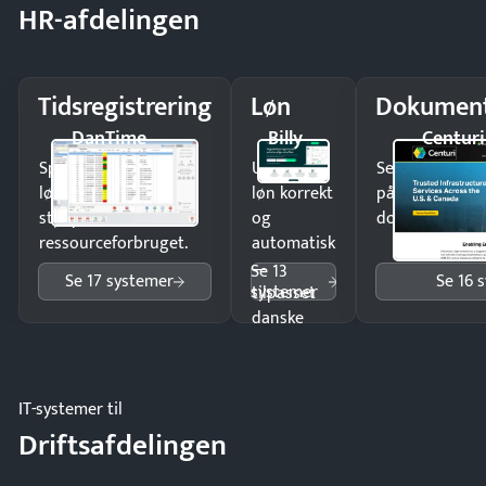
HR-afdelingen
Tidsregistrering
Løn
Dokument
DanTime
Billy
Centuri
Spar tid på
Udbetal
Send kontrakter
lønberegning og få
løn korrekt
på minutter o
styr på
og
dokumenter.
ressourceforbruget.
automatisk
—
Se 13
Se 17 systemer
Se 16 
systemer
tilpasset
danske
regler.
IT-systemer til
Driftsafdelingen