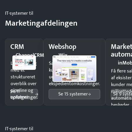
IT-systemer til
Marketingafdelingen
CRM
Webshop
Market
automa
ChannelCRM
Wix
inMob
Luk flere salg
Sælg produkter 24/7 til
med et
kunder i hele landet
Få flere s
struktureret
uden
af eksiste
overblik over
ekspedientomkostninger.
kunder m
pipeline og
Se 11
målrettede
Se 15 systemer
Se 9 sys
systemer
opfølgninger.
automatis
beskeder.
IT-systemer til