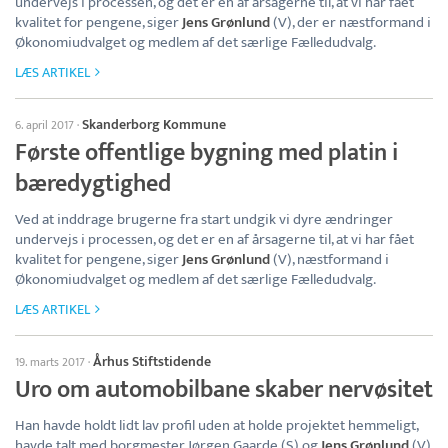
undervejs i processen, og det er en af årsagerne til, at vi har fået
kvalitet for pengene, siger
Jens Grønlund
(V), der er næstformand i
Økonomiudvalget og medlem af det særlige Fælledudvalg.
LÆS ARTIKEL
Skanderborg Kommune
6. april 2017
·
Første offentlige bygning med platin i
bæredygtighed
Ved at inddrage brugerne fra start undgik vi dyre ændringer
undervejs i processen, og det er en af årsagerne til, at vi har fået
kvalitet for pengene, siger
Jens Grønlund
(V), næstformand i
Økonomiudvalget og medlem af det særlige Fælledudvalg.
LÆS ARTIKEL
Århus Stiftstidende
19. marts 2017
·
Uro om automobilbane skaber nervøsitet
Han havde holdt lidt lav profil uden at holde projektet hemmeligt,
havde talt med borgmester Jørgen Gaarde (S) og
Jens Grønlund
(V)