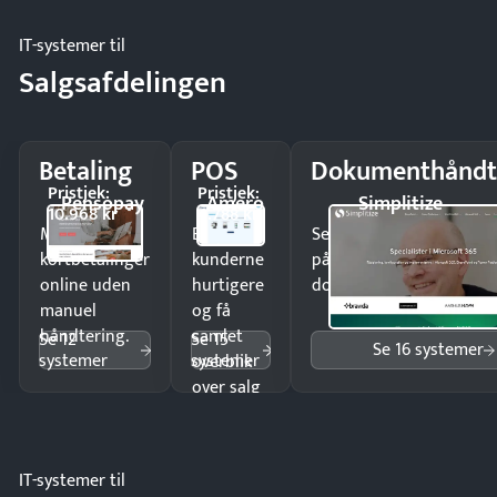
IT-systemer til
Salgsafdelingen
Betaling
POS
Dokumenthåndt
Pristjek:
Pristjek:
Pensopay
Amero
Simplitize
10.968 kr
4.788 kr
Modtag
Ekspedér
Send kontrakter til unde
kortbetalinger
kunderne
på minutter og mist ing
online uden
hurtigere
dokumenter.
manuel
og få
håndtering.
samlet
Se 12
Se 15
Se 16 systemer
systemer
systemer
overblik
over salg
og lager.
IT-systemer til