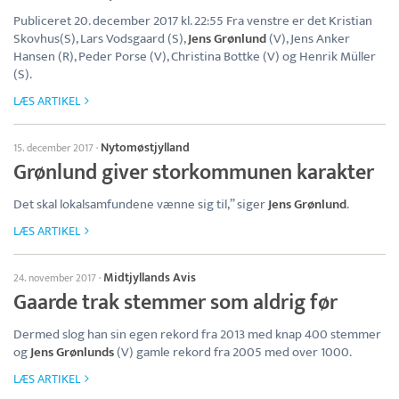
Publiceret 20. december 2017 kl. 22:55 Fra venstre er det Kristian
Skovhus(S), Lars Vodsgaard (S),
Jens Grønlund
(V), Jens Anker
Hansen (R), Peder Porse (V), Christina Bottke (V) og Henrik Müller
(S).
LÆS ARTIKEL
Nytomøstjylland
15. december 2017
·
Grønlund giver storkommunen karakter
Det skal lokalsamfundene vænne sig til,” siger
Jens Grønlund
.
LÆS ARTIKEL
Midtjyllands Avis
24. november 2017
·
Gaarde trak stemmer som aldrig før
Dermed slog han sin egen rekord fra 2013 med knap 400 stemmer
og
Jens Grønlunds
(V) gamle rekord fra 2005 med over 1000.
LÆS ARTIKEL