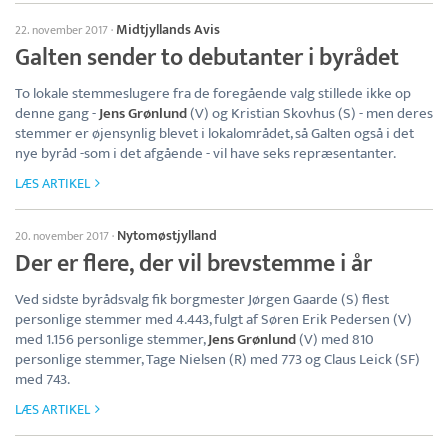
Midtjyllands Avis
22. november 2017
·
Galten sender to debutanter i byrådet
To lokale stemmeslugere fra de foregående valg stillede ikke op
denne gang -
Jens Grønlund
(V) og Kristian Skovhus (S) - men deres
stemmer er øjensynlig blevet i lokalområdet, så Galten også i det
nye byråd -som i det afgående - vil have seks repræsentanter.
LÆS ARTIKEL
Nytomøstjylland
20. november 2017
·
Der er flere, der vil brevstemme i år
Ved sidste byrådsvalg fik borgmester Jørgen Gaarde (S) flest
personlige stemmer med 4.443, fulgt af Søren Erik Pedersen (V)
med 1.156 personlige stemmer,
Jens Grønlund
(V) med 810
personlige stemmer, Tage Nielsen (R) med 773 og Claus Leick (SF)
med 743.
LÆS ARTIKEL