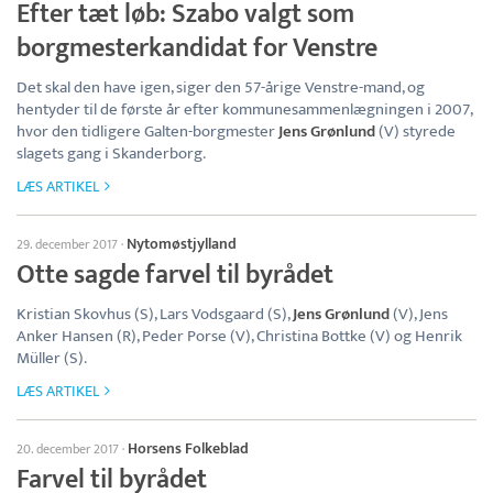
Efter tæt løb: Szabo valgt som
borgmesterkandidat for Venstre
Det skal den have igen, siger den 57-årige Venstre-mand, og
hentyder til de første år efter kommunesammenlægningen i 2007,
hvor den tidligere Galten-borgmester
Jens Grønlund
(V) styrede
slagets gang i Skanderborg.
LÆS ARTIKEL
Nytomøstjylland
29. december 2017
·
Otte sagde farvel til byrådet
Kristian Skovhus (S), Lars Vodsgaard (S),
Jens Grønlund
(V), Jens
Anker Hansen (R), Peder Porse (V), Christina Bottke (V) og Henrik
Müller (S).
LÆS ARTIKEL
Horsens Folkeblad
20. december 2017
·
Farvel til byrådet