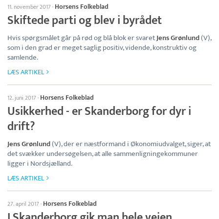
Horsens Folkeblad
11. november 2017
·
Skiftede parti og blev i byrådet
Hvis spørgsmålet går på rød og blå blok er svaret
Jens Grønlund
(V),
som i den grad er meget saglig positiv, vidende, konstruktiv og
samlende.
LÆS ARTIKEL
Horsens Folkeblad
12. juni 2017
·
Usikkerhed - er Skanderborg for dyr i
drift?
Jens Grønlund
(V), der er næstformand i Økonomiudvalget, siger, at
det svækker undersøgelsen, at alle sammenligningekommuner
ligger i Nordsjælland.
LÆS ARTIKEL
Horsens Folkeblad
27. april 2017
·
I Skanderborg gik man hele vejen