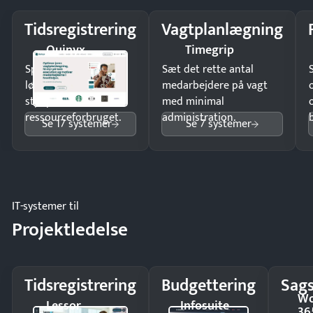
Tidsregistrering
Vagtplanlægning
Quinyx
Timegrip
Spar tid på
Sæt det rette antal
lønberegning og få
medarbejdere på vagt
styr på
med minimal
ressourceforbruget.
administration.
Se 17 systemer
Se 7 systemer
IT-systemer til
Projektledelse
Tidsregistrering
Budgettering
Sags
Wo
Lessor
Infosuite
36