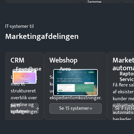
lamme
driften.
IT-systemer til
Marketingafdelingen
CRM
Webshop
Market
automa
Foundbase
Aveo
Rapto
Luk flere salg
Sælg produkter 24/7 til
Servic
med et
kunder i hele landet
Få flere s
struktureret
uden
af eksiste
overblik over
ekspedientomkostninger.
kunder m
pipeline og
Se 11
målrettede
Se 15 systemer
Se 9 sys
systemer
opfølgninger.
automatis
beskeder.