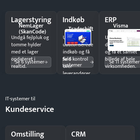
Lagerstyring
Indkøb
ERP
NemLager
Visma
Tradeshift
(SkanCode)
Business
Undgå fejlpluk og
Undgå
Undgå
tomme hylder
uautoriserede
dobbeltindtastn
med et lager
indkøb og få
og få ét samlet
Se 6
opdateret i
fuld kontrol
billede af hele
Se 6 systemer
Se 11 systemer
systemer
realtid.
over
virksomheden.
leverandører
og forbrug.
IT-systemer til
Kundeservice
Omstilling
CRM