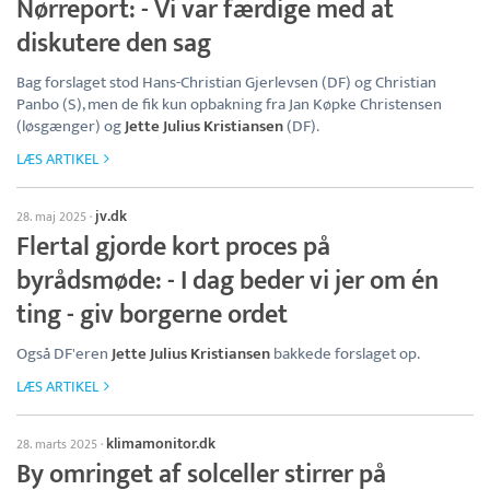
Nørreport: - Vi var færdige med at
diskutere den sag
Bag forslaget stod Hans-Christian Gjerlevsen (DF) og Christian
Panbo (S), men de fik kun opbakning fra Jan Køpke Christensen
(løsgænger) og
Jette Julius Kristiansen
(DF).
LÆS ARTIKEL
jv.dk
28. maj 2025
·
Flertal gjorde kort proces på
byrådsmøde: - I dag beder vi jer om én
ting - giv borgerne ordet
Også DF'eren
Jette Julius Kristiansen
bakkede forslaget op.
LÆS ARTIKEL
klimamonitor.dk
28. marts 2025
·
By omringet af solceller stirrer på