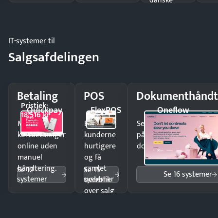
danske
regler.
IT-systemer til
Salgsafdelingen
Betaling
POS
Dokumenthåndt
Pristjek:
Quickpay
FlexPOS
Oneflow
18.516 kr
Modtag
Ekspedér
Send kontrakter til unde
kortbetalinger
kunderne
på minutter og mist ing
online uden
hurtigere
dokumenter.
manuel
og få
håndtering.
samlet
Se 12
Se 15
Se 16 systemer
systemer
systemer
overblik
over salg
og lager.