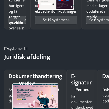
kunderne
kunder i hele landet
tomme hylde
hurtigere
uden
med et lager
og få
ekspedientomkostninger.
opdateret i
samlet
realtid.
Se 15
Se 15 systemer
Se 6 system
systemer
overblik
over salg
og lager.
IT-systemer til
Juridisk afdeling
Dokumenthåndtering
E-
Da
signatur
Oneflow
Penneo
Send kontrakter til underskrift
Dok
på minutter og mist ingen
ove
Få
dokumenter.
bød
dokumenter
underskrevet