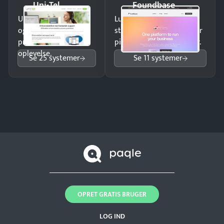
Uni-Tel
Foundbase
Undgå tabte opkald
Luk flere salg med et
og giv kunderne en
struktureret overblik over
professionel
pipeline og opfølgninger.
oplevelse.
Se 25 systemer
Se 11 systemer
OPRET GRATIS BRUGER
LOG IND