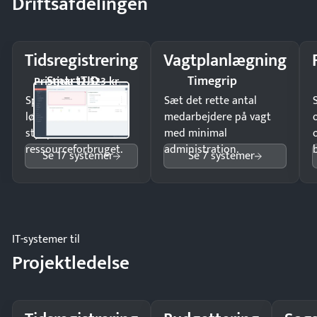
Driftsafdelingen
Tidsregistrering
Vagtplanlægning
SmartTID
Timegrip
Pristjek: 12.523 kr
Spar tid på
Sæt det rette antal
lønberegning og få
medarbejdere på vagt
styr på
med minimal
ressourceforbruget.
administration.
Se 17 systemer
Se 7 systemer
IT-systemer til
Projektledelse