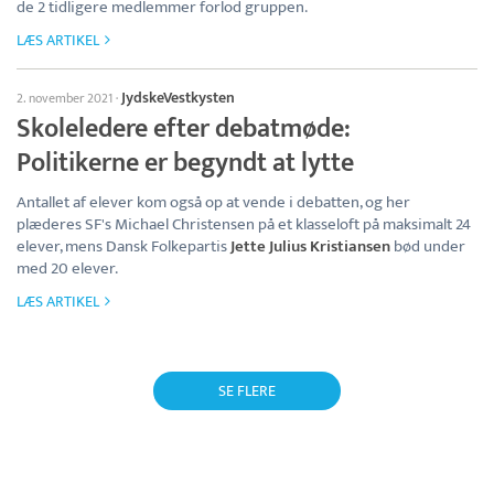
de 2 tidligere medlemmer forlod gruppen.
LÆS ARTIKEL
JydskeVestkysten
2. november 2021
·
Skoleledere efter debatmøde:
Politikerne er begyndt at lytte
Antallet af elever kom også op at vende i debatten, og her
plæderes SF's Michael Christensen på et klasseloft på maksimalt 24
elever, mens Dansk Folkepartis
Jette Julius Kristiansen
bød under
med 20 elever.
LÆS ARTIKEL
SE FLERE