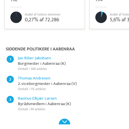
Andel af listens stemmer
Andel af lis
0,27% af 72.286
5,6% af 
Pristjek:
10.968 kr
Se priseksempel
Pensopay
Betaling
SIDDENDE POLITIKERE I AABENRAA
Jan Riber Jakobsen
1
Borgmester i Aabenraa (K)
Omtalt i 568 artikler.
Thomas Andresen
2
2. viceborgmester i Aabenraa (V)
Omtalt i 115 artikler.
Rasmus Elkjær Larsen
3
Byrådsmedlem i Aabenraa (K)
Omtalt i 99 artikler.