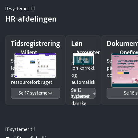
IT-systemer til
HR-afdelingen
Tidsregistrering
Løn
Dokument
Milient
Accounter
Oneflo
Spar tid på
Udbetal
Send kontrakter
lønberegning og få
løn korrekt
på minutter o
styr på
og
dokumenter.
ressourceforbruget.
automatisk
—
Se 13
Se 17 systemer
Se 16 
systemer
tilpasset
danske
regler.
IT-systemer til