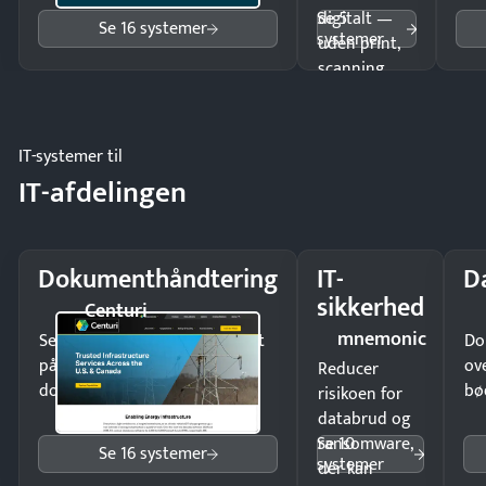
Se 5
digitalt —
Se 16 systemer
systemer
uden print,
scanning
eller fysisk
møde.
IT-systemer til
IT-afdelingen
Dokumenthåndtering
IT-
D
sikkerhed
Centuri
mnemonic
Send kontrakter til underskrift
Do
på minutter og mist ingen
ov
Reducer
dokumenter.
bø
risikoen for
databrud og
Se 10
ransomware,
Se 16 systemer
systemer
der kan