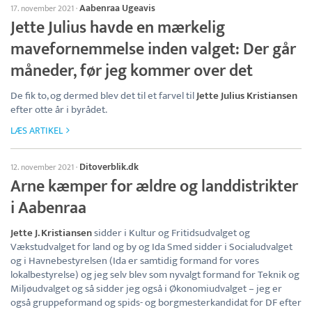
Aabenraa Ugeavis
17. november 2021
·
Jette Julius havde en mærkelig
mavefornemmelse inden valget: Der går
måneder, før jeg kommer over det
De fik to, og dermed blev det til et farvel til
Jette Julius Kristiansen
efter otte år i byrådet.
LÆS ARTIKEL
Ditoverblik.dk
12. november 2021
·
Arne kæmper for ældre og landdistrikter
i Aabenraa
Jette J. Kristiansen
sidder i Kultur og Fritidsudvalget og
Vækstudvalget for land og by og Ida Smed sidder i Socialudvalget
og i Havnebestyrelsen (Ida er samtidig formand for vores
lokalbestyrelse) og jeg selv blev som nyvalgt formand for Teknik og
Miljøudvalget og så sidder jeg også i Økonomiudvalget – jeg er
også gruppeformand og spids- og borgmesterkandidat for DF efter