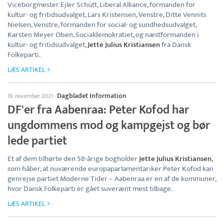
Viceborgmester Ejler Schütt, Liberal Alliance, formanden for
kultur- og fritidsudvalget, Lars Kristensen, Venstre, Ditte Vennits
Nielsen, Venstre, formanden for social- og sundhedsudvalget,
Karsten Meyer Olsen, Socialdemokratiet, og næstformanden i
kultur- og fritidsudvalget,
Jette Julius Kristiansen
fra Dansk
Folkeparti.
LÆS ARTIKEL
Dagbladet Information
19. november 2021
·
DF'er fra Aabenraa: Peter Kofod har
ungdommens mod og kampgejst og bør
lede partiet
Et af dem tilhørte den 58-årige bogholder
Jette Julius Kristiansen
,
som håber, at nuværende europaparlamentariker Peter Kofod kan
genrejse partiet Moderne Tider – Aabenraa er en af de kommuner,
hvor Dansk Folkeparti er gået suverænt mest tilbage.
LÆS ARTIKEL