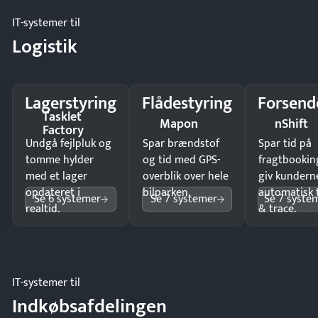
IT-systemer til
Logistik
Lagerstyring
Flådestyring
Forsend
Tasklet
Mapon
nShift
Factory
Undgå fejlpluk og
Spar brændstof
Spar tid på
tomme hylder
og tid med GPS-
fragtbookin
med et lager
overblik over hele
giv kundern
opdateret i
bilparken.
automatisk 
Se 6 systemer
Se 7 systemer
Se 7 syste
realtid.
& trace.
IT-systemer til
Indkøbsafdelingen