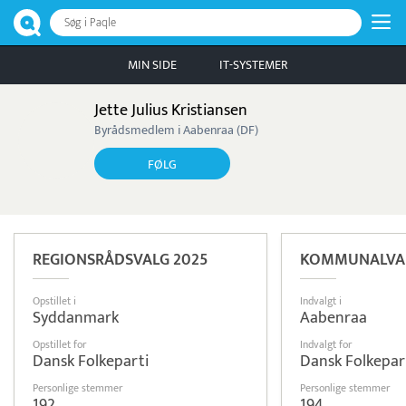
Søg i Paqle
MIN SIDE
IT-SYSTEMER
Jette Julius Kristiansen
Byrådsmedlem i Aabenraa (DF)
FØLG
REGIONSRÅDSVALG 2025
KOMMUNALVAL
Opstillet i
Indvalgt i
Syddanmark
Aabenraa
Opstillet for
Indvalgt for
Dansk Folkeparti
Dansk Folkepar
Personlige stemmer
Personlige stemmer
192
194