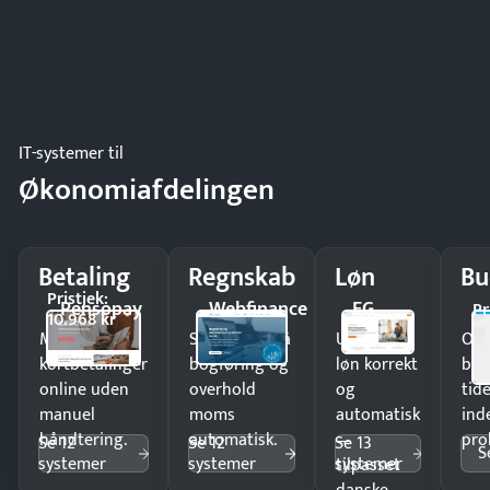
IT-systemer til
Økonomiafdelingen
Betaling
Regnskab
Løn
Bu
Pristjek:
Pensopay
Webfinance
EG
Pr
10.968 kr
Modtag
Spar timer på
Udbetal
Op
kortbetalinger
bogføring og
løn korrekt
bud
online uden
overhold
og
tide
manuel
moms
automatisk
ind
håndtering.
automatisk.
—
pro
Se 12
Se 12
Se 13
S
systemer
systemer
systemer
tilpasset