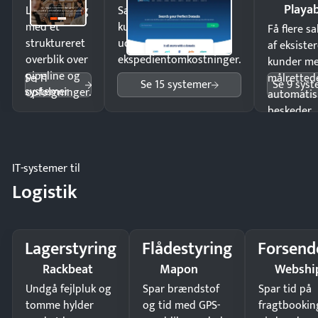
Playab
Luk flere salg
Sælg produkter 24/7 til
med et
kunder i hele landet
Få flere s
struktureret
uden
af eksiste
overblik over
ekspedientomkostninger.
kunder m
pipeline og
Se 11
målrettede
Se 15 systemer
Se 9 sys
systemer
opfølgninger.
automatis
beskeder.
IT-systemer til
Logistik
Lagerstyring
Flådestyring
Forsend
Rackbeat
Mapon
Webshi
Undgå fejlpluk og
Spar brændstof
Spar tid på
tomme hylder
og tid med GPS-
fragtbookin