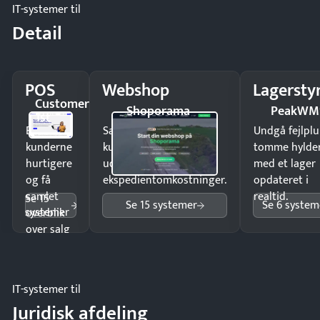
IT-systemer til
Detail
POS
Webshop
Lagersty
Customer
Shoporama
PeakWM
1st
Ekspedér
Sælg produkter 24/7 til
Undgå fejlplu
kunderne
kunder i hele landet
tomme hylde
hurtigere
uden
med et lager
og få
ekspedientomkostninger.
opdateret i
samlet
realtid.
Se 15
Se 15 systemer
Se 6 system
systemer
overblik
over salg
og lager.
IT-systemer til
Juridisk afdeling