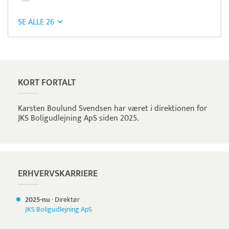
SE ALLE 26
Pristjek:
17.268 kr
Se priseksempel
Frisbii
Betaling
KORT FORTALT
Karsten Boulund Svendsen har været i direktionen for
JKS Boligudlejning ApS siden 2025.
ERHVERVSKARRIERE
2025-nu
·
Direktør
JKS Boligudlejning ApS