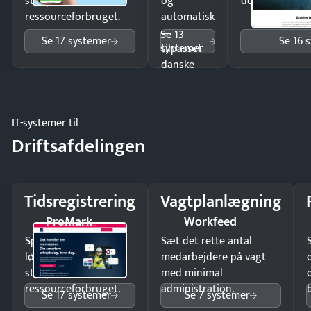
styr på
og
dokumenter.
ressourceforbruget.
automatisk
—
Se 13
Se 17 systemer
Se 16 
systemer
tilpasset
danske
regler.
IT-systemer til
Driftsafdelingen
Tidsregistrering
Vagtplanlægning
ProMark
Workfeed
Spar tid på
Sæt det rette antal
lønberegning og få
medarbejdere på vagt
styr på
med minimal
ressourceforbruget.
administration.
Se 17 systemer
Se 7 systemer