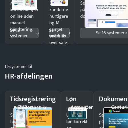
Modtag
Ekspedér
Send kontrakter til unde
kortbetalinger
kunderne
på minutter og mist ing
online uden
hurtigere
dokumenter.
manuel
og få
håndtering.
samlet
Se 12
Se 15
Se 16 systemer
systemer
systemer
overblik
over salg
og lager.
IT-systemer til
HR-afdelingen
Tidsregistrering
Løn
Dokument
ZeBon
Accounter
Centuri
Pristjek: 7.540 kr
Spar tid på
Udbetal
Send kontrakter
lønberegning og få
løn korrekt
på minutter o