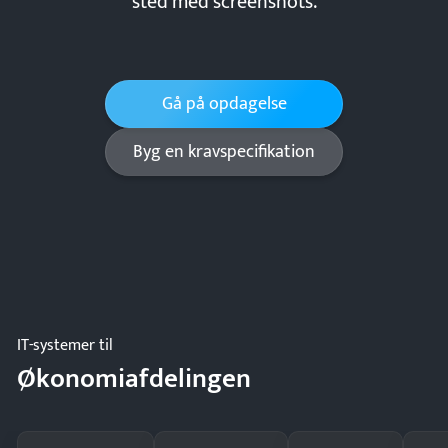
sted med screenshots.
Gå på opdagelse
Byg en kravspecifikation
IT-systemer til
Økonomiafdelingen