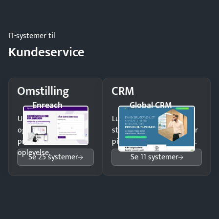
og forbrug.
IT-systemer til
Kundeservice
Omstilling
CRM
Enreach
Global CRM
Undgå tabte opkald
Luk flere salg med et
og giv kunderne en
struktureret overblik over
professionel
pipeline og opfølgninger.
oplevelse.
Se 25 systemer
Se 11 systemer