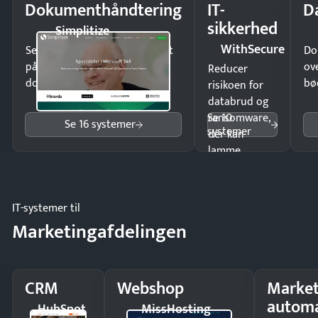
Dokumenthåndtering
IT-
D
sikkerhed
Simplitize
WithSecure
Send kontrakter til underskrift
Do
på minutter og mist ingen
ov
Reducer
dokumenter.
bø
risikoen for
databrud og
Se 10
ransomware,
Se 16 systemer
systemer
der kan
lamme
driften.
IT-systemer til
Marketingafdelingen
CRM
Webshop
Market
automa
HubSpot
MissHosting