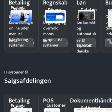
Betaling
Regnskab
Løn
Bu
Pristjek:
Frisbii
Dinero
DataLøn
Pr
17.268 kr
Modtag
Spar timer på
Udbetal
Op
kortbetalinger
bogføring og
løn korrekt
bud
online uden
overhold
og
tide
manuel
moms
automatisk
ind
håndtering.
automatisk.
—
pro
Se 12
Se 12
Se 13
S
systemer
systemer
systemer
tilpasset
danske
regler.
IT-systemer til
Salgsafdelingen
Betaling
POS
Dokumenthåndt
Customer
Pristjek:
ePay
GetAccept
1st
10.008 kr