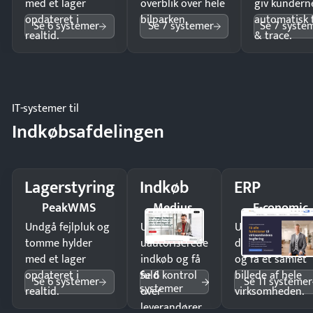
med et lager
overblik over hele
giv kundern
opdateret i
bilparken.
automatisk 
Se 6 systemer
Se 7 systemer
Se 7 syste
realtid.
& trace.
IT-systemer til
Indkøbsafdelingen
Lagerstyring
Indkøb
ERP
PeakWMS
Medius
E-conomic
Undgå fejlpluk og
Undgå
Undgå
tomme hylder
uautoriserede
dobbeltindtastn
med et lager
indkøb og få
og få ét samlet
Se 6
opdateret i
fuld kontrol
billede af hele
Se 6 systemer
Se 11 systemer
systemer
realtid.
over
virksomheden.
leverandører