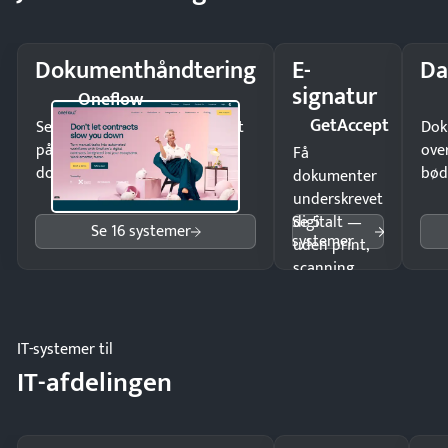
Dokumenthåndtering
E-
Da
signatur
Oneflow
GetAccept
Send kontrakter til underskrift
Dok
på minutter og mist ingen
ove
Få
dokumenter.
bød
dokumenter
underskrevet
Se 5
digitalt —
Se 16 systemer
systemer
uden print,
scanning
eller fysisk
møde.
IT-systemer til
IT-afdelingen