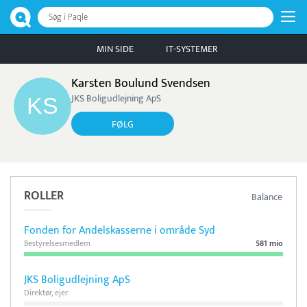
Søg i Paqle
MIN SIDE
IT-SYSTEMER
Karsten Boulund Svendsen
JKS Boligudlejning ApS
FØLG
ROLLER
Balance
Fonden for Andelskasserne i område Syd
Bestyrelsesmedlem
581 mio
JKS Boligudlejning ApS
Direktør, ejer