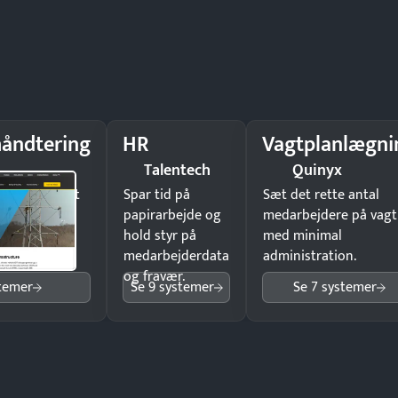
åndtering
HR
Vagtplanlægni
Talentech
Quinyx
il underskrift
Spar tid på
Sæt det rette antal
ist ingen
papirarbejde og
medarbejdere på vagt
hold styr på
med minimal
medarbejderdata
administration.
og fravær.
stemer
Se 9 systemer
Se 7 systemer