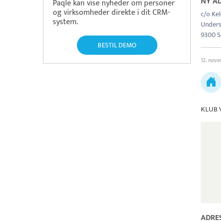
NY A
Paqle kan vise nyheder om personer
og virksomheder direkte i dit CRM-
c/o Ke
system.
Unders
9300 
BESTIL DEMO
12. nov
KLUB 
ADRE