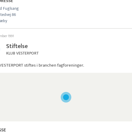
DRESSE
ld Fuglsang
tedvej 86
Sæby
ember 1991
Stiftelse
KLUB VESTERPORT
VESTERPORT
stiftes i branchen fagforeninger.
SSE