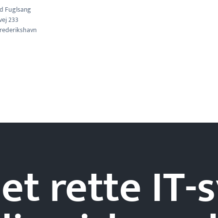
ld Fuglsang
vej 233
rederikshavn
et rette IT