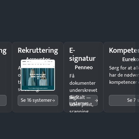
ng
Rekruttering
E-
Kompeten
signatur
Accountor
Eureko
Penneo
Ansæt hurtigere
Sørg for at a
og brug færre
har de nødve
Få
timer på manuel
kompetencer og
dokumenter
screening.
underskrevet
Se 5
digitalt —
Se 16 systemer
Se 7 
systemer
uden print,
scanning
eller fysisk
møde.