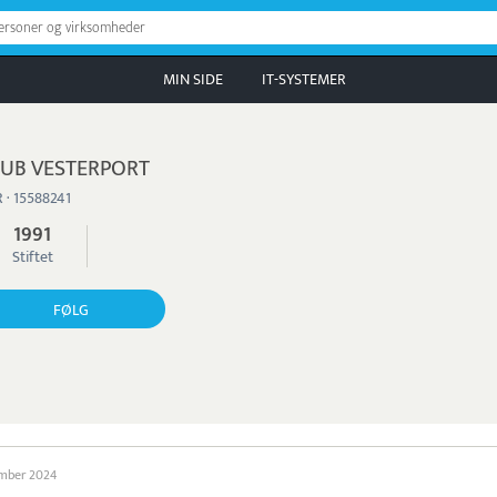
personer og virksomheder
MIN SIDE
IT-SYSTEMER
UB VESTERPORT
 · 15588241
1991
Stiftet
FØLG
ember 2024