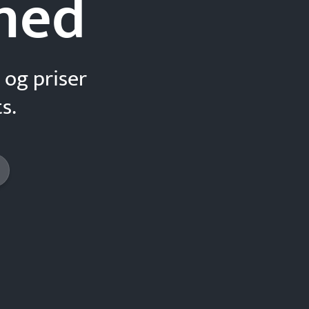
hed
 og priser
s.