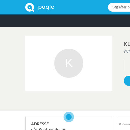
Søg efter 
KL
CVR
ADRESSE
31. dec
c/o Keld Fuglsang