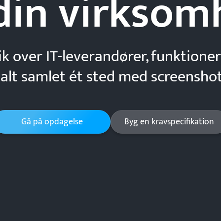
din
virksom
ik over IT-leverandører, funktioner
 alt samlet ét sted med screenshot
Gå på opdagelse
Byg en kravspecifikation