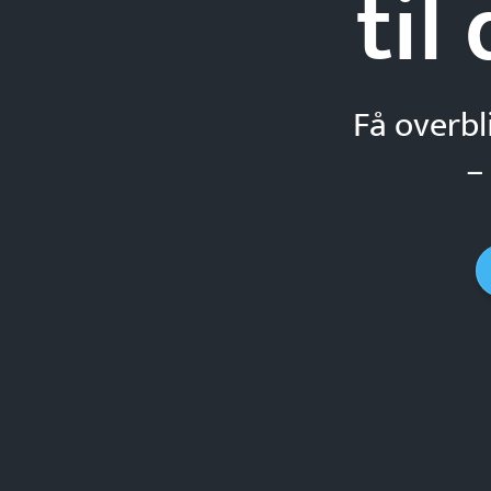
til
Få overbl
–