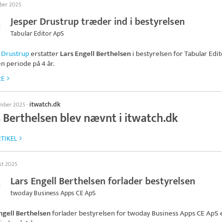
ober 2025
Jesper Drustrup træder ind i bestyrelsen
Tabular Editor ApS
 Drustrup
erstatter
Lars Engell Berthelsen
i bestyrelsen for
Tabular Edi
en periode på 4 år.
RE
itwatch.dk
ember 2025
·
s Berthelsen blev nævnt i itwatch.dk
TIKEL
st 2025
Lars Engell Berthelsen forlader bestyrelsen
twoday Business Apps CE ApS
ngell Berthelsen
forlader bestyrelsen for
twoday Business Apps CE ApS
e