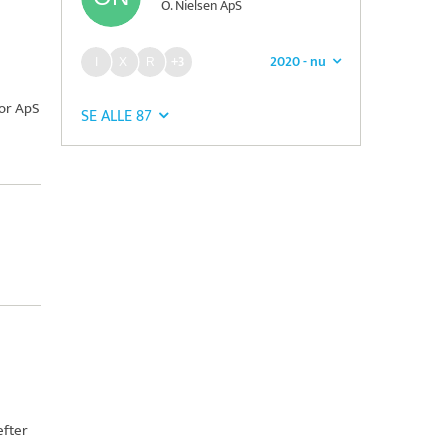
O. Nielsen ApS
2020 - nu
+3
tor ApS
SE ALLE 87
fter