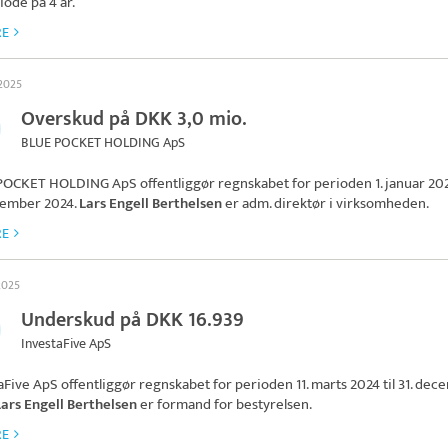
iode på 4 år.
RE
 2025
Overskud på DKK 3,0 mio.
BLUE POCKET HOLDING ApS
POCKET HOLDING ApS
offentliggør regnskabet for perioden 1. januar 202
cember 2024.
Lars Engell Berthelsen
er adm. direktør i virksomheden.
RE
 2025
Underskud på DKK 16.939
InvestaFive ApS
aFive ApS
offentliggør regnskabet for perioden 11. marts 2024 til 31. de
Lars Engell Berthelsen
er formand for bestyrelsen.
RE