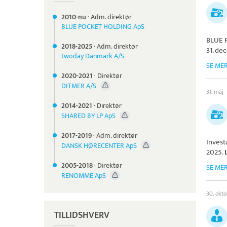
2010-nu
·
Adm. direktør
BLUE POCKET HOLDING ApS
BLUE 
2018-
2025
·
Adm. direktør
31. de
twoday Danmark A/S
SE ME
2020-
2021
·
Direktør
DITMER A/S
31. maj
2014-
2021
·
Direktør
SHARED BY LP ApS
2017-
2019
·
Adm. direktør
Invest
DANSK HØRECENTER ApS
2025.
2005-
2018
·
Direktør
SE ME
RENOMME ApS
30. okt
TILLIDSHVERV