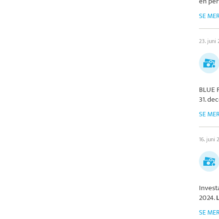
en per
SE ME
23. juni
BLUE 
31. de
SE ME
16. juni
Invest
2024.
SE ME