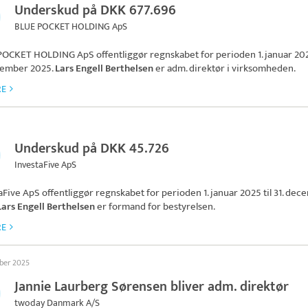
Underskud på DKK 677.696
BLUE POCKET HOLDING ApS
POCKET HOLDING ApS
offentliggør regnskabet for perioden 1. januar 202
cember 2025.
Lars Engell Berthelsen
er adm. direktør i virksomheden.
RE
Underskud på DKK 45.726
InvestaFive ApS
aFive ApS
offentliggør regnskabet for perioden 1. januar 2025 til 31. de
Lars Engell Berthelsen
er formand for bestyrelsen.
RE
ober 2025
Jannie Laurberg Sørensen bliver adm. direktør
twoday Danmark A/S