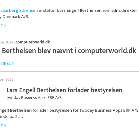
 Laurberg Sørensen
erstatter
Lars Engell Berthelsen
som adm. direktør 
y Danmark A/S
.
RE
computerworld.dk
ober 2025
·
s Berthelsen blev nævnt i computerworld.dk
TIKEL
ober 2025
Lars Engell Berthelsen forlader bestyrelsen
twoday Business Apps ERP A/S
ngell Berthelsen
forlader bestyrelsen for
twoday Business Apps ERP A/S
iode på 2 år.
RE