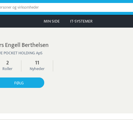
personer og virksomheder
MIN SIDE
IT-SYSTEMER
rs Engell Berthelsen
UE POCKET HOLDING ApS
2
11
Roller
Nyheder
FØLG