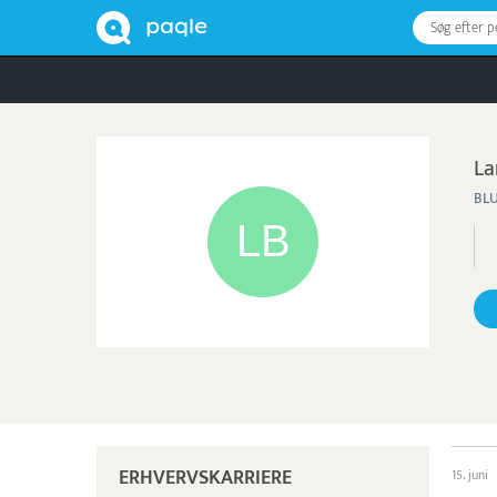
Søg efter 
La
BL
ERHVERVSKARRIERE
15. juni