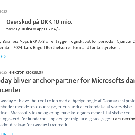
 2025
Overskud på DKK 10 mio.
twoday Business Apps ERP A/S
 Business Apps ERP A/S
offentliggør regnskabet for perioden 1. januar 2
cember 2024.
Lars Engell Berthelsen
er formand for bestyrelsen.
RE
elektronikfokus.dk
 2025
·
day bliver anchor-partner for Microsofts da
acenter
i twoday er blevet betroet rollen med at hjælpe nogle af Danmarks størst
mheder med deres cloudrejse, er en stærk anerkendelse af vores dybe
tise i Microsofts teknologier og mine kollegaers evner til at skabe reel
ningsværdi for kunderne – og det gør mig utrolig stolt, siger
Lars Berth
 adm. direktør for twoday i Danmark.
TIKEL