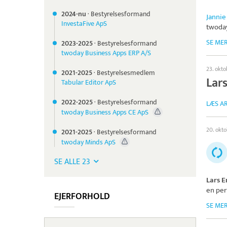
2024-nu
·
Bestyrelsesformand
Jannie
InvestaFive ApS
twoda
SE ME
2023-
2025
·
Bestyrelsesformand
twoday Business Apps ERP A/S
23. okt
2021-
2025
·
Bestyrelsesmedlem
Lar
Tabular Editor ApS
2022-
2025
·
Bestyrelsesformand
LÆS AR
twoday Business Apps CE ApS
20. okt
2021-
2025
·
Bestyrelsesformand
twoday Minds ApS
SE ALLE 23
Lars E
en per
EJERFORHOLD
SE ME