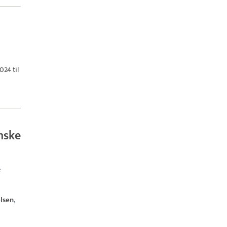
024 til
nske
e
elsen
,