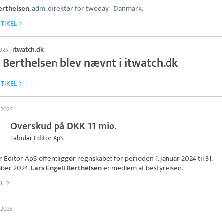
erthelsen
, adm. direktør for twoday i Danmark.
TIKEL
itwatch.dk
2025
·
s Berthelsen blev nævnt i itwatch.dk
TIKEL
l 2025
Overskud på DKK 11 mio.
Tabular Editor ApS
r Editor ApS
offentliggør regnskabet for perioden 1. januar 2024 til 31.
ber 2024.
Lars Engell Berthelsen
er medlem af bestyrelsen.
RE
l 2025