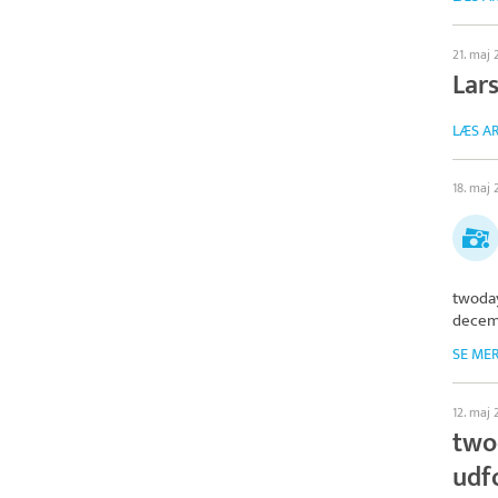
21. maj
Lar
LÆS AR
18. maj
twoda
decem
SE ME
12. maj
two
udf