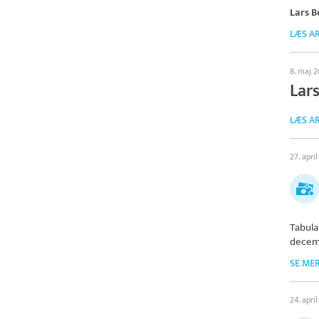
Lars B
LÆS AR
8. maj 
Lar
LÆS AR
27. apri
Tabula
decem
SE ME
24. apri