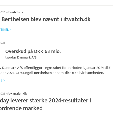
itwatch.dk
 2025
·
s Berthelsen blev nævnt i itwatch.dk
TIKEL
 2025
Overskud på DKK 63 mio.
twoday Danmark A/S
y Danmark A/S
offentliggør regnskabet for perioden 1. januar 2024 til 31.
ber 2024.
Lars Engell Berthelsen
er adm. direktør i virksomheden.
RE
it-kanalen.dk
 2025
·
day leverer stærke 2024-resultater i
ordrende marked