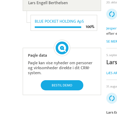
Lars Engell Berthelsen
20. okt
BLUE POCKET HOLDING ApS
100%
Jesper
efter 
SE ME
Paqle data
5. sept
Lar
Paqle kan vise nyheder om personer
og virksomheder direkte i dit CRM-
system.
LÆS AR
BESTIL DEMO
31. augu
Lars E