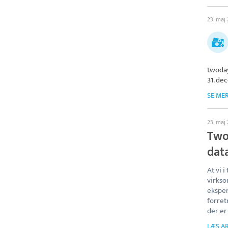
23. maj
twoday
31. de
SE ME
23. maj
Two
dat
At vi 
virkso
eksper
forret
der er
LÆS AR