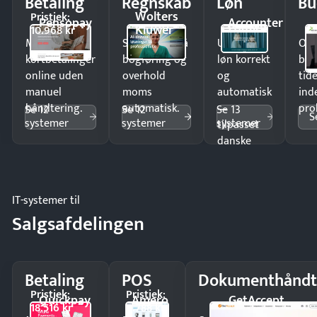
Betaling
Regnskab
Løn
Bu
Wolters
Pristjek:
Pensopay
Accounter
Kluwer
10.968 kr
Modtag
Spar timer på
Udbetal
Op
kortbetalinger
bogføring og
løn korrekt
bud
online uden
overhold
og
tide
manuel
moms
automatisk
ind
håndtering.
automatisk.
—
pro
Se 12
Se 12
Se 13
S
systemer
systemer
systemer
tilpasset
danske
regler.
IT-systemer til
Salgsafdelingen
Betaling
POS
Dokumenthåndt
Pristjek:
Pristjek:
Quickpay
Amero
GetAccept
18.516 kr
4.788 kr