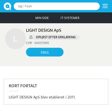
Søg i Paqle
MIN SIDE
IT-SYSTEMER
LIGHT DESIGN ApS
OPLØST EFTER ERKLÆRING
CVR · 34057095
FØLG
Læs mere om systemet
Milient
Tidsregistrering
KORT FORTALT
LIGHT DESIGN ApS blev etableret i 2011.