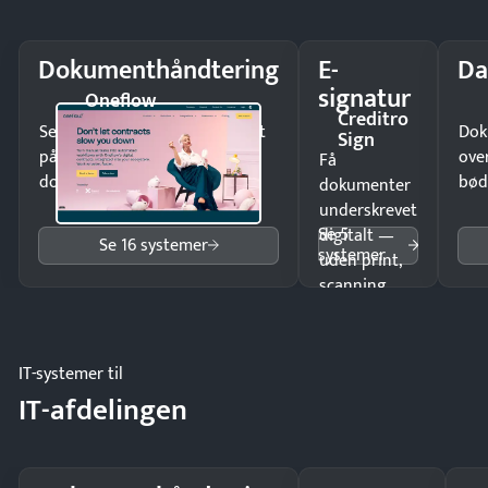
Dokumenthåndtering
E-
Da
signatur
Oneflow
Creditro
Send kontrakter til underskrift
Dok
Sign
på minutter og mist ingen
ove
Få
dokumenter.
bød
dokumenter
underskrevet
Se 5
digitalt —
Se 16 systemer
systemer
uden print,
scanning
eller fysisk
møde.
IT-systemer til
IT-afdelingen