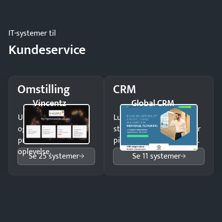
og forbrug.
IT-systemer til
Kundeservice
Omstilling
CRM
Vincentz
Global CRM
Undgå tabte opkald
Luk flere salg med et
og giv kunderne en
struktureret overblik over
professionel
pipeline og opfølgninger.
oplevelse.
Se 25 systemer
Se 11 systemer