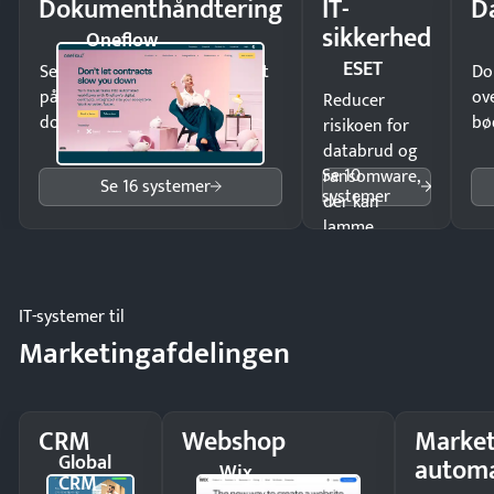
Dokumenthåndtering
IT-
D
sikkerhed
Oneflow
ESET
Send kontrakter til underskrift
Do
på minutter og mist ingen
ov
Reducer
dokumenter.
bø
risikoen for
databrud og
Se 10
ransomware,
Se 16 systemer
systemer
der kan
lamme
driften.
IT-systemer til
Marketingafdelingen
CRM
Webshop
Market
Global
automa
Wix
CRM