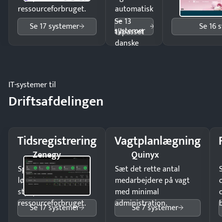
ressourceforbruget.
automatisk
—
Se 13
Se 17 systemer
Se 16 
systemer
tilpasset
danske
regler.
IT-systemer til
Driftsafdelingen
Tidsregistrering
Vagtplanlægning
Zenegy
Quinyx
Spar tid på
Sæt det rette antal
lønberegning og få
medarbejdere på vagt
styr på
med minimal
ressourceforbruget.
administration.
Se 17 systemer
Se 7 systemer