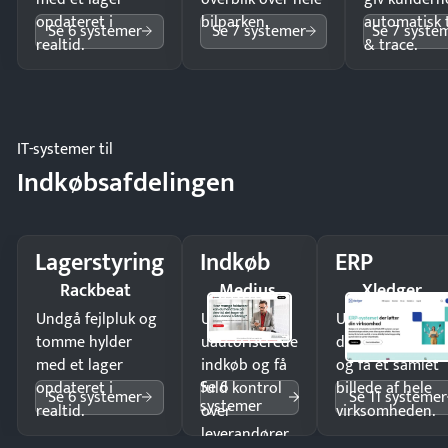
opdateret i
bilparken.
automatisk 
Se 6 systemer
Se 7 systemer
Se 7 syste
realtid.
& trace.
IT-systemer til
Indkøbsafdelingen
Lagerstyring
Indkøb
ERP
Rackbeat
Medius
Xledger
Undgå fejlpluk og
Undgå
Undgå
tomme hylder
uautoriserede
dobbeltindtastn
med et lager
indkøb og få
og få ét samlet
Se 6
opdateret i
fuld kontrol
billede af hele
Se 6 systemer
Se 11 systemer
systemer
realtid.
over
virksomheden.
leverandører