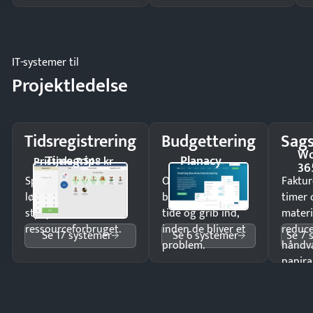
IT-systemer til
Projektledelse
Tidsregistrering
Budgettering
Sags
Wo
Timegrip
Planacy
Pristjek: 7.548 kr
36
Spar tid på
Opdag
Faktur
lønberegning og få
budgetafvigelser i
timer 
styr på
tide og grib ind,
materi
ressourceforbruget.
inden de bliver et
reduc
Se 17 systemer
Se 6 systemer
Se 7 
problem.
håndv
papira