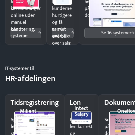
Modtag
Ekspedér
Send kontrakter til unde
kortbetalinger
kunderne
på minutter og mist ing
online uden
hurtigere
dokumenter.
manuel
og få
håndtering.
samlet
Se 12
Se 15
Se 16 systemer
systemer
systemer
overblik
over salg
og lager.
IT-systemer til
HR-afdelingen
Tidsregistrering
Løn
Dokument
Intect
Milient
Oneflo
Salary
Spar tid på
Udbetal
Send kontrakter
lønberegning og få
løn korrekt
på minutter o
styr på
og
dokumenter.