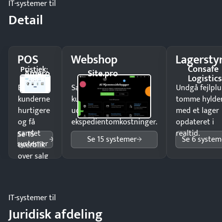
IT-systemer til
Detail
POS
Webshop
Lagersty
Consafe
Pristjek:
Amero
Site.pro
Logistic
4.788 kr
Ekspedér
Sælg produkter 24/7 til
Undgå fejlplu
kunderne
kunder i hele landet
tomme hylde
hurtigere
uden
med et lager
og få
ekspedientomkostninger.
opdateret i
samlet
realtid.
Se 15
Se 15 systemer
Se 6 system
systemer
overblik
over salg
og lager.
IT-systemer til
Juridisk afdeling