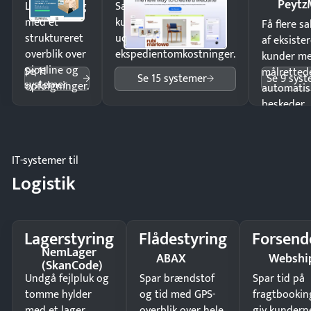
Peytz
Luk flere salg
Sælg produkter 24/7 til
med et
kunder i hele landet
Få flere s
struktureret
uden
af eksiste
overblik over
ekspedientomkostninger.
kunder m
pipeline og
Se 11
målrettede
Se 15 systemer
Se 9 sys
systemer
opfølgninger.
automatis
beskeder.
IT-systemer til
Logistik
Lagerstyring
Flådestyring
Forsend
NemLager
ABAX
Webshi
(SkanCode)
Undgå fejlpluk og
Spar brændstof
Spar tid på
tomme hylder
og tid med GPS-
fragtbookin
med et lager
overblik over hele
giv kundern