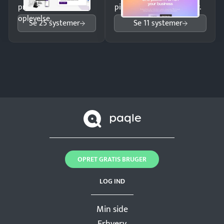
professionel
pipeline og opfølgninger.
oplevelse.
Se 25 systemer
Se 11 systemer
OPRET GRATIS BRUGER
LOG IND
Min side