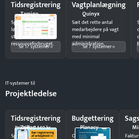
Tidsregistrering
Vagtplanlægning
Tamigo
Quinyx
Spar tid på
Sæt det rette antal
lønberegning og få
medarbejdere på vagt
styr på
med minimal
ressourceforbruget.
administration.
Se 17 systemer
Se 7 systemer
IT-systemer til
Projektledelse
Tidsregistrering
Budgettering
Sags
ZeBon
Planacy
Mi
Pristjek: 7.540 kr
Spar tid på
Opdag
Faktur