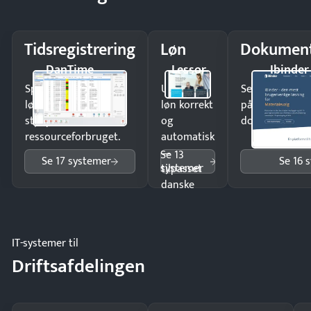
Tidsregistrering
Løn
Dokument
DanTime
Lessor
Ibinder
Spar tid på
Udbetal
Send kontrakter
lønberegning og få
løn korrekt
på minutter o
styr på
og
dokumenter.
ressourceforbruget.
automatisk
—
Se 13
Se 17 systemer
Se 16 
systemer
tilpasset
danske
regler.
IT-systemer til
Driftsafdelingen