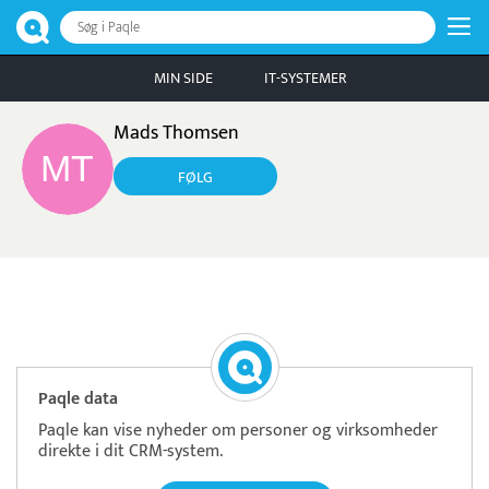
Søg i Paqle
MIN SIDE
IT-SYSTEMER
Mads Thomsen
FØLG
Pristjek:
10.968 kr
Se priseksempel
Pensopay
Betaling
Paqle data
Paqle kan vise nyheder om personer og virksomheder
direkte i dit CRM-system.