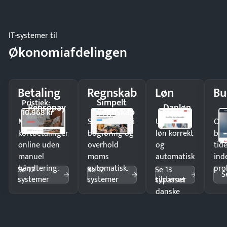
IT-systemer til
Økonomiafdelingen
Betaling
Regnskab
Løn
Bu
Simpelt
Pristjek:
Pensopay
Danløn
Regnskab
10.968 kr
Modtag
Spar timer på
Udbetal
Op
kortbetalinger
bogføring og
løn korrekt
bud
online uden
overhold
og
tide
manuel
moms
automatisk
ind
håndtering.
automatisk.
—
pro
Se 12
Se 12
Se 13
S
systemer
systemer
systemer
tilpasset
danske
regler.