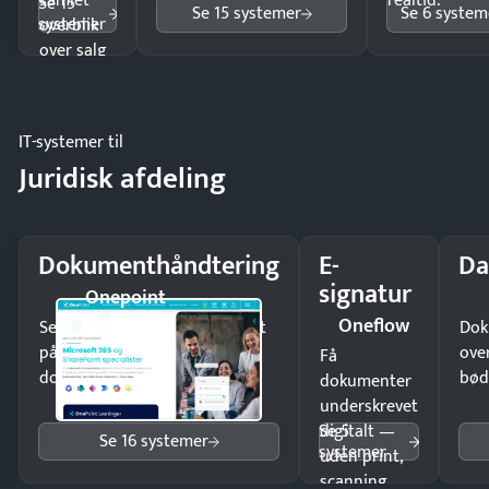
samlet
realtid.
Se 15
Se 15 systemer
Se 6 system
systemer
overblik
over salg
og lager.
IT-systemer til
Juridisk afdeling
Dokumenthåndtering
E-
Da
signatur
Onepoint
Oneflow
Send kontrakter til underskrift
Dok
på minutter og mist ingen
ove
Få
dokumenter.
bød
dokumenter
underskrevet
Se 5
digitalt —
Se 16 systemer
systemer
uden print,
scanning