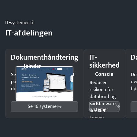
eller fysisk
møde.
IT-systemer til
IT-afdelingen
Dokumenthåndtering
IT-
D
sikkerhed
Ibinder
Conscia
Send kontrakter til underskrift
Do
på minutter og mist ingen
ov
Reducer
dokumenter.
bø
risikoen for
databrud og
Se 10
ransomware,
Se 16 systemer
systemer
der kan
lamme
driften.