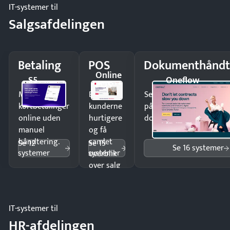
IT-systemer til
Salgsafdelingen
Betaling
POS
Dokumenthåndt
Online
S5
Oneflow
POS
Modtag
Ekspedér
Send kontrakter til unde
kortbetalinger
kunderne
på minutter og mist ing
online uden
hurtigere
dokumenter.
manuel
og få
håndtering.
samlet
Se 12
Se 15
Se 16 systemer
systemer
systemer
overblik
over salg
og lager.
IT-systemer til
HR-afdelingen