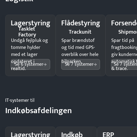
Lagerstyring
Flådestyring
Forsend
Tasklet
Trackunit
Shipmo
Factory
Undgå fejlpluk og
Spar brændstof
Spar tid på
tomme hylder
og tid med GPS-
fragtbookin
med et lager
overblik over hele
giv kundern
opdateret i
bilparken.
automatisk 
Se 6 systemer
Se 7 systemer
Se 7 syste
realtid.
& trace.
IT-systemer til
Indkøbsafdelingen
Lagerstyring
Indkøb
ERP