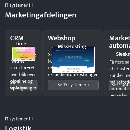
IT-systemer til
Marketingafdelingen
CRM
Webshop
Market
Lime
automa
MissHosting
CRM
Sleek
Luk flere salg
Sælg produkter 24/7 til
med et
kunder i hele landet
Få flere s
struktureret
uden
af eksiste
overblik over
ekspedientomkostninger.
kunder m
pipeline og
Se 11
målrettede
Se 15 systemer
Se 9 sys
systemer
opfølgninger.
automatis
beskeder.
IT-systemer til
Logistik