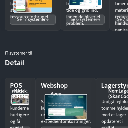
lønberegning og få
budgetafvigelser i
timer 
styr på
tide og grib ind,
materi
ressourceforbruget.
inden de bliver et
reduc
Se 17 systemer
Se 6 systemer
Se 7 
problem.
håndv
papira
IT-systemer til
Detail
POS
Webshop
Lagersty
KA-
NemLag
Pristjek:
Aveo
CHING
(SkanCo
4.548 kr
Ekspedér
Sælg produkter 24/7 til
Undgå fejlplu
kunderne
kunder i hele landet
tomme hylde
hurtigere
uden
med et lager
og få
ekspedientomkostninger.
opdateret i