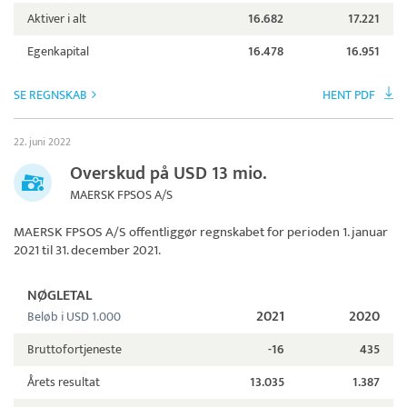
Aktiver i alt
16.682
17.221
Egenkapital
16.478
16.951
SE REGNSKAB
HENT PDF
22. juni 2022
Overskud på USD 13 mio.
MAERSK FPSOS A/S
MAERSK FPSOS A/S
offentliggør regnskabet for perioden 1. januar
2021 til 31. december 2021.
NØGLETAL
2021
2020
Beløb i USD 1.000
Bruttofortjeneste
-16
435
Årets resultat
13.035
1.387