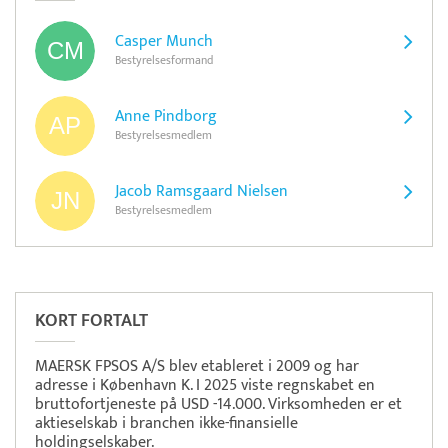
Casper Munch
Bestyrelsesformand
Anne Pindborg
Bestyrelsesmedlem
Jacob Ramsgaard Nielsen
Bestyrelsesmedlem
Pristjek:
11.208 kr
Se priseksempel
OnPay
Betaling
KORT FORTALT
MAERSK FPSOS A/S blev etableret i 2009 og har
adresse i København K. I 2025 viste regnskabet en
bruttofortjeneste på USD -14.000. Virksomheden er et
aktieselskab i branchen ikke-finansielle
holdingselskaber.