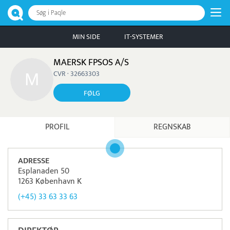
Søg i Paqle
MIN SIDE
IT-SYSTEMER
MAERSK FPSOS A/S
CVR · 32663303
FØLG
PROFIL
REGNSKAB
ADRESSE
Esplanaden 50
1263 København K
(+45) 33 63 33 63