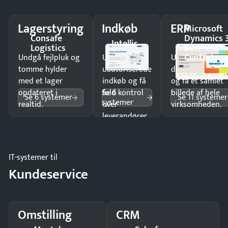
Lagerstyring
Indkøb
ERP
Microsoft
Consafe
Dynamics 
Intellis
Logistics
Business
Central
Undgå fejlpluk og
Undgå
Undgå
tomme hylder
uautoriserede
dobbeltindtastn
med et lager
indkøb og få
og få ét samlet
Se 6
opdateret i
fuld kontrol
billede af hele
Se 6 systemer
Se 11 systemer
systemer
realtid.
over
virksomheden.
leverandører
og forbrug.
IT-systemer til
Kundeservice
Omstilling
CRM