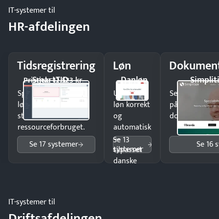
IT-systemer til
HR-afdelingen
Tidsregistrering
Løn
Dokument
SmartTID
Danløn
Simplit
Pristjek: 12.523 kr
Spar tid på
Udbetal
Send kontrakter
lønberegning og få
løn korrekt
på minutter o
styr på
og
dokumenter.
ressourceforbruget.
automatisk
—
Se 13
Se 17 systemer
Se 16 
systemer
tilpasset
danske
regler.
IT-systemer til
Driftsafdelingen