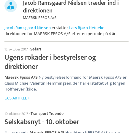
Jacob Ramsgaard Nielsen træder ind i
direktionen
MAERSK FPSOS A/S
Jacob Ramsgaard Nielsen
erstatter
Lars Bjørn Heineke
i
direktionen for
MAERSK FPSOS A/S
efter en periode på 4 år.
Søfart
13. oktober 2017
·
Ugens rokader i bestyrelser og
direktioner
Maersk Fpsos A/S
Ny bestyrelsesformand for Maersk Fpsos A/S er
Claus Michael Valentin Hemmingsen, der har erstattet Stig Jørgen
Hoffmeyer (kilde:
LÆS ARTIKEL
Transport Tidende
10. oktober 2017
·
Selskabsnyt - 10. oktober
Ny formand i
Maersk FPSOS A/S
Hos Maersk FPSOS A/S, cvr-nr.