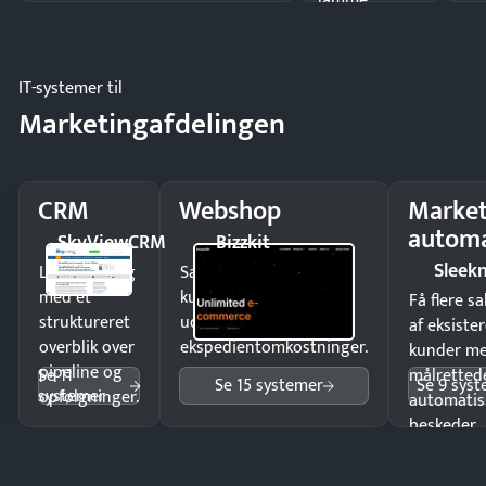
lamme
driften.
IT-systemer til
Marketingafdelingen
CRM
Webshop
Market
automa
SkyViewCRM
Bizzkit
Sleek
Luk flere salg
Sælg produkter 24/7 til
med et
kunder i hele landet
Få flere s
struktureret
uden
af eksiste
overblik over
ekspedientomkostninger.
kunder m
pipeline og
Se 11
målrettede
Se 15 systemer
Se 9 sys
systemer
opfølgninger.
automatis
beskeder.