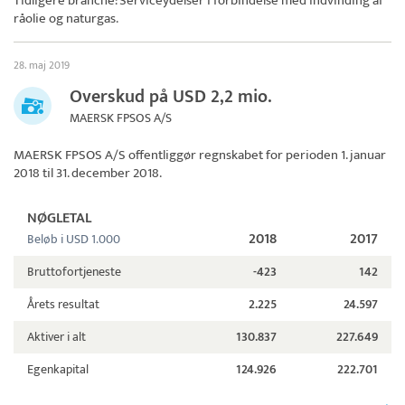
Tidligere branche: Serviceydelser i forbindelse med indvinding af
råolie og naturgas.
28. maj 2019
Overskud på USD 2,2 mio.
MAERSK FPSOS A/S
MAERSK FPSOS A/S
offentliggør regnskabet for perioden 1. januar
2018 til 31. december 2018.
NØGLETAL
2018
2017
Beløb i USD 1.000
Bruttofortjeneste
-423
142
Årets resultat
2.225
24.597
Aktiver i alt
130.837
227.649
Egenkapital
124.926
222.701