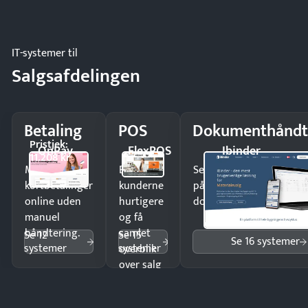
regler.
IT-systemer til
Salgsafdelingen
Betaling
POS
Dokumenthåndt
Pristjek:
OnPay
FlexPOS
Ibinder
11.208 kr
Modtag
Ekspedér
Send kontrakter til unde
kortbetalinger
kunderne
på minutter og mist ing
online uden
hurtigere
dokumenter.
manuel
og få
håndtering.
samlet
Se 12
Se 15
Se 16 systemer
systemer
systemer
overblik
over salg
og lager.