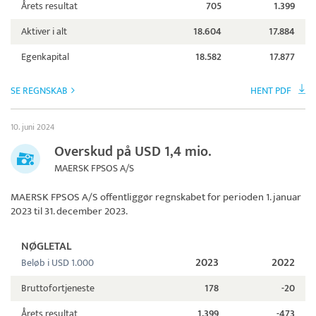
Årets resultat
705
1.399
Aktiver i alt
18.604
17.884
Egenkapital
18.582
17.877
SE REGNSKAB
HENT PDF
10. juni 2024
Overskud på USD 1,4 mio.
MAERSK FPSOS A/S
MAERSK FPSOS A/S
offentliggør regnskabet for perioden 1. januar
2023 til 31. december 2023.
NØGLETAL
2023
2022
Beløb i USD 1.000
Bruttofortjeneste
178
-20
Årets resultat
1.399
-473