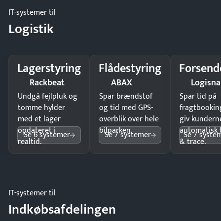
IT-systemer til
Logistik
Lagerstyring
Flådestyring
Forsend
Rackbeat
ABAX
Logisn
Undgå fejlpluk og
Spar brændstof
Spar tid på
tomme hylder
og tid med GPS-
fragtbookin
med et lager
overblik over hele
giv kundern
opdateret i
bilparken.
automatisk 
Se 6 systemer
Se 7 systemer
Se 7 syste
realtid.
& trace.
IT-systemer til
Indkøbsafdelingen