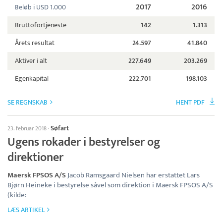
2017
2016
Beløb i USD 1.000
Bruttofortjeneste
142
1.313
Årets resultat
24.597
41.840
Aktiver i alt
227.649
203.269
Egenkapital
222.701
198.103
SE REGNSKAB
HENT PDF
Søfart
23. februar 2018
·
Ugens rokader i bestyrelser og
direktioner
Maersk FPSOS A/S
Jacob Ramsgaard Nielsen har erstattet Lars
Bjørn Heineke i bestyrelse såvel som direktion i Maersk FPSOS A/S
(kilde:
LÆS ARTIKEL