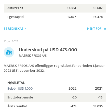
Aktiver i alt
17.884
16.682
Egenkapital
17.877
16.478
SE REGNSKAB
HENT PDF
10. juli 2023
Underskud på USD 473.000
MAERSK FPSOS A/S
MAERSK FPSOS A/S
offentliggør regnskabet for perioden 1. januar
2022 til 31. december 2022.
NØGLETAL
2022
2021
Beløb i USD 1.000
Bruttofortjeneste
-20
-16
Årets resultat
-473
13.035