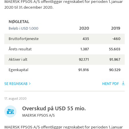
MAERSK FPSOS A/S
offentliggør regnskabet for perioden 1. januar
2020 til 31. december 2020.
NØGLETAL
2020
2019
Beløb i USD 1.000
Bruttofortjeneste
435
-460
Årets resultat
1.387
55.603
Aktiver i alt
92.171
91.967
Egenkapital
91.916
90.529
SE REGNSKAB
HENT PDF
17. august 2020
Overskud på USD 55 mio.
MAERSK FPSOS A/S
MAERSK FPSOS A/S
offentliggør regnskabet for perioden 1. januar