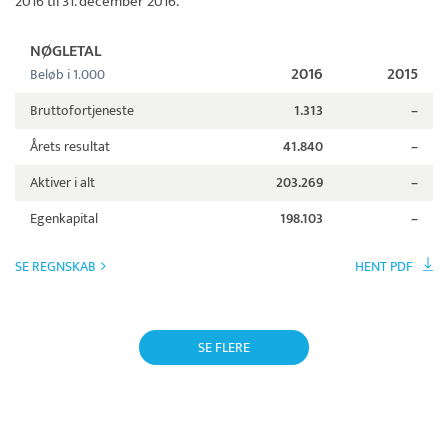
2016 til 31. december 2016.
NØGLETAL
2016
2015
Beløb i 1.000
Bruttofortjeneste
1.313
–
Årets resultat
41.840
–
Aktiver i alt
203.269
–
Egenkapital
198.103
–
SE REGNSKAB
HENT PDF
SE FLERE