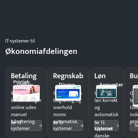
IT-systemer til
Økonomiafdelingen
Betaling
Regnskab
Løn
Bu
Pristjek:
OnPay
Dinero
Accounter
11.208 kr
Modtag
Spar timer på
Udbetal
Op
kortbetalinger
bogføring og
løn korrekt
bud
online uden
overhold
og
tide
manuel
moms
automatisk
ind
håndtering.
automatisk.
—
pro
Se 12
Se 12
Se 13
S
systemer
systemer
systemer
tilpasset
danske