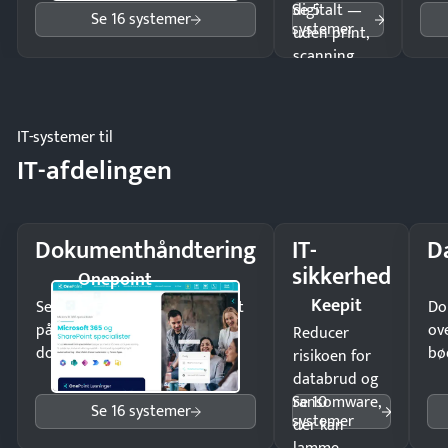
Se 5
digitalt —
Se 16 systemer
systemer
uden print,
scanning
eller fysisk
møde.
IT-systemer til
IT-afdelingen
Dokumenthåndtering
IT-
D
sikkerhed
Onepoint
Keepit
Send kontrakter til underskrift
Do
på minutter og mist ingen
ov
Reducer
dokumenter.
bø
risikoen for
databrud og
Se 10
ransomware,
Se 16 systemer
systemer
der kan