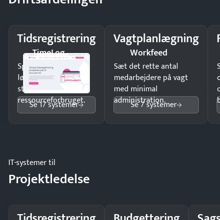
Tidsregistrering
Vagtplanlægning
TimeLog
Workfeed
Spar tid på
Sæt det rette antal
lønberegning og få
medarbejdere på vagt
styr på
med minimal
ressourceforbruget.
administration.
Se 17 systemer
Se 7 systemer
IT-systemer til
Projektledelse
Tidsregistrering
Budgettering
Sags