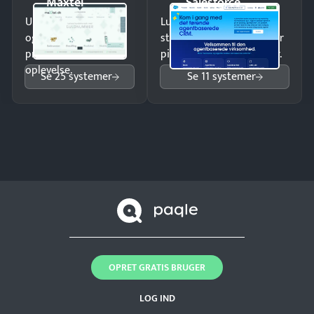
Maxtel
Salesforce
Undgå tabte opkald
Luk flere salg med et
og giv kunderne en
struktureret overblik over
professionel
pipeline og opfølgninger.
oplevelse.
Se 25 systemer
Se 11 systemer
OPRET GRATIS BRUGER
LOG IND