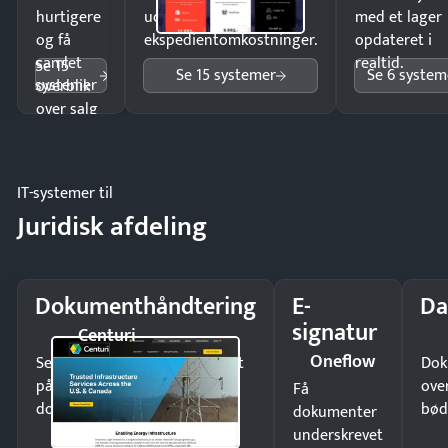
hurtigere
uden
med et lager
og få
ekspedientomkostninger.
opdateret i
samlet
realtid.
Se 15
Se 15 systemer
Se 6 system
systemer
overblik
over salg
og lager.
IT-systemer til
Juridisk afdeling
Dokumenthåndtering
E-
Da
signatur
Centuri
Oneflow
Send kontrakter til underskrift
Dok
på minutter og mist ingen
ove
Få
dokumenter.
bød
dokumenter
underskrevet