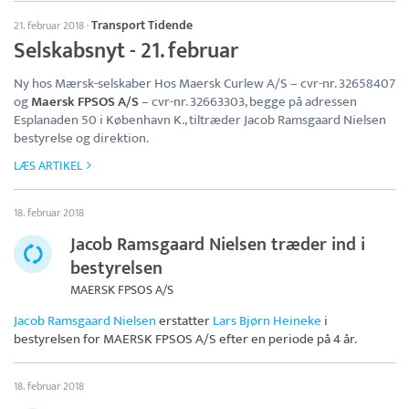
Transport Tidende
21. februar 2018
·
Selskabsnyt - 21. februar
Ny hos Mærsk-selskaber Hos Maersk Curlew A/S – cvr-nr. 32658407
og
Maersk FPSOS A/S
– cvr-nr. 32663303, begge på adressen
Esplanaden 50 i København K., tiltræder Jacob Ramsgaard Nielsen
bestyrelse og direktion.
LÆS ARTIKEL
18. februar 2018
Jacob Ramsgaard Nielsen træder ind i
bestyrelsen
MAERSK FPSOS A/S
Jacob Ramsgaard Nielsen
erstatter
Lars Bjørn Heineke
i
bestyrelsen for
MAERSK FPSOS A/S
efter en periode på 4 år.
18. februar 2018