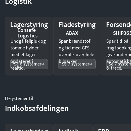
Logistik
Lagerstyring
Flådestyring
Forsend
Consafe
ABAX
SHIP36
Logistics
Undgå fejlpluk og
Spar brændstof
Spar tid på
tomme hylder
og tid med GPS-
fragtbookin
med et lager
overblik over hele
giv kundern
opdateret i
bilparken.
automatisk 
Se 6 systemer
Se 7 systemer
Se 7 syste
realtid.
& trace.
IT-systemer til
Indkøbsafdelingen