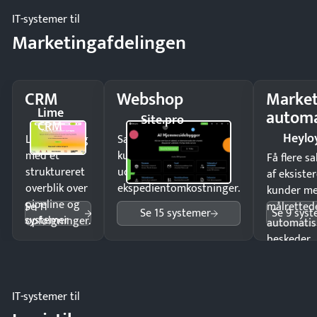
IT-systemer til
Marketingafdelingen
CRM
Webshop
Market
Lime
automa
Site.pro
CRM
Heylo
Luk flere salg
Sælg produkter 24/7 til
med et
kunder i hele landet
Få flere s
struktureret
uden
af eksiste
overblik over
ekspedientomkostninger.
kunder m
pipeline og
Se 11
målrettede
Se 15 systemer
Se 9 sys
systemer
opfølgninger.
automatis
beskeder.
IT-systemer til