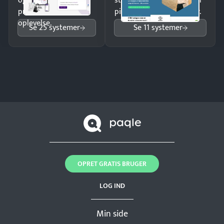
og giv kunderne en
struktureret overblik over
professionel
pipeline og opfølgninger.
oplevelse.
Se 25 systemer
Se 11 systemer
OPRET GRATIS BRUGER
LOG IND
Min side