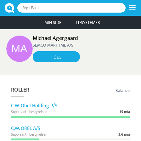
Søg i Paqle
MIN SIDE
IT-SYSTEMER
Michael Agergaard
SEMCO MARITIME A/S
FØLG
ROLLER
Balance
C.W. Obel Holding P/S
Suppleant i bestyrelsen
15 mia
C.W. OBEL A/S
Suppleant i bestyrelsen
3,6 mia