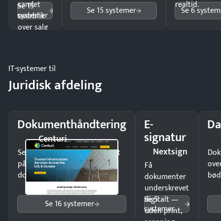
samlet
realtid.
Se 15
Se 15 systemer
Se 6 system
systemer
overblik
over salg
og lager.
IT-systemer til
Juridisk afdeling
Dokumenthåndtering
E-
Da
signatur
Centuri
Nextsign
Send kontrakter til underskrift
Dok
på minutter og mist ingen
ove
Få
dokumenter.
bød
dokumenter
underskrevet
Se 5
digitalt —
Se 16 systemer
systemer
uden print,