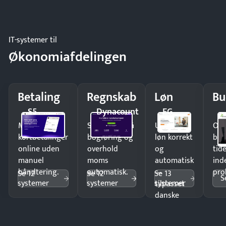
IT-systemer til
Økonomiafdelingen
Betaling
Regnskab
Løn
Bu
S5
Dynacount
EG
Modtag
Spar timer på
Udbetal
Op
kortbetalinger
bogføring og
løn korrekt
bud
online uden
overhold
og
tide
manuel
moms
automatisk
ind
håndtering.
automatisk.
—
pro
Se 12
Se 12
Se 13
S
systemer
systemer
systemer
tilpasset
danske
regler.