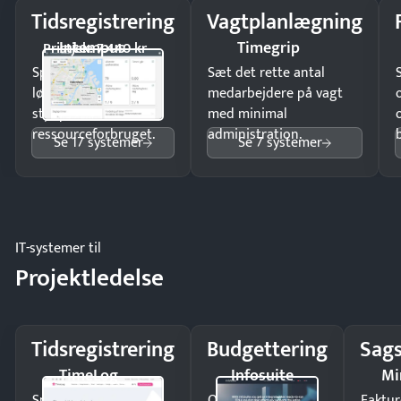
Tidsregistrering
Vagtplanlægning
Intempus
Timegrip
Pristjek: 7.440 kr
Spar tid på
Sæt det rette antal
lønberegning og få
medarbejdere på vagt
styr på
med minimal
ressourceforbruget.
administration.
Se 17 systemer
Se 7 systemer
IT-systemer til
Projektledelse
Tidsregistrering
Budgettering
Sags
TimeLog
Infosuite
Mi
Spar tid på
Opdag
Faktur