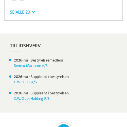
SE ALLE 23
Læs mere om systemet
ProMark
Tidsregistrering
TILLIDSHVERV
2026-nu
·
Bestyrelsesmedlem
Semco Maritime A/S
2026-nu
·
Suppleant i bestyrelsen
C.W. OBEL A/S
2026-nu
·
Suppleant i bestyrelsen
C.W. Obel Holding P/S