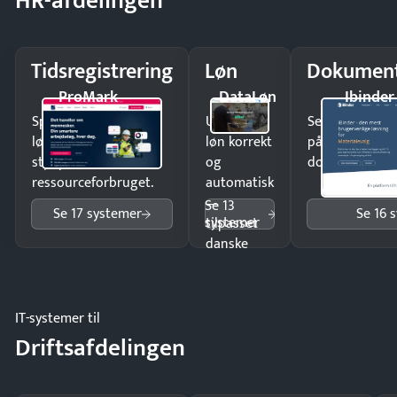
HR-afdelingen
Tidsregistrering
Løn
Dokument
ProMark
DataLøn
Ibinder
Spar tid på
Udbetal
Send kontrakter
lønberegning og få
løn korrekt
på minutter o
styr på
og
dokumenter.
ressourceforbruget.
automatisk
—
Se 13
Se 17 systemer
Se 16 
systemer
tilpasset
danske
regler.
IT-systemer til
Driftsafdelingen