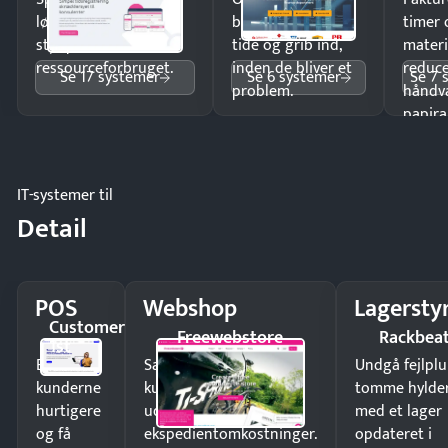
lønberegning og få
budgetafvigelser i
timer 
styr på
tide og grib ind,
materi
ressourceforbruget.
inden de bliver et
reduc
Se 17 systemer
Se 6 systemer
Se 7 
problem.
håndv
papira
IT-systemer til
Detail
POS
Webshop
Lagersty
Customer
Freewebstore
Rackbea
1st
Ekspedér
Sælg produkter 24/7 til
Undgå fejlplu
kunderne
kunder i hele landet
tomme hylde
hurtigere
uden
med et lager
og få
ekspedientomkostninger.
opdateret i