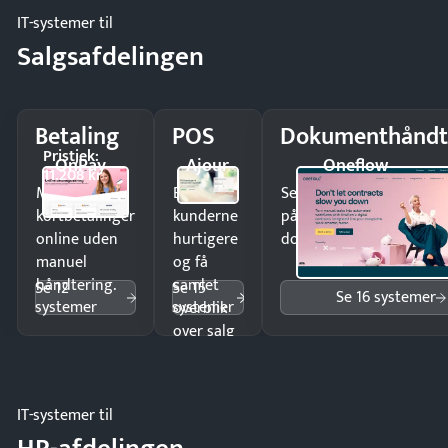
IT-systemer til
Salgsafdelingen
Betaling
POS
Dokumenthåndt
Pristjek:
OnPay
Ajour
Oneflow
11.208 kr
Modtag
Ekspedér
Send kontrakter til unde
kortbetalinger
kunderne
på minutter og mist ing
online uden
hurtigere
dokumenter.
manuel
og få
håndtering.
samlet
Se 12
Se 15
Se 16 systemer
systemer
systemer
overblik
over salg
og lager.
IT-systemer til