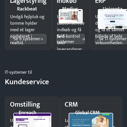
Lagerstyring
Indkøb
ERP
Rackbeat
Medius
Uniconta
Undgå fejlpluk og
Undgå
Undgå
tomme hylder
uautoriserede
dobbeltindtastn
med et lager
indkøb og få
og få ét samlet
Se 6
opdateret i
fuld kontrol
billede af hele
Se 6 systemer
Se 11 systemer
systemer
realtid.
over
virksomheden.
leverandører
og forbrug.
IT-systemer til
Kundeservice
Omstilling
CRM
Enreach
Global CRM
Undgå tabte opkald
Luk flere salg med et