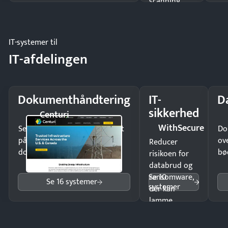
scanning
eller fysisk
møde.
IT-systemer til
IT-afdelingen
Dokumenthåndtering
IT-
D
sikkerhed
Centuri
WithSecure
Send kontrakter til underskrift
Do
på minutter og mist ingen
ov
Reducer
dokumenter.
bø
risikoen for
databrud og
Se 10
ransomware,
Se 16 systemer
systemer
der kan
lamme
driften.