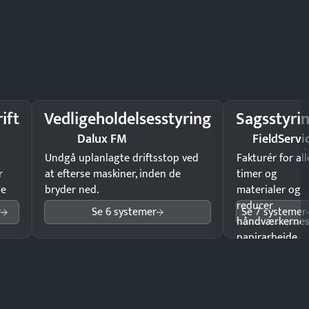
ift
Vedligeholdelsesstyring
Sagsstyri
Dalux FM
FieldServi
Undgå uplanlagte driftsstop ved
Fakturér for all
r
at efterse maskiner, inden de
timer og
ge
bryder ned.
materialer og
reducer
r
Se 6 systemer
Se 7 systemer
håndværkerne
papirarbejde.