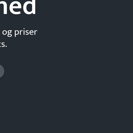
hed
 og priser
s.