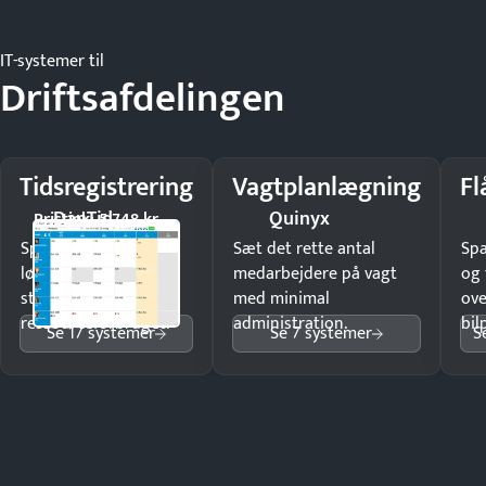
IT-systemer til
Driftsafdelingen
Tidsregistrering
Vagtplanlægning
Fl
DanTid
Quinyx
Pristjek: 5.748 kr
Spar tid på
Sæt det rette antal
Sp
lønberegning og få
medarbejdere på vagt
og 
styr på
med minimal
ove
ressourceforbruget.
administration.
bil
Se 17 systemer
Se 7 systemer
S