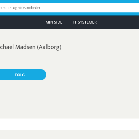
personer og virksomheder
MIN SIDE
IT-SYSTEMER
chael Madsen (Aalborg)
FØLG