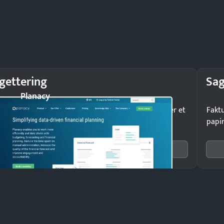
gettering
Sag
Planacy
 budgetafvigelser i tide og grib ind, inden de bliver et
Faktu
em.
papir
Se 6 systemer