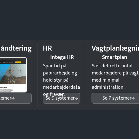
åndtering
HR
Vagtplanlægni
Intega HR
Smartplan
il underskrift
Spar tid på
Sæt det rette antal
ist ingen
papirarbejde og
medarbejdere på vagt
hold styr på
med minimal
medarbejderdata
administration.
og fravær.
stemer
Se 9 systemer
Se 7 systemer