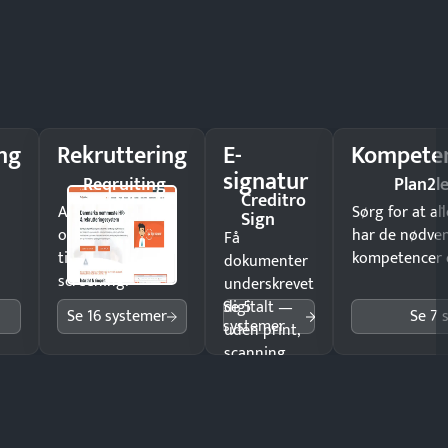
ng
Rekruttering
E-
Kompeten
signatur
Reqruiting
Plan2l
Creditro
Ansæt hurtigere
Sørg for at a
Sign
og brug færre
har de nødve
Få
timer på manuel
kompetencer og
dokumenter
screening.
underskrevet
Se 5
digitalt —
Se 16 systemer
Se 7 
systemer
uden print,
scanning
eller fysisk
møde.