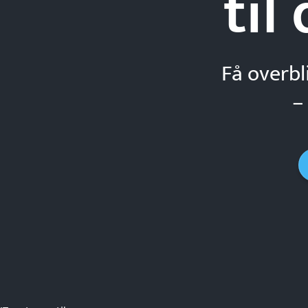
til
Få overbl
–