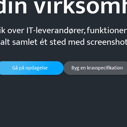
din
virksom
ik over IT-leverandører, funktioner
 alt samlet ét sted med screenshot
Gå på opdagelse
Byg en kravspecifikation