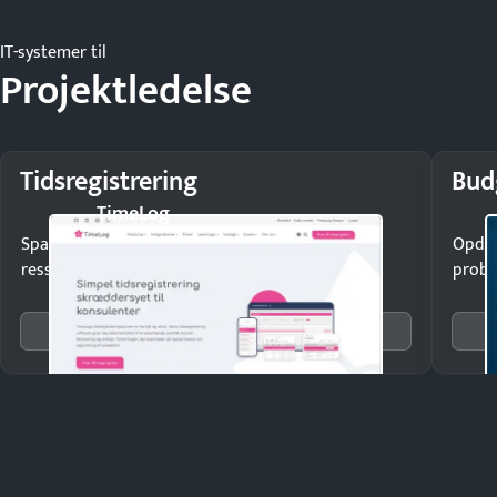
IT-systemer til
Projektledelse
Tidsregistrering
Bud
TimeLog
Spar tid på lønberegning og få styr på
Opdag
ressourceforbruget.
probl
Se 17 systemer