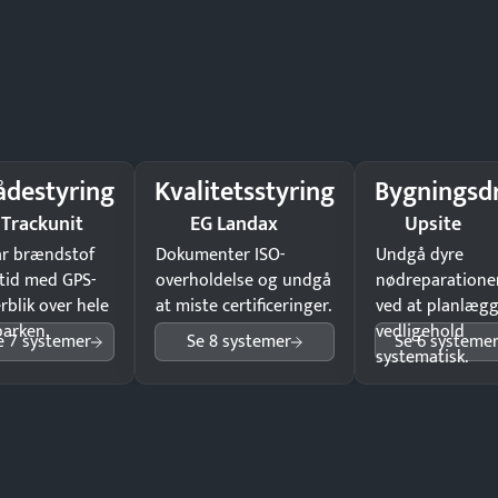
ådestyring
Kvalitetsstyring
Bygningsdr
Trackunit
EG Landax
Upsite
ar brændstof
Dokumenter ISO-
Undgå dyre
tid med GPS-
overholdelse og undgå
nødreparatione
rblik over hele
at miste certificeringer.
ved at planlæg
parken.
vedligehold
e 7 systemer
Se 8 systemer
Se 6 systeme
systematisk.