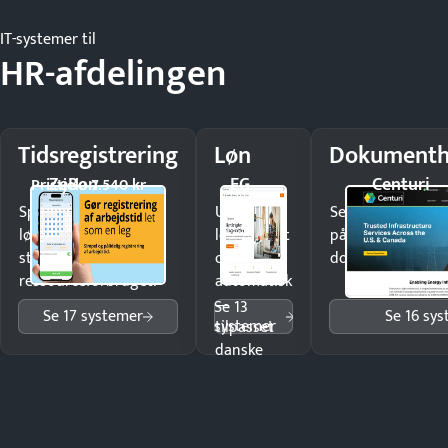
IT-systemer til
HR-afdelingen
Tidsregistrering
Løn
Dokumenth
ZeBon
EG
Centuri
Pristjek: 7.540 kr
Spar tid på
Udbetal
Send kontrakter t
lønberegning og få
løn korrekt
på minutter og m
styr på
og
dokumenter.
ressourceforbruget.
automatisk
—
Se 13
Se 17 systemer
Se 16 sy
systemer
tilpasset
danske
regler.