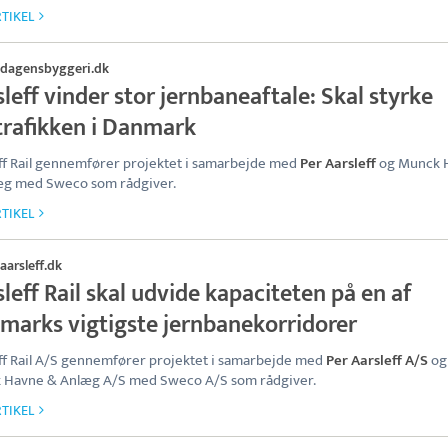
TIKEL
dagensbyggeri.dk
leff vinder stor jernbaneaftale: Skal styrke
trafikken i Danmark
ff Rail gennemfører projektet i samarbejde med
Per Aarsleff
og Munck 
æg med Sweco som rådgiver.
TIKEL
aarsleff.dk
leff Rail skal udvide kapaciteten på en af
marks vigtigste jernbanekorridorer
ff Rail A/S gennemfører projektet i samarbejde med
Per Aarsleff A/S
og
 Havne & Anlæg A/S med Sweco A/S som rådgiver.
TIKEL