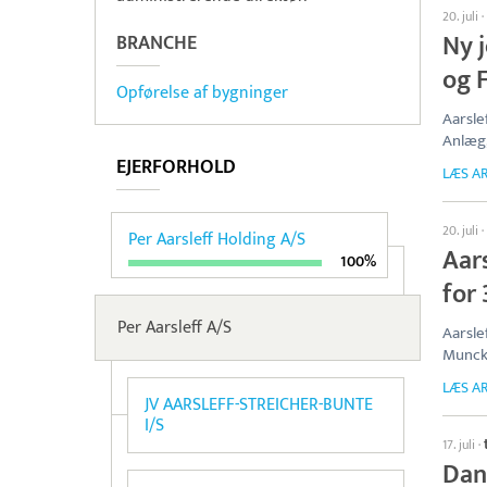
20. juli
·
Ny j
BRANCHE
og 
Opførelse af bygninger
Aarsle
Anlæg,
EJERFORHOLD
LÆS AR
20. juli
·
Per Aarsleff Holding A/S
Aars
100%
for 
Per Aarsleff A/S
Aarsle
Munck
LÆS AR
JV AARSLEFF-STREICHER-BUNTE
I/S
17. juli
·
Dan