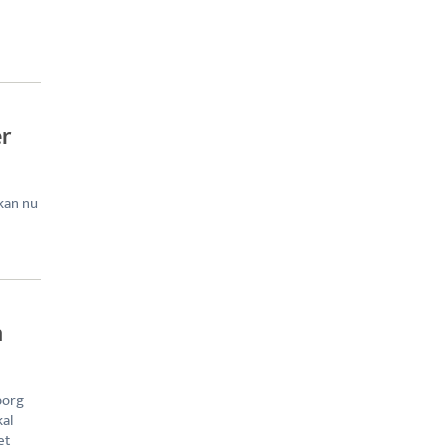
er
 kan nu
n
borg
kal
et