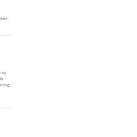
kler.
n ny
de
ering,