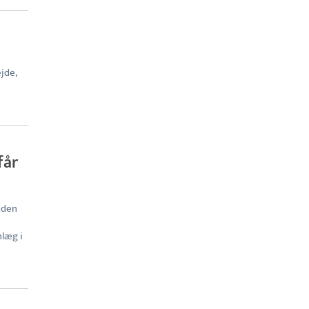
jde,
får
uden
nlæg i