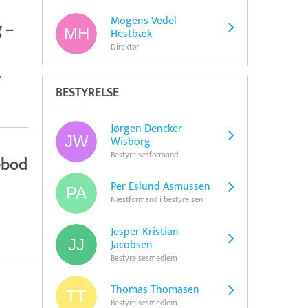
Mogens Vedel
g –
Hestbæk
Direktør
&
BESTYRELSE
Jørgen Dencker
Wisborg
Bestyrelsesformand
ebod
Per Eslund Asmussen
Næstformand i bestyrelsen
Jesper Kristian
Jacobsen
Bestyrelsesmedlem
Thomas Thomasen
Bestyrelsesmedlem