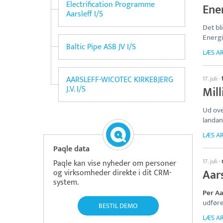
Electrification Programme
Ene
Aarsleff I/S
Det b
Energ
Baltic Pipe ASB JV I/S
LÆS AR
AARSLEFF-WICOTEC KIRKEBJERG
17. juli
·
J.V. I/S
Mil
Ud ove
landan
LÆS AR
Paqle data
17. juli
·
Paqle kan vise nyheder om personer
Aar
og virksomheder direkte i dit CRM-
system.
Per Aa
udføre
BESTIL DEMO
LÆS AR