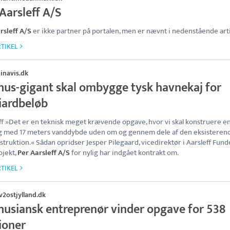
Aarsleff A/S
rsleff A/S
er ikke partner på portalen, men er nævnt i nedenstående arti
TIKEL
inavis.dk
hus-gigant skal ombygge tysk havnekaj for
liardbeløb
ff »Det er en teknisk meget krævende opgave, hvor vi skal konstruere e
g med 17 meters vanddybde uden om og gennem dele af den eksisteren
struktion.« Sådan opridser Jesper Pilegaard, vicedirektør i Aarsleff Fund
ojekt,
Per Aarsleff A/S
for nylig har indgået kontrakt om.
TIKEL
v2ostjylland.dk
husiansk entreprenør vinder opgave for 538
ioner