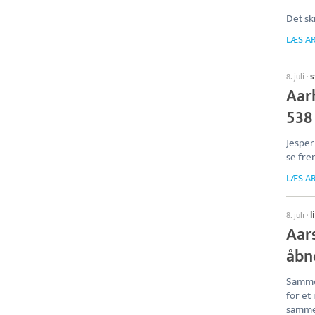
Det sk
LÆS AR
s
8. juli
·
Aar
538 
Jesper
se fr
LÆS AR
l
8. juli
·
Aars
åbn
Sammen
for et
sammen