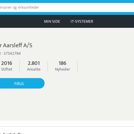
personer og virksomheder
MIN SIDE
IT-SYSTEMER
r Aarsleff A/S
 · 37542784
2016
2.801
186
Stiftet
Ansatte
Nyheder
FØLG