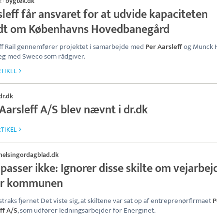
bygtek.dk
t
·
leff får ansvaret for at udvide kapaciteten
dt om Københavns Hovedbanegård
ff Rail gennemfører projektet i samarbejde med
Per Aarsleff
og Munck 
æg med Sweco som rådgiver.
TIKEL
dr.dk
Aarsleff A/S blev nævnt i dr.dk
TIKEL
helsingordagblad.dk
passer ikke: Ignorer disse skilte om vejarbej
er kommunen
 straks fjernet Det viste sig, at skiltene var sat op af entreprenørfirmaet
P
ff A/S
, som udfører ledningsarbejder for Energinet.