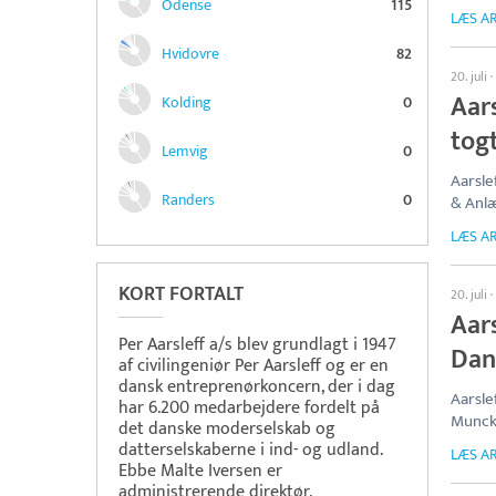
Odense
115
LÆS AR
Hvidovre
82
20. juli
·
Aars
Kolding
0
tog
Lemvig
0
Aarsle
Randers
0
& Anl
LÆS AR
KORT FORTALT
20. juli
·
Aars
Per Aarsleff a/s blev grundlagt i 1947
Dan
af civilingeniør Per Aarsleff og er en
dansk entreprenørkoncern, der i dag
Aarsle
har 6.200 medarbejdere fordelt på
Munck
det danske moderselskab og
datterselskaberne i ind- og udland.
LÆS AR
Ebbe Malte Iversen er
administrerende direktør.