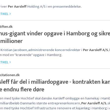
river
Per Aarsleff
Holding A/S i en pressemeddelelse.
TIKEL
tiften.dk
hus-gigant vinder opgave i Hamborg og sikr
millioner
 Kristian Jacobsen, administrerende koncerndirektør i
Per Aarsleff A/S
,
em mod en "krævende" opgave i Hamborg.
TIKEL
icitationen.dk
leff får del i milliardopgave - kontrakten ka
e endnu flere døre
 med tyske Hochtief skal danske Aarsleff ombygge en havnekaj i Ham
 milliardbeløb Danmarks største entreprenørkoncern,
Per Aarsleff A/S
, s
 med tyske Hochtief Infrastructure renovere et kajanlæg i Hamborg i 