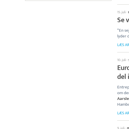
15. juli
·
Se 
“En se
lyder 
LÆS AR
10. juli
·
Eur
del 
Entrep
om den
Aarsle
Hamborg
LÆS AR
9. juli
·