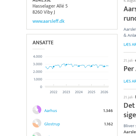
ADRESSE
4. augus
Hasselager Allé 5
Aars
8260 Viby J
run
www.aarsleff.dk
Aarsle
& Anl
ANSATTE
LÆS AR
4.000
21. juli
·
3.000
Per 
2.000
1.000
LÆS AR
0
2022
2023
2024
2025
2026
21. juli
·
Det 
Aarhus
1.346
sig
Glostrup
1.162
Bliver
Aarsle