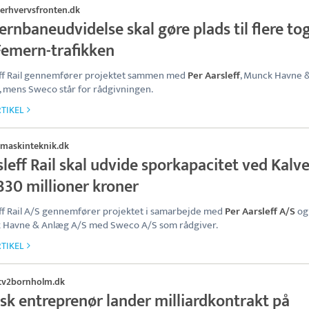
erhvervsfronten.dk
ernbaneudvidelse skal gøre plads til flere to
Femern-trafikken
ff Rail gennemfører projektet sammen med
Per Aarsleff
, Munck Havne 
 mens Sweco står for rådgivningen.
TIKEL
maskinteknik.dk
leff Rail skal udvide sporkapacitet ved Kalv
330 millioner kroner
ff Rail A/S gennemfører projektet i samarbejde med
Per Aarsleff A/S
og
 Havne & Anlæg A/S med Sweco A/S som rådgiver.
TIKEL
tv2bornholm.dk
sk entreprenør lander milliardkontrakt på