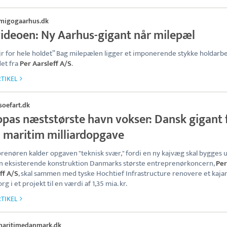
migogaarhus.dk
videoen: Ny Aarhus-gigant når milepæl
jr for hele holdet” Bag milepælen ligger et imponerende stykke holdarbe
det fra
Per Aarsleff A/S
.
TIKEL
soefart.dk
opas næststørste havn vokser: Dansk gigant 
i maritim milliardopgave
renøren kalder opgaven "teknisk svær," fordi en ny kajvæg skal bygges 
 eksisterende konstruktion Danmarks største entreprenørkoncern,
Per
ff A/S
, skal sammen med tyske Hochtief Infrastructure renovere et kaja
 i et projekt til en værdi af 1,35 mia. kr.
TIKEL
maritimedanmark.dk