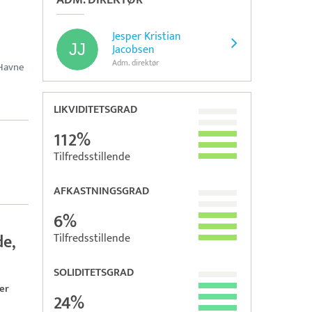
ADM. DIREKTØR
Jesper Kristian
Jacobsen
Adm. direktør
Havne
LIKVIDITETSGRAD
112%
Tilfredsstillende
AFKASTNINGSGRAD
6%
de,
Tilfredsstillende
SOLIDITETSGRAD
er
24%