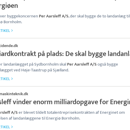
rgiøen
liver byggekoncernen
Per Aarsleff A/S
, der skal bygge de to landanlæg til
iø Bornholm.
TIKEL
tidende.dk
liardkontrakt på plads: De skal bygge landan
r landanlægget på Sydbornholm skal
Per Aarsleff A/S
også bygge
lægget ved Høje-Taastrup på Sjælland.
TIKEL
maskinteknik.dk
sleff vinder enorm milliardopgave for Energi
rsleff A/S
er blevet tildelt totalentreprisekontrakten af Energinet om
lsen af landanlæggene til Energiø Bornholm.
TIKEL