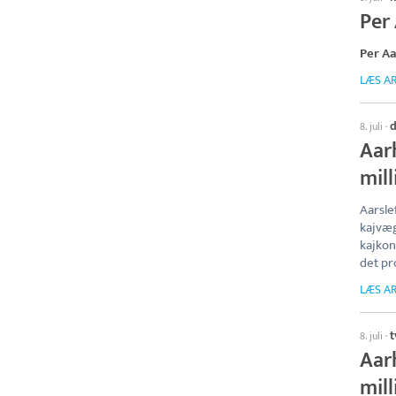
Per 
Per Aa
LÆS AR
d
8. juli
·
Aar
mil
Aarsle
kajvæ
kajkon
det pr
LÆS AR
t
8. juli
·
Aar
mill