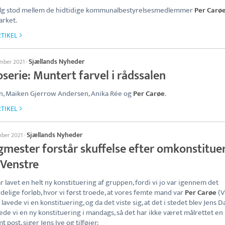
alg stod mellem de hidtidige kommunalbestyrelsesmedlemmer
Per Carø
arket.
TIKEL
Sjællands Nyheder
ember 2021
·
serie: Muntert farvel i rådssalen
, Maiken Gjerrow Andersen, Anika Rée og
Per Carøe
.
TIKEL
Sjællands Nyheder
mber 2021
·
gmester forstår skuffelse efter omkonstitue
 Venstre
ar lavet en helt ny konstituering af gruppen, fordi vi jo var igennem det
delige forløb, hvor vi først troede, at vores femte mand var
Per Carøe
(V
 lavede vi en konstituering, og da det viste sig, at det i stedet blev Jens D
vede vi en ny konstituering i mandags, så det har ikke været målrettet en
 post, siger Jens Ive og tilføjer: