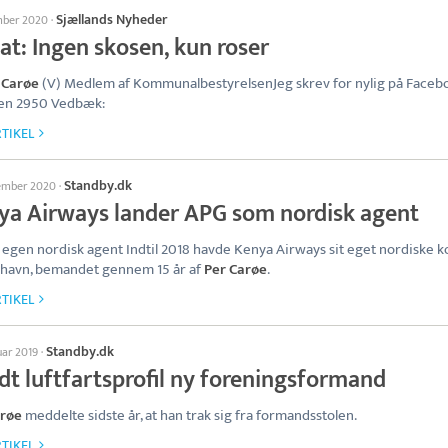
Sjællands Nyheder
mber 2020
·
at: Ingen skosen, kun roser
 Carøe
(V) Medlem af KommunalbestyrelsenJeg skrev for nylig på Faceb
en 2950 Vedbæk:
TIKEL
Standby.dk
tember 2020
·
ya Airways lander APG som nordisk agent
egen nordisk agent Indtil 2018 havde Kenya Airways sit eget nordiske ko
havn, bemandet gennem 15 år af
Per Carøe
.
TIKEL
Standby.dk
uar 2019
·
dt luftfartsprofil ny foreningsformand
arøe
meddelte sidste år, at han trak sig fra formandsstolen.
TIKEL