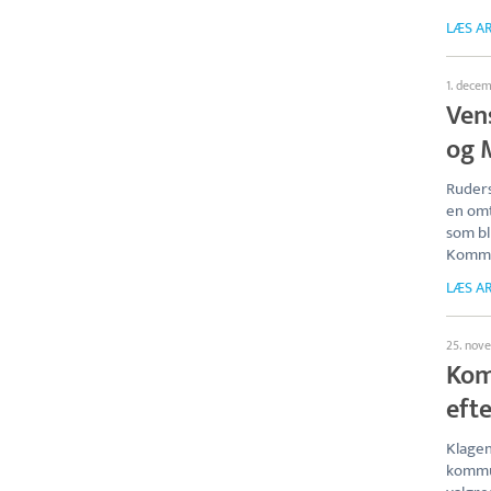
LÆS AR
1. dece
Vens
og 
Ruders
en omt
som bl
Kommun
LÆS AR
25. nov
Kom
eft
Klagen
kommun