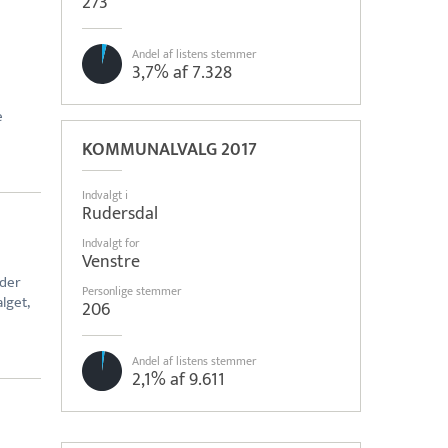
273
Andel af listens stemmer
3,7% af 7.328
e
KOMMUNALVALG 2017
Indvalgt i
Rudersdal
Indvalgt for
Venstre
lder
Personlige stemmer
lget,
206
Andel af listens stemmer
2,1% af 9.611