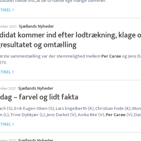
sultatet havde vist, at de to havde lige mange stemmer.
TIKEL
Sjællands Nyheder
ember 2021
·
didat kommer ind efter lodtrækning, klage 
gresultatet og omtælling
første sammentælling var der stemmelighed mellem
Per Carøe
og Jens D
273.
TIKEL
Sjællands Nyheder
ember 2021
·
ag – farvel og lidt fakta
ach (S), Erik Eugen Olsen (S), Lars Engelberth (K), Christian Fode (K), Mo
 (L), Trine Dybkjær (L), Jens Darket (V), Anika Rée (V),
Per Carøe
(V), Dan
TIKEL
Sjællands Nyheder
ember 2021
·