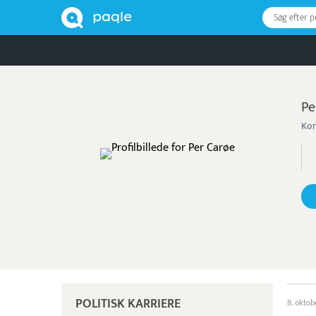
Søg efter 
Pe
Kom
POLITISK KARRIERE
8. okto