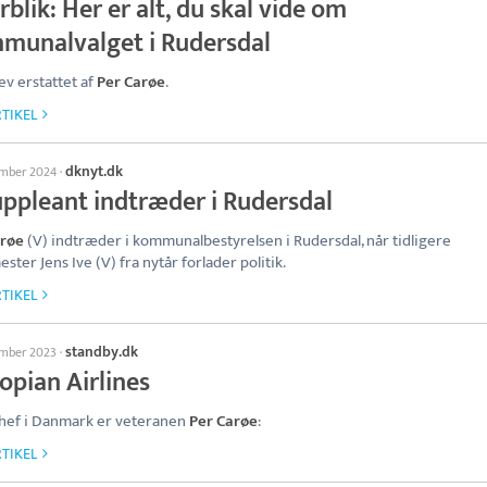
blik: Her er alt, du skal vide om
munalvalget i Rudersdal
ev erstattet af
Per Carøe
.
TIKEL
dknyt.dk
ember 2024
·
uppleant indtræder i Rudersdal
arøe
(V) indtræder i kommunalbestyrelsen i Rudersdal, når tidligere
ster Jens Ive (V) fra nytår forlader politik.
TIKEL
standby.dk
ember 2023
·
opian Airlines
hef i Danmark er veteranen
Per Carøe
:
TIKEL