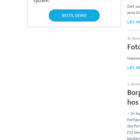
system.
Det v
Jens D
BESTIL DEMO
LÆS AR
16. dec
Foto
Hansen
LÆS AR
2. dece
Bor
hos
– Vi h
forfær
derfor
(V) la
bestemt