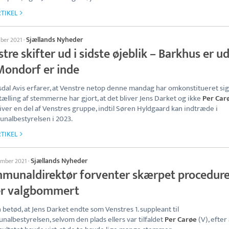
TIKEL
Sjællands Nyheder
mber 2021
·
tre skifter ud i sidste øjeblik – Barkhus er u
Mondorf er inde
dal Avis erfarer, at Venstre netop denne mandag har omkonstitueret sig,
ælling af stemmerne har gjort, at det bliver Jens Darket og ikke
Per Car
iver en del af Venstres gruppe, indtil Søren Hyldgaard kan indtræde i
albestyrelsen i 2023.
TIKEL
Sjællands Nyheder
ember 2021
·
munaldirektør forventer skærpet procedur
er valgbommert
 betød, at Jens Darket endte som Venstres 1. suppleant til
albestyrelsen, selvom den plads ellers var tilfaldet
Per Carøe
(V), efter 