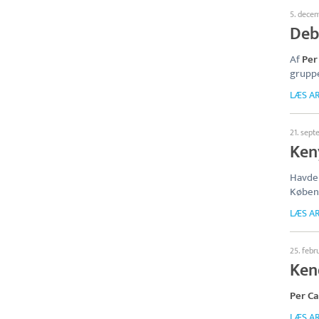
5. dece
Deb
Af
Per
grupp
LÆS AR
21. sep
Ken
Havde 
Køben
LÆS AR
25. febr
Ken
Per C
LÆS AR