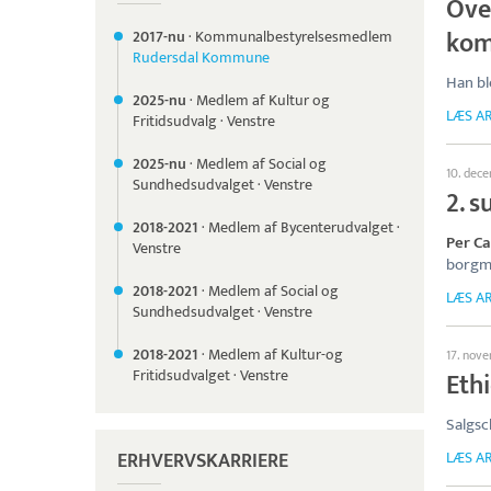
Over
kom
2017-nu
·
Kommunalbestyrelsesmedlem
Rudersdal Kommune
Han bl
2025-nu
·
Medlem af Kultur og
LÆS AR
Fritidsudvalg
·
Venstre
2025-nu
·
Medlem af Social og
10. dec
Sundhedsudvalget
·
Venstre
2. s
2018-
2021
·
Medlem af Bycenterudvalget
·
Per C
Venstre
borgme
2018-
2021
·
Medlem af Social og
LÆS AR
Sundhedsudvalget
·
Venstre
2018-
2021
·
Medlem af Kultur-og
17. nov
Fritidsudvalget
·
Venstre
Ethi
Salgsc
ERHVERVSKARRIERE
LÆS AR