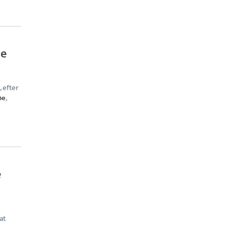
de
 efter
øe
,
e
at