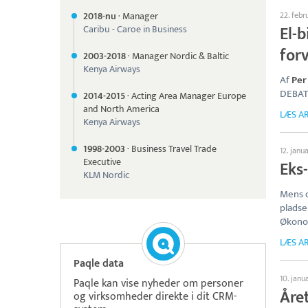
2018-nu
·
Manager
22. febr
El-b
Caribu - Caroe in Business
for
2003-
2018
·
Manager Nordic & Baltic
Kenya Airways
Af
Per
DEBAT
2014-
2015
·
Acting Area Manager Europe
and North America
LÆS AR
Kenya Airways
1998-
2003
·
Business Travel Trade
12. janu
Executive
Eks
KLM Nordic
Mens d
pladse
Økonom
LÆS AR
Paqle data
10. janu
Paqle kan vise nyheder om personer
Åre
og virksomheder direkte i dit CRM-