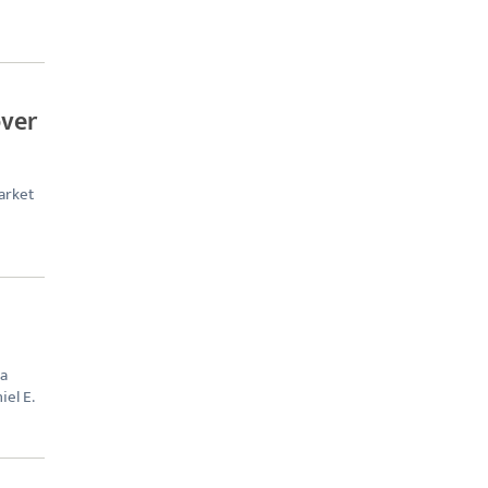
over
arket
na
iel E.