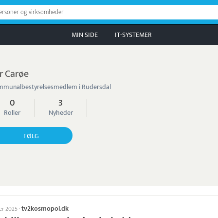
personer og virksomheder
MIN SIDE
IT-SYSTEMER
r Carøe
munalbestyrelsesmedlem i Rudersdal
0
3
Roller
Nyheder
FØLG
tv2kosmopol.dk
ber 2025
·