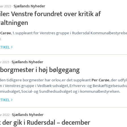
Sjællands Nyheder
uar 2023
·
iler: Venstre forundret over kritik af
valtningen
 Carøe
, 1. suppleant for Venstres gruppe i Rudersdal Kommunalbestyrels
:
TIKEL
Sjællands Nyheder
ar 2023
·
-borgmester i høj bølgegang
en tidligere borgmester har orlov, er det suppleant
Per Carøe
, der udfy
n i Venstres gruppe i Vedbæk-udvalget, Erhvervs- og Beskæftigelsesudva
iudvalget, Social- og Sundhedsudvalget og i kommunalbestyrelsen.
TIKEL
Sjællands Nyheder
ar 2022
·
t der gik i Rudersdal – december