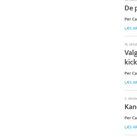
De 
Per C
LÆS AR
18. okto
Valg
kic
Per C
LÆS AR
5. oktob
Kan
Per C
LÆS AR