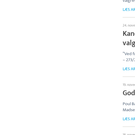
valgre
LÆS AR
24. nov
Kan
val
”Ved 
– 273/
LÆS AR
19. nov
Godd
Poul B
Madsen
LÆS AR
18. nov