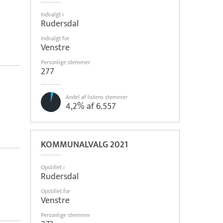
Indvalgt i
Rudersdal
Indvalgt for
Venstre
Personlige stemmer
277
Andel af listens stemmer
4,2% af 6.557
KOMMUNALVALG 2021
Opstillet i
Rudersdal
Opstillet for
Venstre
Personlige stemmer