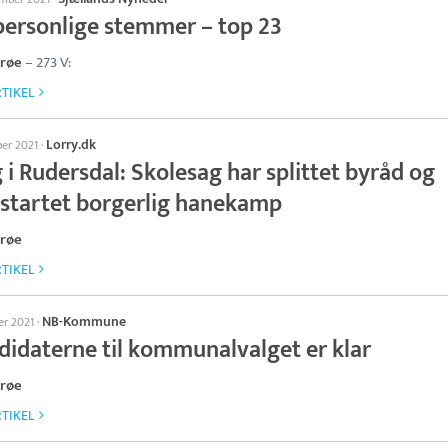
personlige stemmer – top 23
arøe
– 273 V:
TIKEL
Lorry.dk
ber 2021
·
 i Rudersdal: Skolesag har splittet byråd og
kstartet borgerlig hanekamp
arøe
TIKEL
NB-Kommune
er 2021
·
didaterne til kommunalvalget er klar
arøe
TIKEL