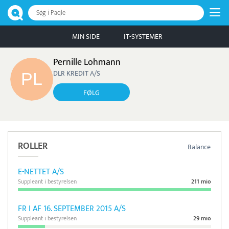
Søg i Paqle
MIN SIDE
IT-SYSTEMER
Pernille Lohmann
DLR KREDIT A/S
FØLG
ROLLER
Balance
E-NETTET A/S
Suppleant i bestyrelsen
211 mio
FR I AF 16. SEPTEMBER 2015 A/S
Suppleant i bestyrelsen
29 mio