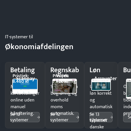
IT-systemer til
Økonomiafdelingen
Betaling
Regnskab
Løn
Bu
Vores
Pristjek:
Pristjek:
Scanpay
Accounter
Forening
8.460 kr
7.920 kr
Modtag
Spar timer på
Udbetal
Op
kortbetalinger
bogføring og
løn korrekt
bud
online uden
overhold
og
tide
manuel
moms
automatisk
ind
håndtering.
automatisk.
—
pro
Se 12
Se 12
Se 13
S
systemer
systemer
systemer
tilpasset
danske