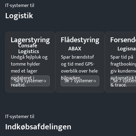
IT-systemer til
Logistik
Lagerstyring
Flådestyring
Forsend
Consafe
ABAX
Logisn
Logistics
Undgå fejlpluk og
Spar brændstof
Spar tid på
tomme hylder
og tid med GPS-
fragtbookin
med et lager
overblik over hele
giv kundern
opdateret i
bilparken.
automatisk 
Se 6 systemer
Se 7 systemer
Se 7 syste
realtid.
& trace.
IT-systemer til
Indkøbsafdelingen