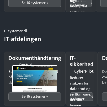
Se 5
digitalt —
Se 16 systemer
systemer
uden print,
scanning
eller fysisk
møde.
IT-systemer til
IT-afdelingen
Dokumenthåndtering
IT-
D
sikkerhed
Centuri
CyberPilot
Send kontrakter til underskrift
Do
på minutter og mist ingen
ov
Reducer
dokumenter.
bø
risikoen for
databrud og
Se 10
ransomware,
Se 16 systemer
systemer
der kan
lamme