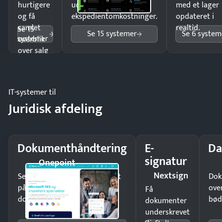
hurtigere
uden
med et lager
og få
ekspedientomkostninger.
opdateret i
samlet
realtid.
Se 15
Se 15 systemer
Se 6 system
systemer
overblik
over salg
og lager.
IT-systemer til
Juridisk afdeling
Dokumenthåndtering
E-
Da
signatur
Onepoint
Nextsign
Send kontrakter til underskrift
Dok
på minutter og mist ingen
ove
Få
dokumenter.
bød
dokumenter
underskrevet