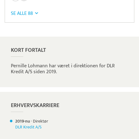
SE ALLE 88
Pristjek:
8.460 kr
Se priseksempel
Scanpay
Betaling
KORT FORTALT
Pernille Lohmann har været i direktionen for DLR
Kredit A/S siden 2019.
ERHVERVSKARRIERE
2019-nu
·
Direktør
DLR Kredit A/S