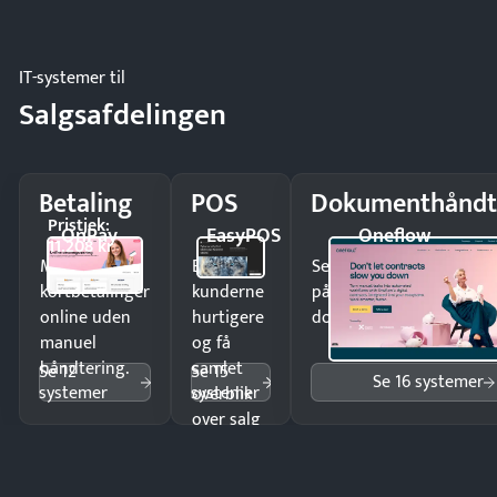
regler.
IT-systemer til
Salgsafdelingen
Betaling
POS
Dokumenthåndt
Pristjek:
OnPay
EasyPOS
Oneflow
11.208 kr
Modtag
Ekspedér
Send kontrakter til unde
kortbetalinger
kunderne
på minutter og mist ing
online uden
hurtigere
dokumenter.
manuel
og få
håndtering.
samlet
Se 12
Se 15
Se 16 systemer
systemer
systemer
overblik
over salg
og lager.