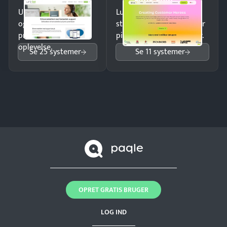
Undgå tabte opkald
Luk flere salg med et
og giv kunderne en
struktureret overblik over
professionel
pipeline og opfølgninger.
oplevelse.
Se 25 systemer
Se 11 systemer
OPRET GRATIS BRUGER
LOG IND