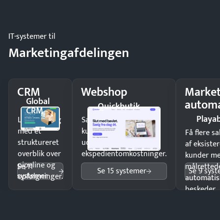
driften.
IT-systemer til
Marketingafdelingen
CRM
Webshop
Market
Global
automa
Quickbutik
CRM
Playab
Luk flere salg
Sælg produkter 24/7 til
med et
kunder i hele landet
Få flere s
struktureret
uden
af eksiste
overblik over
ekspedientomkostninger.
kunder m
pipeline og
Se 11
målrettede
Se 15 systemer
Se 9 sys
systemer
opfølgninger.
automatis
beskeder.