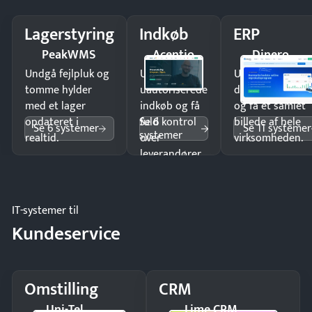
Lagerstyring
Indkøb
ERP
PeakWMS
Acentio
Dinero
Undgå fejlpluk og
Undgå
Undgå
tomme hylder
uautoriserede
dobbeltindtastn
med et lager
indkøb og få
og få ét samlet
Se 6
opdateret i
fuld kontrol
billede af hele
Se 6 systemer
Se 11 systemer
systemer
realtid.
over
virksomheden.
leverandører
og forbrug.
IT-systemer til
Kundeservice
Omstilling
CRM
Uni-Tel
Lime CRM