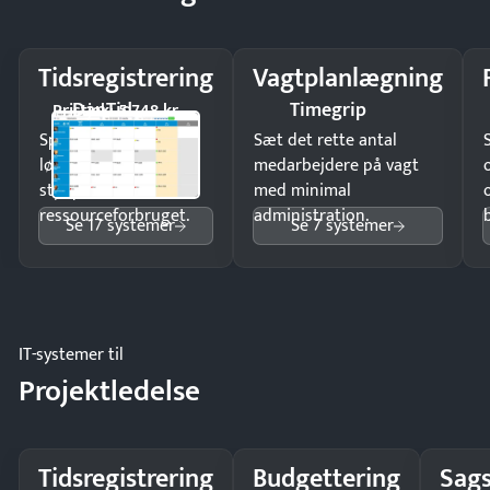
Tidsregistrering
Vagtplanlægning
DanTid
Timegrip
Pristjek: 5.748 kr
Spar tid på
Sæt det rette antal
lønberegning og få
medarbejdere på vagt
styr på
med minimal
ressourceforbruget.
administration.
Se 17 systemer
Se 7 systemer
IT-systemer til
Projektledelse
Tidsregistrering
Budgettering
Sags