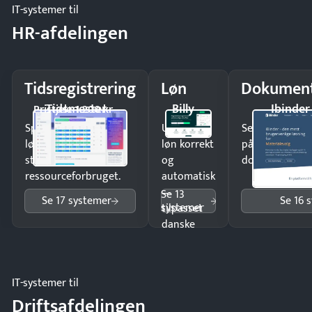
IT-systemer til
HR-afdelingen
Tidsregistrering
Løn
Dokument
Tidsmester
Billy
Ibinder
Pristjek: 1.200 kr
Spar tid på
Udbetal
Send kontrakter
lønberegning og få
løn korrekt
på minutter o
styr på
og
dokumenter.
ressourceforbruget.
automatisk
—
Se 13
Se 17 systemer
Se 16 
systemer
tilpasset
danske
regler.
IT-systemer til
Driftsafdelingen