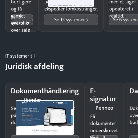
hurtigere
uden
med et lager
og få
ekspedientomkostninger.
opdateret i
samlet
realtid.
Se 15
Se 15 systemer
Se 6 system
systemer
overblik
over salg
og lager.
IT-systemer til
Juridisk afdeling
Dokumenthåndtering
E-
Da
signatur
Ibinder
Penneo
Send kontrakter til underskrift
Dok
på minutter og mist ingen
ove
Få
dokumenter.
bød
dokumenter
underskrevet
Se 5
digitalt —