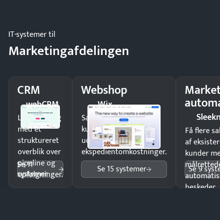
driften.
IT-systemer til
Marketingafdelingen
CRM
Webshop
Market
automa
webCRM
Wix
Sleek
Luk flere salg
Sælg produkter 24/7 til
med et
kunder i hele landet
Få flere s
struktureret
uden
af eksiste
overblik over
ekspedientomkostninger.
kunder m
pipeline og
Se 11
målrettede
Se 15 systemer
Se 9 sys
systemer
opfølgninger.
automatis
beskeder.