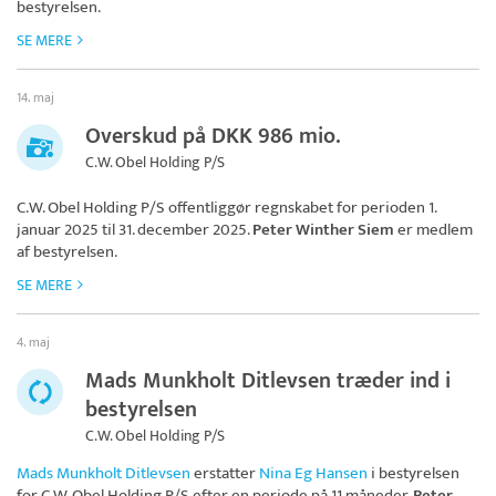
bestyrelsen.
SE MERE
14. maj
Overskud på DKK 986 mio.
C.W. Obel Holding P/S
C.W. Obel Holding P/S
offentliggør regnskabet for perioden 1.
januar 2025 til 31. december 2025.
Peter Winther Siem
er medlem
af bestyrelsen.
SE MERE
4. maj
Mads Munkholt Ditlevsen træder ind i
bestyrelsen
C.W. Obel Holding P/S
Mads Munkholt Ditlevsen
erstatter
Nina Eg Hansen
i bestyrelsen
for
C.W. Obel Holding P/S
efter en periode på 11 måneder.
Peter