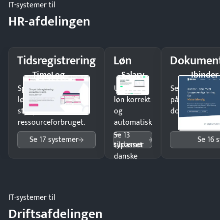
IT-systemer til
HR-afdelingen
Tidsregistrering
Løn
Dokument
TimeLog
Salary
Ibinder
Spar tid på
Udbetal
Send kontrakter
lønberegning og få
løn korrekt
på minutter o
styr på
og
dokumenter.
ressourceforbruget.
automatisk
—
Se 13
Se 17 systemer
Se 16 
systemer
tilpasset
danske
regler.
IT-systemer til
Driftsafdelingen