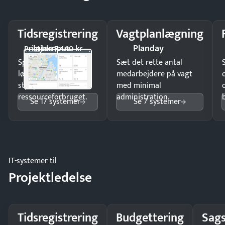
Tidsregistrering
Vagtplanlægning
Intempus
Planday
Pristjek: 7.440 kr
Spar tid på
Sæt det rette antal
lønberegning og få
medarbejdere på vagt
styr på
med minimal
ressourceforbruget.
administration.
Se 17 systemer
Se 7 systemer
IT-systemer til
Projektledelse
Tidsregistrering
Budgettering
Sags