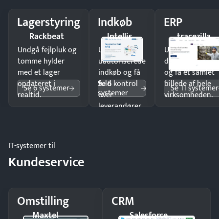
Lagerstyring
Indkøb
ERP
Rackbeat
Intellis
tracezilla
Undgå fejlpluk og
Undgå
Undgå
tomme hylder
uautoriserede
dobbeltindtastn
med et lager
indkøb og få
og få ét samlet
Se 6
opdateret i
fuld kontrol
billede af hele
Se 6 systemer
Se 11 systemer
systemer
realtid.
over
virksomheden.
leverandører
og forbrug.
IT-systemer til
Kundeservice
Omstilling
CRM
Maxtel
Salesforce