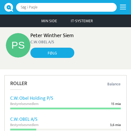
Søg i Paqle
MIN SIDE
IT-SYSTEMER
Peter Winther Siem
C.W. OBEL A/S
FØLG
ROLLER
Balance
C.W. Obel Holding P/S
Bestyrelsesmedlem
15 mia
C.W. OBEL A/S
Bestyrelsesmedlem
3,6 mia