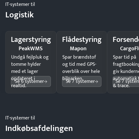
IT-systemer til
Logistik
Lagerstyring
Flådestyring
Forsend
PeakWMS
Mapon
CargoFl
Undgå fejlpluk og
Spar brændstof
Spar tid på
tomme hylder
og tid med GPS-
fragtbookin
med et lager
overblik over hele
giv kundern
opdateret i
bilparken.
automatisk 
Se 6 systemer
Se 7 systemer
Se 7 syste
realtid.
& trace.
IT-systemer til
Indkøbsafdelingen