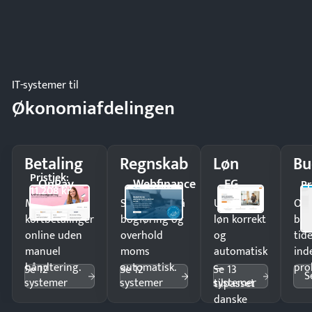
IT-systemer til
Økonomiafdelingen
Betaling
Regnskab
Løn
Bu
Pristjek:
OnPay
Webfinance
EG
Pr
11.208 kr
Modtag
Spar timer på
Udbetal
Op
kortbetalinger
bogføring og
løn korrekt
bud
online uden
overhold
og
tide
manuel
moms
automatisk
ind
håndtering.
automatisk.
—
pro
Se 12
Se 12
Se 13
S
systemer
systemer
systemer
tilpasset
danske