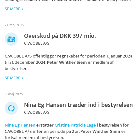
SE MERE
21. maj 2025
Overskud på DKK 397 mio.
C.W. OBEL A/S
C.W. OBEL A/S
offentliggør regnskabet for perioden 1. januar 2024
til 31. december 2024.
Peter Winther Siem
er medlem af
bestyrelsen.
SE MERE
5. maj 2025
Nina Eg Hansen træder ind i bestyrelsen
C.W. OBEL A/S
Nina Eg Hansen
erstatter
Cristina Patricia Lage
i bestyrelsen for
C.W. OBEL A/S
efter en periode på 2 år.
Peter Winther Siem
er
fortsat medlem af bestyrelsen.