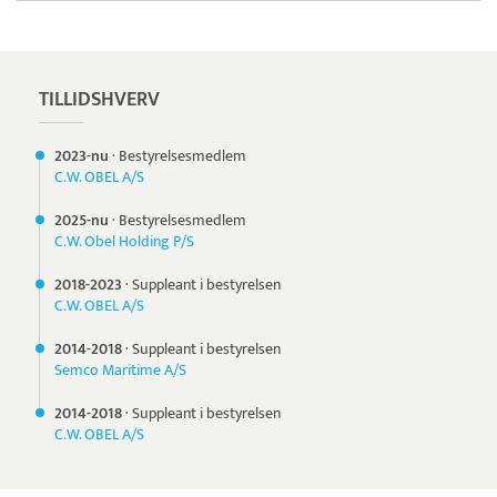
Pristjek:
11.208 kr
Se priseksempel
OnPay
Betaling
TILLIDSHVERV
2023-nu
·
Bestyrelsesmedlem
C.W. OBEL A/S
2025-nu
·
Bestyrelsesmedlem
C.W. Obel Holding P/S
2018-
2023
·
Suppleant i bestyrelsen
C.W. OBEL A/S
2014-
2018
·
Suppleant i bestyrelsen
Semco Maritime A/S
2014-
2018
·
Suppleant i bestyrelsen
C.W. OBEL A/S