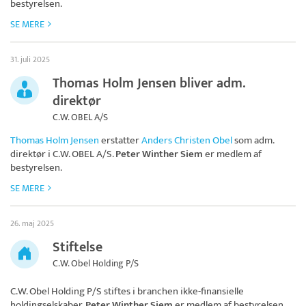
bestyrelsen.
SE MERE
31. juli 2025
Thomas Holm Jensen bliver adm.
direktør
C.W. OBEL A/S
Thomas Holm Jensen
erstatter
Anders Christen Obel
som adm.
direktør i
C.W. OBEL A/S
.
Peter Winther Siem
er medlem af
bestyrelsen.
SE MERE
26. maj 2025
Stiftelse
C.W. Obel Holding P/S
C.W. Obel Holding P/S
stiftes i branchen ikke-finansielle
holdingselskaber.
Peter Winther Siem
er medlem af bestyrelsen.