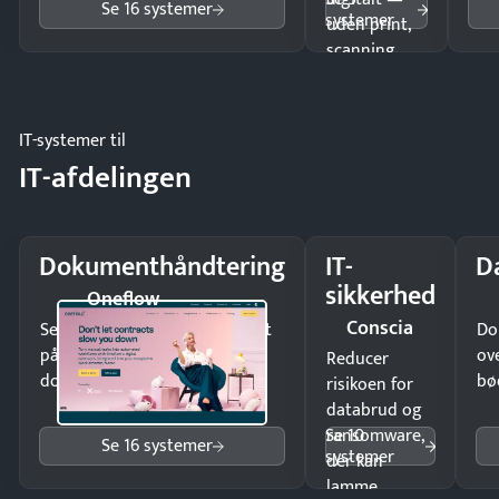
Se 16 systemer
systemer
uden print,
scanning
eller fysisk
møde.
IT-systemer til
IT-afdelingen
Dokumenthåndtering
IT-
D
sikkerhed
Oneflow
Conscia
Send kontrakter til underskrift
Do
på minutter og mist ingen
ov
Reducer
dokumenter.
bø
risikoen for
databrud og
Se 10
ransomware,
Se 16 systemer
systemer
der kan
lamme