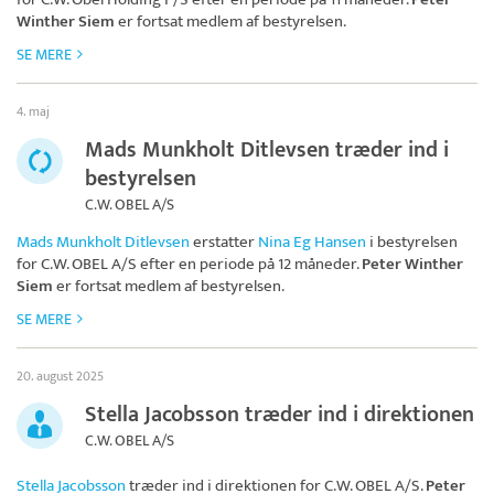
Winther Siem
er fortsat medlem af bestyrelsen.
SE MERE
4. maj
Mads Munkholt Ditlevsen træder ind i
bestyrelsen
C.W. OBEL A/S
Mads Munkholt Ditlevsen
erstatter
Nina Eg Hansen
i bestyrelsen
for
C.W. OBEL A/S
efter en periode på 12 måneder.
Peter Winther
Siem
er fortsat medlem af bestyrelsen.
SE MERE
20. august 2025
Stella Jacobsson træder ind i direktionen
C.W. OBEL A/S
Stella Jacobsson
træder ind i direktionen for
C.W. OBEL A/S
.
Peter