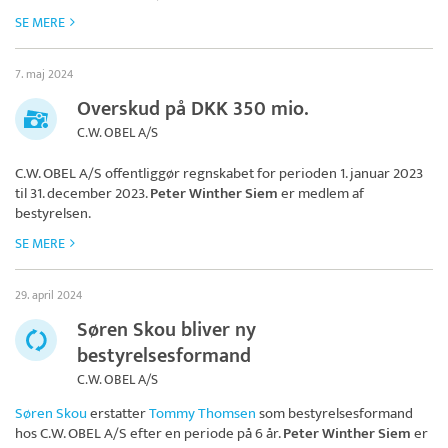
SE MERE
7. maj 2024
Overskud på DKK 350 mio.
C.W. OBEL A/S
C.W. OBEL A/S
offentliggør regnskabet for perioden 1. januar 2023
til 31. december 2023.
Peter Winther Siem
er medlem af
bestyrelsen.
SE MERE
29. april 2024
Søren Skou bliver ny
bestyrelsesformand
C.W. OBEL A/S
Søren Skou
erstatter
Tommy Thomsen
som bestyrelsesformand
hos
C.W. OBEL A/S
efter en periode på 6 år.
Peter Winther Siem
er