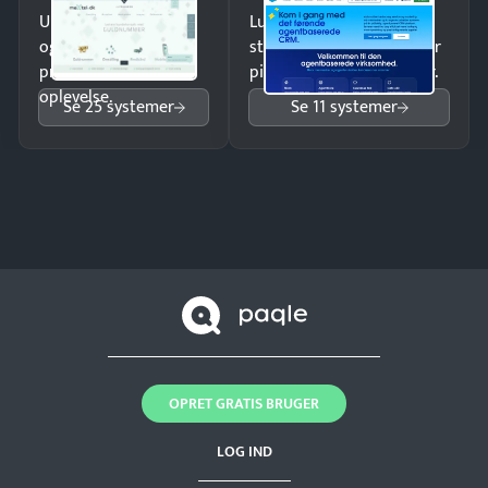
Undgå tabte opkald
Luk flere salg med et
og giv kunderne en
struktureret overblik over
professionel
pipeline og opfølgninger.
oplevelse.
Se 25 systemer
Se 11 systemer
OPRET GRATIS BRUGER
LOG IND