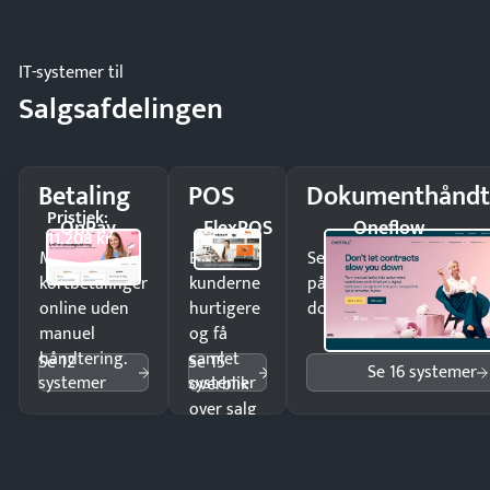
regler.
IT-systemer til
Salgsafdelingen
Betaling
POS
Dokumenthåndt
Pristjek:
OnPay
FlexPOS
Oneflow
11.208 kr
Modtag
Ekspedér
Send kontrakter til unde
kortbetalinger
kunderne
på minutter og mist ing
online uden
hurtigere
dokumenter.
manuel
og få
håndtering.
samlet
Se 12
Se 15
Se 16 systemer
systemer
systemer
overblik
over salg
og lager.