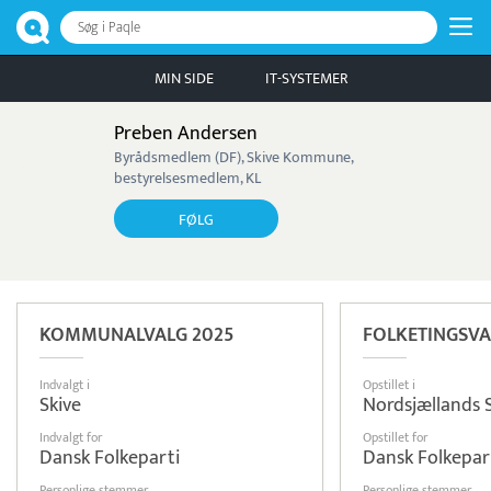
Søg i Paqle
MIN SIDE
IT-SYSTEMER
Preben Andersen
Byrådsmedlem (DF), Skive Kommune,
bestyrelsesmedlem, KL
FØLG
KOMMUNALVALG 2025
FOLKETINGSVA
Indvalgt i
Opstillet i
Skive
Nordsjællands 
Indvalgt for
Opstillet for
Dansk Folkeparti
Dansk Folkepar
Personlige stemmer
Personlige stemmer