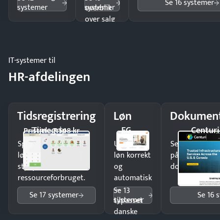
Se 16 systemer
systemer
systemer
overblik
over salg
og lager.
IT-systemer til
HR-afdelingen
Tidsregistrering
Løn
Dokument
Timegrip
EG
Centuri
Pristjek: 7.548 kr
Spar tid på
Udbetal
Send kontrakter
lønberegning og få
løn korrekt
på minutter o
styr på
og
dokumenter.
ressourceforbruget.
automatisk
—
Se 13
Se 17 systemer
Se 16 
systemer
tilpasset
danske