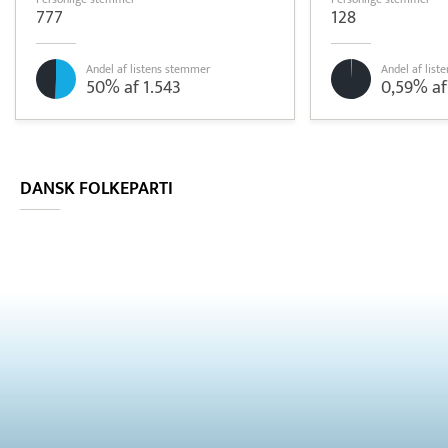
777
128
Andel af listens stemmer
Andel af lis
50% af 1.543
0,59% af
Læs mere om systemet
S5
Betaling
DANSK FOLKEPARTI