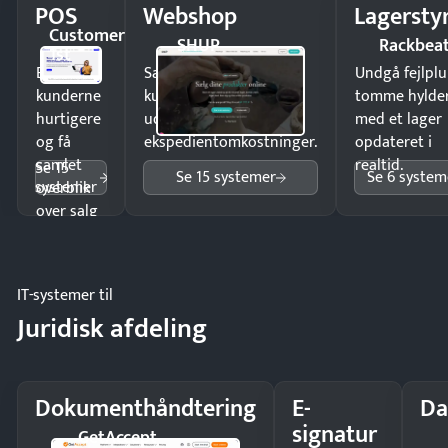
POS
Webshop
Lagersty
Customer
SHUP
Rackbea
1st
Ekspedér
Sælg produkter 24/7 til
Undgå fejlplu
kunderne
kunder i hele landet
tomme hylde
hurtigere
uden
med et lager
og få
ekspedientomkostninger.
opdateret i
samlet
realtid.
Se 15
Se 15 systemer
Se 6 system
systemer
overblik
over salg
og lager.
IT-systemer til
Juridisk afdeling
Dokumenthåndtering
E-
Da
signatur
GetAccept