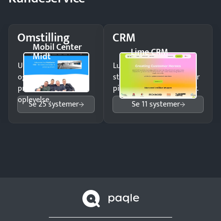
Omstilling
CRM
Mobil Center
Lime CRM
Midt
Undgå tabte opkald
Luk flere salg med et
og giv kunderne en
struktureret overblik over
professionel
pipeline og opfølgninger.
oplevelse.
Se 25 systemer
Se 11 systemer