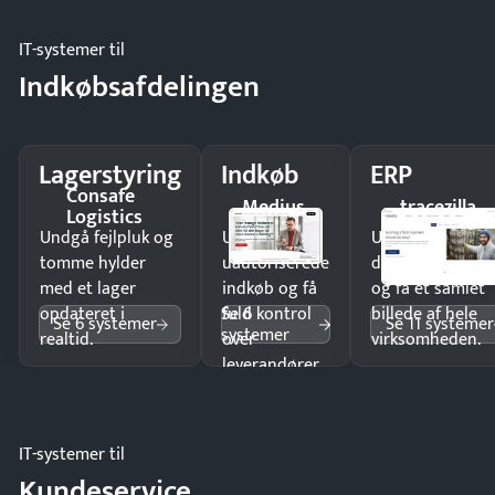
IT-systemer til
Indkøbsafdelingen
Lagerstyring
Indkøb
ERP
Consafe
Medius
tracezilla
Logistics
Undgå fejlpluk og
Undgå
Undgå
tomme hylder
uautoriserede
dobbeltindtastn
med et lager
indkøb og få
og få ét samlet
Se 6
opdateret i
fuld kontrol
billede af hele
Se 6 systemer
Se 11 systemer
systemer
realtid.
over
virksomheden.
leverandører
og forbrug.
IT-systemer til
Kundeservice