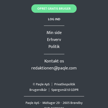
OPRET GRATIS BRUGER
LOG IND
Min side
Erhverv
Politik
Kontakt os
redaktionen@paqle.com
© Paqle ApS
Privatlivspolitik
Brugervilkår
Spørgsmål til GDPR
Paqle ApS
Midtager 29
2605 Brøndby