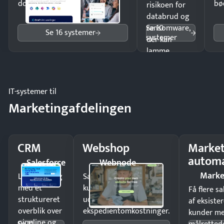
dokumenter.
bø
risikoen for
databrud og
Se 10
ransomware,
Se 16 systemer
systemer
der kan
lamme
driften.
IT-systemer til
Marketingafdelingen
CRM
Webshop
Market
automa
Salesforce
Webnode
Marke
Luk flere salg
Sælg produkter 24/7 til
med et
kunder i hele landet
Få flere s
struktureret
uden
af eksiste
overblik over
ekspedientomkostninger.
kunder m
pipeline og