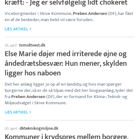
kræft: - Jeg er selvfølgelig lidt chokeret
Viceborgmester i Skive Kommune,
Preben Andersen
(DF), har fået
én af de beskeder, man helst vil være foruden.
LÆS ARTIKEL
tvmidtvest.dk
26. april
·
Else Marie døjer med irriterede øjne og
åndedrætsbesvær: Hun mener, skylden
ligger hos naboen
Det her anlæg ligger jo op af en landsby, og hvis man spørger
borgerne der, så er de så tilpas med det her biogasanlæg, lyder det
fra
Preben Andersen
(DF), der er formand for Klima-, Teknik- og
Miljøudvalget i Skive Kommune.
LÆS ARTIKEL
dkteknikogmiljoe.dk
20. april
·
Kommuner i krydspres mellem borgere,