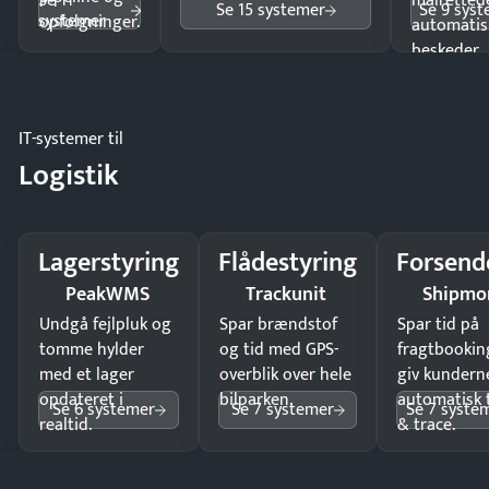
Se 11
målrettede
Se 15 systemer
Se 9 sys
systemer
opfølgninger.
automatis
beskeder.
IT-systemer til
Logistik
Lagerstyring
Flådestyring
Forsend
PeakWMS
Trackunit
Shipmo
Undgå fejlpluk og
Spar brændstof
Spar tid på
tomme hylder
og tid med GPS-
fragtbookin
med et lager
overblik over hele
giv kundern
opdateret i
bilparken.
automatisk 
Se 6 systemer
Se 7 systemer
Se 7 syste
realtid.
& trace.