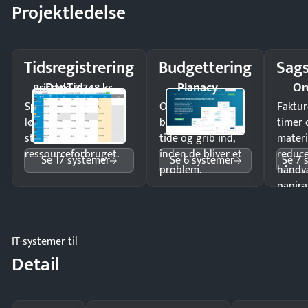
Projektledelse
Tidsregistrering
Budgettering
Sags
DanTid
Planacy
Or
Pristjek: 5.748 kr
Spar tid på
Opdag
Faktur
lønberegning og få
budgetafvigelser i
timer 
styr på
tide og grib ind,
materi
ressourceforbruget.
inden de bliver et
reduc
Se 17 systemer
Se 6 systemer
Se 7 
problem.
håndv
papira
IT-systemer til
Detail