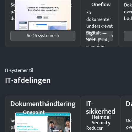
Oneflow
Send kontrakter til underskrift
Dok
på minutter og mist ingen
ove
Få
dokumenter.
bød
dokumenter
underskrevet
Se 5
digitalt —
Se 16 systemer
systemer
uden print,
scanning
eller fysisk
møde.
IT-systemer til
IT-afdelingen
Dokumenthåndtering
IT-
D
sikkerhed
Onepoint
Heimdal
Send kontrakter til underskrift
Do
Security
på minutter og mist ingen
ov
Reducer