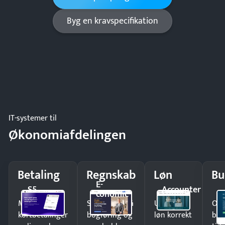
Byg en kravspecifikation
IT-systemer til
Økonomiafdelingen
Betaling
Regnskab
Løn
Bu
E-
S5
Accounter
conomic
Modtag
Spar timer på
Udbetal
Op
kortbetalinger
bogføring og
løn korrekt
bud