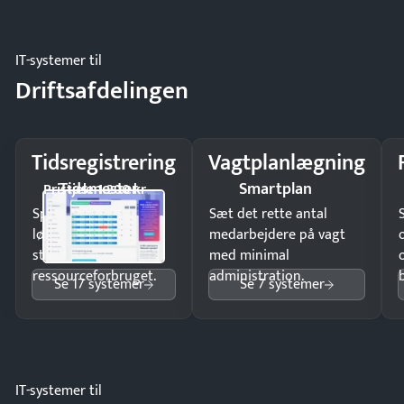
regler.
IT-systemer til
Driftsafdelingen
Tidsregistrering
Vagtplanlægning
Tidsmester
Smartplan
Pristjek: 1.200 kr
Spar tid på
Sæt det rette antal
lønberegning og få
medarbejdere på vagt
styr på
med minimal
ressourceforbruget.
administration.
Se 17 systemer
Se 7 systemer
IT-systemer til