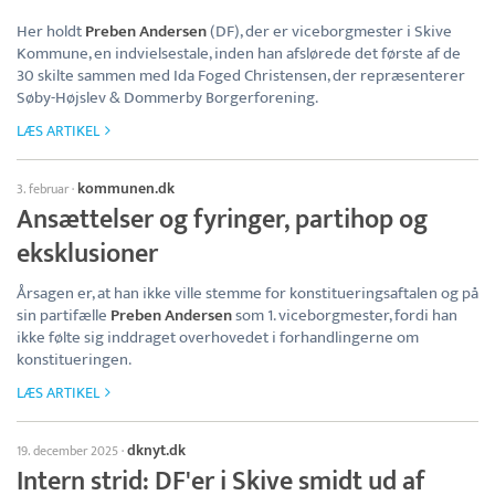
Her holdt
Preben Andersen
(DF), der er viceborgmester i Skive
Kommune, en indvielsestale, inden han afslørede det første af de
30 skilte sammen med Ida Foged Christensen, der repræsenterer
Søby-Højslev & Dommerby Borgerforening.
LÆS ARTIKEL
kommunen.dk
3. februar
·
Ansættelser og fyringer, partihop og
eksklusioner
Årsagen er, at han ikke ville stemme for konstitueringsaftalen og på
sin partifælle
Preben Andersen
som 1. viceborgmester, fordi han
ikke følte sig inddraget overhovedet i forhandlingerne om
konstitueringen.
LÆS ARTIKEL
dknyt.dk
19. december 2025
·
Intern strid: DF'er i Skive smidt ud af