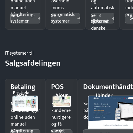
online uden
overhold
og
tide
manuel
moms
automatisk
ind
håndtering.
automatisk.
—
pro
Se 12
Se 12
Se 13
S
systemer
systemer
systemer
tilpasset
danske
regler.
IT-systemer til
Salgsafdelingen
Betaling
POS
Dokumenthåndt
Pristjek:
ePay
Ajour
Ibinder
10.008 kr
Modtag
Ekspedér
Send kontrakter til unde
kortbetalinger
kunderne
på minutter og mist ing
online uden
hurtigere
dokumenter.
manuel
og få
håndtering.
samlet
Se 12
Se 15