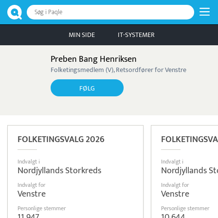
Søg i Paqle
MIN SIDE
IT-SYSTEMER
Preben Bang Henriksen
Folketingsmedlem (V), Retsordfører for Venstre
FØLG
FOLKETINGSVALG 2026
FOLKETINGSVA
Indvalgt i
Indvalgt i
Nordjyllands Storkreds
Nordjyllands S
Indvalgt for
Indvalgt for
Venstre
Venstre
Personlige stemmer
Personlige stemmer
11.947
10.644