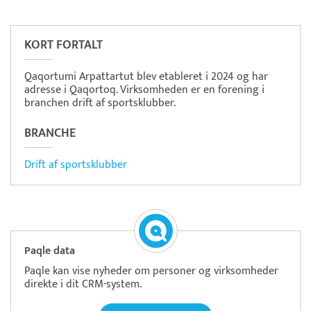
Pristjek:
11.208 kr
Se priseksempel
OnPay
Betaling
KORT FORTALT
Qaqortumi Arpattartut blev etableret i 2024 og har
adresse i Qaqortoq. Virksomheden er en forening i
branchen drift af sportsklubber.
BRANCHE
Drift af sportsklubber
Paqle data
Paqle kan vise nyheder om personer og virksomheder
direkte i dit CRM-system.