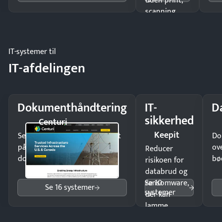
uden print,
scanning
eller fysisk
møde.
IT-systemer til
IT-afdelingen
Dokumenthåndtering
IT-
D
sikkerhed
Centuri
Keepit
Send kontrakter til underskrift
Do
på minutter og mist ingen
ov
Reducer
dokumenter.
bø
risikoen for
databrud og
Se 10
ransomware,
Se 16 systemer
systemer
der kan
lamme
driften.