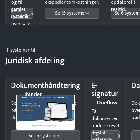
og få
ekspedientomkostninger.
opdateret i
samlet
realtid.
Se 15
Se 15 systemer
Se 6 system
systemer
overblik
over salg
og lager.
IT-systemer til
Juridisk afdeling
Dokumenthåndtering
E-
Da
signatur
Ibinder
Oneflow
Send kontrakter til underskrift
Dok
på minutter og mist ingen
ove
Få
dokumenter.
bød
dokumenter
underskrevet
Se 5
digitalt —
Se 16 systemer
systemer