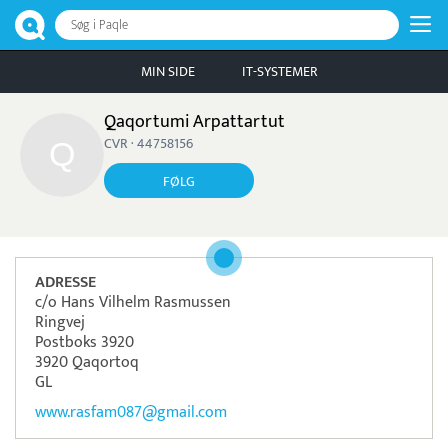
Søg i Paqle
MIN SIDE
IT-SYSTEMER
Qaqortumi Arpattartut
CVR · 44758156
FØLG
ADRESSE
c/o Hans Vilhelm Rasmussen
Ringvej
Postboks 3920
3920 Qaqortoq
GL
www.rasfam087@gmail.com