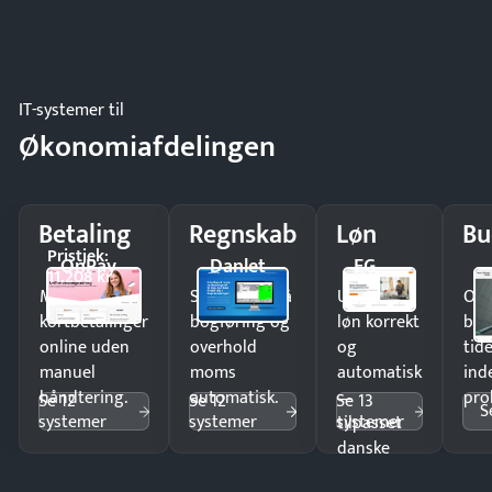
IT-systemer til
Økonomiafdelingen
Betaling
Regnskab
Løn
Bu
Pristjek:
OnPay
Danlet
EG
11.208 kr
Modtag
Spar timer på
Udbetal
Op
kortbetalinger
bogføring og
løn korrekt
bud
online uden
overhold
og
tide
manuel
moms
automatisk
ind
håndtering.
automatisk.
—
pro
Se 12
Se 12
Se 13
S
systemer
systemer
systemer
tilpasset
danske
regler.