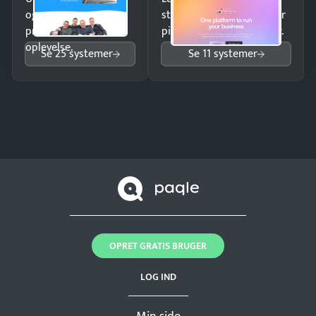
og giv kunderne en
struktureret overblik over
professionel
pipeline og opfølgninger.
oplevelse.
Se 25 systemer
Se 11 systemer
OPRET GRATIS BRUGER
LOG IND