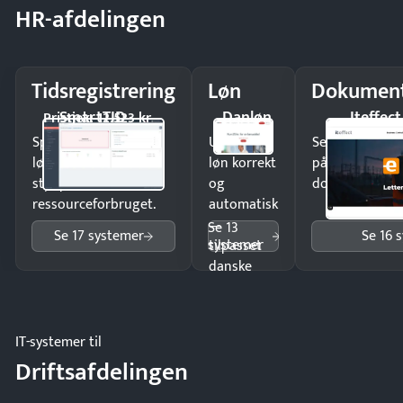
HR-afdelingen
Tidsregistrering
Løn
Dokument
SmartTID
Danløn
Iteffect
Pristjek: 12.523 kr
Spar tid på
Udbetal
Send kontrakter
lønberegning og få
løn korrekt
på minutter o
styr på
og
dokumenter.
ressourceforbruget.
automatisk
—
Se 13
Se 17 systemer
Se 16 
systemer
tilpasset
danske
regler.
IT-systemer til
Driftsafdelingen