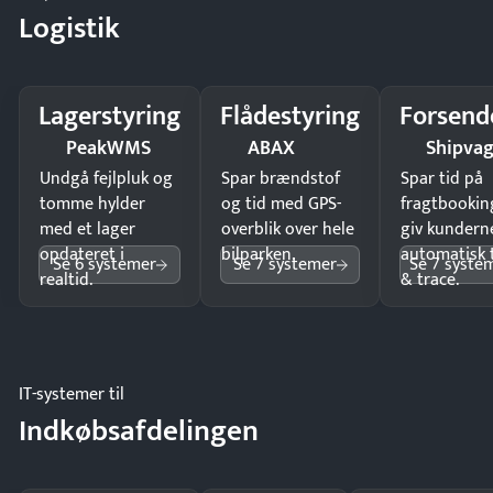
Logistik
Lagerstyring
Flådestyring
Forsend
PeakWMS
ABAX
Shipva
Undgå fejlpluk og
Spar brændstof
Spar tid på
tomme hylder
og tid med GPS-
fragtbookin
med et lager
overblik over hele
giv kundern
opdateret i
bilparken.
automatisk 
Se 6 systemer
Se 7 systemer
Se 7 syste
realtid.
& trace.
IT-systemer til
Indkøbsafdelingen