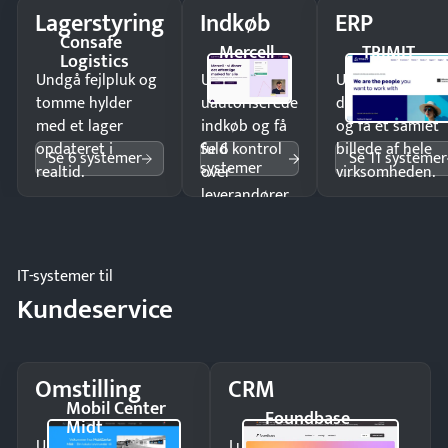
Lagerstyring
Indkøb
ERP
Consafe
Mercell
TRIMIT
Logistics
Undgå fejlpluk og
Undgå
Undgå
tomme hylder
uautoriserede
dobbeltindtastn
med et lager
indkøb og få
og få ét samlet
Se 6
opdateret i
fuld kontrol
billede af hele
Se 6 systemer
Se 11 systemer
systemer
realtid.
over
virksomheden.
leverandører
og forbrug.
IT-systemer til
Kundeservice
Omstilling
CRM
Mobil Center
Foundbase
Midt
Undgå tabte opkald
Luk flere salg med et