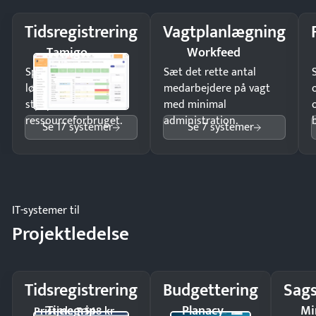
Tidsregistrering
Vagtplanlægning
Tamigo
Workfeed
Spar tid på
Sæt det rette antal
lønberegning og få
medarbejdere på vagt
styr på
med minimal
ressourceforbruget.
administration.
Se 17 systemer
Se 7 systemer
IT-systemer til
Projektledelse
Tidsregistrering
Budgettering
Sags
Timegrip
Planacy
Mi
Pristjek: 7.548 kr