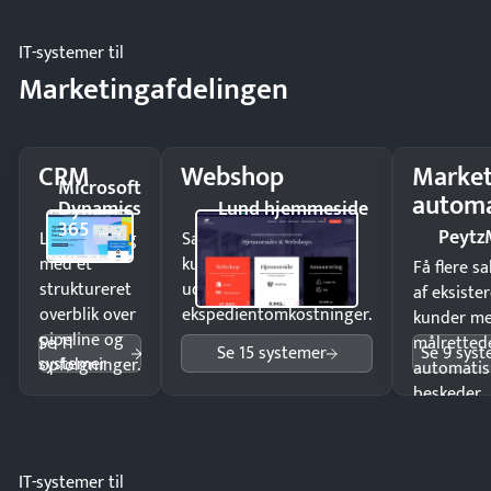
IT-systemer til
Marketingafdelingen
CRM
Webshop
Market
Microsoft
automa
Dynamics
Lund hjemmeside
365
Peytz
Luk flere salg
Sælg produkter 24/7 til
med et
kunder i hele landet
Få flere s
struktureret
uden
af eksiste
overblik over
ekspedientomkostninger.
kunder m
pipeline og
Se 11
målrettede
Se 15 systemer
Se 9 sys
systemer
opfølgninger.
automatis
beskeder.
IT-systemer til