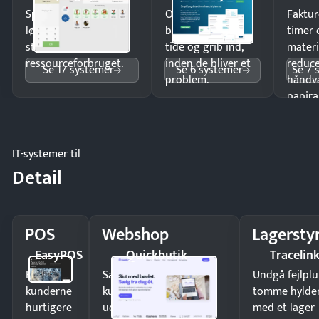
Spar tid på
Opdag
Faktur
lønberegning og få
budgetafvigelser i
timer 
styr på
tide og grib ind,
materi
ressourceforbruget.
inden de bliver et
reduc
Se 17 systemer
Se 6 systemer
Se 7 
problem.
håndv
papira
IT-systemer til
Detail
POS
Webshop
Lagersty
EasyPOS
Quickbutik
Tracelin
Ekspedér
Sælg produkter 24/7 til
Undgå fejlplu
kunderne
kunder i hele landet
tomme hylde
hurtigere
uden
med et lager