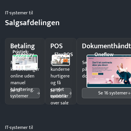
IT-systemer til
Salgsafdelingen
Betaling
POS
Dokumenthåndt
Pristjek:
Freepay
FlexPOS
Oneflow
11.556 kr
Modtag
Ekspedér
Send kontrakter til unde
kortbetalinger
kunderne
på minutter og mist ing
online uden
hurtigere
dokumenter.
manuel
og få
håndtering.
samlet
Se 12
Se 15
Se 16 systemer
systemer
systemer
overblik
over salg
og lager.
IT-systemer til