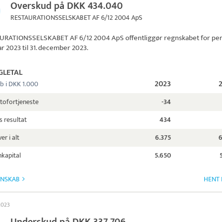
Overskud på DKK 434.040
RESTAURATIONSSELSKABET AF 6/12 2004 ApS
URATIONSSELSKABET AF 6/12 2004 ApS
offentliggør regnskabet for pe
uar 2023 til 31. december 2023.
GLETAL
2023
b i DKK 1.000
tofortjeneste
-34
s resultat
434
er i alt
6.375
6
kapital
5.650
GNSKAB
HENT 
 2023