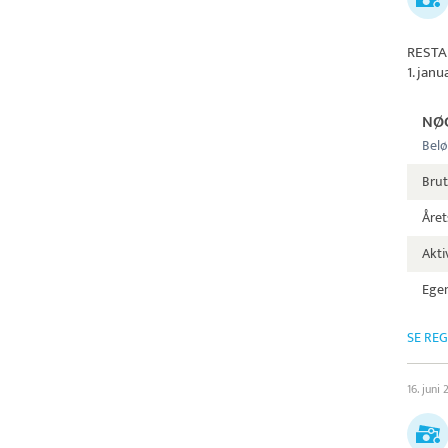
RESTA
1. janu
NØ
Belø
Brut
Året
Aktiv
Egen
SE RE
16. juni 