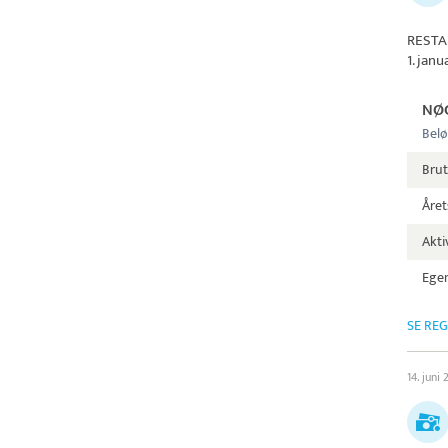
RESTA
1. jan
NØ
Belø
Brut
Året
Aktiv
Egen
SE RE
14. juni