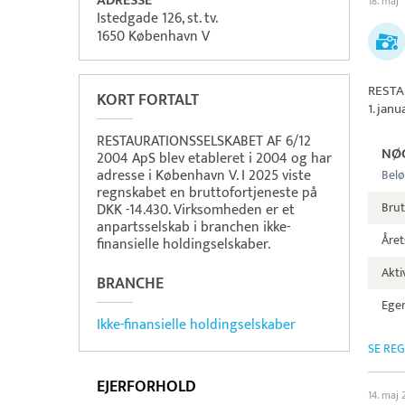
ADRESSE
18. maj
Istedgade 126, st. tv.
1650 København V
RESTA
KORT FORTALT
1. jan
RESTAURATIONSSELSKABET AF 6/12
NØ
2004 ApS blev etableret i 2004 og har
adresse i København V. I 2025 viste
Belø
regnskabet en bruttofortjeneste på
Brut
DKK -14.430. Virksomheden er et
anpartsselskab i branchen ikke-
Året
finansielle holdingselskaber.
Aktiv
BRANCHE
Egen
Ikke-finansielle holdingselskaber
SE RE
EJERFORHOLD
14. maj