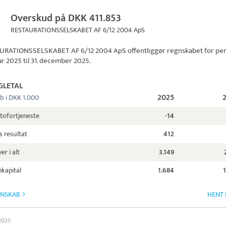
Overskud på DKK 411.853
RESTAURATIONSSELSKABET AF 6/12 2004 ApS
URATIONSSELSKABET AF 6/12 2004 ApS
offentliggør regnskabet for pe
uar 2025 til 31. december 2025.
GLETAL
2025
b i DKK 1.000
tofortjeneste
-14
s resultat
412
er i alt
3.149
kapital
1.684
GNSKAB
HENT 
 2025