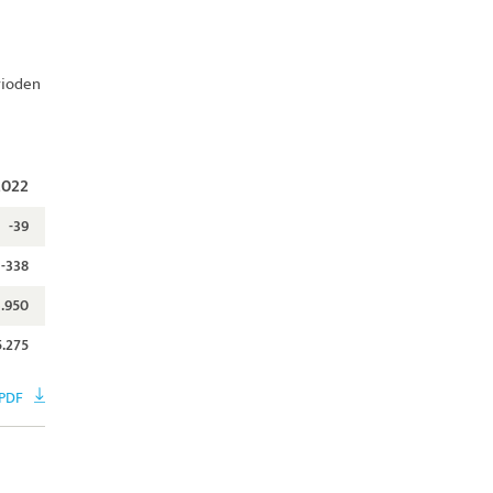
rioden
2022
-39
-338
.950
5.275
PDF