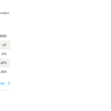
rioden
2020
-27
215
.075
5.033
PDF