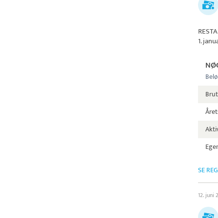
RESTA
1. jan
NØ
Belø
Brut
Året
Aktiv
Egen
SE RE
12. juni