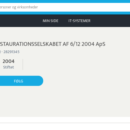
personer og virksomheder
MIN SIDE
IT-SYSTEMER
STAURATIONSSELSKABET AF 6/12 2004 ApS
 · 28291345
2004
Stiftet
FØLG