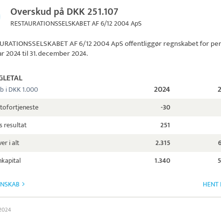
Overskud på DKK 251.107
RESTAURATIONSSELSKABET AF 6/12 2004 ApS
URATIONSSELSKABET AF 6/12 2004 ApS
offentliggør regnskabet for pe
uar 2024 til 31. december 2024.
GLETAL
2024
b i DKK 1.000
tofortjeneste
-30
s resultat
251
er i alt
2.315
kapital
1.340
5
GNSKAB
HENT 
 2024