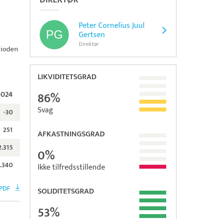
DIREKTØR
Peter Cornelius Juul
Gertsen
Direktør
rioden
LIKVIDITETSGRAD
2024
86%
Svag
-30
251
AFKASTNINGSGRAD
2.315
0%
1.340
Ikke tilfredsstillende
PDF
SOLIDITETSGRAD
53%