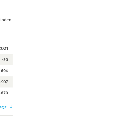
rioden
2021
-30
694
.907
.670
PDF