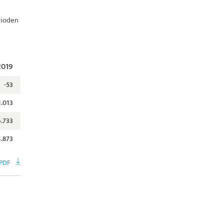
rioden
2019
-53
1.013
6.733
4.873
PDF