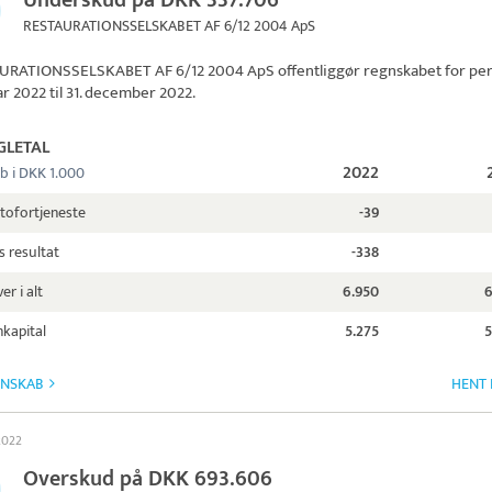
Underskud på DKK 337.706
RESTAURATIONSSELSKABET AF 6/12 2004 ApS
URATIONSSELSKABET AF 6/12 2004 ApS
offentliggør regnskabet for pe
uar 2022 til 31. december 2022.
GLETAL
2022
b i DKK 1.000
tofortjeneste
-39
s resultat
-338
er i alt
6.950
6
kapital
5.275
5
GNSKAB
HENT 
 2022
Overskud på DKK 693.606