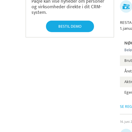
Paqle kan vise nyheder om personer
og virksomheder direkte i dit CRM-
system.
RESTA
BESTIL DEMO
1. jan
NØ
Belø
Brut
Året
Aktiv
Egen
SE RE
14. juni