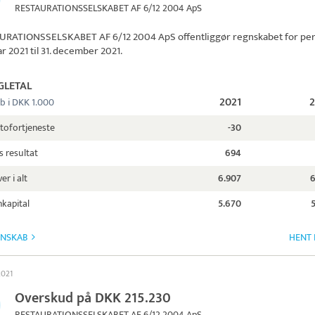
RESTAURATIONSSELSKABET AF 6/12 2004 ApS
URATIONSSELSKABET AF 6/12 2004 ApS
offentliggør regnskabet for pe
ar 2021 til 31. december 2021.
GLETAL
2021
b i DKK 1.000
tofortjeneste
-30
s resultat
694
er i alt
6.907
6
kapital
5.670
GNSKAB
HENT 
2021
Overskud på DKK 215.230
RESTAURATIONSSELSKABET AF 6/12 2004 ApS