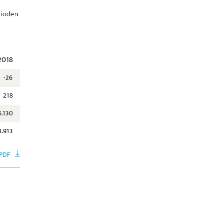
rioden
2018
-26
218
5.130
3.913
PDF