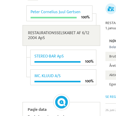
Peter Cornelius Juul Gertsen
100%
RESTA
1. jan
RESTAURATIONSSELSKABET AF 6/12
2004 ApS
NØ
Belø
STEREO-BAR ApS
Brut
100%
Året
Aktiv
MC. KLUUD A/S
100%
Egen
SE RE
Paqle data
26. juni