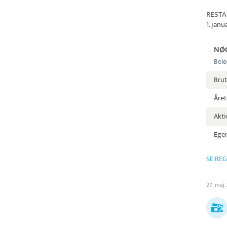
RESTA
1. jan
NØ
Belø
Brut
Året
Aktiv
Egen
SE RE
27. maj