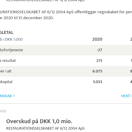
URATIONSSELSKABET AF 6/12 2004 ApS
offentliggør regnskabet for pe
uar 2020 til 31. december 2020.
GLETAL
2020
b i DKK 1.000
tofortjeneste
-27
s resultat
215
er i alt
6.075
kapital
5.033
GNSKAB
HENT 
 2020
Overskud på DKK 1,0 mio.
RESTAURATIONSSELSKABET AF 6/12 2004 ApS