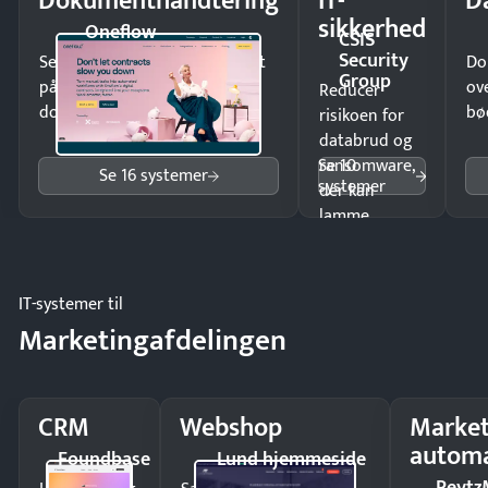
Dokumenthåndtering
IT-
D
sikkerhed
Oneflow
CSIS
Security
Send kontrakter til underskrift
Do
Group
på minutter og mist ingen
ov
Reducer
dokumenter.
bø
risikoen for
databrud og
Se 10
ransomware,
Se 16 systemer
systemer
der kan
lamme
driften.
IT-systemer til
Marketingafdelingen
CRM
Webshop
Market
automa
Foundbase
Lund hjemmeside
Peytz