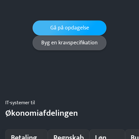
Gå på opdagelse
Byg en kravspecifikation
IT-systemer til
Økonomiafdelingen
Betaling
Regnskab
Løn
Bu