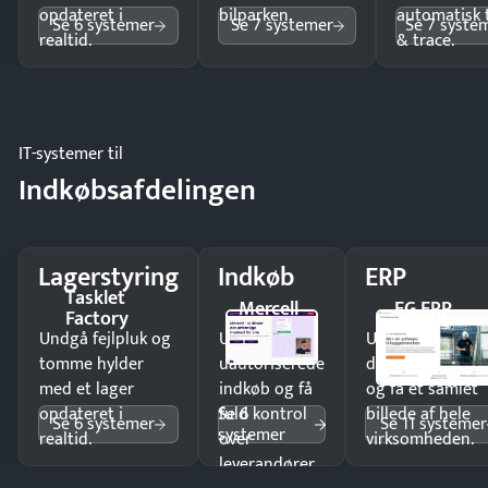
opdateret i
bilparken.
automatisk 
Se 6 systemer
Se 7 systemer
Se 7 syste
realtid.
& trace.
IT-systemer til
Indkøbsafdelingen
Lagerstyring
Indkøb
ERP
Tasklet
Mercell
EG ERP
Factory
Undgå fejlpluk og
Undgå
Undgå
tomme hylder
uautoriserede
dobbeltindtastn
med et lager
indkøb og få
og få ét samlet
Se 6
opdateret i
fuld kontrol
billede af hele
Se 6 systemer
Se 11 systemer
systemer
realtid.
over
virksomheden.
leverandører