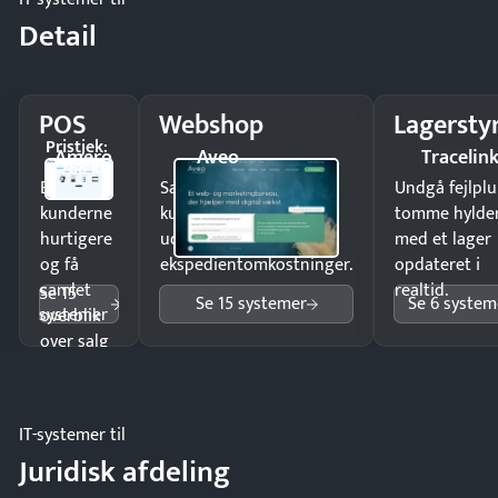
Detail
POS
Webshop
Lagersty
Pristjek:
Amero
Aveo
Tracelin
4.788 kr
Ekspedér
Sælg produkter 24/7 til
Undgå fejlplu
kunderne
kunder i hele landet
tomme hylde
hurtigere
uden
med et lager
og få
ekspedientomkostninger.
opdateret i
samlet
realtid.
Se 15
Se 15 systemer
Se 6 system
systemer
overblik
over salg
og lager.
IT-systemer til
Juridisk afdeling