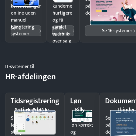
kortbetalinger
kunderne
på minutter og mist ing
online uden
hurtigere
dokumenter.
manuel
og få
håndtering.
samlet
Se 12
Se 15
Se 16 systemer
systemer
systemer
overblik
over salg
og lager.
IT-systemer til
HR-afdelingen
Tidsregistrering
Løn
Dokument
Timegrip
Billy
Ibinder
Pristjek: 7.548 kr
Spar tid på
Udbetal
Send kontrakter
lønberegning og få
løn korrekt
på minutter o
styr på
og
dokumenter.