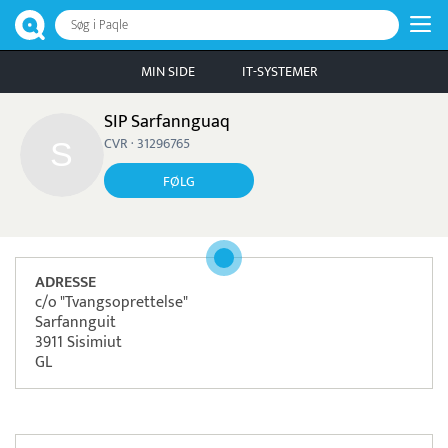
Søg i Paqle
MIN SIDE
IT-SYSTEMER
SIP Sarfannguaq
CVR · 31296765
FØLG
ADRESSE
c/o "Tvangsoprettelse"
Sarfannguit
3911 Sisimiut
GL
Pristjek:
7.548 kr
Se priseksempel
Timegrip
Tidsregistrering