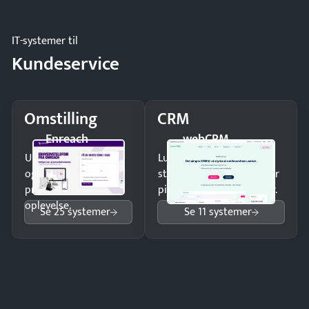
og forbrug.
IT-systemer til
Kundeservice
Omstilling
CRM
Enreach
webCRM
Undgå tabte opkald
Luk flere salg med et
og giv kunderne en
struktureret overblik over
professionel
pipeline og opfølgninger.
oplevelse.
Se 25 systemer
Se 11 systemer