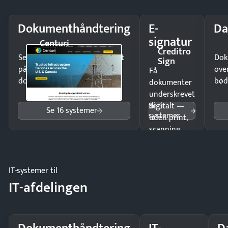
Dokumenthåndtering
E-
Da
signatur
Centuri
Creditro
Send kontrakter til underskrift
Dok
Sign
på minutter og mist ingen
ove
Få
dokumenter.
bød
dokumenter
underskrevet
Se 5
digitalt —
Se 16 systemer
systemer
uden print,
scanning
eller fysisk
møde.
IT-systemer til
IT-afdelingen