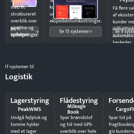
Luk flere salg
Sælg produkter 24/7 til
med et
kunder i hele landet
Få flere s
struktureret
uden
af eksiste
overblik over
ekspedientomkostninger.
kunder m
pipeline og
Se 11
målrettede
Se 15 systemer
Se 9 sys
systemer
opfølgninger.
automatis
beskeder.
IT-systemer til
Logistik
Lagerstyring
Flådestyring
Forsend
Mileage
PeakWMS
CargoFl
Book
Undgå fejlpluk og
Spar brændstof
Spar tid på
tomme hylder
og tid med GPS-
fragtbookin
med et lager
overblik over hele
giv kundern