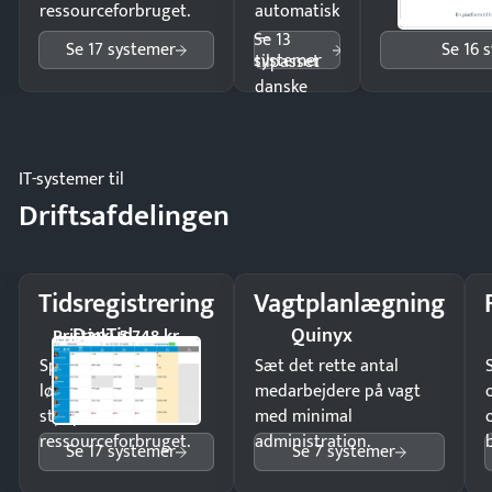
ressourceforbruget.
automatisk
—
Se 13
Se 17 systemer
Se 16 
systemer
tilpasset
danske
regler.
IT-systemer til
Driftsafdelingen
Tidsregistrering
Vagtplanlægning
DanTid
Quinyx
Pristjek: 5.748 kr
Spar tid på
Sæt det rette antal
lønberegning og få
medarbejdere på vagt
styr på
med minimal
ressourceforbruget.
administration.
Se 17 systemer
Se 7 systemer