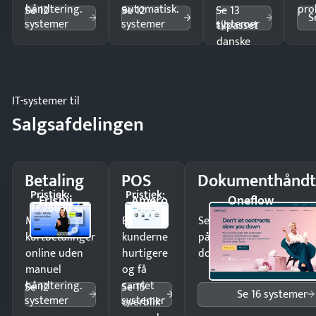
håndtering.
automatisk.
—
pro
Se 12
Se 12
Se 13
S
systemer
systemer
systemer
tilpasset
danske
regler.
IT-systemer til
Salgsafdelingen
Betaling
POS
Dokumenthåndt
Pristjek:
Pristjek:
Frisbii
Amero
Oneflow
17.268 kr
4.788 kr
Modtag
Ekspedér
Send kontrakter til unde
kortbetalinger
kunderne
på minutter og mist ing
online uden
hurtigere
dokumenter.
manuel
og få
håndtering.
samlet
Se 12
Se 15
Se 16 systemer
systemer
systemer
overblik