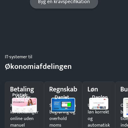
Byg en kravspecifikation
IT-systemer til
Økonomiafdelingen
Betaling
Regnskab
Løn
Bu
Pristjek:
OnPay
Danlet
Danløn
11.208 kr
Modtag
Spar timer på
Udbetal
Op
kortbetalinger
bogføring og
løn korrekt
bud
online uden
overhold
og
tide
manuel
moms
automatisk
ind