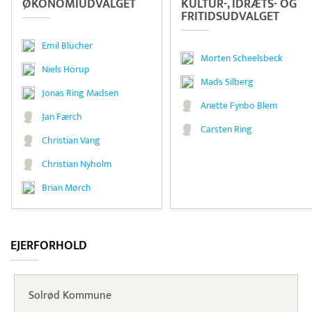
ØKONOMI­UDVALGET
KULTUR-, IDRÆTS- OG
FRITIDS­UDVALGET
Emil Blücher
Morten Scheelsbeck
Niels Hörup
Mads Silberg
Jonas Ring Madsen
Anette Fynbo Blem
Jan Færch
Carsten Ring
Christian Vang
Christian Nyholm
Brian Mørch
EJERFORHOLD
Solrød Kommune