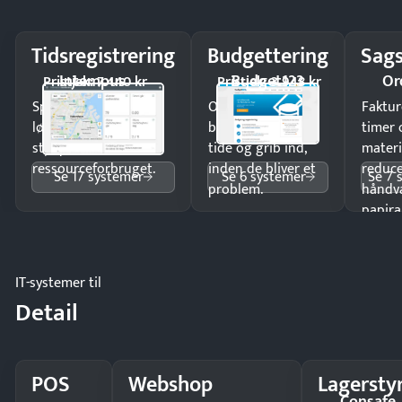
Tidsregistrering
Budgettering
Sags
Intempus
Budget123
Or
Pristjek: 7.440 kr
Pristjek: 3.948 kr
Spar tid på
Opdag
Faktur
lønberegning og få
budgetafvigelser i
timer 
styr på
tide og grib ind,
materi
ressourceforbruget.
inden de bliver et
reduc
Se 17 systemer
Se 6 systemer
Se 7 
problem.
håndv
papira
IT-systemer til
Detail
POS
Webshop
Lagersty
Consafe