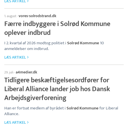
LÆS ARTIKEL
vores-solrodstrand.dk
1. august
·
Færre indbyggere i Solrød Kommune
oplever indbrud
I 2. kvartal af 2026 modtog politiet i
Solrød Kommune
10
anmeldelser om indbrud.
LÆS ARTIKEL
a4medier.dk
29. juli
·
Tidligere beskæftigelsesordfører for
Liberal Alliance lander job hos Dansk
Arbejdsgiverforening
Han er fortsat medlem af byrådet i
Solrød Kommune
for Liberal
Alliance.
LÆS ARTIKEL