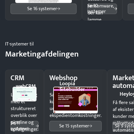
Se 10
ransomware,
Se 16 systemer
systemer
der kan
lamme
driften.
IT-systemer til
Marketingafdelingen
CRM
Webshop
Market
Loopia
automa
webCRM
Sitebuilder
Heylo
Luk flere salg
Sælg produkter 24/7 til
med et
kunder i hele landet
Få flere s
struktureret
uden
af eksiste
overblik over
ekspedientomkostninger.
kunder m
pipeline og
Se 11
målrettede
Se 15 systemer
Se 9 sys
systemer
opfølgninger.
automatis