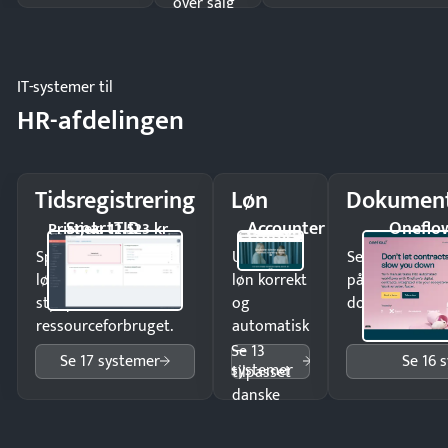
over salg
og lager.
IT-systemer til
HR-afdelingen
Tidsregistrering
Løn
Dokument
SmartTID
Accounter
Oneflo
Pristjek: 12.523 kr
Spar tid på
Udbetal
Send kontrakter
lønberegning og få
løn korrekt
på minutter o
styr på
og
dokumenter.
ressourceforbruget.
automatisk
—
Se 13
Se 17 systemer
Se 16 
systemer
tilpasset
danske
regler.