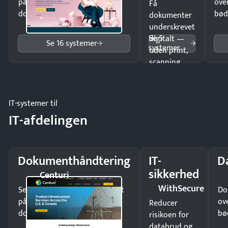
på minutter og mist ingen
ove
Få
dokumenter.
bød
dokumenter
underskrevet
Se 5
digitalt —
Se 16 systemer
systemer
uden print,
scanning
eller fysisk
møde.
IT-systemer til
IT-afdelingen
Dokumenthåndtering
IT-
D
sikkerhed
Centuri
WithSecure
Send kontrakter til underskrift
Do
på minutter og mist ingen
ov
Reducer
dokumenter.
bø
risikoen for
databrud og