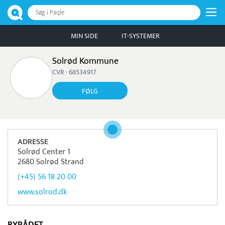
Søg i Paqle
MIN SIDE
IT-SYSTEMER
Solrød Kommune
CVR · 68534917
FØLG
ADRESSE
Solrød Center 1
2680 Solrød Strand
(+45) 56 18 20 00
www.solrod.dk