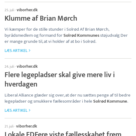
viborher.dk
25. juli
·
Klumme af Brian Mørch
Vi kæmper for de stille stunder i Solrød Af Brian Mørch,
byrådsmedlem og formand for
Solrød Kommunes
støjudvalg Der
er mange grunde til, at vi holder af at bo i Solrød.
LÆS ARTIKEL
viborher.dk
24. juli
·
Flere legepladser skal give mere liv i
hverdagen
Liberal Alliance glæder sig over, at der nu sættes penge af til bedre
legepladser og smukkere fællesområder i hele
Solrød Kommune
.
LÆS ARTIKEL
viborher.dk
21. juli
·
Lokale FDFere viste fællesskabet frem