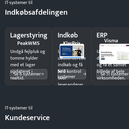
IT-systemer til
Indkøbsafdelingen
Lagerstyring
Indkøb
ERP
Visma
PeakWMS
KlarPris
Business
Undgå fejlpluk og
Undgå
Undgå
tomme hylder
uautoriserede
dobbeltindtastn
med et lager
indkøb og få
og få ét samlet
Se 6
opdateret i
fuld kontrol
billede af hele
Se 6 systemer
Se 11 systemer
systemer
realtid.
over
virksomheden.
leverandører
og forbrug.
IT-systemer til
Kundeservice