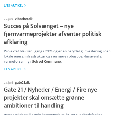
LÆS ARTIKEL
viborher.dk
25. juni
·
Succes på Solvænget – nye
fjernvarmeprojekter afventer politisk
afklaring
Projektet blev sat i gang i 2024 og er en betydelig investering i den
lokale energiinfrastruktur og i en mere robust og klimavenlig
varmeforsyning i
Solrød Kommune
.
LÆS ARTIKEL
gate21.dk
25. juni
·
Gate 21 / Nyheder / Energi / Fire nye
projekter skal omsætte grønne
ambitioner til handling
Partnerskabet vil samle kommunale miljø- og sundhedsfaglige