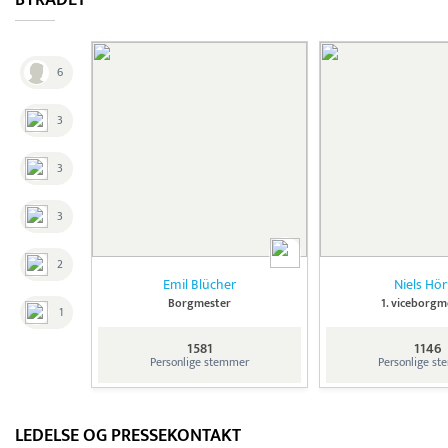
BYRÅDET
6
3
3
3
2
Emil Blücher
Niels Hö
Borgmester
1. viceborgm
1
1581
1146
Personlige stemmer
Personlige s
LEDELSE OG PRESSEKONTAKT