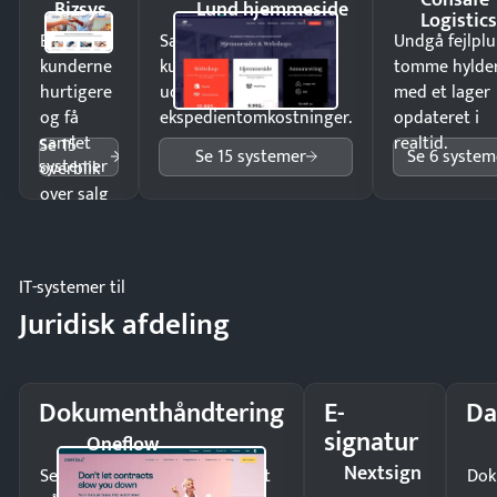
Bizsys
Lund hjemmeside
Logistic
Ekspedér
Sælg produkter 24/7 til
Undgå fejlplu
kunderne
kunder i hele landet
tomme hylde
hurtigere
uden
med et lager
og få
ekspedientomkostninger.
opdateret i
samlet
realtid.
Se 15
Se 15 systemer
Se 6 system
systemer
overblik
over salg
og lager.
IT-systemer til
Juridisk afdeling
Dokumenthåndtering
E-
Da
signatur
Oneflow
Nextsign
Send kontrakter til underskrift
Dok