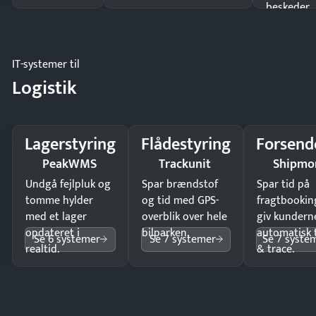
beskeder.
IT-systemer til
Logistik
Lagerstyring
Flådestyring
Forsend
PeakWMS
Trackunit
Shipmo
Undgå fejlpluk og
Spar brændstof
Spar tid på
tomme hylder
og tid med GPS-
fragtbookin
med et lager
overblik over hele
giv kundern
opdateret i
bilparken.
automatisk 
Se 6 systemer
Se 7 systemer
Se 7 syste
realtid.
& trace.