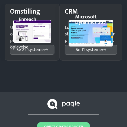
Omstilling
CRM
Microsoft
Enreach
Dynamics 365
Undgå tabte opkald
Luk flere salg med et
og giv kunderne en
struktureret overblik over
professionel
pipeline og opfølgninger.
oplevelse.
Se 25 systemer
Se 11 systemer
OPRET GRATIS BRUGER