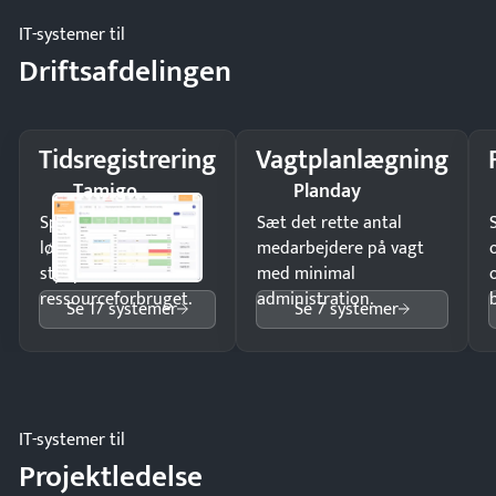
IT-systemer til
Driftsafdelingen
Tidsregistrering
Vagtplanlægning
Tamigo
Planday
Spar tid på
Sæt det rette antal
lønberegning og få
medarbejdere på vagt
styr på
med minimal
ressourceforbruget.
administration.
Se 17 systemer
Se 7 systemer
IT-systemer til
Projektledelse