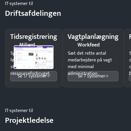
IT-systemer til
Driftsafdelingen
Tidsregistrering
Vagtplanlægning
Milient
Workfeed
Spar tid på
Sæt det rette antal
lønberegning og få
medarbejdere på vagt
styr på
med minimal
ressourceforbruget.
administration.
Se 17 systemer
Se 7 systemer
IT-systemer til
Projektledelse