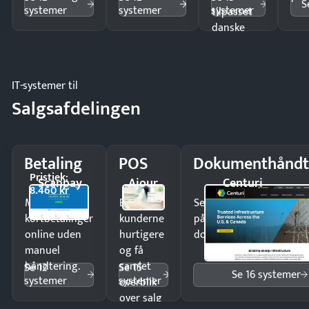
S
systemer
systemer
systemer
tilpasset
danske
regler.
IT-systemer til
Salgsafdelingen
Betaling
POS
Dokumenthåndt
Pristjek:
Scanpay
Ajour
Centuri
8.460 kr
Modtag
Ekspedér
Send kontrakter til unde
kortbetalinger
kunderne
på minutter og mist ing
online uden
hurtigere
dokumenter.
manuel
og få
håndtering.
samlet
Se 12
Se 15
Se 16 systemer
systemer
systemer
overblik
over salg