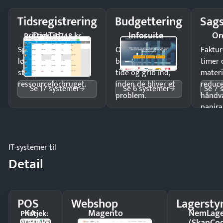
Tidsregistrering
Budgettering
Sags
DanTid
Infosuite
Or
Pristjek: 5.748 kr
Spar tid på
Opdag
Faktur
lønberegning og få
budgetafvigelser i
timer 
styr på
tide og grib ind,
materi
ressourceforbruget.
inden de bliver et
reduc
Se 17 systemer
Se 6 systemer
Se 7 
problem.
håndv
papira
IT-systemer til
Detail
POS
Webshop
Lagersty
KA-
Magento
NemLag
Pristjek:
CHING
Commerce
(SkanCo