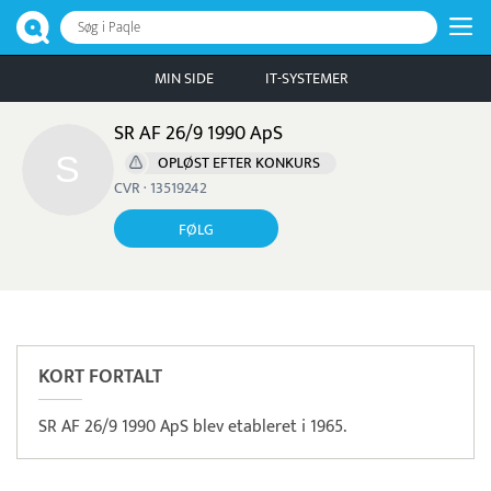
Søg i Paqle
MIN SIDE
IT-SYSTEMER
SR AF 26/9 1990 ApS
OPLØST EFTER KONKURS
CVR · 13519242
FØLG
Pristjek:
10.968 kr
Se priseksempel
Pensopay
Betaling
KORT FORTALT
SR AF 26/9 1990 ApS blev etableret i 1965.