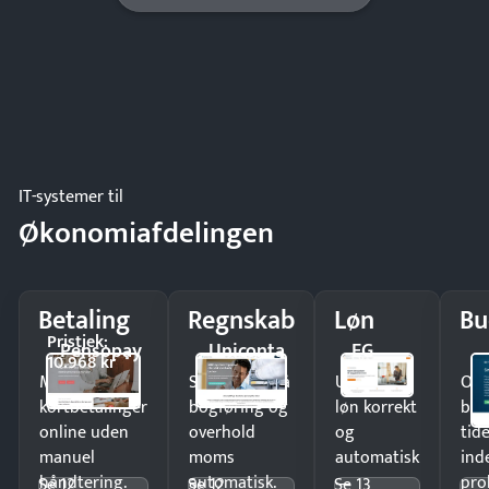
IT-systemer til
Økonomiafdelingen
Betaling
Regnskab
Løn
Bu
Pristjek:
Pensopay
Uniconta
EG
10.968 kr
Modtag
Spar timer på
Udbetal
Op
kortbetalinger
bogføring og
løn korrekt
bud
online uden
overhold
og
tide
manuel
moms
automatisk
ind
håndtering.
automatisk.
—
pro
Se 12
Se 12
Se 13