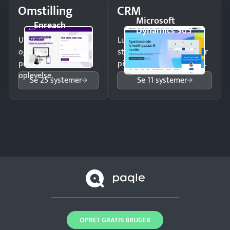
Omstilling
CRM
Microsoft
Enreach
Dynamics 365
Undgå tabte opkald
Luk flere salg med et
og giv kunderne en
struktureret overblik over
professionel
pipeline og opfølgninger.
oplevelse.
Se 25 systemer
Se 11 systemer
OPRET GRATIS BRUGER