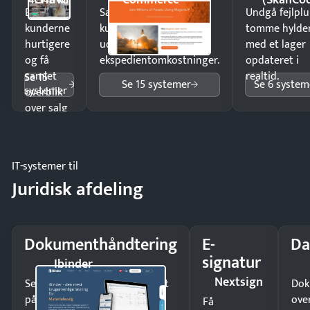
4.548 kr
Ekspedér
Sælg produkter 24/7 til
Undgå fejlplu
kunderne
kunder i hele landet
tomme hylde
hurtigere
uden
med et lager
og få
ekspedientomkostninger.
opdateret i
samlet
realtid.
Se 15
Se 15 systemer
Se 6 system
systemer
overblik
over salg
og lager.
IT-systemer til
Juridisk afdeling
Dokumenthåndtering
E-
Da
signatur
Ibinder
Nextsign
Send kontrakter til underskrift
Dok
på minutter og mist ingen
ove
Få