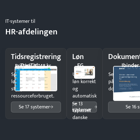
og lager.
IT-systemer til
HR-afdelingen
Tidsregistrering
Løn
Dokument
DanTid
EG
Ibinder
Pristjek: 5.748 kr
Spar tid på
Udbetal
Send kontrakter
lønberegning og få
løn korrekt
på minutter o
styr på
og
dokumenter.
ressourceforbruget.
automatisk
—
Se 13
Se 17 systemer
Se 16 
systemer
tilpasset
danske
regler.