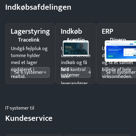
Indkøbsafdelingen
Lagerstyring
Indkøb
ERP
Tracelink
Acentio
Dinero
Undgå fejlpluk og
Undgå
Undgå
tomme hylder
uautoriserede
dobbeltindtastn
med et lager
indkøb og få
og få ét samlet
Se 6
opdateret i
fuld kontrol
billede af hele
Se 6 systemer
Se 11 systemer
systemer
realtid.
over
virksomheden.
leverandører
og forbrug.
IT-systemer til
Kundeservice