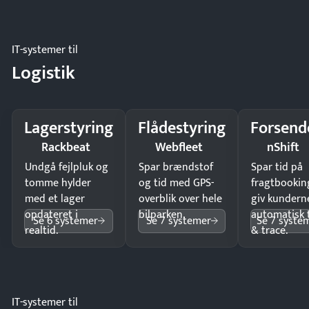
IT-systemer til
Logistik
Lagerstyring
Flådestyring
Forsend
Rackbeat
Webfleet
nShift
Undgå fejlpluk og
Spar brændstof
Spar tid på
tomme hylder
og tid med GPS-
fragtbookin
med et lager
overblik over hele
giv kundern
opdateret i
bilparken.
automatisk 
Se 6 systemer
Se 7 systemer
Se 7 syste
realtid.
& trace.
IT-systemer til