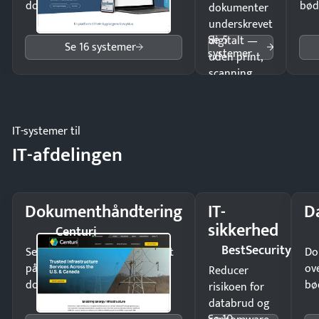
dokumenter.
bød
dokumenter
underskrevet
Se 5
digitalt —
Se 16 systemer
systemer
uden print,
scanning
eller fysisk
møde.
IT-systemer til
IT-afdelingen
Dokumenthåndtering
IT-
D
sikkerhed
Centuri
BestSecurity
Send kontrakter til underskrift
Do
på minutter og mist ingen
ov
Reducer
dokumenter.
bø
risikoen for
databrud og