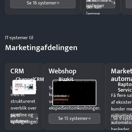
Se 10
ransomware,
Se 16 systemer
systemer
der kan
lamme
driften.
IT-systemer til
Marketingafdelingen
CRM
Webshop
Market
automa
ChannelCRM
Bizzkit
Rapto
Luk flere salg
Sælg produkter 24/7 til
Servic
med et
kunder i hele landet
Få flere s
struktureret
uden
af eksiste
overblik over
ekspedientomkostninger.
kunder m
pipeline og
Se 11
målrettede
Se 15 systemer
Se 9 sys
systemer
opfølgninger.
automatis
beskeder.