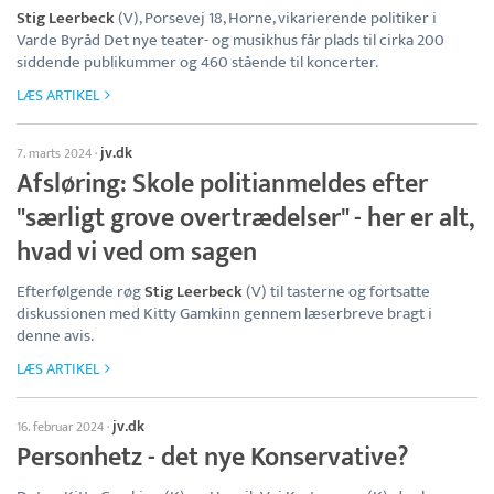
Stig Leerbeck
(V), Porsevej 18, Horne, vikarierende politiker i
Varde Byråd Det nye teater- og musikhus får plads til cirka 200
siddende publikummer og 460 stående til koncerter.
LÆS ARTIKEL
jv.dk
7. marts 2024
·
Afsløring: Skole politianmeldes efter
"særligt grove overtrædelser" - her er alt,
hvad vi ved om sagen
Efterfølgende røg
Stig Leerbeck
(V) til tasterne og fortsatte
diskussionen med Kitty Gamkinn gennem læserbreve bragt i
denne avis.
LÆS ARTIKEL
jv.dk
16. februar 2024
·
Personhetz - det nye Konservative?