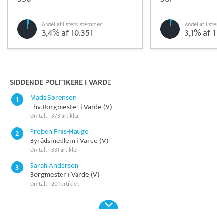
Andel af listens stemmer
Andel af lis
3,4% af 10.351
3,1% af 1
Pristjek:
7.440 kr
Se priseksempel
Intempus
Tidsregistrering
SIDDENDE POLITIKERE I VARDE
Mads Sørensen
1
Fhv. Borgmester i Varde (V)
Omtalt i 373 artikler.
Preben Friis-Hauge
2
Byrådsmedlem i Varde (V)
Omtalt i 331 artikler.
Sarah Andersen
3
Borgmester i Varde (V)
Omtalt i 201 artikler.