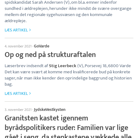
spidskandidat Sarah Andersen (V), om bl.a. emner indenfor
sundhed i ældreplejen, herunder ikke mindst de svære overgange
mellem det regionale sygehusvæsen og den kommunale
ældrepleje.
LÆS ARTIKEL
GoVarde
4. november 2021
·
Op og ned på strukturaftalen
Læserbrev indsendt af
Stig Leerbeck
(V), Porsevej 18, 6800 Varde
Det kan være svært at komme med kvalificerede bud på konkrete
sager, når man ikke kender den oprindelige baggrund og historien
bag.
LÆS ARTIKEL
JydskeVestkysten
3. november 2021
·
Granitsten kastet igennem
byrådspolitikers ruder: Familien var lige
gået i seng, da stenkastene vækkede alle