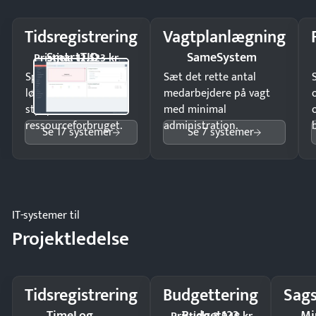
Tidsregistrering
Vagtplanlægning
SmartTID
SameSystem
Pristjek: 12.523 kr
Spar tid på
Sæt det rette antal
lønberegning og få
medarbejdere på vagt
styr på
med minimal
ressourceforbruget.
administration.
Se 17 systemer
Se 7 systemer
IT-systemer til
Projektledelse
Tidsregistrering
Budgettering
Sags
TimeLog
Budget123
Mi