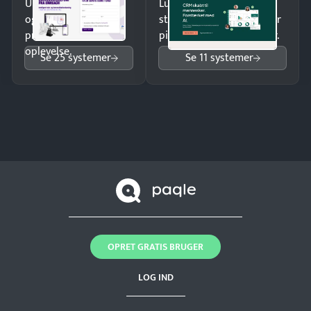
Undgå tabte opkald
Luk flere salg med et
og giv kunderne en
struktureret overblik over
professionel
pipeline og opfølgninger.
oplevelse.
Se 25 systemer
Se 11 systemer
OPRET GRATIS BRUGER
LOG IND