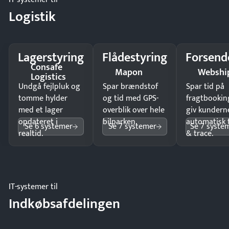
Logistik
Lagerstyring
Flådestyring
Forsend
Consafe
Mapon
Webshi
Logistics
Undgå fejlpluk og
Spar brændstof
Spar tid på
tomme hylder
og tid med GPS-
fragtbookin
med et lager
overblik over hele
giv kundern
opdateret i
bilparken.
automatisk 
Se 6 systemer
Se 7 systemer
Se 7 syste
realtid.
& trace.
IT-systemer til
Indkøbsafdelingen