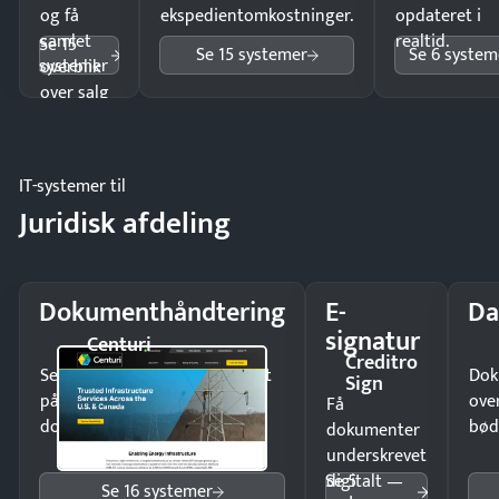
og få
ekspedientomkostninger.
opdateret i
samlet
realtid.
Se 15
Se 15 systemer
Se 6 system
systemer
overblik
over salg
og lager.
IT-systemer til
Juridisk afdeling
Dokumenthåndtering
E-
Da
signatur
Centuri
Creditro
Send kontrakter til underskrift
Dok
Sign
på minutter og mist ingen
ove
Få
dokumenter.
bød
dokumenter
underskrevet
Se 5
digitalt —
Se 16 systemer