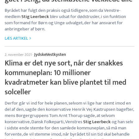
Byrådet har fulgt den praksis også tidligere, som da Venstre-
medlem
Stig Leerbeck
blev udsat for dødstrusler, i sin funktion
som formand for Børn og Unge udvalget, der har ansvaret for
anbringelser af børn.
LÆS ARTIKEL
JydskeVestkysten
2. november 2021
·
Klima er det nye sort, når der snakkes
kommuneplan: 10 millioner
kvadratmeter kan blive plantet til med
solceller
Derfor går vi ind for hele planen, selvom vi lige har stemt imod en
del af den, sagde den konservative Henrik Vej Kastrupsen bagefter,
mens Borgergruppens Tom Arnt Thorup sagde, at selvom
konservative, Dansk Folkeparti, Venstres
Stig Leerbeck
og han selv
i sidste ende stemte for den samlede kommuneplan, så må man
forvente, de vil stemme imod, når byrådet til sin tid skal behandle