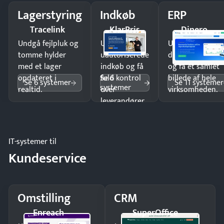
Lagerstyring
Indkøb
ERP
Tracelink
KlarPris
Dinero
Undgå fejlpluk og
Undgå
Undgå
tomme hylder
uautoriserede
dobbeltindtastn
med et lager
indkøb og få
og få ét samlet
Se 6
opdateret i
fuld kontrol
billede af hele
Se 6 systemer
Se 11 systemer
systemer
realtid.
over
virksomheden.
leverandører
og forbrug.
IT-systemer til
Kundeservice
Omstilling
CRM
Enreach
SuperOffice