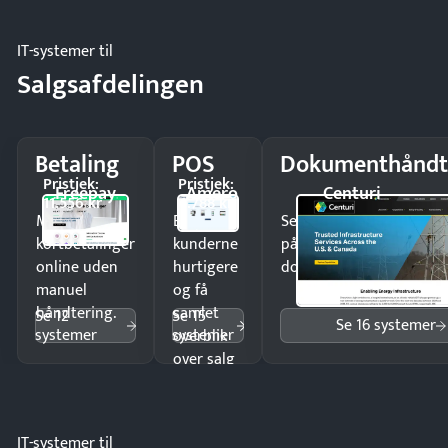
IT-systemer til
Salgsafdelingen
Betaling
POS
Dokumenthåndt
Pristjek:
Pristjek:
Freepay
Amero
Centuri
11.556 kr
4.788 kr
Modtag
Ekspedér
Send kontrakter til unde
kortbetalinger
kunderne
på minutter og mist ing
online uden
hurtigere
dokumenter.
manuel
og få
håndtering.
samlet
Se 12
Se 15
Se 16 systemer
systemer
systemer
overblik
over salg
og lager.
IT-systemer til