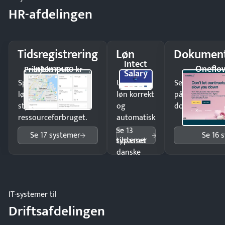
HR-afdelingen
Tidsregistrering
Løn
Dokument
Intect
Intempus
Oneflo
Pristjek: 7.440 kr
Salary
Spar tid på
Udbetal
Send kontrakter
lønberegning og få
løn korrekt
på minutter o
styr på
og
dokumenter.
ressourceforbruget.
automatisk
—
Se 13
Se 17 systemer
Se 16 
systemer
tilpasset
danske
regler.
IT-systemer til
Driftsafdelingen