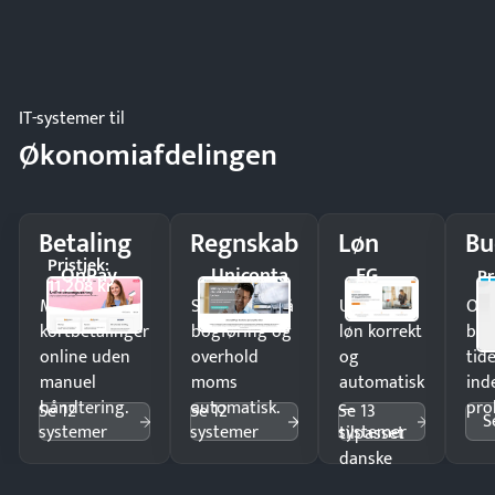
IT-systemer til
Økonomiafdelingen
Betaling
Regnskab
Løn
Bu
Pristjek:
OnPay
Uniconta
EG
Pr
11.208 kr
Modtag
Spar timer på
Udbetal
Op
kortbetalinger
bogføring og
løn korrekt
bud
online uden
overhold
og
tide
manuel
moms
automatisk
ind
håndtering.
automatisk.
—
pro
Se 12
Se 12
Se 13
S
systemer
systemer
systemer
tilpasset
danske
regler.