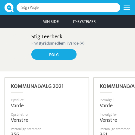
Søg i Paqle
MIN SIDE
IT-SYSTEMER
Stig Leerbeck
Fhv. Byrådsmedlem i Varde (V)
FØLG
KOMMUNALVALG 2021
KOMMUNALVAL
Opstillet i
Indvalgt i
Varde
Varde
Opstillet for
Indvalgt for
Venstre
Venstre
Personlige stemmer
Personlige stemmer
356
361