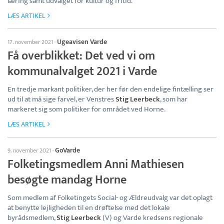
læring samt udvalget for kultur og fritid.
LÆS ARTIKEL
Ugeavisen Varde
17. november 2021
·
Få overblikket: Det ved vi om
kommunalvalget 2021 i Varde
En tredje markant politiker, der her før den endelige fintælling ser
ud til at må sige farvel, er Venstres
Stig Leerbeck
, som har
markeret sig som politiker for området ved Horne.
LÆS ARTIKEL
GoVarde
9. november 2021
·
Folketingsmedlem Anni Mathiesen
besøgte mandag Horne
Som medlem af Folketingets Social- og Ældreudvalg var det oplagt
at benytte lejligheden til en drøftelse med det lokale
byrådsmedlem,
Stig Leerbeck
(V) og Varde kredsens regionale