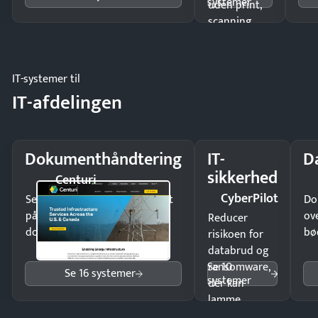
systemer
uden print,
scanning
eller fysisk
møde.
IT-systemer til
IT-afdelingen
Dokumenthåndtering
IT-
D
sikkerhed
Centuri
CyberPilot
Send kontrakter til underskrift
Do
på minutter og mist ingen
ov
Reducer
dokumenter.
bø
risikoen for
databrud og
Se 10
ransomware,
Se 16 systemer
systemer
der kan
lamme
driften.