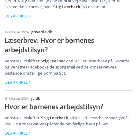
Det er Kitty Gamkinn (K) og Henrik Vej Kastrupsen (K), der har
skrevet læserbreve, hvor
Stig Leerbeck
(V) er nævnt.
LÆS ARTIKEL
govarde.dk
16. februar 2024
·
Læserbrev: Hvor er børnenes
arbejdstilsyn?
Venstres udskifter
Stig Leerbeck
stiller i et læserbrev på GoVarde
og Venstres Facebookside spørgsmål ved de konservatives
påstande om farlige børn på Sct.
LÆS ARTIKEL
jv.dk
15. februar 2024
·
Hvor er børnenes arbejdstilsyn?
Venstres udskifter,
Stig Leerbeck
, stiller i et læserbrev spørgsmål
ved De Konservatives påstande om farlige børn på Sct.
LÆS ARTIKEL