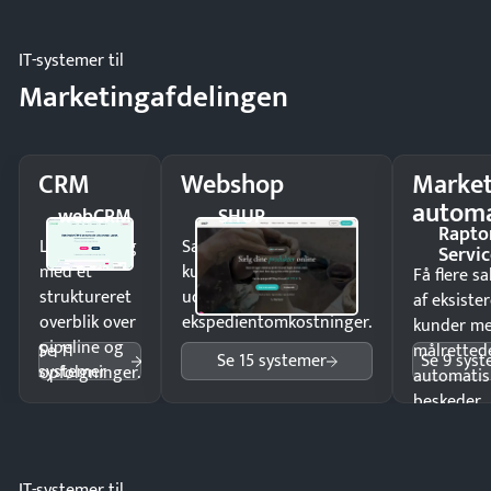
IT-systemer til
Marketingafdelingen
CRM
Webshop
Market
automa
webCRM
SHUP
Rapto
Luk flere salg
Sælg produkter 24/7 til
Servic
med et
kunder i hele landet
Få flere s
struktureret
uden
af eksiste
overblik over
ekspedientomkostninger.
kunder m
pipeline og
Se 11
målrettede
Se 15 systemer
Se 9 sys
systemer
opfølgninger.
automatis
beskeder.
IT-systemer til