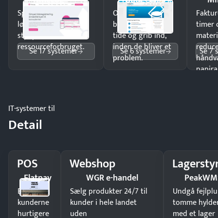
Pristjek: 3.948 kr
Spar tid på
Opdag
Faktur
lønberegning og få
budgetafvigelser i
timer 
styr på
tide og grib ind,
materi
ressourceforbruget.
inden de bliver et
reduc
Se 17 systemer
Se 6 systemer
Se 7 
problem.
håndv
papira
IT-systemer til
Detail
POS
Webshop
Lagersty
Flatpay
WGR e-handel
PeakWM
Ekspedér
Sælg produkter 24/7 til
Undgå fejlplu
kunderne
kunder i hele landet
tomme hylde
hurtigere
uden
med et lager