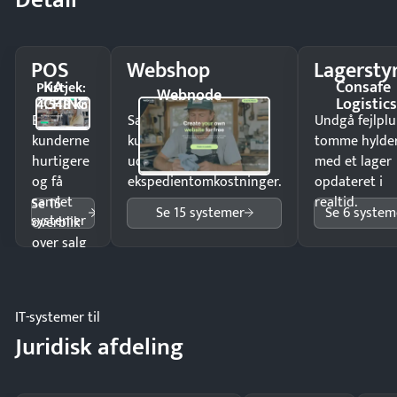
POS
Webshop
Lagersty
KA-
Consafe
Pristjek:
Webnode
CHING
Logistic
4.548 kr
Ekspedér
Sælg produkter 24/7 til
Undgå fejlplu
kunderne
kunder i hele landet
tomme hylde
hurtigere
uden
med et lager
og få
ekspedientomkostninger.
opdateret i
samlet
realtid.
Se 15
Se 15 systemer
Se 6 system
systemer
overblik
over salg
og lager.
IT-systemer til
Juridisk afdeling