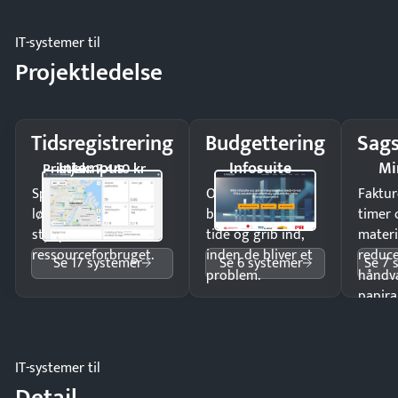
IT-systemer til
Projektledelse
Tidsregistrering
Budgettering
Sags
Intempus
Infosuite
Mi
Pristjek: 7.440 kr
Spar tid på
Opdag
Faktur
lønberegning og få
budgetafvigelser i
timer 
styr på
tide og grib ind,
materi
ressourceforbruget.
inden de bliver et
reduc
Se 17 systemer
Se 6 systemer
Se 7 
problem.
håndv
papira
IT-systemer til
Detail