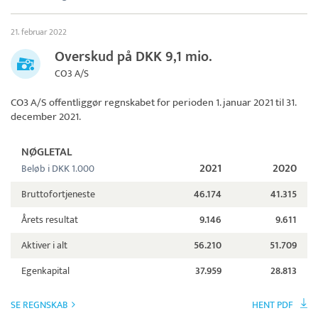
21. februar 2022
Overskud på DKK 9,1 mio.
CO3 A/S
CO3 A/S
offentliggør regnskabet for perioden 1. januar 2021 til 31.
december 2021.
NØGLETAL
2021
2020
Beløb i DKK 1.000
Bruttofortjeneste
46.174
41.315
Årets resultat
9.146
9.611
Aktiver i alt
56.210
51.709
Egenkapital
37.959
28.813
SE REGNSKAB
HENT PDF