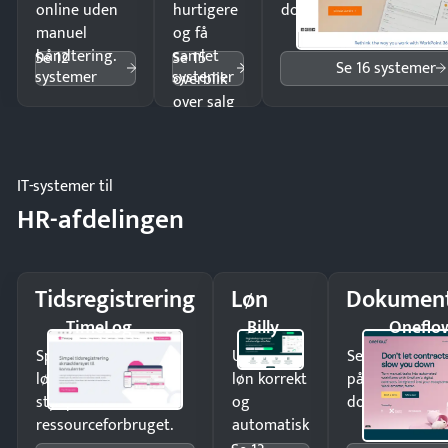
online uden
hurtigere
dokumenter.
manuel
og få
håndtering.
samlet
Se 12
Se 15
Se 16 systemer
systemer
systemer
overblik
over salg
og lager.
IT-systemer til
HR-afdelingen
Tidsregistrering
Løn
Dokument
TimeLog
Billy
Oneflo
Spar tid på
Udbetal
Send kontrakter
lønberegning og få
løn korrekt
på minutter o
styr på
og
dokumenter.
ressourceforbruget.
automatisk