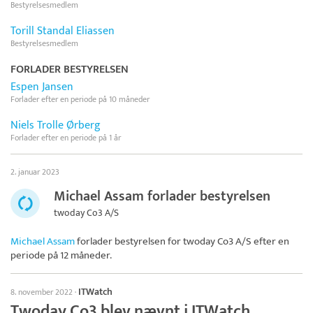
Bestyrelsesmedlem
Torill Standal Eliassen
Bestyrelsesmedlem
FORLADER BESTYRELSEN
Espen Jansen
Forlader efter en periode på 10 måneder
Niels Trolle Ørberg
Forlader efter en periode på 1 år
2. januar 2023
Michael Assam forlader bestyrelsen
twoday Co3 A/S
Michael Assam
forlader bestyrelsen for
twoday Co3 A/S
efter en
periode på 12 måneder.
ITWatch
8. november 2022
·
Twoday Co3 blev nævnt i ITWatch