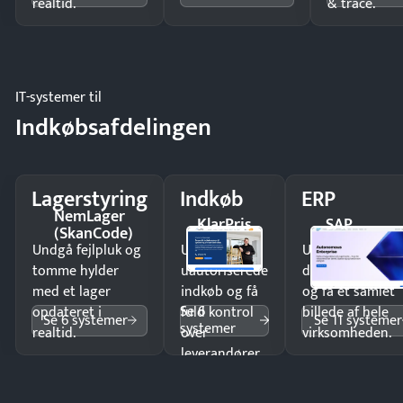
realtid.
& trace.
IT-systemer til
Indkøbsafdelingen
Lagerstyring
Indkøb
ERP
NemLager
KlarPris
SAP
(SkanCode)
Undgå fejlpluk og
Undgå
Undgå
tomme hylder
uautoriserede
dobbeltindtastn
med et lager
indkøb og få
og få ét samlet
Se 6
opdateret i
fuld kontrol
billede af hele
Se 6 systemer
Se 11 systemer
systemer
realtid.
over
virksomheden.
leverandører
og forbrug.