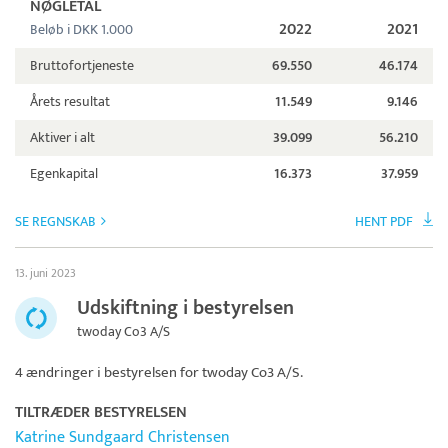
NØGLETAL
2022
2021
Beløb i DKK 1.000
Bruttofortjeneste
69.550
46.174
Årets resultat
11.549
9.146
Aktiver i alt
39.099
56.210
Egenkapital
16.373
37.959
SE REGNSKAB
HENT PDF
13. juni 2023
Udskiftning i bestyrelsen
twoday Co3 A/S
4 ændringer i bestyrelsen for
twoday Co3 A/S
.
TILTRÆDER BESTYRELSEN
Katrine Sundgaard Christensen