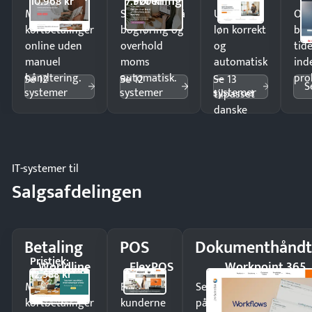
Forening
10.968 kr
7.920 kr
Modtag
Spar timer på
Udbetal
Op
kortbetalinger
bogføring og
løn korrekt
bud
online uden
overhold
og
tide
manuel
moms
automatisk
ind
håndtering.
automatisk.
—
pro
Se 12
Se 12
Se 13
S
systemer
systemer
systemer
tilpasset
danske
regler.
IT-systemer til
Salgsafdelingen
Betaling
POS
Dokumenthåndt
Pristjek:
Worldline
FlexPOS
Workpoint 365
12.588 kr
Modtag
Ekspedér
Send kontrakter til unde
kortbetalinger
kunderne
på minutter og mist ing