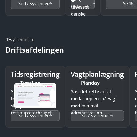
—
Se 13
Se 17 systemer
Se 16 
systemer
tilpasset
danske
regler.
IT-systemer til
Driftsafdelingen
Tidsregistrering
Vagtplanlægning
TimeLog
Planday
Spar tid på
Sæt det rette antal
lønberegning og få
medarbejdere på vagt
styr på
med minimal
ressourceforbruget.
administration.
Se 17 systemer
Se 7 systemer