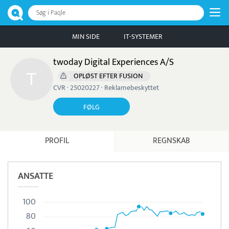
Søg i Paqle
MIN SIDE
IT-SYSTEMER
twoday Digital Experiences A/S
OPLØST EFTER FUSION
CVR · 25020227 · Reklamebeskyttet
FØLG
PROFIL
REGNSKAB
ANSATTE
100
80