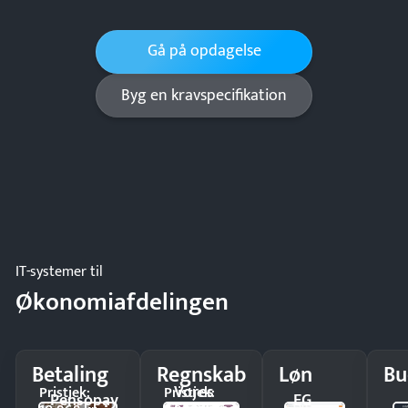
Gå på opdagelse
Byg en kravspecifikation
IT-systemer til
Økonomiafdelingen
Betaling
Regnskab
Løn
Bu
Vores
Pristjek:
Pristjek:
Pensopay
EG