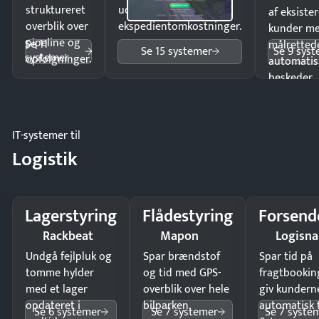
struktureret
uden
af eksiste
overblik over
ekspedientomkostninger.
kunder m
pipeline og
Se 11
målrettede
Se 15 systemer
Se 9 sys
systemer
opfølgninger.
automatis
beskeder.
IT-systemer til
Logistik
Lagerstyring
Flådestyring
Forsend
Rackbeat
Mapon
Logisn
Undgå fejlpluk og
Spar brændstof
Spar tid på
tomme hylder
og tid med GPS-
fragtbookin
med et lager
overblik over hele
giv kundern
opdateret i
bilparken.
automatisk 
Se 6 systemer
Se 7 systemer
Se 7 syste