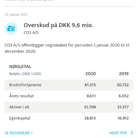
25. januar 2021
Overskud på DKK 9,6 mio.
CO3 A/S
CO3 A/S
offentliggør regnskabet for perioden 1. januar 2020 til 31.
december 2020.
NØGLETAL
2020
2019
Beløb i DKK 1.000
Bruttofortjeneste
41.315
30.732
Årets resultat
9.611
6.052
Aktiver i alt
51.709
31.577
Egenkapital
28.813
16.912
SE REGNSKAB
HENT PDF