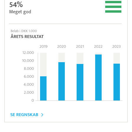
54%
Meget god
Beløb i DKK 1.000
ÅRETS RESULTAT
2019
2020
2021
2022
2023
12.000
10.000
8.000
6.000
4.000
2.000
0
SE REGNSKAB
Læs mere om systemet
TimeLog
Tidsregistrering