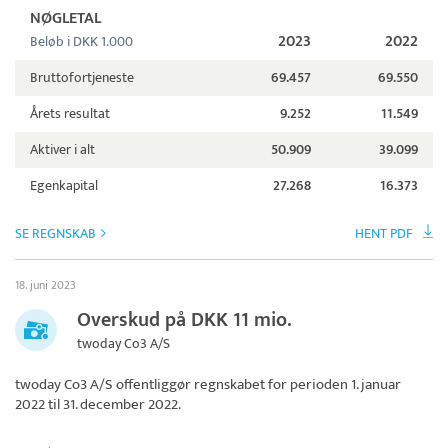
NØGLETAL
2023
2022
Beløb i DKK 1.000
Bruttofortjeneste
69.457
69.550
Årets resultat
9.252
11.549
Aktiver i alt
50.909
39.099
Egenkapital
27.268
16.373
SE REGNSKAB
HENT PDF
18. juni 2023
Overskud på DKK 11 mio.
twoday Co3 A/S
twoday Co3 A/S
offentliggør regnskabet for perioden 1. januar
2022 til 31. december 2022.