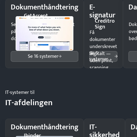
Dokumenthåndtering
E-
Da
signatur
GetAccept
Creditro
Send kontrakter til underskrift
Dok
Sign
på minutter og mist ingen
ove
Få
dokumenter.
bød
dokumenter
underskrevet
Se 5
digitalt —
Se 16 systemer
systemer
uden print,
scanning
eller fysisk
møde.
IT-systemer til
IT-afdelingen
Dokumenthåndtering
IT-
D
sikkerhed
Ibinder