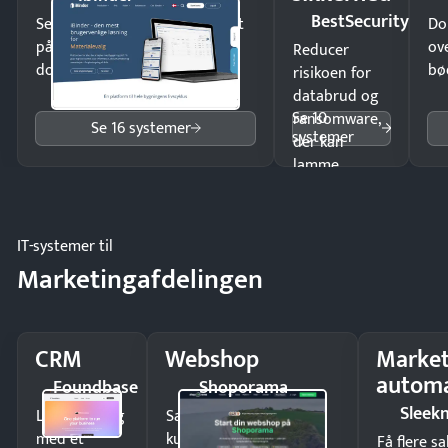
BestSecurity
Send kontrakter til underskrift
Do
på minutter og mist ingen
ov
Reducer
dokumenter.
bø
risikoen for
databrud og
Se 10
ransomware,
Se 16 systemer
systemer
der kan
lamme
driften.
IT-systemer til
Marketingafdelingen
CRM
Webshop
Market
automa
Foundbase
Shoporama
Sleek
Luk flere salg
Sælg produkter 24/7 til
med et
kunder i hele landet
Få flere s