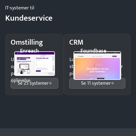
IT-systemer til
Kundeservice
Omstilling
CRM
Enreach
Foundbase
Undgå tabte opkald
Luk flere salg med et
og giv kunderne en
struktureret overblik over
professionel
pipeline og opfølgninger.
oplevelse.
Se 25 systemer
Se 11 systemer