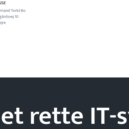
SSE
rmand Torkil Bo
årdsvej 10
ejre
et rette IT