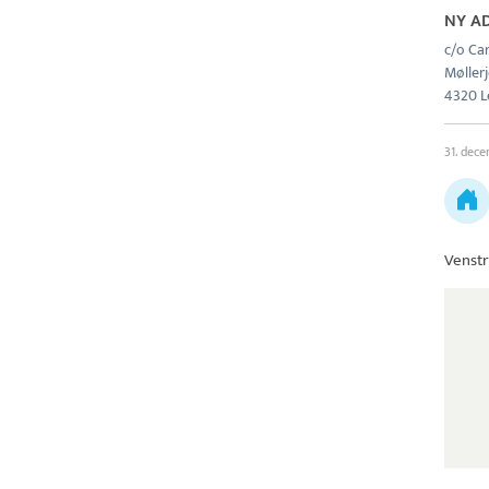
NY A
c/o Ca
Møller
4320 L
31. dec
Venstr