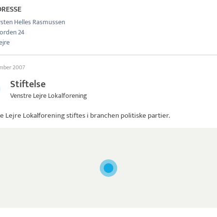
DRESSE
rsten Helles Rasmussen
jorden 24
ejre
ember 2007
Stiftelse
Venstre Lejre Lokalforening
e Lejre Lokalforening
stiftes i branchen politiske partier.