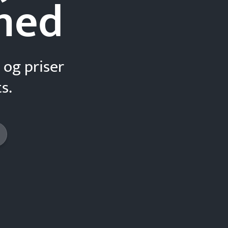
hed
 og priser
s.