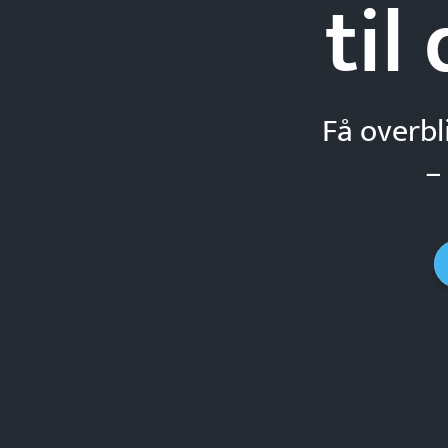
til
Få overbl
–