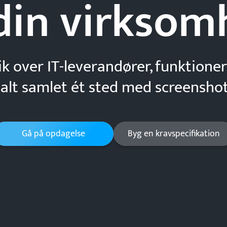
din
virksom
ik over IT-leverandører, funktioner
 alt samlet ét sted med screenshot
Gå på opdagelse
Byg en kravspecifikation