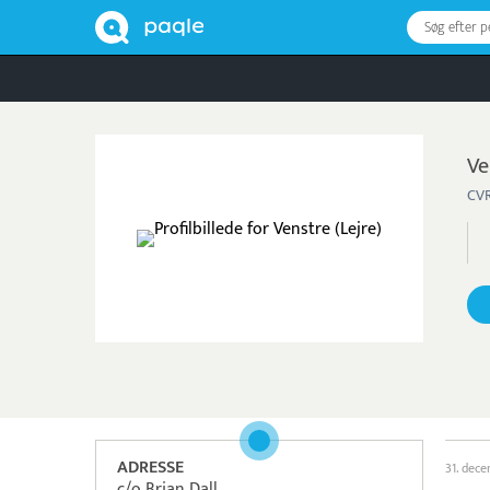
Søg efter 
Ve
CVR
ADRESSE
31. dec
c/o Brian Dall