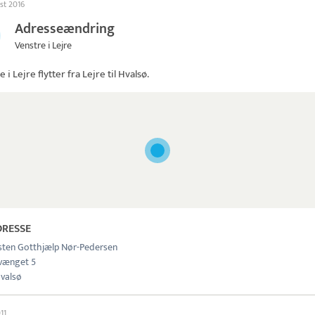
st 2016
Adresseændring
Venstre i Lejre
e i Lejre
flytter fra Lejre til Hvalsø.
DRESSE
rsten Gotthjælp Nør-Pedersen
vænget 5
valsø
011