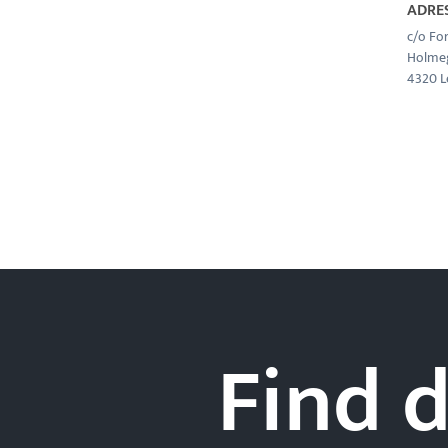
ADRE
c/o Fo
Holmeg
4320 L
Find d