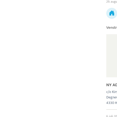
29. augu
Venstr
NY A
c/o Ki
Degne
4330 H
6. juli 2