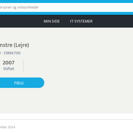
personer og virksomheder
MIN SIDE
IT-SYSTEMER
nstre (Lejre)
 · 31894700
2007
Stiftet
FØLG
ember 2024