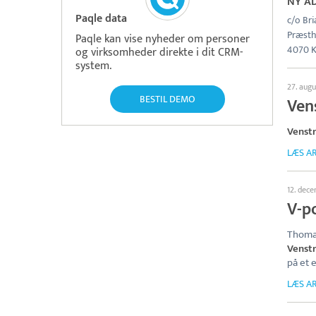
NY A
Paqle data
c/o Bri
Præsth
Paqle kan vise nyheder om personer
4070 K
og virksomheder direkte i dit CRM-
system.
27. aug
BESTIL DEMO
Ven
Venstr
LÆS AR
12. dec
V-po
Thomas
Venstr
på et 
LÆS AR