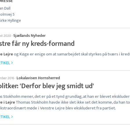
DRESSE
an Dall
olmvej 5
irke Hyllinge
Sjællands Nyheder
ust 2020
·
stre får ny kreds-formand
e Lejre
og Køge er enige om at samarbejdet skal styrkes på tværs i kred
TIKEL
Lokalavisen Hornsherred
ember 2016
·
litker: 'Derfor blev jeg smidt ud'
 Stokholm mener, det er på et tynd grundlag, at han er blevet ekskluder
e i Lejre
Thomas Stokholm havde ikke slet ikke set det komme, da han t
ekstraordinært møde i Venstre Lejre blev ekskluderet fra partiet.
TIKEL