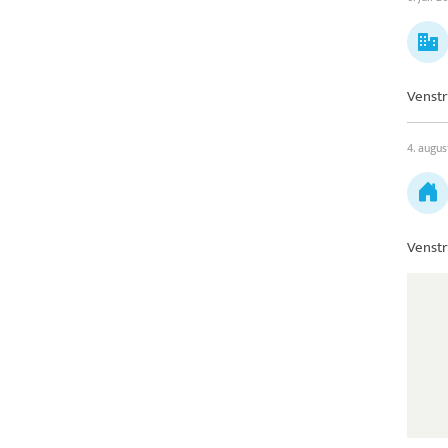
Venstr
4. augus
Venstr