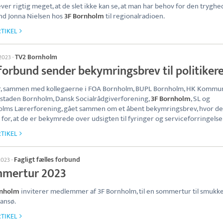
ever rigtig meget, at de slet ikke kan se, at man har behov for den tryghed
d Jonna Nielsen hos
3F Bornholm
til regionalradioen.
TIKEL
TV2 Bornholm
 2023
·
forbund sender bekymringsbrev til politiker
r, sammen med kollegaerne i FOA Bornholm, BUPL Bornholm, HK Kommu
taden Bornholm, Dansk Socialrådgiverforening,
3F Bornholm
, SL og
lms Lærerforening, gået sammen om et åbent bekymringsbrev, hvor de
 for, at de er bekymrede over udsigten til fyringer og serviceforringelse
TIKEL
Fagligt fælles forbund
 2023
·
mertur 2023
rnholm
inviterer medlemmer af 3F Bornholm, til en sommertur til smukk
iansø.
TIKEL