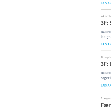
LÆS AR
24. sep
3F: 
BORNH
ledigh
LÆS AR
17. sep
3F: 
BORNH
sager
LÆS AR
2. augu
Fær