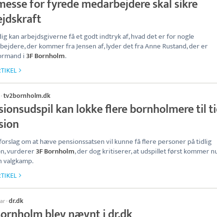
messe for fyrede medarbejdere skal sikre
ejdskraft
ig kan arbejdsgiverne få et godt indtryk af, hvad det er for nogle
ejdere, der kommer fra Jensen af, lyder det fra Anne Rustand, der er
ormand i
3F Bornholm
.
TIKEL
tv2bornholm.dk
·
ionsudspil kan lokke flere bornholmere til ti
sion
 forslag om at hæve pensionssatsen vil kunne få flere personer på tidlig
n, vurderer
3F Bornholm
, der dog kritiserer, at udspillet først kommer 
en valgkamp.
TIKEL
dr.dk
uar
·
Bornholm blev nævnt i dr.dk