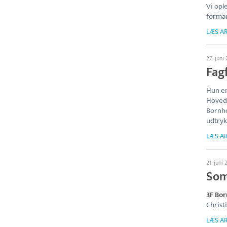
Vi opl
forman
LÆS AR
27. juni
Fag
Hun e
Hoveds
Bornho
udtryk
LÆS AR
21. juni
Som
3F Bo
Christ
LÆS AR