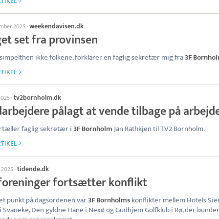
TIKEL
weekendavisen.dk
ember 2025
·
et set fra provinsen
 simpelthen ikke folkene, forklarer en faglig sekretær mig fra
3F Bornho
TIKEL
tv2bornholm.dk
 2025
·
arbejdere pålagt at vende tilbage på arbejd
rtæller faglig sekretær i
3F Bornholm
Jan Rathkjen til TV2 Bornholm.
TIKEL
tidende.dk
l 2025
·
foreninger fortsætter konflikt
et punkt på dagsordenen var
3F Bornholms
konflikter mellem Hotels Si
i Svaneke, Den gyldne Hane i Nexø og Gudhjem Golfklub i Rø, der bunder