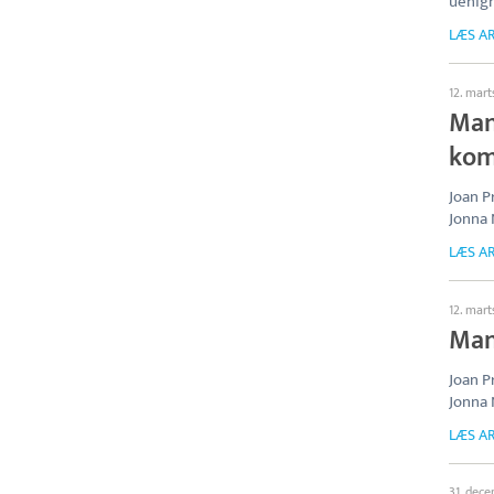
uenig
LÆS AR
12. mar
Mang
kom
Joan P
Jonna 
LÆS AR
12. mar
Mang
Joan P
Jonna 
LÆS AR
31. dec