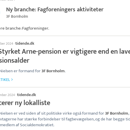
Ny branche: Fagforeningers aktiviteter
3F Bornholm
ere branche: Fagforeninger.
tidende.dk
mber 2024
·
Styrket Arne-pension er vigtigere end en lav
sionsalder
Nielsen er formand for
3F Bornholm
.
TIKEL
tidende.dk
ember 2024
·
erer ny lokalliste
Nielsen er ved siden af sit politiske virke også formand for
3F Bornholm
,
tivtagerne har stærke forbindelser til fagbevægelsen, og de har begge ti
medlem af Socialdemokratiet.