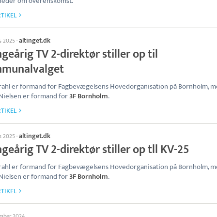
heder om overenskomst.
TIKEL
altinget.dk
ts 2025
·
eårig TV 2-direktør stiller op til
munalvalget
rahl er formand for Fagbevægelsens Hovedorganisation på Bornholm, m
Nielsen er formand for
3F Bornholm
.
TIKEL
altinget.dk
ts 2025
·
eårig TV 2-direktør stiller op tll KV-25
rahl er formand for Fagbevægelsens Hovedorganisation på Bornholm, m
Nielsen er formand for
3F Bornholm
.
TIKEL
ember 2024