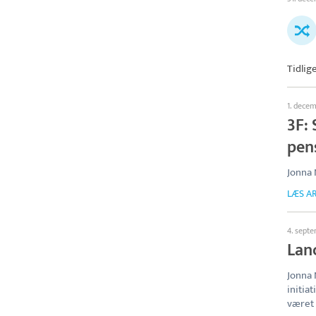
Tidlig
1. dece
3F: 
pen
Jonna 
LÆS AR
4. sept
Lanc
Jonna 
initia
været 