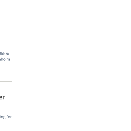
Blik &
rnholm
er
ing for