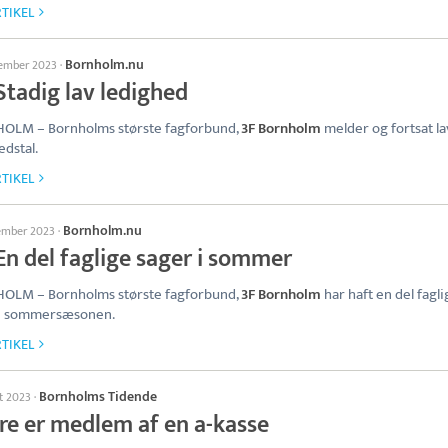
TIKEL
Bornholm.nu
tember 2023
·
Stadig lav ledighed
OLM – Bornholms største fagforbund,
3F Bornholm
melder og fortsat l
edstal.
TIKEL
Bornholm.nu
tember 2023
·
En del faglige sager i sommer
OLM – Bornholms største fagforbund,
3F Bornholm
har haft en del fagli
 i sommersæsonen.
TIKEL
Bornholms Tidende
st 2023
·
re er medlem af en a-kasse