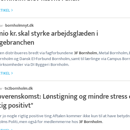
TIKEL
bornholmnyt.dk
uar
·
mio kr. skal styrke arbejdsglæden i
gebranchen
en distribueres bredt via fagforbundene
3F Bornholm
, Metal Bornholm, 
rnholm og Dansk El-Forbund Bornholm, samt til lærlinge via Campus Bo
 virksomheder via DI Byggeri Bornholm.
TIKEL
tv2bornholm.dk
ar
·
overenskomst: Lønstigning og mindre stress 
tig positivt"
er jo nogle rigtig positive ting Aftalen kommer ikke kun til at have betydn
lms Politi, men også for medlemmerne hos
3F Bornholm
.