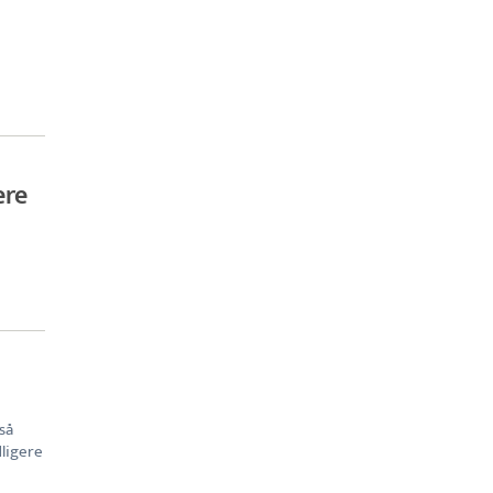
ere
 så
dligere