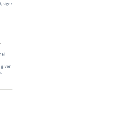
, siger
e
nal
 giver
r.
e