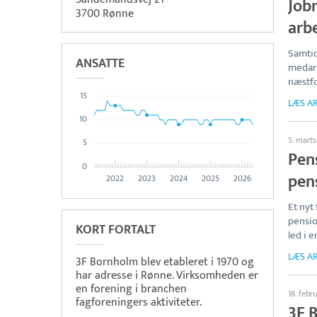
Job
3700 Rønne
arb
Samtid
ANSATTE
medarb
næstf
15
LÆS AR
10
5. marts
5
Pens
0
pen
2022
2023
2024
2025
2026
Et nyt
pensio
KORT FORTALT
led i 
LÆS AR
3F Bornholm blev etableret i 1970 og
har adresse i Rønne. Virksomheden er
en forening i branchen
18. febr
fagforeningers aktiviteter.
3F 