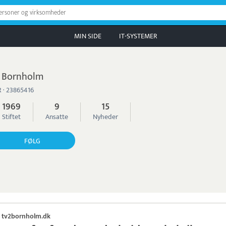
personer og virksomheder
MIN SIDE
IT-SYSTEMER
 Bornholm
 · 23865416
1969
9
15
Stiftet
Ansatte
Nyheder
FØLG
tv2bornholm.dk
·