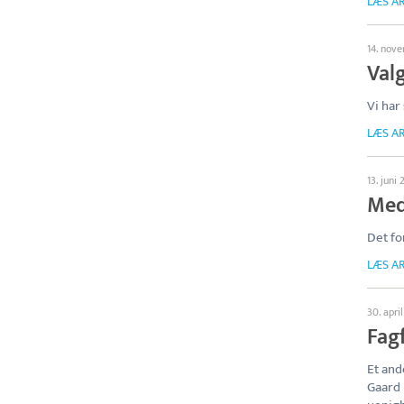
LÆS AR
14. nov
Valg
Vi har
LÆS AR
13. juni
Med
Det fo
LÆS AR
30. apri
Fag
Et and
Gaard 