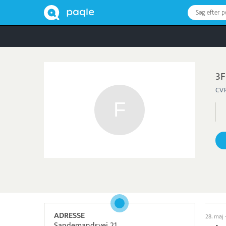
Søg efter 
3F
CVR
ADRESSE
28. maj
Sandemandsvej 21