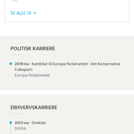
SE ALLE 19
Pristjek:
12.523 kr
Se priseksempel
SmartTID
Tidsregistrering
POLITISK KARRIERE
2019-nu
·
Kandidat til Europa-Parlamentet
·
Det Konservative
Folkeparti
Europa-Parlamentet
ERHVERVSKARRIERE
2015-nu
·
Direktør
DIFOA