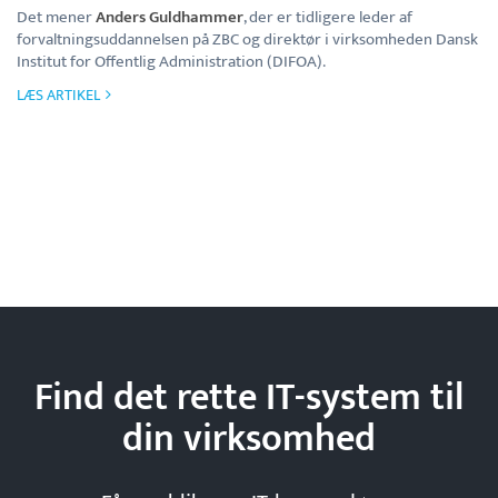
Det mener
Anders Guldhammer
, der er tidligere leder af
forvaltningsuddannelsen på ZBC og direktør i virksomheden Dansk
Institut for Offentlig Administration (DIFOA).
LÆS ARTIKEL
Find det rette IT-system til
din
virksomhed