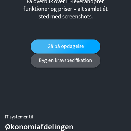
Få overblik over IT-leverandører,
funktioner og priser – alt samlet ét
sted med screenshots.
Gå på opdagelse
Byg en kravspecifikation
IT-systemer til
Økonomiafdelingen