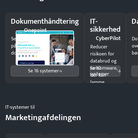
Dokumenthåndtering
IT-
D
sikkerhed
Onepoint
CyberPilot
Send kontrakter til underskrift
Do
på minutter og mist ingen
ov
Reducer
dokumenter.
bø
risikoen for
databrud og
Se 10
ransomware,
Se 16 systemer
systemer
der kan
lamme
driften.
IT-systemer til
Marketingafdelingen