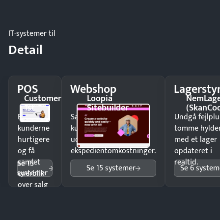
IT-systemer til
Detail
POS
Webshop
Lagersty
Customer
Loopia
NemLag
1st
Sitebuilder
(SkanCo
Ekspedér
Sælg produkter 24/7 til
Undgå fejlplu
kunderne
kunder i hele landet
tomme hylde
hurtigere
uden
med et lager
og få
ekspedientomkostninger.
opdateret i
samlet
realtid.
Se 15
Se 15 systemer
Se 6 system
systemer
overblik
over salg
og lager.