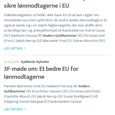
sikre lønmodtagerne i EU
Folkebevægelsen vil heller ikke have EU til at lave regler om
mindsteløn osv, men opfordrer de andre landes lønmodtagere til
også at samle sig i en stærk fagbevægelse, der kan skaffe dem
ordentlige løn- og arbejdsforhold. tk Kandidaterne Astrid Carøe
(SF) Nadeem Farooq (R)
Anders Guldhammer
(K) Christian Juhl
(F.m.E.) Jakob Nerup (El) Marianne Vind (S) Tobias Weische (DF)
LÆS ARTIKEL
Sjællands Nyheder
11. maj 2019
·
3F-møde om: Et bedre EU for
lønmodtagerne
Panelet Marianne Vind (S) Nadeem Farooq (R)
Anders
Guldhammer
(K) Kira Peter Hansen (SF) Christian Juhl (FmE)
Charlotte Munch (V) Jakob Nerup (El) Susan Kjeldgaard (Al)
Asbjørng Sonne Nørgaard (Tænketanken Cevea)
LÆS ARTIKEL