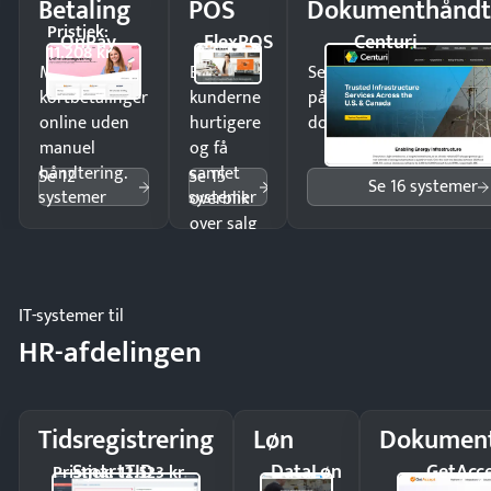
Betaling
POS
Dokumenthåndt
Pristjek:
OnPay
FlexPOS
Centuri
11.208 kr
Modtag
Ekspedér
Send kontrakter til unde
kortbetalinger
kunderne
på minutter og mist ing
online uden
hurtigere
dokumenter.
manuel
og få
håndtering.
samlet
Se 12
Se 15
Se 16 systemer
systemer
systemer
overblik
over salg
og lager.
IT-systemer til
HR-afdelingen
Tidsregistrering
Løn
Dokument
SmartTID
DataLøn
GetAcc
Pristjek: 12.523 kr