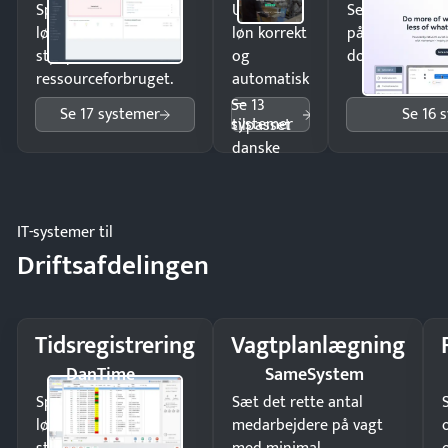
Spar tid på
Udbetal
Send kontrakter
lønberegning og få
løn korrekt
på minutter o
styr på
og
dokumenter.
ressourceforbruget.
automatisk
—
Se 13
Se 17 systemer
Se 16 
systemer
tilpasset
danske
regler.
IT-systemer til
Driftsafdelingen
Tidsregistrering
Vagtplanlægning
DanTime
SameSystem
Spar tid på
Sæt det rette antal
lønberegning og få
medarbejdere på vagt