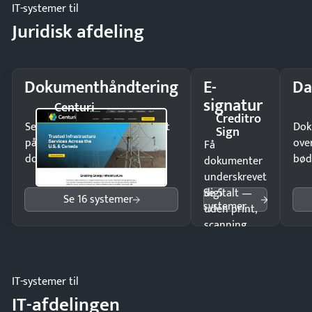
IT-systemer til
Juridisk afdeling
Dokumenthåndtering
E-
Da
signatur
Centuri
Creditro
Send kontrakter til underskrift
Dok
Sign
på minutter og mist ingen
ove
Få
dokumenter.
bød
dokumenter
underskrevet
Se 5
digitalt —
Se 16 systemer
systemer
uden print,
scanning
eller fysisk
møde.
IT-systemer til
IT-afdelingen