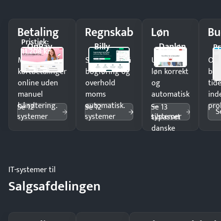
Betaling
Regnskab
Løn
Bu
Pristjek:
OnPay
Billy
Danløn
Pr
11.208 kr
Modtag
Spar timer på
Udbetal
Op
kortbetalinger
bogføring og
løn korrekt
bud
online uden
overhold
og
tide
manuel
moms
automatisk
ind
håndtering.
automatisk.
—
pro
Se 12
Se 12
Se 13
S
systemer
systemer
systemer
tilpasset
danske
regler.
IT-systemer til
Salgsafdelingen