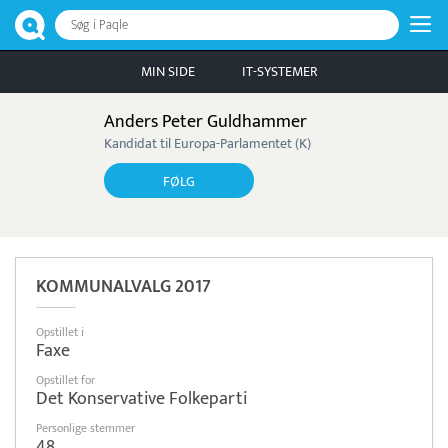
Søg i Paqle
MIN SIDE
IT-SYSTEMER
Anders Peter Guldhammer
Kandidat til Europa-Parlamentet (K)
FØLG
KOMMUNALVALG 2017
Opstillet i
Faxe
Opstillet for
Det Konservative Folkeparti
Personlige stemmer
48