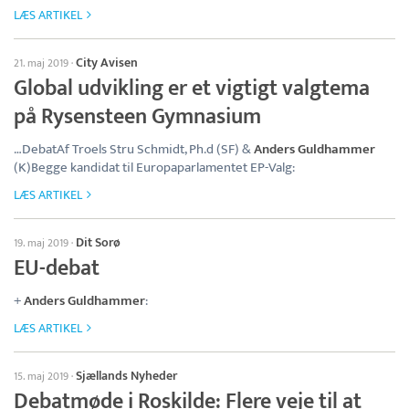
LÆS ARTIKEL
City Avisen
21. maj 2019
·
Global udvikling er et vigtigt valgtema
på Rysensteen Gymnasium
…DebatAf Troels Stru Schmidt, Ph.d (SF) &
Anders Guldhammer
(K)Begge kandidat til Europaparlamentet EP-Valg:
LÆS ARTIKEL
Dit Sorø
19. maj 2019
·
EU-debat
+
Anders Guldhammer
:
LÆS ARTIKEL
Sjællands Nyheder
15. maj 2019
·
Debatmøde i Roskilde: Flere veje til at