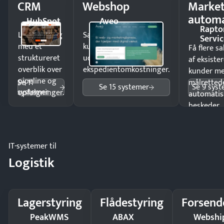
CRM
Webshop
Market
automa
HubSpot
Aveo
Rapto
Luk flere salg
Sælg produkter 24/7 til
Servic
med et
kunder i hele landet
Få flere s
struktureret
uden
af eksiste
overblik over
ekspedientomkostninger.
kunder m
pipeline og
Se 11
målrettede
Se 15 systemer
Se 9 sys
systemer
opfølgninger.
automatis
beskeder.
IT-systemer til
Logistik
Lagerstyring
Flådestyring
Forsend
PeakWMS
ABAX
Webshi