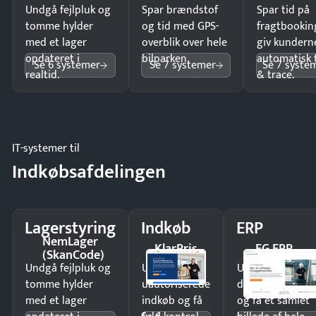
Undgå fejlpluk og
Spar brændstof
Spar tid på
tomme hylder
og tid med GPS-
fragtbookin
med et lager
overblik over hele
giv kundern
opdateret i
bilparken.
automatisk 
Se 6 systemer
Se 7 systemer
Se 7 syste
realtid.
& trace.
IT-systemer til
Indkøbsafdelingen
Lagerstyring
Indkøb
ERP
NemLager
KlarPris
EG ERP
(SkanCode)
Undgå fejlpluk og
Undgå
Undgå
tomme hylder
uautoriserede
dobbeltindtastn
med et lager
indkøb og få
og få ét samlet