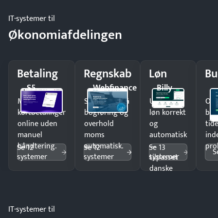
IT-systemer til
Økonomiafdelingen
Betaling
Regnskab
Løn
Bu
S5
Webfinance
Billy
Modtag
Spar timer på
Udbetal
Op
kortbetalinger
bogføring og
løn korrekt
bud
online uden
overhold
og
tide
manuel
moms
automatisk
ind
håndtering.
automatisk.
—
pro
Se 12
Se 12
Se 13
S
systemer
systemer
systemer
tilpasset
danske
regler.
IT-systemer til