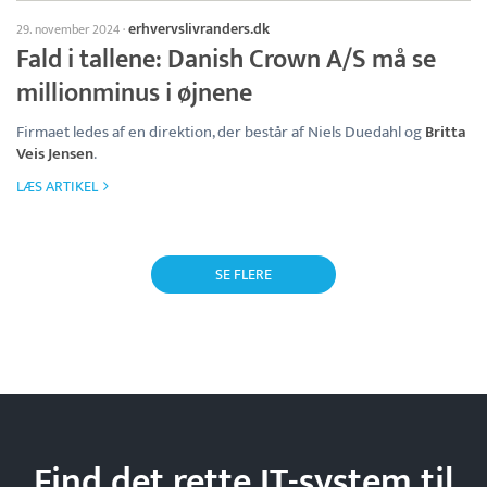
erhvervslivranders.dk
29. november 2024
·
Fald i tallene: Danish Crown A/S må se
millionminus i øjnene
Firmaet ledes af en direktion, der består af Niels Duedahl og
Britta
Veis Jensen
.
LÆS ARTIKEL
SE FLERE
Find det rette IT-system til