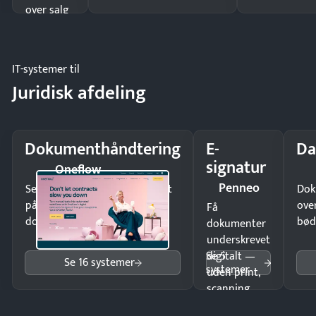
over salg
og lager.
IT-systemer til
Juridisk afdeling
Dokumenthåndtering
E-
Da
signatur
Oneflow
Penneo
Send kontrakter til underskrift
Dok
på minutter og mist ingen
ove
Få
dokumenter.
bød
dokumenter
underskrevet
Se 5
digitalt —
Se 16 systemer
systemer
uden print,
scanning
eller fysisk