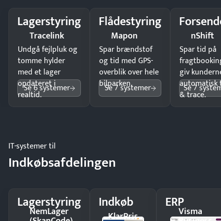
Lagerstyring
Flådestyring
Forsend
Tracelink
Mapon
nShift
Undgå fejlpluk og
Spar brændstof
Spar tid på
tomme hylder
og tid med GPS-
fragtbookin
med et lager
overblik over hele
giv kundern
opdateret i
bilparken.
automatisk 
Se 6 systemer
Se 7 systemer
Se 7 syste
realtid.
& trace.
IT-systemer til
Indkøbsafdelingen
Lagerstyring
Indkøb
ERP
NemLager
Visma
KlarPris