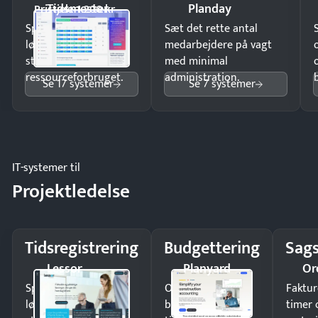
Tidsmester
Planday
Pristjek: 1.200 kr
Spar tid på
Sæt det rette antal
lønberegning og få
medarbejdere på vagt
styr på
med minimal
ressourceforbruget.
administration.
Se 17 systemer
Se 7 systemer
IT-systemer til
Projektledelse
Tidsregistrering
Budgettering
Sags
Lessor
Planyard
Or
Spar tid på
Opdag
Faktur
lønberegning og få
budgetafvigelser i
timer 