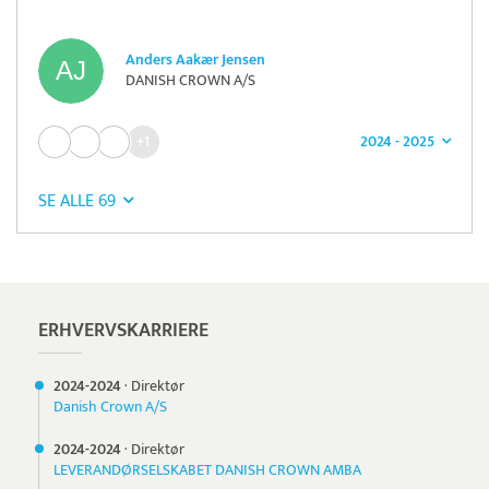
Anders Aakær Jensen
DANISH CROWN A/S
2024 - 2025
+1
SE ALLE 69
Pristjek:
1.200 kr
Se priseksempel
Tidsmester
Tidsregistrering
ERHVERVSKARRIERE
2024-
2024
·
Direktør
Danish Crown A/S
2024-
2024
·
Direktør
LEVERANDØRSELSKABET DANISH CROWN AMBA