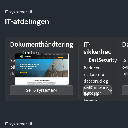
møde.
IT-systemer til
IT-afdelingen
Dokumenthåndtering
IT-
D
sikkerhed
Centuri
BestSecurity
Send kontrakter til underskrift
Do
på minutter og mist ingen
ov
Reducer
dokumenter.
bø
risikoen for
databrud og
Se 10
ransomware,
Se 16 systemer
systemer
der kan
lamme
driften.
IT-systemer til