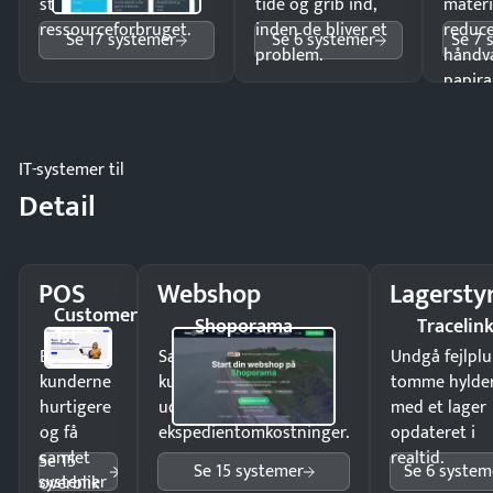
styr på
tide og grib ind,
materi
ressourceforbruget.
inden de bliver et
reduc
Se 17 systemer
Se 6 systemer
Se 7 
problem.
håndv
papira
IT-systemer til
Detail
POS
Webshop
Lagersty
Customer
Shoporama
Tracelin
1st
Ekspedér
Sælg produkter 24/7 til
Undgå fejlplu
kunderne
kunder i hele landet
tomme hylde
hurtigere
uden
med et lager
og få
ekspedientomkostninger.
opdateret i
samlet
realtid.
Se 15
Se 15 systemer
Se 6 system
systemer
overblik