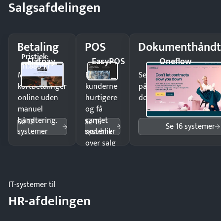
Salgsafdelingen
Betaling
POS
Dokumenthåndt
Pristjek:
Flatpay
EasyPOS
Oneflow
11.880 kr
Modtag
Ekspedér
Send kontrakter til unde
kortbetalinger
kunderne
på minutter og mist ing
online uden
hurtigere
dokumenter.
manuel
og få
håndtering.
samlet
Se 12
Se 15
Se 16 systemer
systemer
systemer
overblik
over salg
og lager.
IT-systemer til
HR-afdelingen