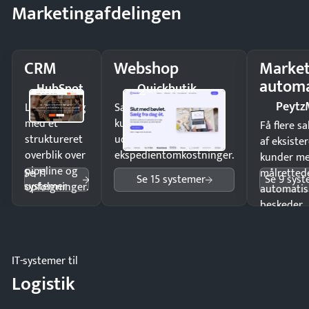
Marketingafdelingen
CRM
Webshop
Market
automa
HubSpot
Quickbutik
Peytz
Luk flere salg
Sælg produkter 24/7 til
med et
kunder i hele landet
Få flere s
struktureret
uden
af eksiste
overblik over
ekspedientomkostninger.
kunder m
pipeline og
Se 11
målrettede
Se 15 systemer
Se 9 sys
systemer
opfølgninger.
automatis
beskeder.
IT-systemer til
Logistik