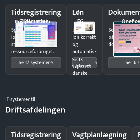
Tidsregistrering
Løn
Dokument
Tidsmester
EG
Oneflo
Pristjek: 1.200 kr
Spar tid på
Udbetal
Send kontrakter
lønberegning og få
løn korrekt
på minutter o
styr på
og
dokumenter.
ressourceforbruget.
automatisk
—
Se 13
Se 17 systemer
Se 16 
systemer
tilpasset
danske
regler.
IT-systemer til
Driftsafdelingen
Tidsregistrering
Vagtplanlægning