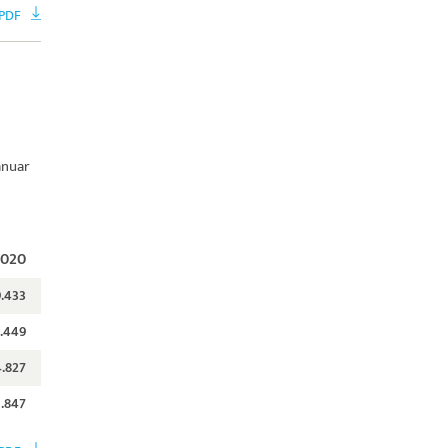
PDF
anuar
2020
9.433
.449
.827
1.847