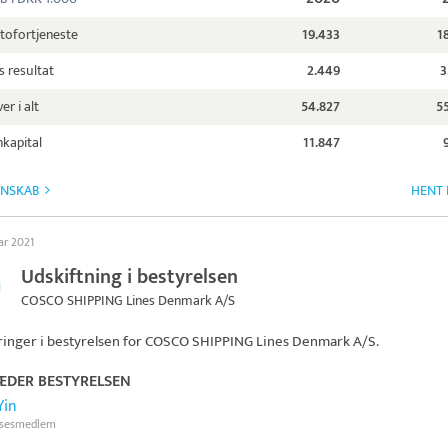
tofortjeneste
19.433
1
s resultat
2.449
3
er i alt
54.827
5
kapital
11.847
GNSKAB
HENT 
ar 2021
Udskiftning i bestyrelsen
COSCO SHIPPING Lines Denmark A/S
inger i bestyrelsen for
COSCO SHIPPING Lines Denmark A/S
.
ÆDER BESTYRELSEN
Yin
lsesmedlem