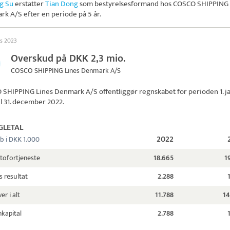
g Su
erstatter
Tian Dong
som bestyrelsesformand hos
COSCO SHIPPING 
rk A/S
efter en periode på 5 år.
ts 2023
Overskud på DKK 2,3 mio.
COSCO SHIPPING Lines Denmark A/S
 SHIPPING Lines Denmark A/S
offentliggør regnskabet for perioden 1. j
il 31. december 2022.
GLETAL
2022
b i DKK 1.000
tofortjeneste
18.665
1
s resultat
2.288
er i alt
11.788
14
kapital
2.788