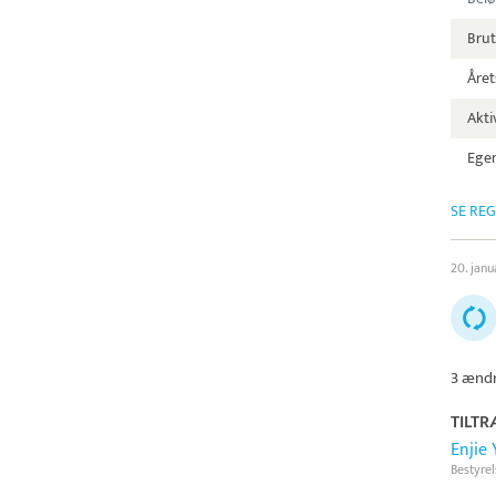
Brut
Året
Aktiv
Egen
SE RE
20. janu
3 ændr
TILTR
Enjie 
Bestyre