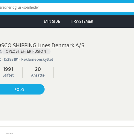
personer og virksomheder
MIN SIDE
IT-SYSTEMER
SCO SHIPPING Lines Denmark A/S
OPLØST EFTER FUSION
 · 15288191 · Reklamebeskyttet
1991
20
Stiftet
Ansatte
FØLG