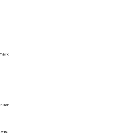
mark
anuar
2019