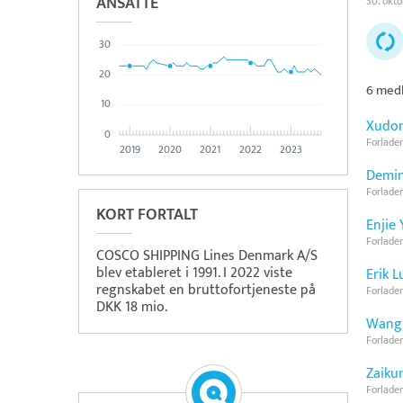
ANSATTE
30. okt
30
20
6 medl
10
Xudo
0
Forlader
2019
2020
2021
2022
2023
Demin
Forlader
KORT FORTALT
Enjie 
Forlader
COSCO SHIPPING Lines Denmark A/S
blev etableret i 1991. I 2022 viste
Erik L
regnskabet en bruttofortjeneste på
Forlader
DKK 18 mio.
Wang
Forlader
Zaiku
Forlader