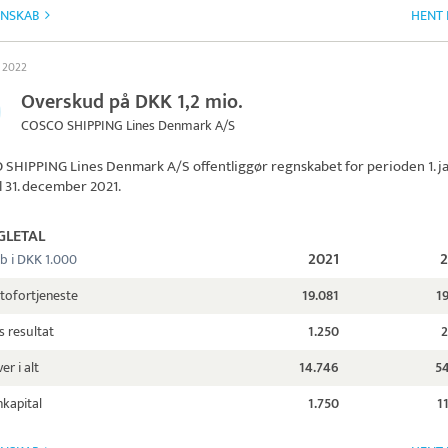
GNSKAB
HENT 
s 2022
Overskud på DKK 1,2 mio.
COSCO SHIPPING Lines Denmark A/S
 SHIPPING Lines Denmark A/S
offentliggør regnskabet for perioden 1. j
il 31. december 2021.
GLETAL
2021
b i DKK 1.000
tofortjeneste
19.081
1
s resultat
1.250
2
er i alt
14.746
54
kapital
1.750
1