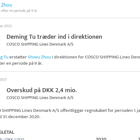
 Zhou
 efter en periode på 9 år
uar 2022
Deming Tu træder ind i direktionen
COSCO SHIPPING Lines Denmark A/S
g Tu
erstatter
Shiwu Zhou
i direktionen for
COSCO SHIPPING Lines Den
ter en periode på 9 år.
 2021
Overskud på DKK 2,4 mio.
COSCO SHIPPING Lines Denmark A/S
 SHIPPING Lines Denmark A/S
offentliggør regnskabet for perioden 1. j
il 31. december 2020.
GLETAL
2020
b i DKK 1.000