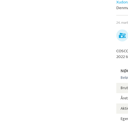
Xudon
Denma
24. mar
COSCO
2022 t
NØ
Belø
Brut
Året
Aktiv
Egen