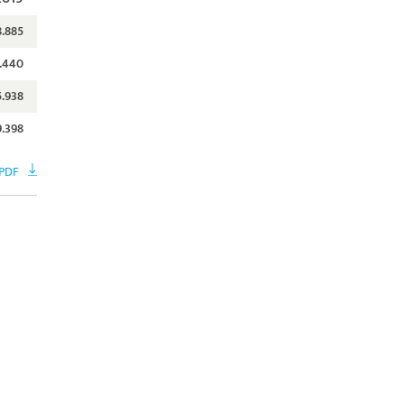
8.885
.440
5.938
9.398
PDF