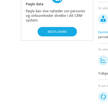
Paqle data
30. okt
Paqle kan vise nyheder om personer
og virksomheder direkte i dit CRM-
system.
BESTIL DEMO
Demin
period
30. okt
Tidlig
15. juni