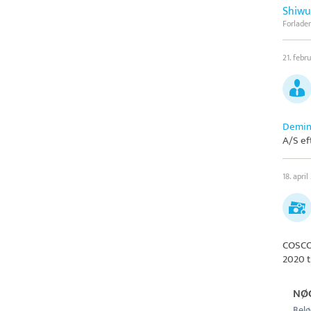
Shiwu
Forlader
21. febr
Demin
A/S
ef
18. april
COSCO
2020 t
NØ
Belø