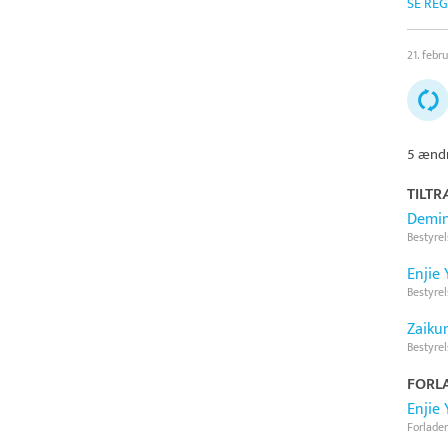
SE RE
21. febr
5 ændr
TILTR
Demin
Bestyre
Enjie 
Bestyre
Zaiku
Bestyre
FORL
Enjie 
Forlader