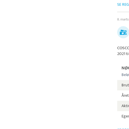
SE RE
8. mart
COSCO
2021 t
NØ
Belø
Brut
Året
Aktiv
Egen