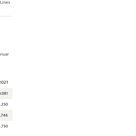
Lines
anuar
2021
9.081
1.250
.746
1.750