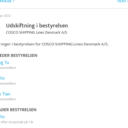
GNSKAB
HENT 
uar 2022
Udskiftning i bestyrelsen
COSCO SHIPPING Lines Denmark A/S
inger i bestyrelsen for
COSCO SHIPPING Lines Denmark A/S
.
ÆDER BESTYRELSEN
g Tu
lsesmedlem
Yin
lsesmedlem
n Tian
lsesmedlem
ADER BESTYRELSEN
Yin
 efter en periode på 1 år