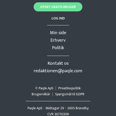
OPRET GRATIS BRUGER
LOG IND
Min side
Erhverv
Politik
Kontakt os
redaktionen@paqle.com
© Paqle ApS
Privatlivspolitik
Brugervilkår
Spørgsmål til GDPR
Paqle ApS
Midtager 29
2605 Brøndby
CVR 36710306