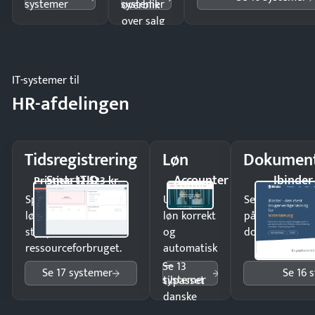
systemer
systemer
overblik
over salg
og lager.
IT-systemer til
HR-afdelingen
Tidsregistrering
Løn
Dokument
SmartTID
Accounter
Ibinder
Pristjek: 12.523 kr
Spar tid på
Udbetal
Send kontrakter
lønberegning og få
løn korrekt
på minutter o
styr på
og
dokumenter.
ressourceforbruget.
automatisk
—
Se 13
Se 17 systemer
Se 16 
systemer
tilpasset
danske
regler.