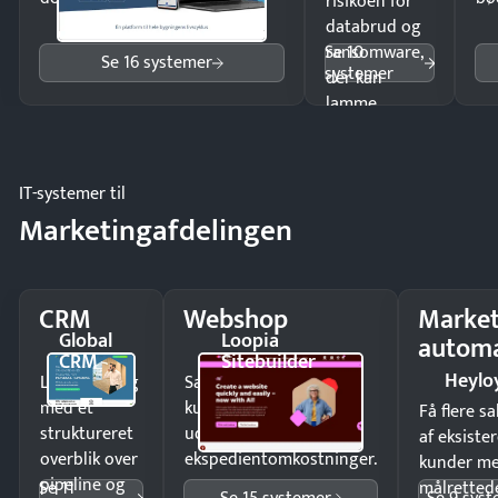
risikoen for
databrud og
Se 10
ransomware,
Se 16 systemer
systemer
der kan
lamme
driften.
IT-systemer til
Marketingafdelingen
CRM
Webshop
Market
Global
Loopia
automa
CRM
Sitebuilder
Heylo
Luk flere salg
Sælg produkter 24/7 til
med et
kunder i hele landet
Få flere s
struktureret
uden
af eksiste
overblik over
ekspedientomkostninger.
kunder m
pipeline og
Se 11
målrettede