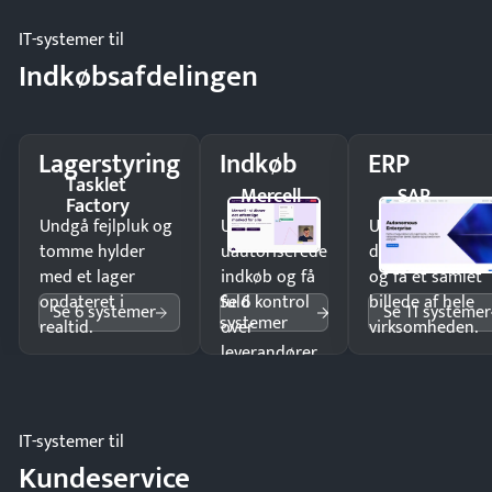
IT-systemer til
Indkøbsafdelingen
Lagerstyring
Indkøb
ERP
Tasklet
Mercell
SAP
Factory
Undgå fejlpluk og
Undgå
Undgå
tomme hylder
uautoriserede
dobbeltindtastn
med et lager
indkøb og få
og få ét samlet
Se 6
opdateret i
fuld kontrol
billede af hele
Se 6 systemer
Se 11 systemer
systemer
realtid.
over
virksomheden.
leverandører
og forbrug.
IT-systemer til
Kundeservice