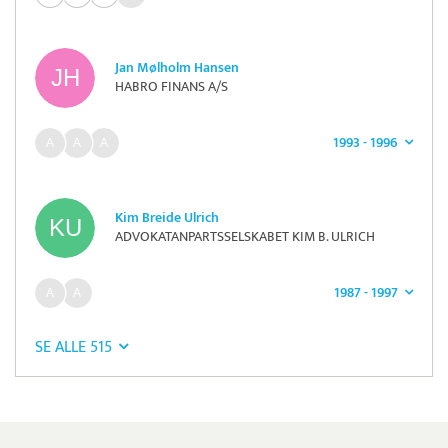
Jan Mølholm Hansen
HABRO FINANS A/S
1993 - 1996
Kim Breide Ulrich
ADVOKATANPARTSSELSKABET KIM B. ULRICH
1987 - 1997
SE ALLE 515
Pristjek:
12.523 kr
Se priseksempel
SmartTID
Tidsregistrering