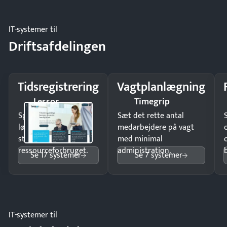
IT-systemer til
Driftsafdelingen
Tidsregistrering
Vagtplanlægning
Lessor
Timegrip
Spar tid på
Sæt det rette antal
lønberegning og få
medarbejdere på vagt
styr på
med minimal
ressourceforbruget.
administration.
Se 17 systemer
Se 7 systemer
IT-systemer til