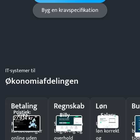
Byg en kravspecifikation
IT-systemer til
Økonomiafdelingen
Betaling
Regnskab
Løn
Bu
Pristjek:
Viva
Billy
Salary
27.924 kr
Modtag
Spar timer på
Udbetal
Op
kortbetalinger
bogføring og
løn korrekt
bud
online uden
overhold
og
tide