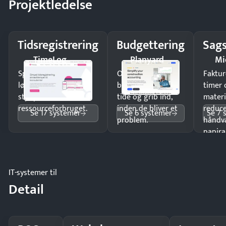
Projektledelse
Tidsregistrering
Budgettering
Sags
TimeLog
Planyard
Mi
Spar tid på
Opdag
Faktur
lønberegning og få
budgetafvigelser i
timer 
styr på
tide og grib ind,
materi
ressourceforbruget.
inden de bliver et
reduc
Se 17 systemer
Se 6 systemer
Se 7 
problem.
håndv
papira
IT-systemer til
Detail