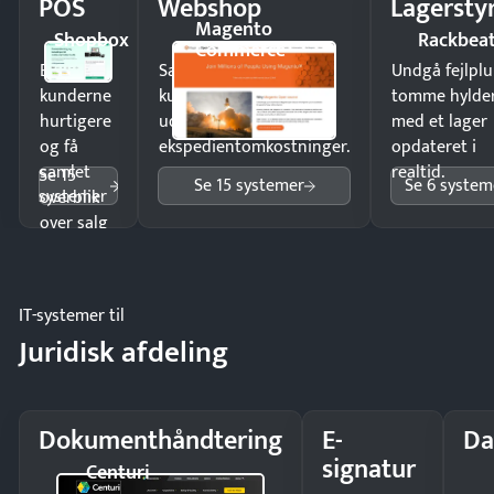
POS
Webshop
Lagersty
Magento
Shopbox
Rackbea
Commerce
Ekspedér
Sælg produkter 24/7 til
Undgå fejlplu
kunderne
kunder i hele landet
tomme hylde
hurtigere
uden
med et lager
og få
ekspedientomkostninger.
opdateret i
samlet
realtid.
Se 15
Se 15 systemer
Se 6 system
systemer
overblik
over salg
og lager.
IT-systemer til
Juridisk afdeling
Dokumenthåndtering
E-
Da
signatur
Centuri