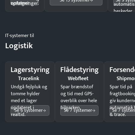
Se 15 systemer
Se 9 sys
systemer
opfølgninger.
automatis
beskeder.
IT-systemer til
Logistik
Lagerstyring
Flådestyring
Forsend
Tracelink
Webfleet
Shipmo
Undgå fejlpluk og
Spar brændstof
Spar tid på
tomme hylder
og tid med GPS-
fragtbookin
med et lager
overblik over hele
giv kundern
opdateret i
bilparken.
automatisk 
Se 6 systemer
Se 7 systemer
Se 7 syste
realtid.
& trace.