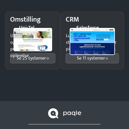
Omstilling
CRM
Uni-Tel
Salesforce
Undgå tabte opkald
Luk flere salg med et
og giv kunderne en
struktureret overblik over
professionel
pipeline og opfølgninger.
oplevelse.
Se 25 systemer
Se 11 systemer