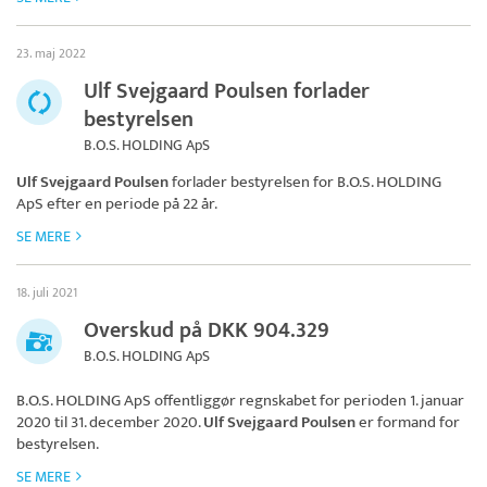
23. maj 2022
Ulf Svejgaard Poulsen forlader
bestyrelsen
B.O.S. HOLDING ApS
Ulf Svejgaard Poulsen
forlader bestyrelsen for
B.O.S. HOLDING
ApS
efter en periode på 22 år.
SE MERE
18. juli 2021
Overskud på DKK 904.329
B.O.S. HOLDING ApS
B.O.S. HOLDING ApS
offentliggør regnskabet for perioden 1. januar
2020 til 31. december 2020.
Ulf Svejgaard Poulsen
er formand for
bestyrelsen.
SE MERE