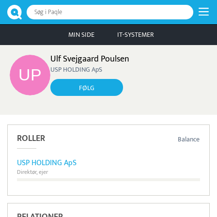
Søg i Paqle
MIN SIDE
IT-SYSTEMER
Ulf Svejgaard Poulsen
USP HOLDING ApS
FØLG
ROLLER
Balance
USP HOLDING ApS
Direktør, ejer