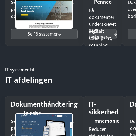
Penneo
Send kontrakter til underskrift
Dok
på minutter og mist ingen
ove
Få
dokumenter.
bød
dokumenter
underskrevet
Se 5
digitalt —
Se 16 systemer
systemer
uden print,
scanning
eller fysisk
møde.
IT-systemer til
IT-afdelingen
Dokumenthåndtering
IT-
D
sikkerhed
Ibinder
mnemonic
Send kontrakter til underskrift
Do
på minutter og mist ingen
ov
Reducer
dokumenter.
bø