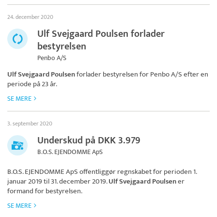
24. december 2020
Ulf Svejgaard Poulsen forlader
bestyrelsen
Penbo A/S
Ulf Svejgaard Poulsen
forlader bestyrelsen for
Penbo A/S
efter en
periode på 23 år.
SE MERE
3. september 2020
Underskud på DKK 3.979
B.O.S. EJENDOMME ApS
B.O.S. EJENDOMME ApS
offentliggør regnskabet for perioden 1.
januar 2019 til 31. december 2019.
Ulf Svejgaard Poulsen
er
formand for bestyrelsen.
SE MERE