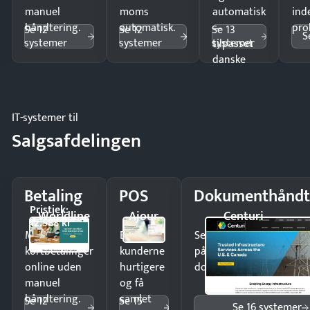
manuel
moms
automatisk
ind
håndtering.
automatisk.
—
pro
Se 12
Se 12
Se 13
S
systemer
systemer
systemer
tilpasset
danske
regler.
IT-systemer til
Salgsafdelingen
Betaling
POS
Dokumenthåndt
Pristjek:
Worldline
Ajour
Centuri
12.588 kr
Modtag
Ekspedér
Send kontrakter til unde
kortbetalinger
kunderne
på minutter og mist ing
online uden
hurtigere
dokumenter.
manuel
og få
håndtering.
samlet
Se 12
Se 15
Se 16 systemer