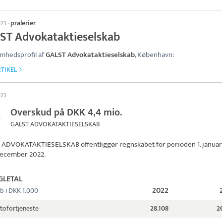
pralerier
023
·
ST Advokataktieselskab
mhedsprofil af
GALST Advokataktieselskab
, København:
TIKEL
023
Overskud på DKK 4,4 mio.
GALST ADVOKATAKTIESELSKAB
 ADVOKATAKTIESELSKAB
offentliggør regnskabet for perioden 1. janua
. december 2022.
GLETAL
2022
b i DKK 1.000
tofortjeneste
28.108
2