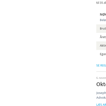
til 31
NØ
Belø
Brut
Året
Aktiv
Egen
SE RE
6. nove
Okt
Josep
Advoka
LÆS AR