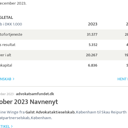
. december 2023.
GLETAL
2023
b i DKK 1.000
tofortjeneste
31.577
2
s resultat
5.352
er i alt
20.267
1
kapital
6.836
GNSKAB
HENT 
advokatsamfundet.dk
mber 2023
·
ober 2023 Navnenyt
hine Winge fra
Galst Advokataktieselskab
, København til Skau Reipurth
tpartnerselskab, København.
TIKEL