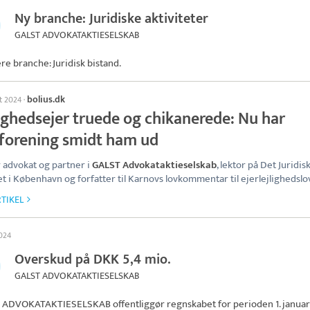
Ny branche: Juridiske aktiviteter
GALST ADVOKATAKTIESELSKAB
ere branche: Juridisk bistand.
bolius.dk
st 2024
·
lighedsejer truede og chikanerede: Nu har
rforening smidt ham ud
 advokat og partner i
GALST Advokataktieselskab
, lektor på Det Juridis
et i København og forfatter til Karnovs lovkommentar til ejerlejlighedslo
TIKEL
2024
Overskud på DKK 5,4 mio.
GALST ADVOKATAKTIESELSKAB
 ADVOKATAKTIESELSKAB
offentliggør regnskabet for perioden 1. janua