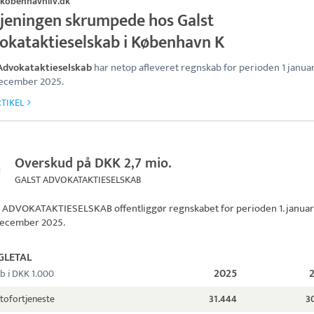
kobenhavnliv.dk
tjeningen skrumpede hos Galst
okataktieselskab i København K
 Advokataktieselskab
har netop afleveret regnskab for perioden 1 janua
 december 2025.
TIKEL
Overskud på DKK 2,7 mio.
GALST ADVOKATAKTIESELSKAB
 ADVOKATAKTIESELSKAB
offentliggør regnskabet for perioden 1. janua
. december 2025.
GLETAL
2025
b i DKK 1.000
tofortjeneste
31.444
3