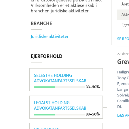
en bruttofortjeneste på DKK 31 mio.
Året
Virksomheden er et aktieselskab i
branchen juridiske aktiviteter.
Aktiv
BRANCHE
Egen
Juridiske aktiviteter
SE RE
22. dec
EJERFORHOLD
Gre
Hallgr
SELESTHE HOLDING
Tony C
ADVOKATANPARTSSELSKAB
Ejendo
33‒50%
Lange 
Solvei
Camill
LEGALST HOLDING
DI.
ADVOKATANPARTSSELSKAB
33‒50%
LÆS AR