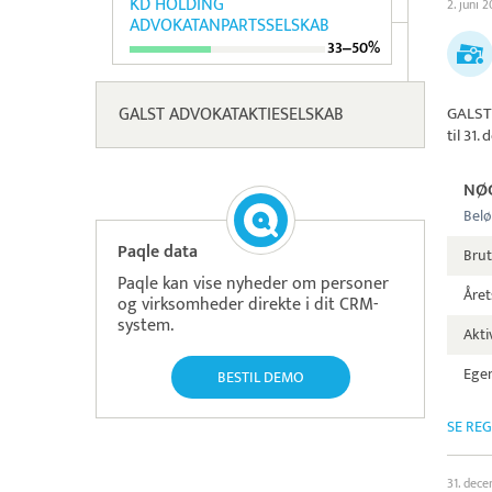
KD HOLDING
2. juni 
ADVOKATANPARTSSELSKAB
33‒50%
GALST ADVOKATAKTIESELSKAB
GALST
til 31
NØ
Belø
Paqle data
Brut
Paqle kan vise nyheder om personer
Året
og virksomheder direkte i dit CRM-
system.
Aktiv
Egen
BESTIL DEMO
SE RE
31. dec