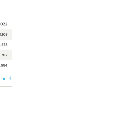
2022
8.108
4.378
9.762
5.984
PDF