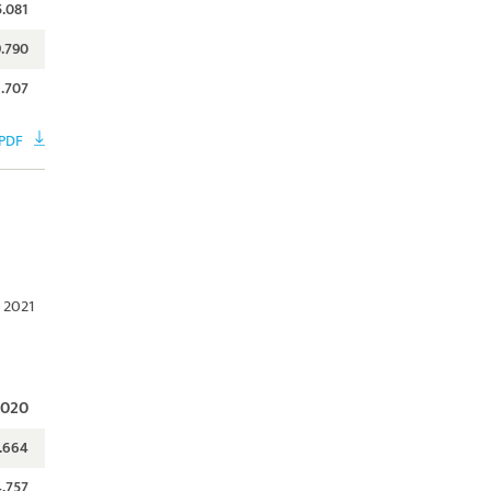
5.081
9.790
.707
PDF
 2021
2020
.664
4.757