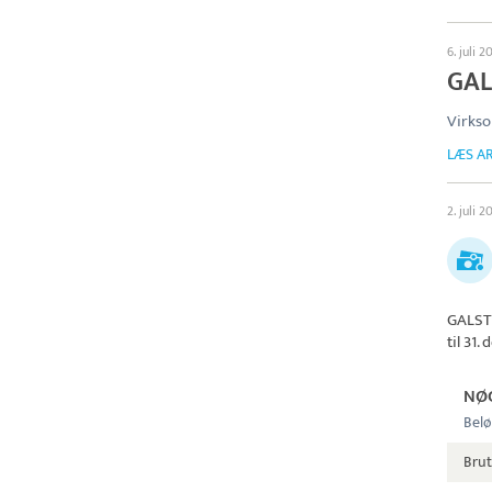
6. juli 2
GAL
Virkso
LÆS AR
2. juli 2
GALST
til 31
NØ
Belø
Brut