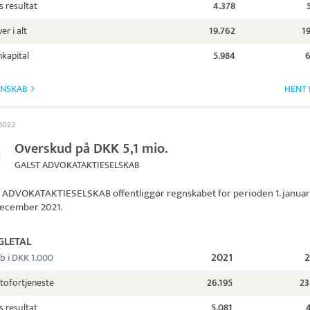
s resultat
4.378
er i alt
19.762
1
kapital
5.984
6
GNSKAB
HENT 
 2022
Overskud på DKK 5,1 mio.
GALST ADVOKATAKTIESELSKAB
 ADVOKATAKTIESELSKAB
offentliggør regnskabet for perioden 1. januar
. december 2021.
GLETAL
2021
b i DKK 1.000
tofortjeneste
26.195
23
s resultat
5.081