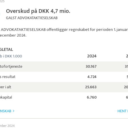
2025
Overskud på DKK 4,7 mio.
GALST ADVOKATAKTIESELSKAB
 ADVOKATAKTIESELSKAB
offentliggør regnskabet for perioden 1. janua
. december 2024.
GLETAL
2024
b i DKK 1.000
tofortjeneste
30.167
3
s resultat
4.724
er i alt
25.663
20
kapital
6.760
6
GNSKAB
HENT 
ember 2024