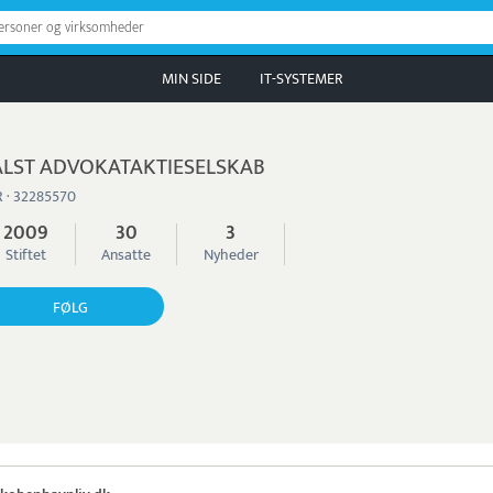
personer og virksomheder
MIN SIDE
IT-SYSTEMER
LST ADVOKATAKTIESELSKAB
 · 32285570
2009
30
3
Stiftet
Ansatte
Nyheder
FØLG