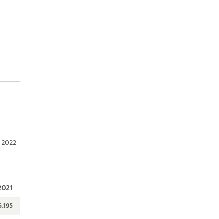
r 2022
2021
6.195