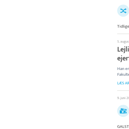
Tidlig
5. augu
Lej
eje
Han er
Fakult
LÆS AR
9. juni 
GALST