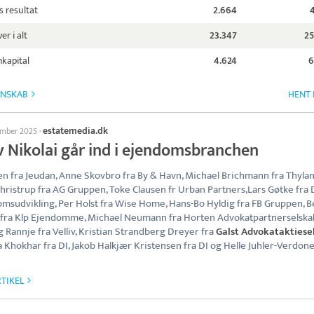
s resultat
2.664
er i alt
23.347
25
kapital
4.624
6
GNSKAB
HENT 
estatemedia.dk
ember 2025
·
v Nikolai går ind i ejendomsbranchen
en fra Jeudan, Anne Skovbro fra By & Havn, Michael Brichmann fra Thylan
hristrup fra AG Gruppen, Toke Clausen fr Urban Partners,Lars Gøtke fra
msudvikling, Per Holst fra Wise Home, Hans-Bo Hyldig fra FB Gruppen, B
fra Klp Ejendomme, Michael Neumann fra Horten Advokatpartnerselska
g Rannje fra Velliv, Kristian Strandberg Dreyer fra
Galst Advokataktiese
a Khokhar fra DI, Jakob Halkjær Kristensen fra DI og Helle Juhler-Verdone
TIKEL