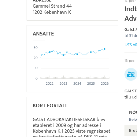
ADRESSE
17. juni
·
Gammel Strand 44
Ind
1202 København K
Adv
Galst
ANSATTE
til 31
LÆS AR
30
20
16. juni
10
0
2022
2023
2024
2025
2026
GALST
til 31
KORT FORTALT
NØ
GALST ADVOKATAKTIESELSKAB blev
Belø
etableret i 2009 og har adresse i
Brut
København K. I 2025 viste regnskabet