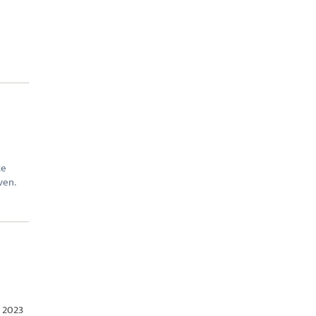
ke
ven.
r 2023