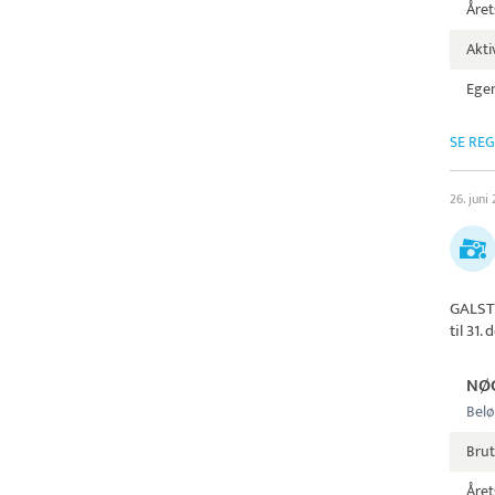
Året
Aktiv
Egen
SE RE
26. juni
GALST
til 31
NØ
Belø
Brut
Året