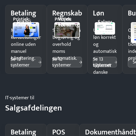
Betaling
Regnskab
Løn
Bu
Vores
Pristjek:
Pristjek:
Frisbii
Salary
Forening
17.268 kr
7.920 kr
Modtag
Spar timer på
Udbetal
Op
kortbetalinger
bogføring og
løn korrekt
bud
online uden
overhold
og
tide
manuel
moms
automatisk
ind
håndtering.
automatisk.
—
pro
Se 12
Se 12
Se 13
S
systemer
systemer
systemer
tilpasset
danske
regler.
IT-systemer til
Salgsafdelingen
Betaling
POS
Dokumenthåndt