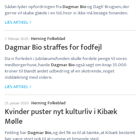
Sådan lyder opfordringen fra
Dagmar Bio
og Dagli' Brugsen, der
gerne vil skabe glæde i en tid, hvor vi ikke må besøge hinanden.
LÆS ARTIKEL
Herning Folkeblad
7. februar 2020
·
Dagmar Bio straffes for fodfejl
Da vi forleden i Jubilæumsfonden skulle fordele penge til vores
medborgerhuse, havde
Dagmar Bio
også søgt om knap 35.000
kroner til blandt andet udbedring af en skotrende, noget
inddækning med videre.
LÆS ARTIKEL
Herning Folkeblad
25. januar 2020
·
Kvinder puster nyt kulturliv i Kibæk
Mølle
Felding har
Dagmar Bio
, og det fik os til at tænke, at Kibæk bestemt
bør være stort nok til at rumme et lignende sted.