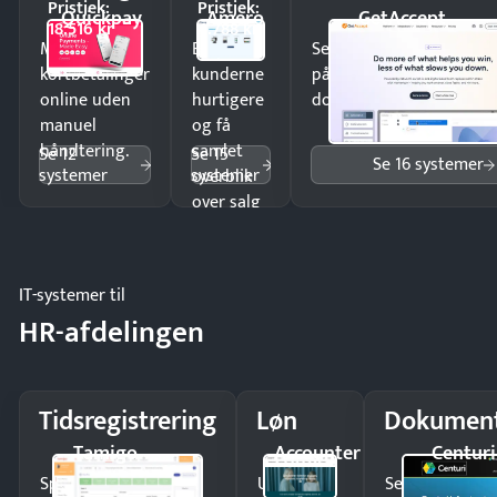
Pristjek:
Pristjek:
Quickpay
Amero
GetAccept
18.516 kr
4.788 kr
Modtag
Ekspedér
Send kontrakter til unde
kortbetalinger
kunderne
på minutter og mist ing
online uden
hurtigere
dokumenter.
manuel
og få
håndtering.
samlet
Se 12
Se 15
Se 16 systemer
systemer
systemer
overblik
over salg
og lager.
IT-systemer til
HR-afdelingen
Tidsregistrering
Løn
Dokument
Tamigo
Accounter
Centuri
Spar tid på
Udbetal
Send kontrakter