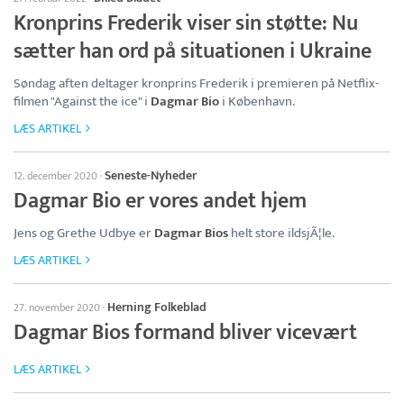
Kronprins Frederik viser sin støtte: Nu
sætter han ord på situationen i Ukraine
Søndag aften deltager kronprins Frederik i premieren på Netflix-
filmen "Against the ice" i
Dagmar Bio
i København.
LÆS ARTIKEL
Seneste-Nyheder
12. december 2020
·
Dagmar Bio er vores andet hjem
Jens og Grethe Udbye er
Dagmar Bios
helt store ildsjÃ¦le.
LÆS ARTIKEL
Herning Folkeblad
27. november 2020
·
Dagmar Bios formand bliver vicevært
LÆS ARTIKEL