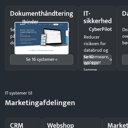
Dokumenthåndtering
IT-
D
sikkerhed
Ibinder
CyberPilot
Send kontrakter til underskrift
Do
på minutter og mist ingen
ov
Reducer
dokumenter.
bø
risikoen for
databrud og
Se 10
ransomware,
Se 16 systemer
systemer
der kan
lamme
driften.
IT-systemer til
Marketingafdelingen
CRM
Webshop
Market