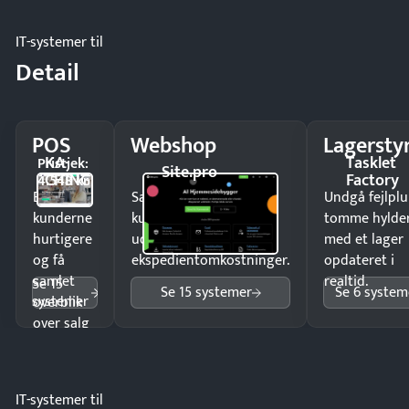
IT-systemer til
Detail
POS
Webshop
Lagersty
KA-
Tasklet
Pristjek:
Site.pro
CHING
Factory
4.548 kr
Ekspedér
Sælg produkter 24/7 til
Undgå fejlplu
kunderne
kunder i hele landet
tomme hylde
hurtigere
uden
med et lager
og få
ekspedientomkostninger.
opdateret i
samlet
realtid.
Se 15
Se 15 systemer
Se 6 system
systemer
overblik
over salg
og lager.
IT-systemer til