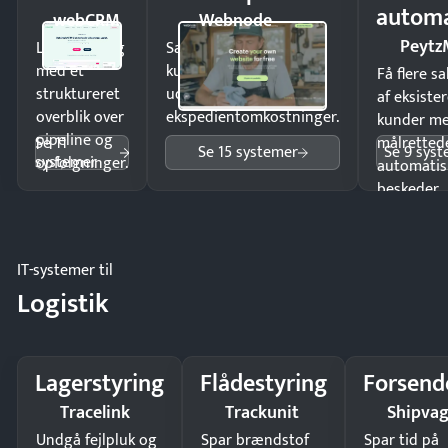
automa
webCRM
Webnode
Peytz
Luk flere salg
Sælg produkter 24/7 til
med et
kunder i hele landet
Få flere s
struktureret
uden
af eksiste
overblik over
ekspedientomkostninger.
kunder m
pipeline og
Se 11
målrettede
Se 15 systemer
Se 9 sys
systemer
opfølgninger.
automatis
beskeder.
IT-systemer til
Logistik
Lagerstyring
Flådestyring
Forsend
Tracelink
Trackunit
Shipva
Undgå fejlpluk og
Spar brændstof
Spar tid på