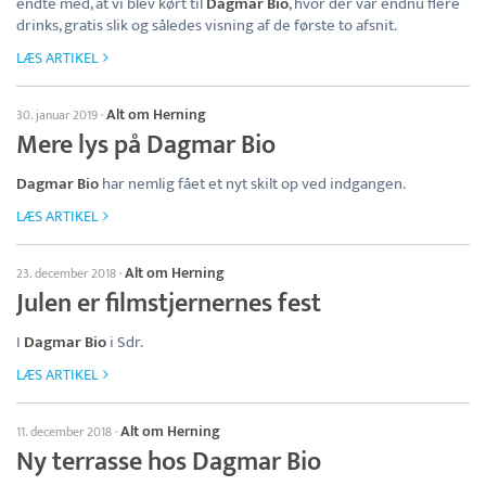
endte med, at vi blev kørt til
Dagmar Bio
, hvor der var endnu flere
drinks, gratis slik og således visning af de første to afsnit.
LÆS ARTIKEL
Alt om Herning
30. januar 2019
·
Mere lys på Dagmar Bio
Dagmar Bio
har nemlig fået et nyt skilt op ved indgangen.
LÆS ARTIKEL
Alt om Herning
23. december 2018
·
Julen er filmstjernernes fest
I
Dagmar Bio
i Sdr.
LÆS ARTIKEL
Alt om Herning
11. december 2018
·
Ny terrasse hos Dagmar Bio