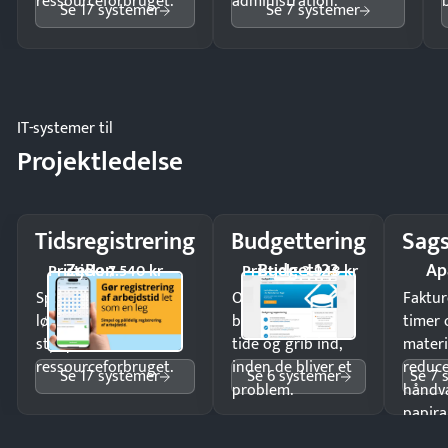
ressourceforbruget.
administration.
Se 17 systemer
Se 7 systemer
IT-systemer til
Projektledelse
Tidsregistrering
Budgettering
Sags
ZeBon
Budget123
Ap
Pristjek: 7.540 kr
Pristjek: 3.948 kr
Spar tid på
Opdag
Faktur
lønberegning og få
budgetafvigelser i
timer 
styr på
tide og grib ind,
materi
ressourceforbruget.
inden de bliver et
reduc
Se 17 systemer
Se 6 systemer
Se 7 
problem.
håndv
papira