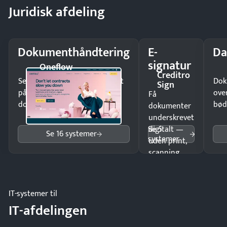
Juridisk afdeling
Dokumenthåndtering
E-
Da
signatur
Oneflow
Creditro
Send kontrakter til underskrift
Dok
Sign
på minutter og mist ingen
ove
Få
dokumenter.
bød
dokumenter
underskrevet
Se 5
digitalt —
Se 16 systemer
systemer
uden print,
scanning
eller fysisk
møde.
IT-systemer til
IT-afdelingen