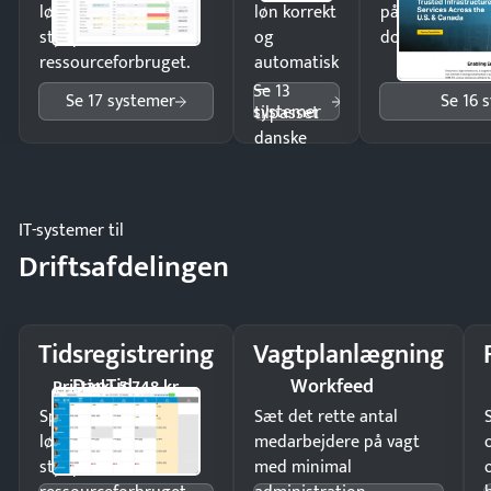
lønberegning og få
løn korrekt
på minutter o
styr på
og
dokumenter.
ressourceforbruget.
automatisk
—
Se 13
Se 17 systemer
Se 16 
systemer
tilpasset
danske
regler.
IT-systemer til
Driftsafdelingen
Tidsregistrering
Vagtplanlægning
DanTid
Workfeed
Pristjek: 5.748 kr
Spar tid på
Sæt det rette antal
lønberegning og få
medarbejdere på vagt
styr på
med minimal