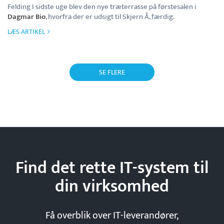
Felding I sidste uge blev den nye træterrasse på førstesalen i
Dagmar Bio
, hvorfra der er udsigt til Skjern Å, færdig.
LÆS ARTIKEL
SE FLERE
Find det rette IT-system til
din
virksomhed
Få overblik over IT-leverandører,