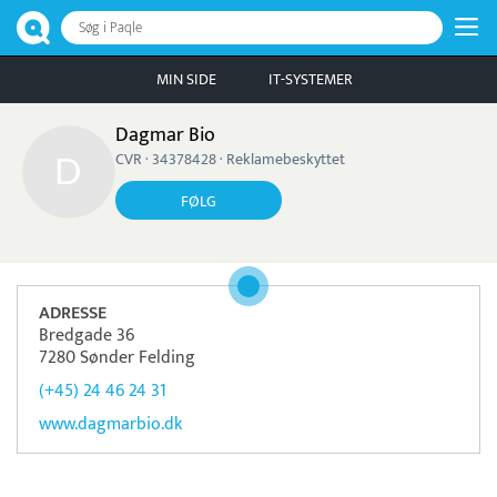
Søg i Paqle
MIN SIDE
IT-SYSTEMER
Dagmar Bio
CVR · 34378428 · Reklamebeskyttet
FØLG
ADRESSE
Bredgade 36
7280 Sønder Felding
(+45) 24 46 24 31
www.dagmarbio.dk
Pristjek:
17.268 kr
Se priseksempel
Frisbii
Betaling