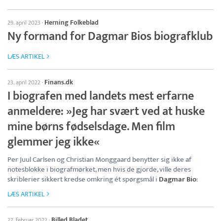
Herning Folkeblad
29. april 2023
·
Ny formand for Dagmar Bios biografklub
LÆS ARTIKEL
Finans.dk
23. april 2022
·
I biografen med landets mest erfarne
anmeldere: »Jeg har svært ved at huske
mine børns fødselsdage. Men film
glemmer jeg ikke«
Per Juul Carlsen og Christian Monggaard benytter sig ikke af
notesblokke i biografmørket, men hvis de gjorde, ville deres
skriblerier sikkert kredse omkring ét spørgsmål i
Dagmar Bio
:
LÆS ARTIKEL
Billed Bladet
27. februar 2022
·