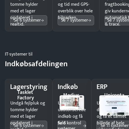
tomme hylder
og tid med GPS-
fragtbookin
med et lager
overblik over hele
giv kundern
opdateret i
bilparken.
automatisk 
Se 6 systemer
Se 7 systemer
Se 7 syste
realtid.
& trace.
IT-systemer til
Indkøbsafdelingen
Lagerstyring
Indkøb
ERP
Tasklet
Medius
Uniconta
Factory
Undgå fejlpluk og
Undgå
Undgå
tomme hylder
uautoriserede
dobbeltindtastn
med et lager
indkøb og få
og få ét samlet
Se 6
opdateret i
fuld kontrol
billede af hele
Se 6 systemer
Se 11 systemer
systemer