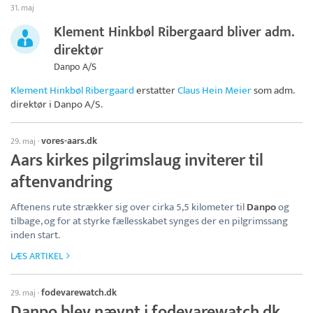
31. maj
Klement Hinkbøl Ribergaard bliver adm.
direktør
Danpo A/S
Klement Hinkbøl Ribergaard
erstatter
Claus Hein Meier
som adm.
direktør i
Danpo A/S
.
vores-aars.dk
29. maj
·
Aars kirkes pilgrimslaug inviterer til
aftenvandring
Aftenens rute strækker sig over cirka 5,5 kilometer til
Danpo
og
tilbage, og for at styrke fællesskabet synges der en pilgrimssang
inden start.
LÆS ARTIKEL
fodevarewatch.dk
29. maj
·
Danpo blev nævnt i fodevarewatch.dk