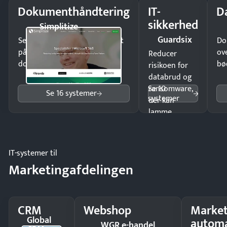
Dokumenthåndtering
IT-
D
sikkerhed
Simplitize
Guardsix
Send kontrakter til underskrift
Do
på minutter og mist ingen
ov
Reducer
dokumenter.
bø
risikoen for
databrud og
Se 10
ransomware,
Se 16 systemer
systemer
der kan
lamme
driften.
IT-systemer til
Marketingafdelingen
CRM
Webshop
Market
Global
automa
WGR e-handel