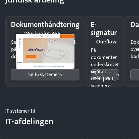
Dokumenthåndtering
E-
Da
signatur
Workpoint 365
Oneflow
Send kontrakter til underskrift
Dok
på minutter og mist ingen
ove
Få
dokumenter.
bød
dokumenter
underskrevet
Se 5
digitalt —
Se 16 systemer
systemer
uden print,
scanning
eller fysisk
møde.
IT-systemer til
IT-afdelingen