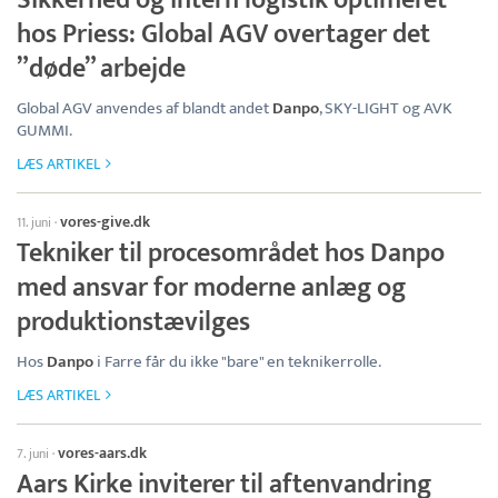
Sikkerhed og intern logistik optimeret
hos Priess: Global AGV overtager det
”døde” arbejde
Global AGV anvendes af blandt andet
Danpo
, SKY-LIGHT og AVK
GUMMI.
LÆS ARTIKEL
vores-give.dk
11. juni
·
Tekniker til procesområdet hos Danpo
med ansvar for moderne anlæg og
produktionstævilges
Hos
Danpo
i Farre får du ikke "bare" en teknikerrolle.
LÆS ARTIKEL
vores-aars.dk
7. juni
·
Aars Kirke inviterer til aftenvandring