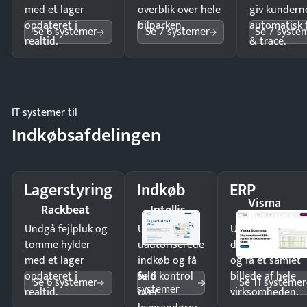
med et lager
overblik over hele
giv kundern
opdateret i
bilparken.
automatisk 
Se 6 systemer
Se 7 systemer
Se 7 syste
realtid.
& trace.
IT-systemer til
Indkøbsafdelingen
Lagerstyring
Indkøb
ERP
Visma
Rackbeat
Intellis
Business
Undgå fejlpluk og
Undgå
Undgå
tomme hylder
uautoriserede
dobbeltindtastn
med et lager
indkøb og få
og få ét samlet
Se 6
opdateret i
fuld kontrol
billede af hele
Se 6 systemer
Se 11 systemer
systemer
realtid.
over
virksomheden.