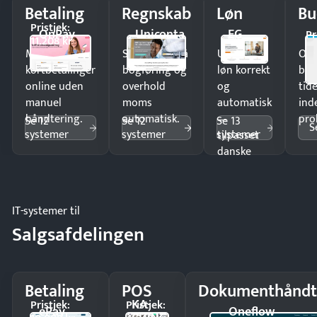
Betaling
Regnskab
Løn
Bu
Pristjek:
OnPay
Uniconta
EG
Pr
11.208 kr
Modtag
Spar timer på
Udbetal
Op
kortbetalinger
bogføring og
løn korrekt
bud
online uden
overhold
og
tide
manuel
moms
automatisk
ind
håndtering.
automatisk.
—
pro
Se 12
Se 12
Se 13
S
systemer
systemer
systemer
tilpasset
danske
regler.
IT-systemer til
Salgsafdelingen
Betaling
POS
Dokumenthåndt
KA-
Pristjek:
Pristjek:
ePay
Oneflow