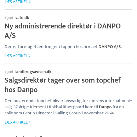
LÆS ARTIKEL
vafo.dk
1. juni
·
Ny administrerende direktør i DANPO
A/S
Der er foretaget ændringer i toppen hos firmaet
DANPO A/S
.
LÆS ARTIKEL
landbrugsavisen.dk
1. juni
·
Salgsdirektør tager over som topchef
hos Danpo
Den nuværende topchef bliver ansvarlig for ejerens internationale
salg. 37-årige Klement Hinkbøl Ribergaard kom til
Danpo
fra en
rolle som Group Director i Salling Group i november 2024.
LÆS ARTIKEL