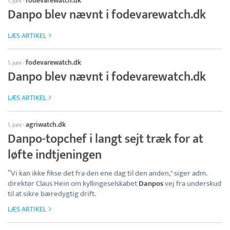
fodevarewatch.dk
1. juni
·
Danpo blev nævnt i fodevarewatch.dk
LÆS ARTIKEL
fodevarewatch.dk
1. juni
·
Danpo blev nævnt i fodevarewatch.dk
LÆS ARTIKEL
agriwatch.dk
1. juni
·
Danpo-topchef i langt sejt træk for at
løfte indtjeningen
”Vi kan ikke fikse det fra den ene dag til den anden," siger adm.
direktør Claus Hein om kyllingeselskabet
Danpos
vej fra underskud
til at sikre bæredygtig drift.
LÆS ARTIKEL