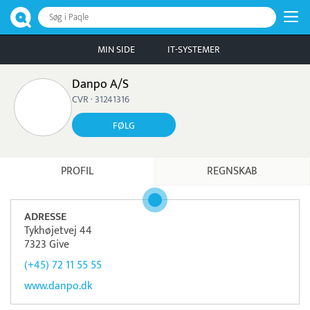
Søg i Paqle
MIN SIDE
IT-SYSTEMER
Danpo A/S
CVR · 31241316
FØLG
PROFIL
REGNSKAB
ADRESSE
Tykhøjetvej 44
7323 Give
(+45) 72 11 55 55
www.danpo.dk