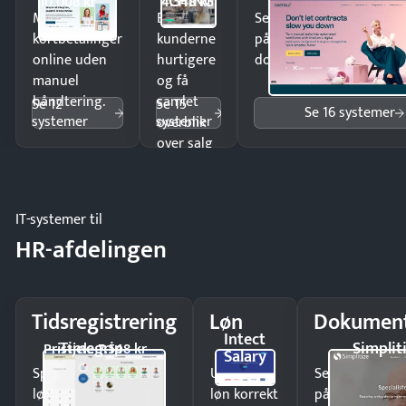
CHING
10.008 kr
4.548 kr
Modtag
Ekspedér
Send kontrakter til unde
kortbetalinger
kunderne
på minutter og mist ing
online uden
hurtigere
dokumenter.
manuel
og få
håndtering.
samlet
Se 12
Se 15
Se 16 systemer
systemer
systemer
overblik
over salg
og lager.
IT-systemer til
HR-afdelingen
Tidsregistrering
Løn
Dokument
Intect
Timegrip
Simplit
Pristjek: 7.548 kr
Salary
Spar tid på
Udbetal
Send kontrakter
lønberegning og få
løn korrekt
på minutter o