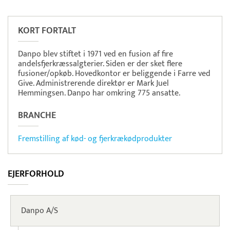
Pristjek:
11.208 kr
Se priseksempel
OnPay
Betaling
KORT FORTALT
Danpo blev stiftet i 1971 ved en fusion af fire
andelsfjerkræssalgterier. Siden er der sket flere
fusioner/opkøb. Hovedkontor er beliggende i Farre ved
Give. Administrerende direktør er Mark Juel
Hemmingsen. Danpo har omkring 775 ansatte.
BRANCHE
Fremstilling af kød- og fjerkrækødprodukter
EJERFORHOLD
Danpo A/S