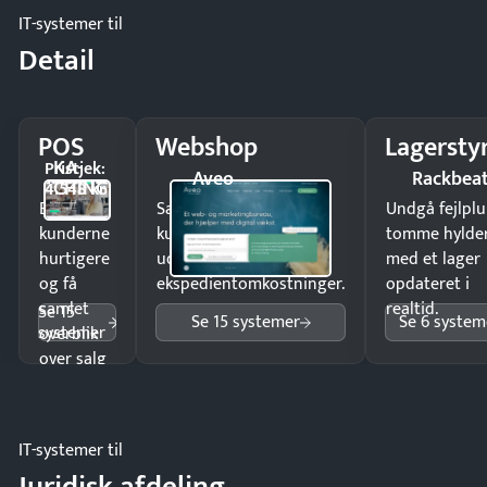
IT-systemer til
Detail
POS
Webshop
Lagersty
KA-
Pristjek:
Aveo
Rackbea
CHING
4.548 kr
Ekspedér
Sælg produkter 24/7 til
Undgå fejlplu
kunderne
kunder i hele landet
tomme hylde
hurtigere
uden
med et lager
og få
ekspedientomkostninger.
opdateret i
samlet
realtid.
Se 15
Se 15 systemer
Se 6 system
systemer
overblik
over salg
og lager.
IT-systemer til
Juridisk afdeling