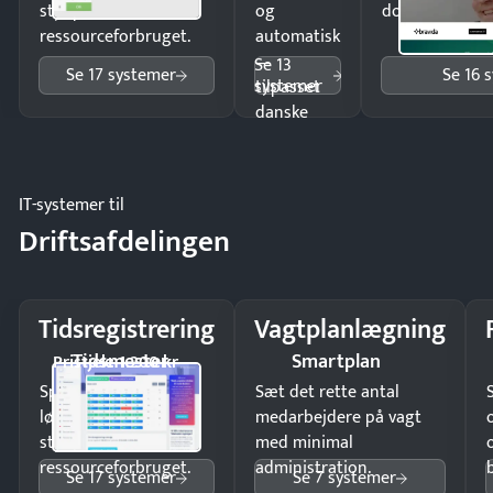
styr på
og
dokumenter.
ressourceforbruget.
automatisk
—
Se 13
Se 17 systemer
Se 16 
systemer
tilpasset
danske
regler.
IT-systemer til
Driftsafdelingen
Tidsregistrering
Vagtplanlægning
Tidsmester
Smartplan
Pristjek: 1.200 kr
Spar tid på
Sæt det rette antal
lønberegning og få
medarbejdere på vagt
styr på
med minimal
ressourceforbruget.
administration.
Se 17 systemer
Se 7 systemer