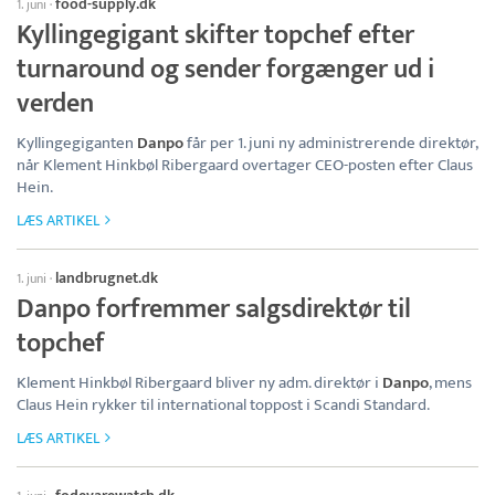
food-supply.dk
1. juni
·
Kyllingegigant skifter topchef efter
turnaround og sender forgænger ud i
verden
Kyllingegiganten
Danpo
får per 1. juni ny administrerende direktør,
når Klement Hinkbøl Ribergaard overtager CEO-posten efter Claus
Hein.
LÆS ARTIKEL
landbrugnet.dk
1. juni
·
Danpo forfremmer salgsdirektør til
topchef
Klement Hinkbøl Ribergaard bliver ny adm. direktør i
Danpo
, mens
Claus Hein rykker til international toppost i Scandi Standard.
LÆS ARTIKEL