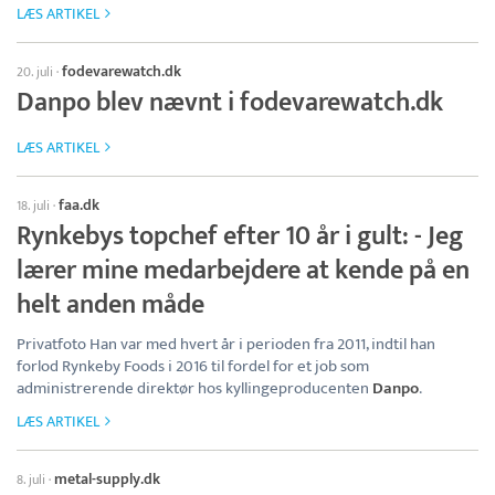
LÆS ARTIKEL
fodevarewatch.dk
20. juli
·
Danpo blev nævnt i fodevarewatch.dk
LÆS ARTIKEL
faa.dk
18. juli
·
Rynkebys topchef efter 10 år i gult: - Jeg
lærer mine medarbejdere at kende på en
helt anden måde
Privatfoto Han var med hvert år i perioden fra 2011, indtil han
forlod Rynkeby Foods i 2016 til fordel for et job som
administrerende direktør hos kyllingeproducenten
Danpo
.
LÆS ARTIKEL
metal-supply.dk
8. juli
·