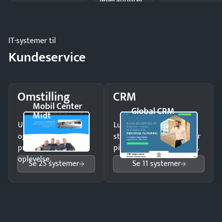
leverandører
og forbrug.
IT-systemer til
Kundeservice
Omstilling
CRM
Mobil Center
Global CRM
Midt
Undgå tabte opkald
Luk flere salg med et
og giv kunderne en
struktureret overblik over
professionel
pipeline og opfølgninger.
oplevelse.
Se 25 systemer
Se 11 systemer