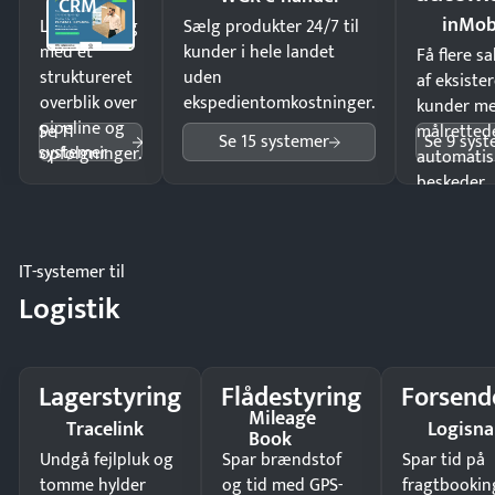
CRM
inMob
Luk flere salg
Sælg produkter 24/7 til
med et
kunder i hele landet
Få flere s
struktureret
uden
af eksiste
overblik over
ekspedientomkostninger.
kunder m
pipeline og
Se 11
målrettede
Se 15 systemer
Se 9 sys
systemer
opfølgninger.
automatis
beskeder.
IT-systemer til
Logistik
Lagerstyring
Flådestyring
Forsend
Mileage
Tracelink
Logisn
Book
Undgå fejlpluk og
Spar brændstof
Spar tid på
tomme hylder
og tid med GPS-
fragtbookin