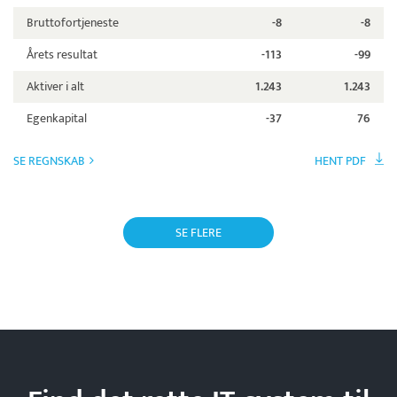
Bruttofortjeneste
-8
-8
Årets resultat
-113
-99
Aktiver i alt
1.243
1.243
Egenkapital
-37
76
SE REGNSKAB
HENT PDF
SE FLERE