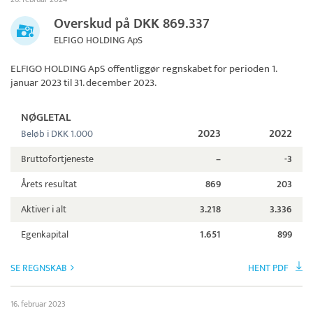
Overskud på DKK 869.337
ELFIGO HOLDING ApS
ELFIGO HOLDING ApS
offentliggør regnskabet for perioden 1.
januar 2023 til 31. december 2023.
NØGLETAL
2023
2022
Beløb i DKK 1.000
Bruttofortjeneste
–
-3
Årets resultat
869
203
Aktiver i alt
3.218
3.336
Egenkapital
1.651
899
SE REGNSKAB
HENT PDF
16. februar 2023