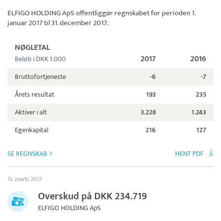
ELFIGO HOLDING ApS
offentliggør regnskabet for perioden 1.
januar 2017 til 31. december 2017.
NØGLETAL
2017
2016
Beløb i DKK 1.000
Bruttofortjeneste
-6
-7
Årets resultat
193
235
Aktiver i alt
3.228
1.243
Egenkapital
216
127
SE REGNSKAB
HENT PDF
13. marts 2017
Overskud på DKK 234.719
ELFIGO HOLDING ApS