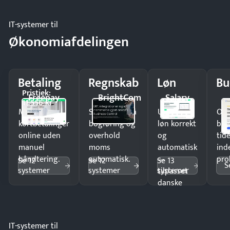
IT-systemer til
Økonomiafdelingen
Betaling
Regnskab
Løn
Bu
Pristjek:
Freepay
BrightCom
Salary
11.556 kr
Modtag
Spar timer på
Udbetal
Op
kortbetalinger
bogføring og
løn korrekt
bud
online uden
overhold
og
tide
manuel
moms
automatisk
ind
håndtering.
automatisk.
—
pro
Se 12
Se 12
Se 13
S
systemer
systemer
systemer
tilpasset
danske
regler.
IT-systemer til