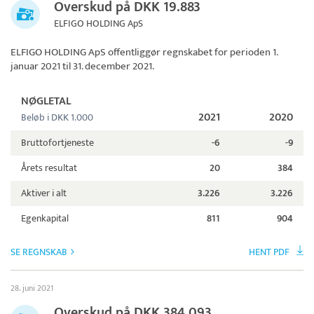
Overskud på DKK 19.883
ELFIGO HOLDING ApS
ELFIGO HOLDING ApS
offentliggør regnskabet for perioden 1.
januar 2021 til 31. december 2021.
NØGLETAL
2021
2020
Beløb i DKK 1.000
Bruttofortjeneste
-6
-9
Årets resultat
20
384
Aktiver i alt
3.226
3.226
Egenkapital
811
904
SE REGNSKAB
HENT PDF
28. juni 2021
Overskud på DKK 384.093