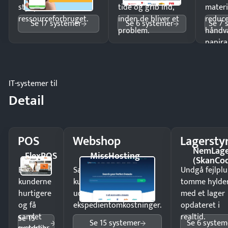
styr på
tide og grib ind,
materi
ressourceforbruget.
inden de bliver et
reduc
Se 17 systemer
Se 6 systemer
Se 7 
problem.
håndv
papira
IT-systemer til
Detail
POS
Webshop
Lagersty
NemLag
FlexPOS
MissHosting
(SkanCo
Ekspedér
Sælg produkter 24/7 til
Undgå fejlplu
kunderne
kunder i hele landet
tomme hylde
hurtigere
uden
med et lager
og få
ekspedientomkostninger.
opdateret i
samlet
realtid.
Se 15
Se 15 systemer
Se 6 system