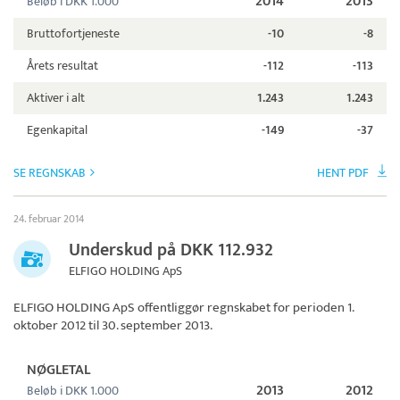
2014
2013
Beløb i DKK 1.000
Bruttofortjeneste
-10
-8
Årets resultat
-112
-113
Aktiver i alt
1.243
1.243
Egenkapital
-149
-37
SE REGNSKAB
HENT PDF
24. februar 2014
Underskud på DKK 112.932
ELFIGO HOLDING ApS
ELFIGO HOLDING ApS
offentliggør regnskabet for perioden 1.
oktober 2012 til 30. september 2013.
NØGLETAL
2013
2012
Beløb i DKK 1.000