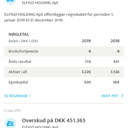
ELFIGO HOLDING ApS
ELFIGO HOLDING ApS
offentliggør regnskabet for perioden 1.
januar 2019 til 31. december 2019.
NØGLETAL
2019
2018
Beløb i DKK 1.000
Bruttofortjeneste
-8
-8
Årets resultat
174
451
Aktiver i alt
3.226
3.524
Egenkapital
630
564
SE REGNSKAB
HENT PDF
9. maj 2019
Overskud på DKK 451.365
ELFIGO HOLDING ApS