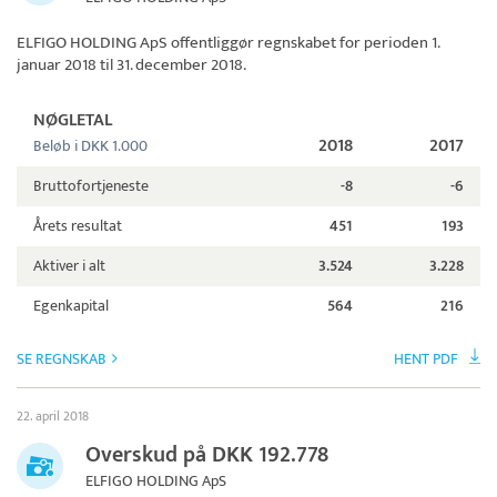
ELFIGO HOLDING ApS
offentliggør regnskabet for perioden 1.
januar 2018 til 31. december 2018.
NØGLETAL
2018
2017
Beløb i DKK 1.000
Bruttofortjeneste
-8
-6
Årets resultat
451
193
Aktiver i alt
3.524
3.228
Egenkapital
564
216
SE REGNSKAB
HENT PDF
22. april 2018
Overskud på DKK 192.778
ELFIGO HOLDING ApS