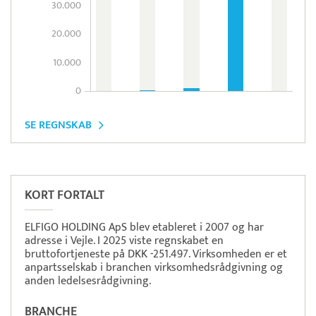
30.000
20.000
10.000
0
SE REGNSKAB
Pristjek:
11.556 kr
Se priseksempel
Freepay
Betaling
KORT FORTALT
ELFIGO HOLDING ApS blev etableret i 2007 og har
adresse i Vejle. I 2025 viste regnskabet en
bruttofortjeneste på DKK -251.497. Virksomheden er et
anpartsselskab i branchen virksomhedsrådgivning og
anden ledelsesrådgivning.
BRANCHE