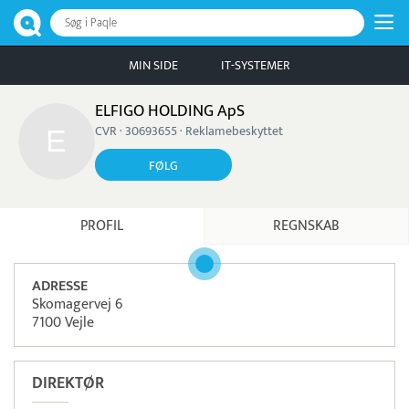
Søg i Paqle
MIN SIDE
IT-SYSTEMER
ELFIGO HOLDING ApS
CVR · 30693655 · Reklamebeskyttet
FØLG
PROFIL
REGNSKAB
ADRESSE
Skomagervej 6
7100 Vejle
DIREKTØR