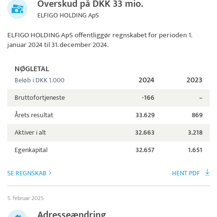
Overskud på DKK 33 mio.
ELFIGO HOLDING ApS
ELFIGO HOLDING ApS
offentliggør regnskabet for perioden 1.
januar 2024 til 31. december 2024.
NØGLETAL
2024
2023
Beløb i DKK 1.000
Bruttofortjeneste
-166
–
Årets resultat
33.629
869
Aktiver i alt
32.663
3.218
Egenkapital
32.657
1.651
SE REGNSKAB
HENT PDF
5. februar 2025
Adresseændring