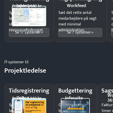
Intempus
Workfeed
Pristjek: 7.440 kr
Spar tid på
Sæt det rette antal
lønberegning og få
medarbejdere på vagt
styr på
med minimal
ressourceforbruget.
administration.
Se 17 systemer
Se 7 systemer
IT-systemer til
Projektledelse
Tidsregistrering
Budgettering
Sags
Wo
ZeBon
Infosuite
Pristjek: 7.540 kr
36
Spar tid på
Opdag
Faktur
lønberegning og få
budgetafvigelser i
timer 