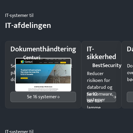
møde.
IT-systemer til
IT-afdelingen
Dokumenthåndtering
IT-
D
sikkerhed
Centuri
BestSecurity
Send kontrakter til underskrift
Do
på minutter og mist ingen
ov
Reducer
dokumenter.
bø
risikoen for
databrud og
Se 10
ransomware,
Se 16 systemer
systemer
der kan
lamme
driften.
IT-systemer til