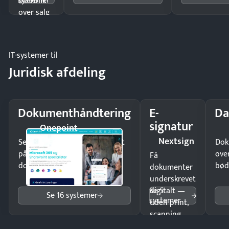
systemer
overblik
over salg
og lager.
IT-systemer til
Juridisk afdeling
Dokumenthåndtering
E-
Da
signatur
Onepoint
Nextsign
Send kontrakter til underskrift
Dok
på minutter og mist ingen
ove
Få
dokumenter.
bød
dokumenter
underskrevet
Se 5
digitalt —
Se 16 systemer
systemer
uden print,
scanning
eller fysisk