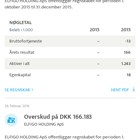
ELFIGO HOLDING ApS
offentliggør regnskabet for perioden 1.
oktober 2015 til 31. december 2015.
NØGLETAL
2015
2015
Beløb i 1.000
Bruttofortjeneste
–
-13
Årets resultat
–
166
Aktiver i alt
–
1.243
Egenkapital
–
18
SE REGNSKAB
HENT PDF
28. februar 2016
Overskud på DKK 166.183
ELFIGO HOLDING ApS
ELFIGO HOLDING ApS
offentliggør regnskabet for perioden 1.