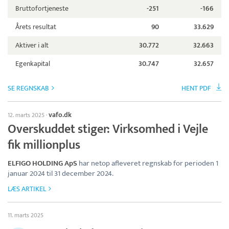
Bruttofortjeneste
-251
-166
Årets resultat
90
33.629
Aktiver i alt
30.772
32.663
Egenkapital
30.747
32.657
SE REGNSKAB
HENT PDF
vafo.dk
12. marts 2025
·
Overskuddet stiger: Virksomhed i Vejle
fik millionplus
ELFIGO HOLDING ApS
har netop afleveret regnskab for perioden 1
januar 2024 til 31 december 2024.
LÆS ARTIKEL
11. marts 2025