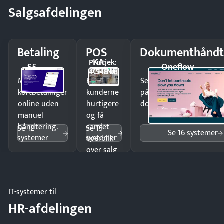
Salgsafdelingen
Betaling
POS
Dokumenthåndt
KA-
Pristjek:
S5
Oneflow
CHING
4.548 kr
Modtag
Ekspedér
Send kontrakter til unde
kortbetalinger
kunderne
på minutter og mist ing
online uden
hurtigere
dokumenter.
manuel
og få
håndtering.
samlet
Se 12
Se 15
Se 16 systemer
systemer
systemer
overblik
over salg
og lager.
IT-systemer til
HR-afdelingen