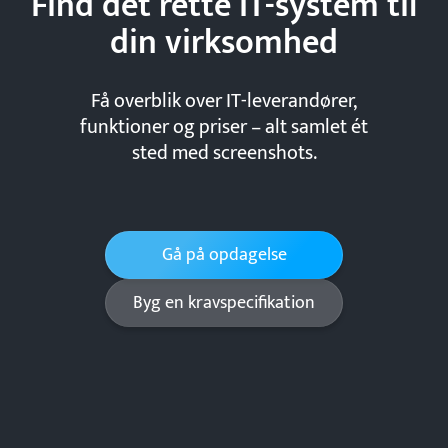
Find det rette IT-system til
din
virksomhed
Få overblik over IT-leverandører,
funktioner og priser – alt samlet ét
sted med screenshots.
Gå på opdagelse
Byg en kravspecifikation