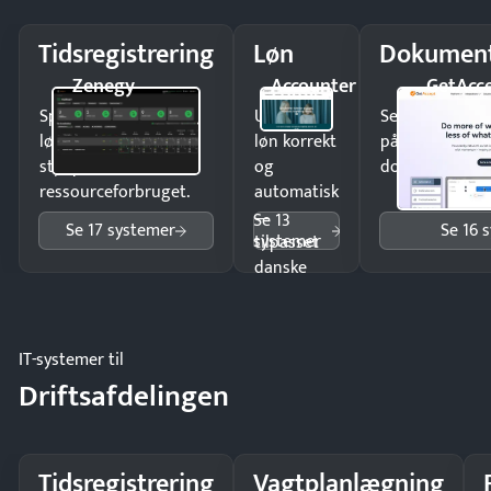
Tidsregistrering
Løn
Dokument
Zenegy
Accounter
GetAcc
Spar tid på
Udbetal
Send kontrakter
lønberegning og få
løn korrekt
på minutter o
styr på
og
dokumenter.
ressourceforbruget.
automatisk
—
Se 13
Se 17 systemer
Se 16 
systemer
tilpasset
danske
regler.
IT-systemer til
Driftsafdelingen
Tidsregistrering
Vagtplanlægning