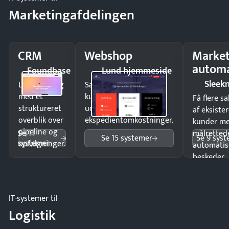
Marketingafdelingen
CRM
Webshop
Market
automa
Foundbase
Lund hjemmeside
Sleek
Luk flere salg
Sælg produkter 24/7 til
med et
kunder i hele landet
Få flere s
struktureret
uden
af eksiste
overblik over
ekspedientomkostninger.
kunder m
pipeline og
Se 11
målrettede
Se 15 systemer
Se 9 sys
systemer
opfølgninger.
automatis
beskeder.
IT-systemer til
Logistik