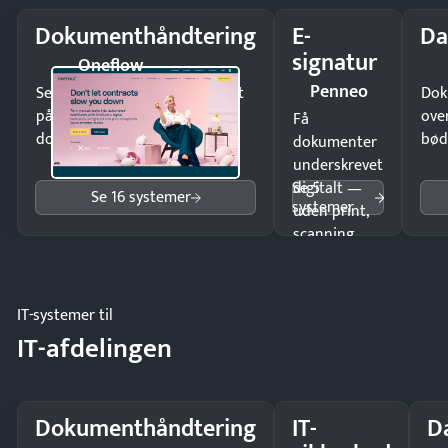
Dokumenthåndtering
E-
Da
signatur
Oneflow
Penneo
Send kontrakter til underskrift
Dok
på minutter og mist ingen
ove
Få
dokumenter.
bød
dokumenter
underskrevet
Se 5
digitalt —
Se 16 systemer
systemer
uden print,
scanning
eller fysisk
møde.
IT-systemer til
IT-afdelingen
Dokumenthåndtering
IT-
D