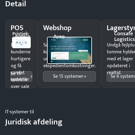
Detail
POS
Webshop
Lagersty
Consafe
Pristjek:
Amero
Aveo
Logistic
4.788 kr
Ekspedér
Sælg produkter 24/7 til
Undgå fejlplu
kunderne
kunder i hele landet
tomme hylde
hurtigere
uden
med et lager
og få
ekspedientomkostninger.
opdateret i
samlet
realtid.
Se 15
Se 15 systemer
Se 6 system
systemer
overblik
over salg
og lager.
IT-systemer til
Juridisk afdeling