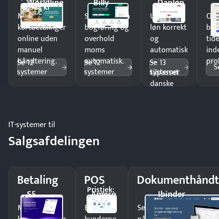
Worldline
Billy
Danløn
12.588 kr
Modtag
Spar timer på
Udbetal
Op
kortbetalinger
bogføring og
løn korrekt
bud
online uden
overhold
og
tide
manuel
moms
automatisk
ind
håndtering.
automatisk.
—
pro
Se 12
Se 12
Se 13
S
systemer
systemer
systemer
tilpasset
danske
regler.
IT-systemer til
Salgsafdelingen
Betaling
POS
Dokumenthåndt
Pristjek:
S5
Amero
Ibinder
4.788 kr
Modtag
Ekspedér
Send kontrakter til unde