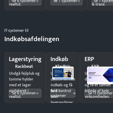
Se 6 systemer
Se 7 systemer
Se 7 syste
realtid.
& trace.
IT-systemer til
Indkøbsafdelingen
Lagerstyring
Indkøb
ERP
Rackbeat
KlarPris
SAP
Undgå fejlpluk og
Undgå
Undgå
tomme hylder
uautoriserede
dobbeltindtastn
med et lager
indkøb og få
og få ét samlet
Se 6
opdateret i
fuld kontrol
billede af hele
Se 6 systemer
Se 11 systemer
systemer
realtid.
over
virksomheden.
leverandører
og forbrug.