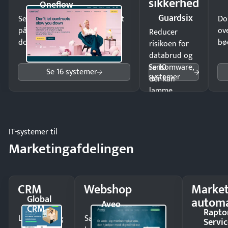
sikkerhed
Oneflow
Guardsix
Send kontrakter til underskrift
Do
på minutter og mist ingen
ov
Reducer
dokumenter.
bø
risikoen for
databrud og
Se 10
ransomware,
Se 16 systemer
systemer
der kan
lamme
driften.
IT-systemer til
Marketingafdelingen
CRM
Webshop
Market
Global
automa
Aveo
CRM
Rapto
Luk flere salg
Sælg produkter 24/7 til
Servic