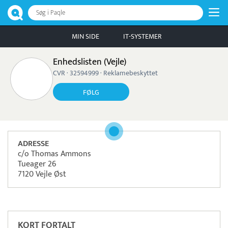
Søg i Paqle
MIN SIDE
IT-SYSTEMER
Enhedslisten (Vejle)
CVR · 32594999 · Reklamebeskyttet
FØLG
ADRESSE
c/o Thomas Ammons
Tueager 26
7120 Vejle Øst
Pristjek:
12.588 kr
Se priseksempel
Worldline
Betaling
KORT FORTALT