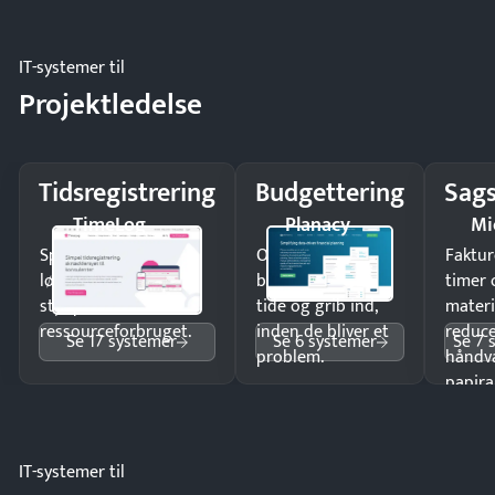
IT-systemer til
Projektledelse
Tidsregistrering
Budgettering
Sags
TimeLog
Planacy
Mi
Spar tid på
Opdag
Faktur
lønberegning og få
budgetafvigelser i
timer 
styr på
tide og grib ind,
materi
ressourceforbruget.
inden de bliver et
reduc
Se 17 systemer
Se 6 systemer
Se 7 
problem.
håndv
papira
IT-systemer til