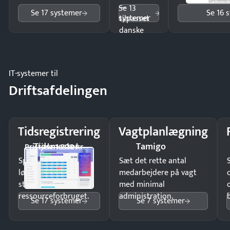
—
Se 13
Se 17 systemer
Se 16 
systemer
tilpasset
danske
regler.
IT-systemer til
Driftsafdelingen
Tidsregistrering
Vagtplanlægning
Tidsmester
Tamigo
Pristjek: 1.200 kr
Spar tid på
Sæt det rette antal
lønberegning og få
medarbejdere på vagt
styr på
med minimal
ressourceforbruget.
administration.
Se 17 systemer
Se 7 systemer