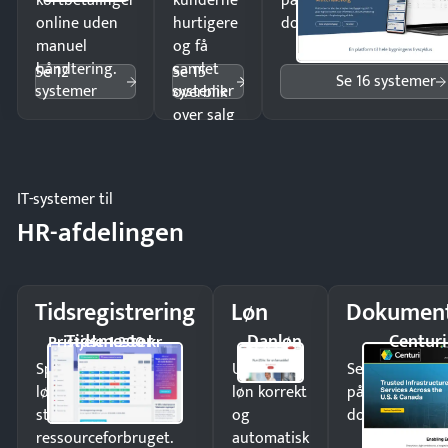
kortbetalinger
kunderne
på minutter og mist ing
online uden
hurtigere
dokumenter.
manuel
og få
håndtering.
samlet
Se 12
Se 15
Se 16 systemer
systemer
systemer
overblik
over salg
og lager.
IT-systemer til
HR-afdelingen
Tidsregistrering
Løn
Dokument
Tidsmester
Danløn
Centuri
Pristjek: 1.200 kr
Spar tid på
Udbetal
Send kontrakter
lønberegning og få
løn korrekt
på minutter o
styr på
og
dokumenter.
ressourceforbruget.
automatisk