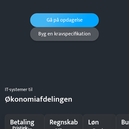
Gå på opdagelse
Byg en kravspecifikation
IT-systemer til
Økonomiafdelingen
Betaling
Regnskab
Løn
Bu
Pristjek: