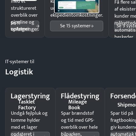
med et
kunder i hele landet
Få flere s
struktureret
uden
af eksiste
overblik over
ekspedientomkostninger.
kunder m
pipeline og
Se 11
målrettede
Se 15 systemer
Se 9 sys
systemer
opfølgninger.
automatis
beskeder.
IT-systemer til
Logistik
Lagerstyring
Flådestyring
Forsend
Tasklet
Mileage
Shipmo
Factory
Book
Undgå fejlpluk og
Spar brændstof
Spar tid på
tomme hylder
og tid med GPS-
fragtbookin
med et lager
overblik over hele
giv kundern
opdateret i
bilparken.
automatisk 