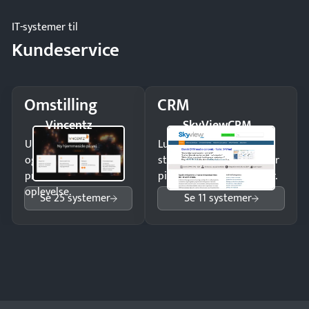
IT-systemer til
Kundeservice
Omstilling
CRM
Vincentz
SkyViewCRM
Undgå tabte opkald
Luk flere salg med et
og giv kunderne en
struktureret overblik over
professionel
pipeline og opfølgninger.
oplevelse.
Se 25 systemer
Se 11 systemer