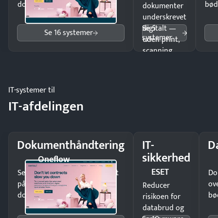
dokumenter.
bød
dokumenter
underskrevet
Se 5
digitalt —
Se 16 systemer
systemer
uden print,
scanning
eller fysisk
møde.
IT-systemer til
IT-afdelingen
Dokumenthåndtering
IT-
D
sikkerhed
Oneflow
ESET
Send kontrakter til underskrift
Do
på minutter og mist ingen
ov
Reducer
dokumenter.
bø
risikoen for
databrud og