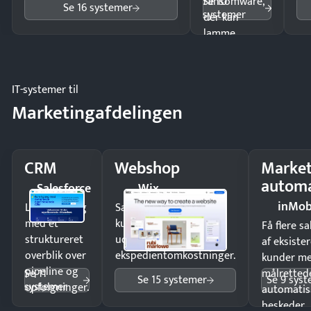
Se 10
ransomware,
Se 16 systemer
systemer
der kan
lamme
driften.
IT-systemer til
Marketingafdelingen
CRM
Webshop
Market
automa
Salesforce
Wix
inMob
Luk flere salg
Sælg produkter 24/7 til
med et
kunder i hele landet
Få flere s
struktureret
uden
af eksiste
overblik over
ekspedientomkostninger.
kunder m
pipeline og
Se 11
målrettede
Se 15 systemer
Se 9 sys
systemer
opfølgninger.
automatis
beskeder.