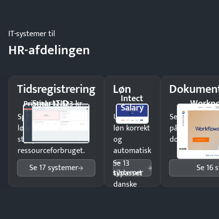
og lager.
IT-systemer til
HR-afdelingen
Tidsregistrering
Løn
Dokument
Intect
SmartTID
Workpo
Pristjek: 12.523 kr
Salary
Spar tid på
Udbetal
Send kontrakter
lønberegning og få
løn korrekt
på minutter o
styr på
og
dokumenter.
ressourceforbruget.
automatisk
—
Se 13
Se 17 systemer
Se 16 
systemer
tilpasset
danske
regler.