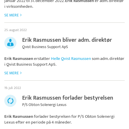
januar 2022 til 31. december 2022.
Erik Rasmussen
er adm. direktør
i virksomheden.
SE MERE
25. august 2022
Erik Rasmussen bliver adm. direktør
Qvist Business Support ApS
Erik Rasmussen
erstatter
Helle Qvist Rasmussen
som adm. direktør
i
Qvist Business Support ApS
.
SE MERE
19. juli 2022
Erik Rasmussen forlader bestyrelsen
P/S Obton Solenergi Lexus
Erik Rasmussen
forlader bestyrelsen for
P/S Obton Solenergi
Lexus
efter en periode på 4 måneder.