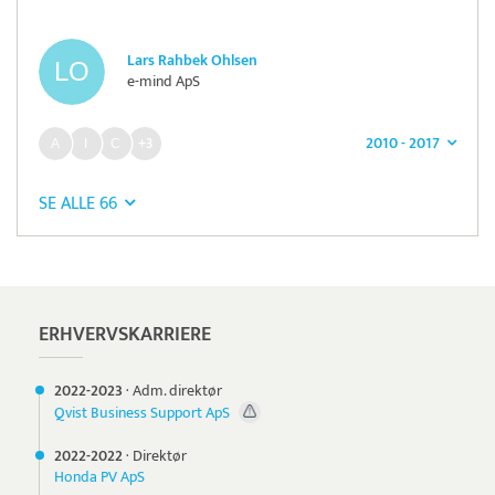
Lars Rahbek Ohlsen
e-mind ApS
2010 - 2017
+3
SE ALLE 66
Pristjek:
12.588 kr
Se priseksempel
Worldline
Betaling
ERHVERVSKARRIERE
2022-
2023
·
Adm. direktør
Qvist Business Support ApS
2022-
2022
·
Direktør
Honda PV ApS