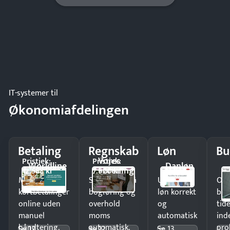
IT-systemer til
Økonomiafdelingen
Betaling
Regnskab
Løn
Bu
Vores
Pristjek:
Pristjek:
Worldline
Danløn
Forening
12.588 kr
7.920 kr
Modtag
Spar timer på
Udbetal
Op
kortbetalinger
bogføring og
løn korrekt
bud
online uden
overhold
og
tide
manuel
moms
automatisk
ind
håndtering.
automatisk.
—
pro
Se 12
Se 12
Se 13