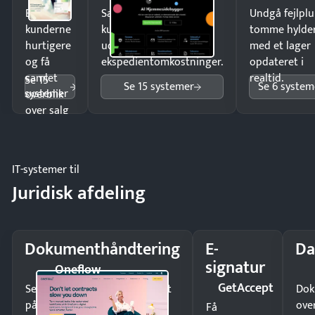
Ekspedér
Sælg produkter 24/7 til
Undgå fejlplu
kunderne
kunder i hele landet
tomme hylde
hurtigere
uden
med et lager
og få
ekspedientomkostninger.
opdateret i
samlet
realtid.
Se 15
Se 15 systemer
Se 6 system
systemer
overblik
over salg
og lager.
IT-systemer til
Juridisk afdeling
Dokumenthåndtering
E-
Da
signatur
Oneflow
GetAccept
Send kontrakter til underskrift
Dok
på minutter og mist ingen
ove
Få