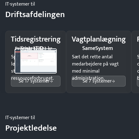
IT-systemer til
Driftsafdelingen
Tidsregistrering
Vagtplanlægning
SmartTID
SameSystem
Pristjek: 12.523 kr
Spar tid på
Sæt det rette antal
lønberegning og få
medarbejdere på vagt
styr på
med minimal
ressourceforbruget.
administration.
Se 17 systemer
Se 7 systemer
IT-systemer til
Projektledelse