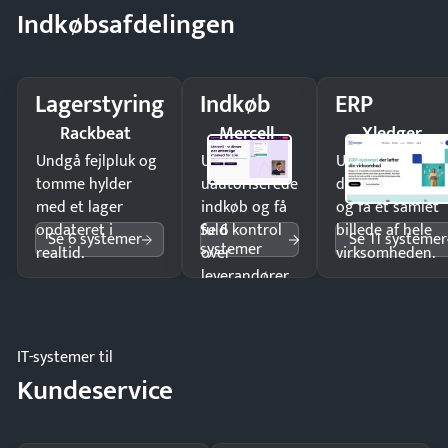
Indkøbsafdelingen
Lagerstyring
Indkøb
ERP
Rackbeat
Mercell
Xledger
Undgå fejlpluk og
Undgå
Undgå
tomme hylder
uautoriserede
dobbeltindtastn
med et lager
indkøb og få
og få ét samlet
Se 6
opdateret i
fuld kontrol
billede af hele
Se 6 systemer
Se 11 systemer
systemer
realtid.
over
virksomheden.
leverandører
og forbrug.
IT-systemer til
Kundeservice