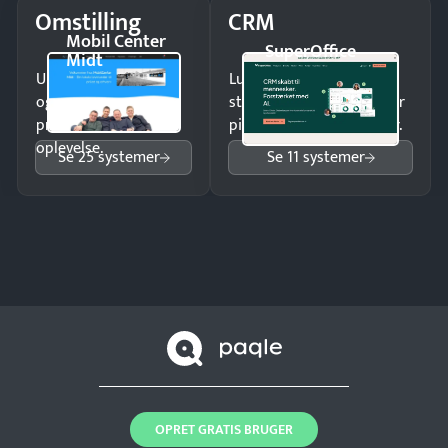
Omstilling
CRM
Mobil Center
SuperOffice
Midt
Undgå tabte opkald
Luk flere salg med et
og giv kunderne en
struktureret overblik over
professionel
pipeline og opfølgninger.
oplevelse.
Se 25 systemer
Se 11 systemer
OPRET GRATIS BRUGER