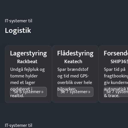
IT-systemer til
Logistik
Lagerstyring
Flådestyring
Forsend
Rackbeat
Keatech
SHIP36
Undgå fejlpluk og
Spar brændstof
Spar tid på
tomme hylder
og tid med GPS-
fragtbookin
med et lager
overblik over hele
giv kundern
opdateret i
bilparken.
automatisk 
Se 6 systemer
Se 7 systemer
Se 7 syste
realtid.
& trace.
IT-systemer til