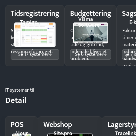
Tidsregistrering
Budgettering
Sags
Visma
Tamigo
E-
Software
Spar tid på
Opdag
Faktur
lønberegning og få
budgetafvigelser i
timer 
styr på
tide og grib ind,
materi
ressourceforbruget.
inden de bliver et
reduc
Se 17 systemer
Se 6 systemer
Se 7 
problem.
håndv
papira
IT-systemer til
Detail
POS
Webshop
Lagersty
Ajour
Site.pro
Tracelin