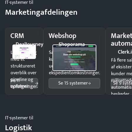
IT-systemer til
Marketingafdelingen
CRM
Webshop
Market
automa
DealJourney
Shoporama
Clerk.
Luk flere salg
Sælg produkter 24/7 til
med et
kunder i hele landet
Få flere s
struktureret
uden
af eksiste
overblik over
ekspedientomkostninger.
kunder m
pipeline og
Se 11
målrettede
Se 15 systemer
Se 9 sys
systemer
opfølgninger.
automatis
beskeder.
IT-systemer til
Logistik