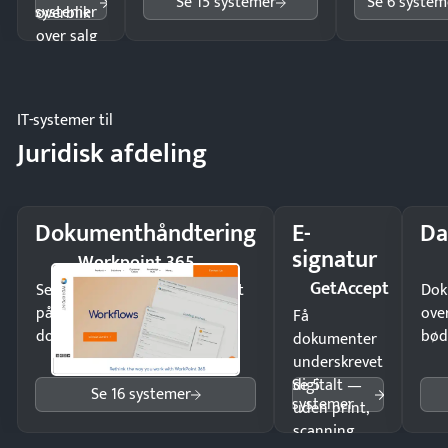
Se 15 systemer
Se 6 system
systemer
overblik
over salg
og lager.
IT-systemer til
Juridisk afdeling
Dokumenthåndtering
E-
Da
signatur
Workpoint 365
GetAccept
Send kontrakter til underskrift
Dok
på minutter og mist ingen
ove
Få
dokumenter.
bød
dokumenter
underskrevet
Se 5
digitalt —
Se 16 systemer
systemer
uden print,
scanning