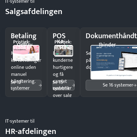
IT-systemer til
Salgsafdelingen
Betaling
POS
Dokumenthåndt
KA-
Pristjek:
Pristjek:
OnPay
Ibinder
CHING
11.208 kr
4.548 kr
Modtag
Ekspedér
Send kontrakter til unde
kortbetalinger
kunderne
på minutter og mist ing
online uden
hurtigere
dokumenter.
manuel
og få
håndtering.
samlet
Se 12
Se 15
Se 16 systemer
systemer
systemer
overblik
over salg
og lager.
IT-systemer til
HR-afdelingen