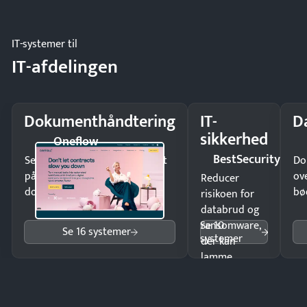
eller fysisk
møde.
IT-systemer til
IT-afdelingen
Dokumenthåndtering
IT-
D
sikkerhed
Oneflow
BestSecurity
Send kontrakter til underskrift
Do
på minutter og mist ingen
ov
Reducer
dokumenter.
bø
risikoen for
databrud og
Se 10
ransomware,
Se 16 systemer
systemer
der kan
lamme
driften.