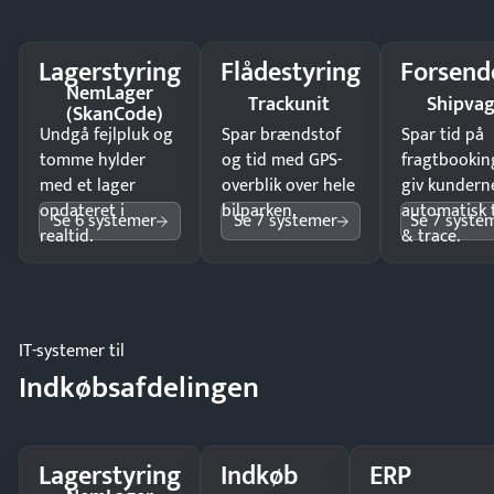
Lagerstyring
Flådestyring
Forsend
NemLager
Trackunit
Shipva
(SkanCode)
Undgå fejlpluk og
Spar brændstof
Spar tid på
tomme hylder
og tid med GPS-
fragtbookin
med et lager
overblik over hele
giv kundern
opdateret i
bilparken.
automatisk 
Se 6 systemer
Se 7 systemer
Se 7 syste
realtid.
& trace.
IT-systemer til
Indkøbsafdelingen
Lagerstyring
Indkøb
ERP