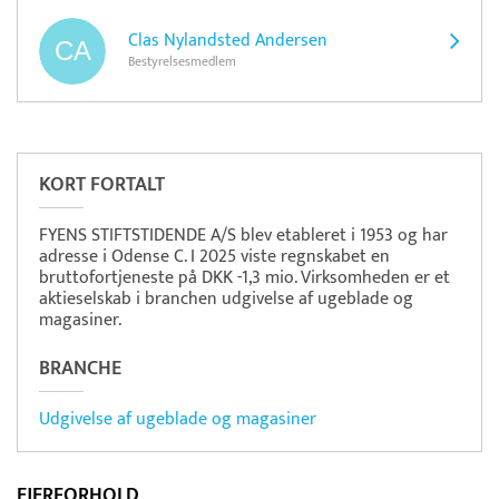
Clas Nylandsted Andersen
Bestyrelsesmedlem
Pristjek:
11.880 kr
Se priseksempel
Flatpay
Betaling
KORT FORTALT
FYENS STIFTSTIDENDE A/S blev etableret i 1953 og har
adresse i Odense C. I 2025 viste regnskabet en
bruttofortjeneste på DKK -1,3 mio. Virksomheden er et
aktieselskab i branchen udgivelse af ugeblade og
magasiner.
BRANCHE
Udgivelse af ugeblade og magasiner
EJERFORHOLD