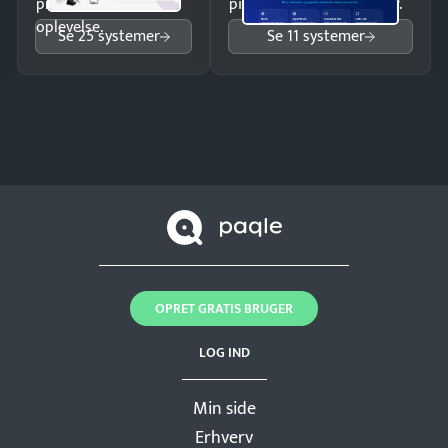
professionel
pipeline og opfølgninger.
oplevelse.
Se 25 systemer
Se 11 systemer
OPRET GRATIS BRUGER
LOG IND
Min side
Erhverv