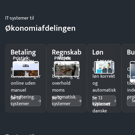
IT-systemer til
Økonomiafdelingen
Betaling
Regnskab
Løn
Bu
Vores
Pristjek:
Pristjek:
Flatpay
Lessor
Forening
11.880 kr
7.920 kr
Modtag
Spar timer på
Udbetal
Op
kortbetalinger
bogføring og
løn korrekt
bud
online uden
overhold
og
tide
manuel
moms
automatisk
ind
håndtering.
automatisk.
—
pro
Se 12
Se 12
Se 13
S
systemer
systemer
systemer
tilpasset
danske
regler.