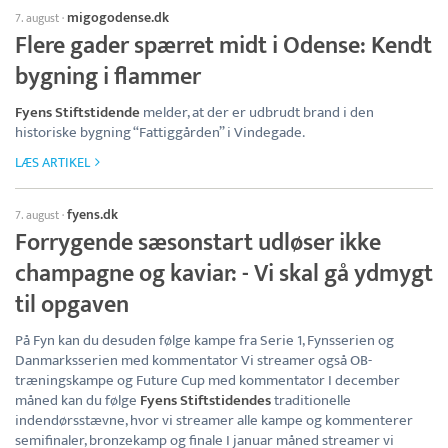
migogodense.dk
7. august
·
Flere gader spærret midt i Odense: Kendt
bygning i flammer
Fyens Stiftstidende
melder, at der er udbrudt brand i den
historiske bygning “Fattiggården” i Vindegade.
LÆS ARTIKEL
fyens.dk
7. august
·
Forrygende sæsonstart udløser ikke
champagne og kaviar: - Vi skal gå ydmygt
til opgaven
På Fyn kan du desuden følge kampe fra Serie 1, Fynsserien og
Danmarksserien med kommentator Vi streamer også OB-
træningskampe og Future Cup med kommentator I december
måned kan du følge
Fyens Stiftstidendes
traditionelle
indendørsstævne, hvor vi streamer alle kampe og kommenterer
semifinaler, bronzekamp og finale I januar måned streamer vi