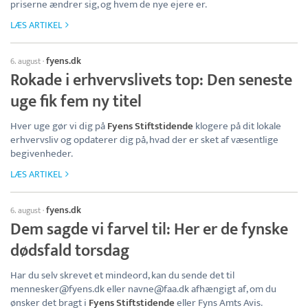
priserne ændrer sig, og hvem de nye ejere er.
LÆS ARTIKEL
fyens.dk
6. august
·
Rokade i erhvervslivets top: Den seneste
uge fik fem ny titel
Hver uge gør vi dig på
Fyens Stiftstidende
klogere på dit lokale
erhvervsliv og opdaterer dig på, hvad der er sket af væsentlige
begivenheder.
LÆS ARTIKEL
fyens.dk
6. august
·
Dem sagde vi farvel til: Her er de fynske
dødsfald torsdag
Har du selv skrevet et mindeord, kan du sende det til
mennesker@fyens.dk eller navne@faa.dk afhængigt af, om du
ønsker det bragt i
Fyens Stiftstidende
eller Fyns Amts Avis.