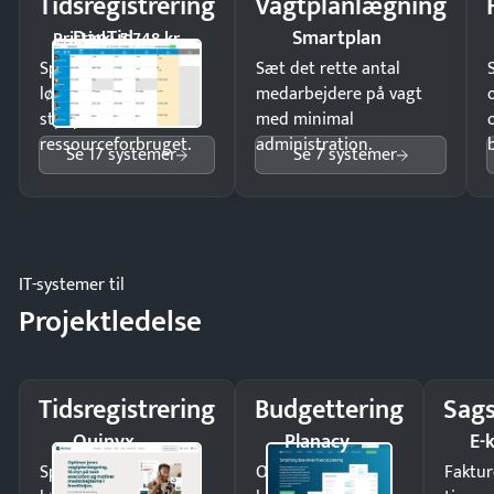
Tidsregistrering
Vagtplanlægning
DanTid
Smartplan
Pristjek: 5.748 kr
Spar tid på
Sæt det rette antal
lønberegning og få
medarbejdere på vagt
styr på
med minimal
ressourceforbruget.
administration.
Se 17 systemer
Se 7 systemer
IT-systemer til
Projektledelse
Tidsregistrering
Budgettering
Sags
Quinyx
Planacy
E-
Spar tid på
Opdag
Faktur