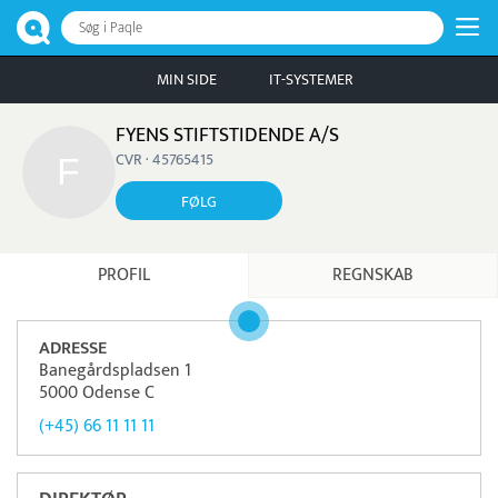
Søg i Paqle
MIN SIDE
IT-SYSTEMER
FYENS STIFTSTIDENDE A/S
CVR · 45765415
FØLG
PROFIL
REGNSKAB
ADRESSE
Banegårdspladsen 1
5000 Odense C
(+45) 66 11 11 11