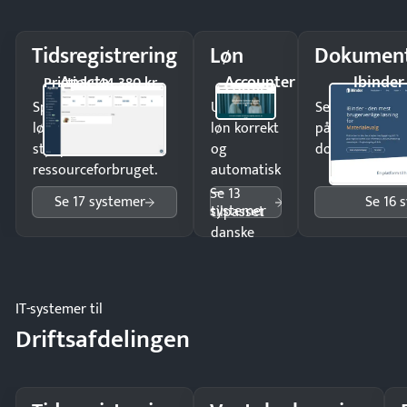
Tidsregistrering
Løn
Dokument
Apacta
Accounter
Ibinder
Pristjek: 44.380 kr
Spar tid på
Udbetal
Send kontrakter
lønberegning og få
løn korrekt
på minutter o
styr på
og
dokumenter.
ressourceforbruget.
automatisk
—
Se 13
Se 17 systemer
Se 16 
systemer
tilpasset
danske
regler.
IT-systemer til
Driftsafdelingen