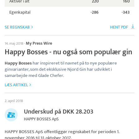
Aktiver i alt
220
160
Egenkapital
-286
-343
SE REGNSKAB
HENT PDF
My Press Wire
14. maj 2018
·
Happy Bosses - nu også som populær gin
Happy Bosses
har inspireret til navnet på to nye populære
ginvarianter, som det eksklusive Njord Gin har udviklet i
samarbejde med Glade Chefer.
LÆS ARTIKEL
2. april 2018
Underskud på DKK 28.203
HAPPY BOSSES ApS
HAPPY BOSSES ApS
offentliggør regnskabet for perioden 1.
november 2016 til 31. oktober 2017.