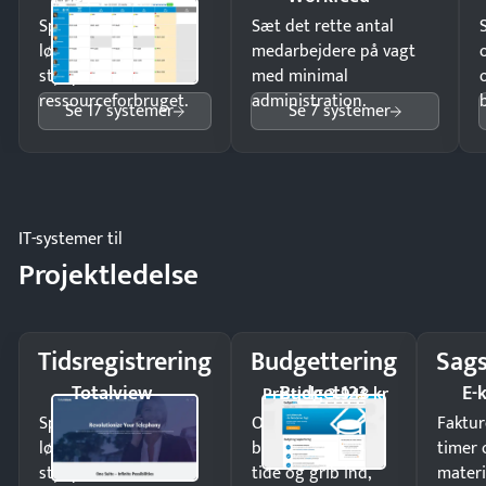
Spar tid på
Sæt det rette antal
lønberegning og få
medarbejdere på vagt
styr på
med minimal
ressourceforbruget.
administration.
Se 17 systemer
Se 7 systemer
IT-systemer til
Projektledelse
Tidsregistrering
Budgettering
Sags
Totalview
Budget123
E-
Pristjek: 3.948 kr
Spar tid på
Opdag
Faktur
lønberegning og få
budgetafvigelser i
timer 
styr på
tide og grib ind,
materi