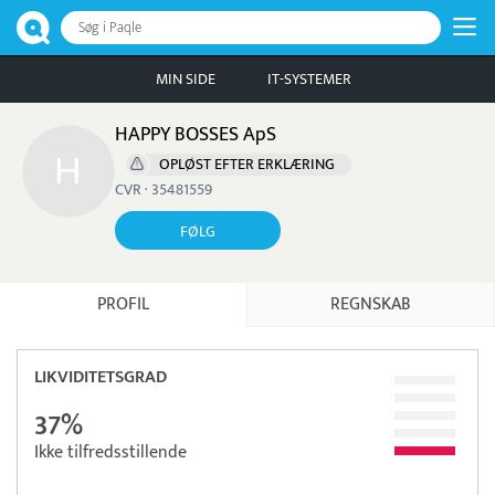
Søg i Paqle
MIN SIDE
IT-SYSTEMER
HAPPY BOSSES ApS
OPLØST EFTER ERKLÆRING
CVR · 35481559
FØLG
PROFIL
REGNSKAB
LIKVIDITETSGRAD
37%
Ikke tilfredsstillende