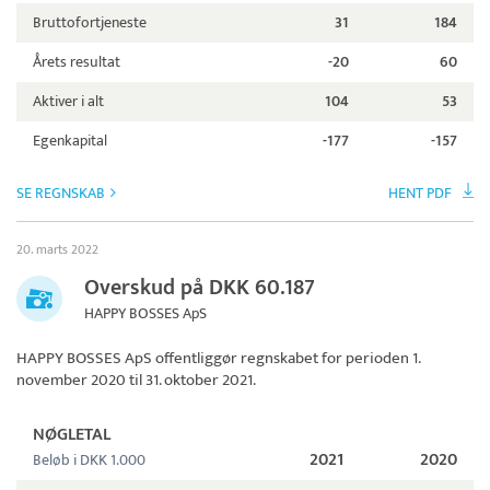
Bruttofortjeneste
31
184
Årets resultat
-20
60
Aktiver i alt
104
53
Egenkapital
-177
-157
SE REGNSKAB
HENT PDF
20. marts 2022
Overskud på DKK 60.187
HAPPY BOSSES ApS
HAPPY BOSSES ApS
offentliggør regnskabet for perioden 1.
november 2020 til 31. oktober 2021.
NØGLETAL
2021
2020
Beløb i DKK 1.000