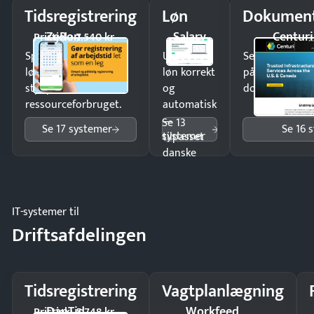
Tidsregistrering
Løn
Dokument
ZeBon
Salary
Centuri
Pristjek: 7.540 kr
Spar tid på
Udbetal
Send kontrakter
lønberegning og få
løn korrekt
på minutter o
styr på
og
dokumenter.
ressourceforbruget.
automatisk
—
Se 13
Se 17 systemer
Se 16 
systemer
tilpasset
danske
regler.
IT-systemer til
Driftsafdelingen
Tidsregistrering
Vagtplanlægning
DanTid
Workfeed
Pristjek: 5.748 kr