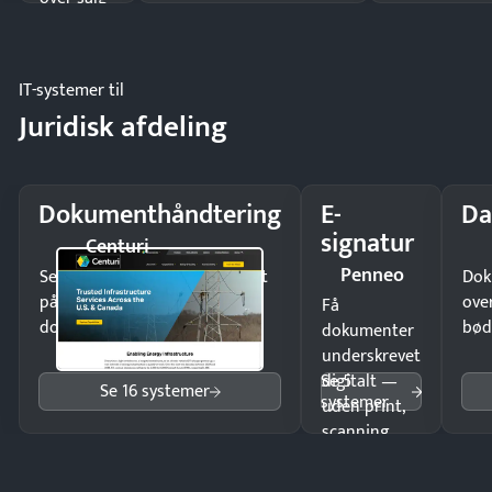
og lager.
IT-systemer til
Juridisk afdeling
Dokumenthåndtering
E-
Da
signatur
Centuri
Penneo
Send kontrakter til underskrift
Dok
på minutter og mist ingen
ove
Få
dokumenter.
bød
dokumenter
underskrevet
Se 5
digitalt —
Se 16 systemer
systemer
uden print,
scanning
eller fysisk
møde.