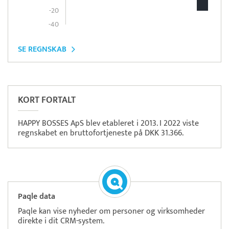
-20
-40
SE REGNSKAB
Pristjek:
7.540 kr
Se priseksempel
ZeBon
Tidsregistrering
KORT FORTALT
HAPPY BOSSES ApS blev etableret i 2013. I 2022 viste
regnskabet en bruttofortjeneste på DKK 31.366.
Paqle data
Paqle kan vise nyheder om personer og virksomheder
direkte i dit CRM-system.