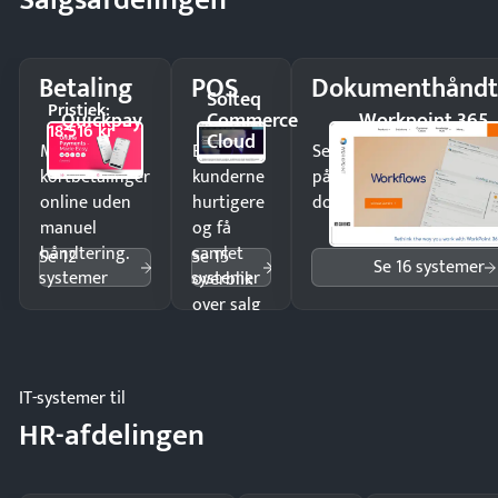
Betaling
POS
Dokumenthåndt
Solteq
Pristjek:
Quickpay
Commerce
Workpoint 365
18.516 kr
Cloud
Modtag
Ekspedér
Send kontrakter til unde
kortbetalinger
kunderne
på minutter og mist ing
online uden
hurtigere
dokumenter.
manuel
og få
håndtering.
samlet
Se 12
Se 15
Se 16 systemer
systemer
systemer
overblik
over salg
og lager.
IT-systemer til
HR-afdelingen