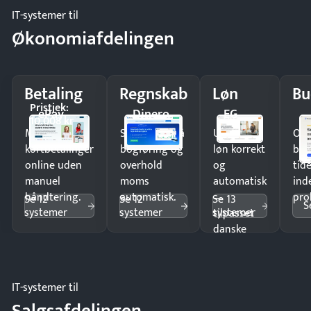
IT-systemer til
Økonomiafdelingen
Betaling
Regnskab
Løn
Bu
Pristjek:
ePay
Dinero
EG
10.008 kr
Modtag
Spar timer på
Udbetal
Op
kortbetalinger
bogføring og
løn korrekt
bud
online uden
overhold
og
tide
manuel
moms
automatisk
ind
håndtering.
automatisk.
—
pro
Se 12
Se 12
Se 13
S
systemer
systemer
systemer
tilpasset
danske
regler.
IT-systemer til
Salgsafdelingen