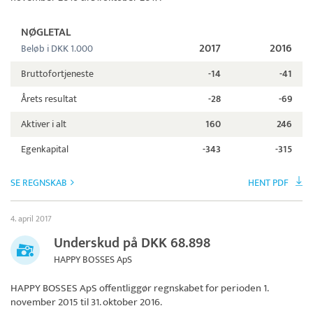
NØGLETAL
2017
2016
Beløb i DKK 1.000
Bruttofortjeneste
-14
-41
Årets resultat
-28
-69
Aktiver i alt
160
246
Egenkapital
-343
-315
SE REGNSKAB
HENT PDF
4. april 2017
Underskud på DKK 68.898
HAPPY BOSSES ApS
HAPPY BOSSES ApS
offentliggør regnskabet for perioden 1.
november 2015 til 31. oktober 2016.