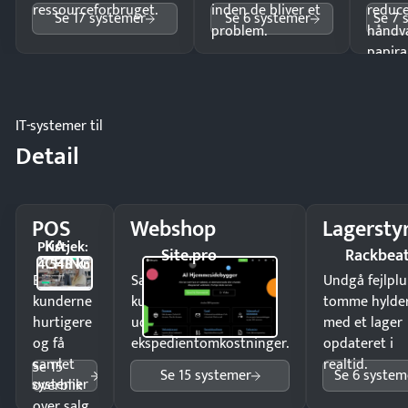
ressourceforbruget.
inden de bliver et
reduc
Se 17 systemer
Se 6 systemer
Se 7 
problem.
håndv
papira
IT-systemer til
Detail
POS
Webshop
Lagersty
KA-
Pristjek:
Site.pro
Rackbea
CHING
4.548 kr
Ekspedér
Sælg produkter 24/7 til
Undgå fejlplu
kunderne
kunder i hele landet
tomme hylde
hurtigere
uden
med et lager
og få
ekspedientomkostninger.
opdateret i
samlet
realtid.
Se 15
Se 15 systemer
Se 6 system
systemer
overblik
over salg