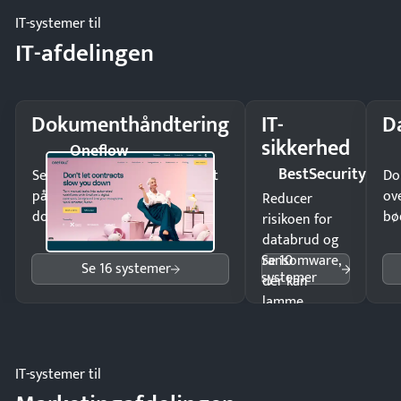
IT-systemer til
IT-afdelingen
Dokumenthåndtering
IT-
D
sikkerhed
Oneflow
BestSecurity
Send kontrakter til underskrift
Do
på minutter og mist ingen
ov
Reducer
dokumenter.
bø
risikoen for
databrud og
Se 10
ransomware,
Se 16 systemer
systemer
der kan
lamme
driften.
IT-systemer til