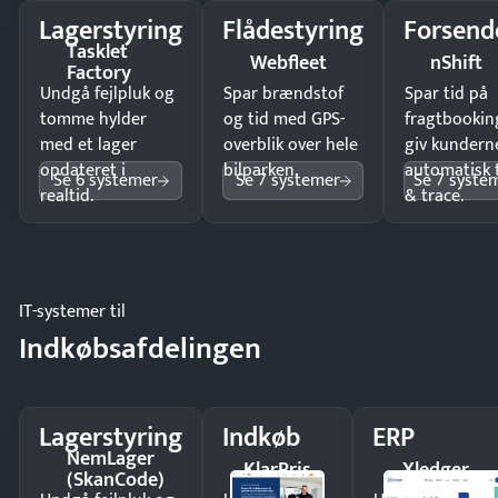
Lagerstyring
Flådestyring
Forsend
Tasklet
Webfleet
nShift
Factory
Undgå fejlpluk og
Spar brændstof
Spar tid på
tomme hylder
og tid med GPS-
fragtbookin
med et lager
overblik over hele
giv kundern
opdateret i
bilparken.
automatisk 
Se 6 systemer
Se 7 systemer
Se 7 syste
realtid.
& trace.
IT-systemer til
Indkøbsafdelingen
Lagerstyring
Indkøb
ERP
NemLager
KlarPris
Xledger
(SkanCode)