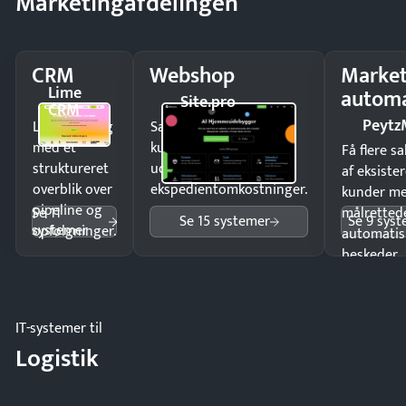
Marketingafdelingen
CRM
Webshop
Market
Lime
automa
Site.pro
CRM
Peytz
Luk flere salg
Sælg produkter 24/7 til
med et
kunder i hele landet
Få flere s
struktureret
uden
af eksiste
overblik over
ekspedientomkostninger.
kunder m
pipeline og
Se 11
målrettede
Se 15 systemer
Se 9 sys
systemer
opfølgninger.
automatis
beskeder.
IT-systemer til
Logistik