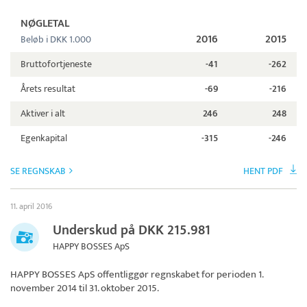
NØGLETAL
2016
2015
Beløb i DKK 1.000
Bruttofortjeneste
-41
-262
Årets resultat
-69
-216
Aktiver i alt
246
248
Egenkapital
-315
-246
SE REGNSKAB
HENT PDF
11. april 2016
Underskud på DKK 215.981
HAPPY BOSSES ApS
HAPPY BOSSES ApS
offentliggør regnskabet for perioden 1.
november 2014 til 31. oktober 2015.