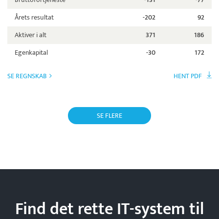
Årets resultat
-202
92
Aktiver i alt
371
186
Egenkapital
-30
172
SE REGNSKAB
HENT PDF
SE FLERE
Find det rette IT-system til