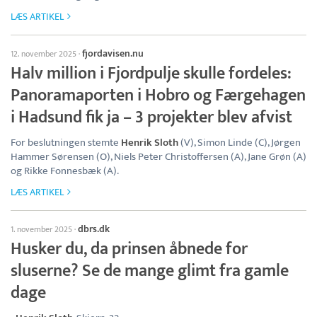
LÆS ARTIKEL
fjordavisen.nu
12. november 2025
·
Halv million i Fjordpulje skulle fordeles:
Panoramaporten i Hobro og Færgehagen
i Hadsund fik ja – 3 projekter blev afvist
For beslutningen stemte
Henrik Sloth
(V), Simon Linde (C), Jørgen
Hammer Sørensen (O), Niels Peter Christoffersen (A), Jane Grøn (A)
og Rikke Fonnesbæk (A).
LÆS ARTIKEL
dbrs.dk
1. november 2025
·
Husker du, da prinsen åbnede for
sluserne? Se de mange glimt fra gamle
dage