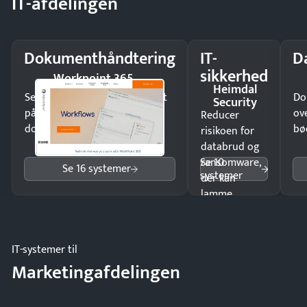
IT-afdelingen
Dokumenthåndtering
IT-
D
sikkerhed
Workpoint 365
Heimdal
Send kontrakter til underskrift
Do
Security
på minutter og mist ingen
ov
Reducer
dokumenter.
bø
risikoen for
databrud og
Se 10
ransomware,
Se 16 systemer
systemer
der kan
lamme
driften.
IT-systemer til
Marketingafdelingen