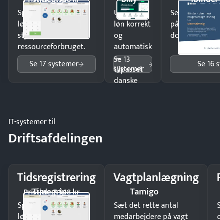
Spar tid på
Udbetal
Send kontrakter
lønberegning og få
løn korrekt
på minutter o
styr på
og
dokumenter.
ressourceforbruget.
automatisk
—
Se 13
Se 17 systemer
Se 16 
systemer
tilpasset
danske
regler.
IT-systemer til
Driftsafdelingen
Tidsregistrering
Vagtplanlægning
Timegrip
Tamigo
Pristjek: 7.548 kr
Spar tid på
Sæt det rette antal
lønberegning og få
medarbejdere på vagt