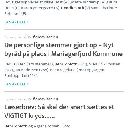
Udvalget suppleres af Rikke Høst (Æ), Mette Binderup (A), Laura
Holm (C), Karen Østergaard (A),
Henrik Sloth
(V) samt Charlotte
Petersen (F).
LÆS ARTIKEL
fjordavisen.nu
19. november 2025
·
De personlige stemmer gjort op – Nyt
byråd på plads i Mariagerfjord Kommune
Per Laursen (329 stemmer),
Henrik Sloth
(322), Niels Erik Poulsen
(322), Jan Andersen (268), Per Kragelund (268) og Jørgen
Pontoppidan (254).
LÆS ARTIKEL
fjordavisen.nu
15. november 2025
·
Læserbrev: Så skal der snart sættes et
VIGTIGT kryds……
Henrik Sloth
og Asger Brorsen - Foto: