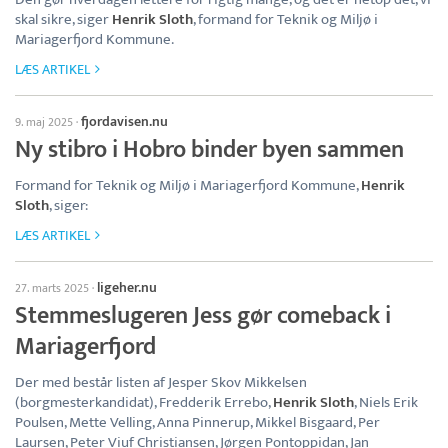
skal sikre, siger
Henrik Sloth
, formand for Teknik og Miljø i
Mariagerfjord Kommune.
LÆS ARTIKEL
fjordavisen.nu
9. maj 2025
·
Ny stibro i Hobro binder byen sammen
Formand for Teknik og Miljø i Mariagerfjord Kommune,
Henrik
Sloth
, siger:
LÆS ARTIKEL
ligeher.nu
27. marts 2025
·
Stemmeslugeren Jess gør comeback i
Mariagerfjord
Der med består listen af Jesper Skov Mikkelsen
(borgmesterkandidat), Fredderik Errebo,
Henrik Sloth
, Niels Erik
Poulsen, Mette Velling, Anna Pinnerup, Mikkel Bisgaard, Per
Laursen, Peter Viuf Christiansen, Jørgen Pontoppidan, Jan