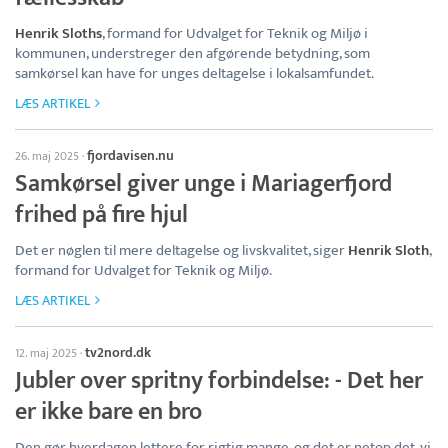
Henrik Sloths
, formand for Udvalget for Teknik og Miljø i
kommunen, understreger den afgørende betydning, som
samkørsel kan have for unges deltagelse i lokalsamfundet.
LÆS ARTIKEL
fjordavisen.nu
26. maj 2025
·
Samkørsel giver unge i Mariagerfjord
frihed på fire hjul
Det er nøglen til mere deltagelse og livskvalitet, siger
Henrik Sloth
,
formand for Udvalget for Teknik og Miljø.
LÆS ARTIKEL
tv2nord.dk
12. maj 2025
·
Jubler over spritny forbindelse: - Det her
er ikke bare en bro
Den gør hverdagen lettere for rigtig mange, og det er netop det, vi