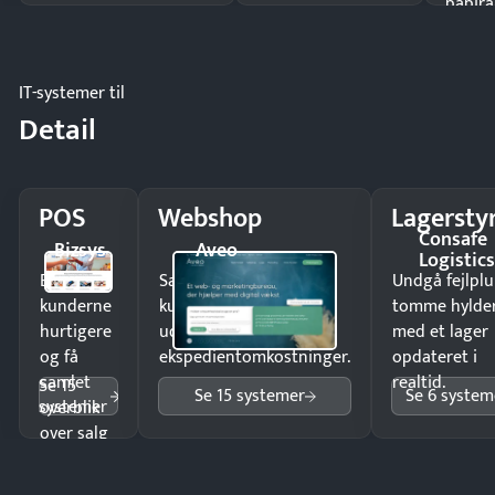
papira
IT-systemer til
Detail
POS
Webshop
Lagersty
Consafe
Bizsys
Aveo
Logistic
Ekspedér
Sælg produkter 24/7 til
Undgå fejlplu
kunderne
kunder i hele landet
tomme hylde
hurtigere
uden
med et lager
og få
ekspedientomkostninger.
opdateret i
samlet
realtid.
Se 15
Se 15 systemer
Se 6 system
systemer
overblik
over salg
og lager.