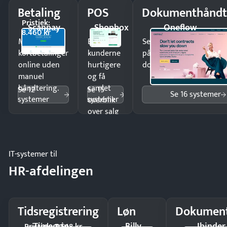
Betaling
POS
Dokumenthåndt
Pristjek:
Scanpay
Shopbox
Oneflow
8.460 kr
Modtag
Ekspedér
Send kontrakter til unde
kortbetalinger
kunderne
på minutter og mist ing
online uden
hurtigere
dokumenter.
manuel
og få
håndtering.
samlet
Se 12
Se 15
Se 16 systemer
systemer
systemer
overblik
over salg
og lager.
IT-systemer til
HR-afdelingen
Tidsregistrering
Løn
Dokument
Timegrip
Billy
Ibinder
Pristjek: 7.548 kr