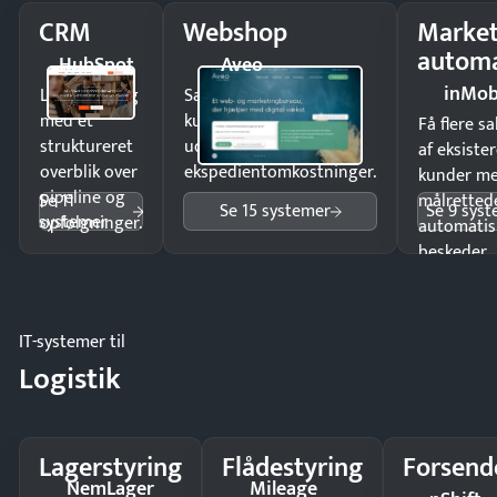
CRM
Webshop
Market
automa
HubSpot
Aveo
inMob
Luk flere salg
Sælg produkter 24/7 til
med et
kunder i hele landet
Få flere s
struktureret
uden
af eksiste
overblik over
ekspedientomkostninger.
kunder m
pipeline og
Se 11
målrettede
Se 15 systemer
Se 9 sys
systemer
opfølgninger.
automatis
beskeder.
IT-systemer til
Logistik
Lagerstyring
Flådestyring
Forsend
NemLager
Mileage