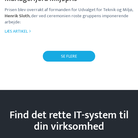
Prisen blev overrakt af formanden for Udvalget for Teknik og Miljø,
Henrik Sloth
, der ved ceremonien roste gruppens imponerende
arbejde:
LÆS ARTIKEL
SE FLERE
Find det rette IT-system til
din
virksomhed