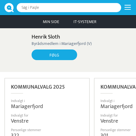
Søg i Paqle
MIN SIDE
IT-SYSTEMER
Henrik Sloth
Byrådsmedlem i Mariagerfjord (V)
FØLG
KOMMUNALVALG 2025
KOMMUNALVAL
Indvalgt i
Indvalgt i
Mariagerfjord
Mariagerfjord
Indvalgt for
Indvalgt for
Venstre
Venstre
Personlige stemmer
Personlige stemmer
322
301