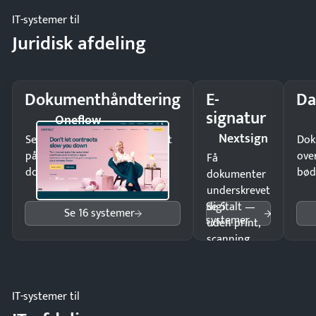
IT-systemer til
Juridisk afdeling
Dokumenthåndtering
E-
Da
signatur
Oneflow
Nextsign
Send kontrakter til underskrift
Dok
på minutter og mist ingen
ove
Få
dokumenter.
bød
dokumenter
underskrevet
Se 5
digitalt —
Se 16 systemer
systemer
uden print,
scanning
eller fysisk
møde.
IT-systemer til