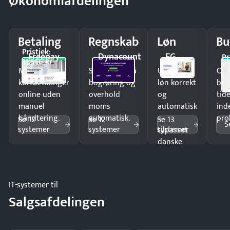
Økonomiafdelingen
Betaling
Regnskab
Løn
Bu
Pristjek:
Freepay
Dynacount
EG
Pr
11.556 kr
Modtag
Spar timer på
Udbetal
Op
kortbetalinger
bogføring og
løn korrekt
bud
online uden
overhold
og
tide
manuel
moms
automatisk
ind
håndtering.
automatisk.
—
pro
Se 12
Se 12
Se 13
S
systemer
systemer
systemer
tilpasset
danske
regler.
IT-systemer til
Salgsafdelingen