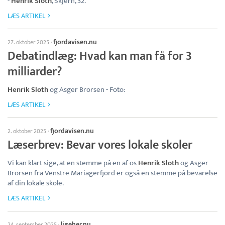
-
Henrik Sloth
, Skjern, 32.
LÆS ARTIKEL
fjordavisen.nu
27. oktober 2025
·
Debatindlæg: Hvad kan man få for 3
milliarder?
Henrik Sloth
og Asger Brorsen - Foto:
LÆS ARTIKEL
fjordavisen.nu
2. oktober 2025
·
Læserbrev: Bevar vores lokale skoler
Vi kan klart sige, at en stemme på en af os
Henrik Sloth
og Asger
Brorsen fra Venstre Mariagerfjord er også en stemme på bevarelse
af din lokale skole.
LÆS ARTIKEL
ligeher.nu
24. september 2025
·