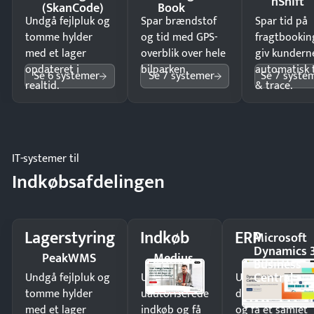
nShift
(SkanCode)
Book
Undgå fejlpluk og
Spar brændstof
Spar tid på
tomme hylder
og tid med GPS-
fragtbookin
med et lager
overblik over hele
giv kundern
opdateret i
bilparken.
automatisk 
Se 6 systemer
Se 7 systemer
Se 7 syste
realtid.
& trace.
IT-systemer til
Indkøbsafdelingen
Lagerstyring
Indkøb
ERP
Microsoft
Dynamics 
PeakWMS
Medius
Business
Central
Undgå fejlpluk og
Undgå
Undgå
tomme hylder
uautoriserede
dobbeltindtastn
med et lager
indkøb og få
og få ét samlet