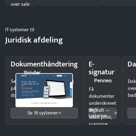
over salg
og lager.
IT-systemer til
Juridisk afdeling
Dokumenthåndtering
E-
Da
signatur
Ibinder
Penneo
Send kontrakter til underskrift
Dok
på minutter og mist ingen
ove
Få
dokumenter.
bød
dokumenter
underskrevet
Se 5
digitalt —
Se 16 systemer
systemer
uden print,
scanning
eller fysisk