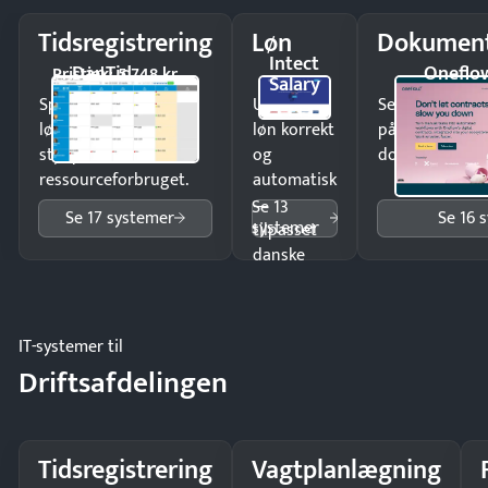
Tidsregistrering
Løn
Dokument
Intect
DanTid
Oneflo
Pristjek: 5.748 kr
Salary
Spar tid på
Udbetal
Send kontrakter
lønberegning og få
løn korrekt
på minutter o
styr på
og
dokumenter.
ressourceforbruget.
automatisk
—
Se 13
Se 17 systemer
Se 16 
systemer
tilpasset
danske
regler.
IT-systemer til
Driftsafdelingen
Tidsregistrering
Vagtplanlægning