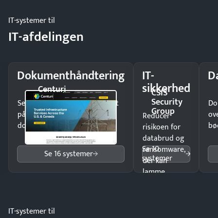
møde.
IT-systemer til
IT-afdelingen
Dokumenthåndtering
IT-
D
sikkerhed
Centuri
CSIS
Security
Send kontrakter til underskrift
Do
Group
på minutter og mist ingen
ov
Reducer
dokumenter.
bø
risikoen for
databrud og
Se 10
ransomware,
Se 16 systemer
systemer
der kan
lamme
driften.
IT-systemer til