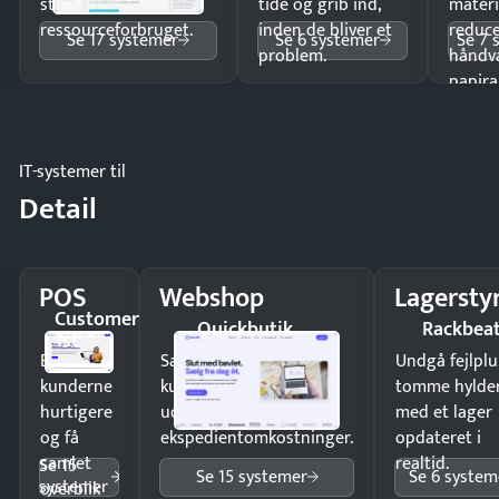
styr på
tide og grib ind,
materi
ressourceforbruget.
inden de bliver et
reduc
Se 17 systemer
Se 6 systemer
Se 7 
problem.
håndv
papira
IT-systemer til
Detail
POS
Webshop
Lagersty
Customer
Quickbutik
Rackbea
1st
Ekspedér
Sælg produkter 24/7 til
Undgå fejlplu
kunderne
kunder i hele landet
tomme hylde
hurtigere
uden
med et lager
og få
ekspedientomkostninger.
opdateret i
samlet
realtid.
Se 15
Se 15 systemer
Se 6 system
systemer
overblik