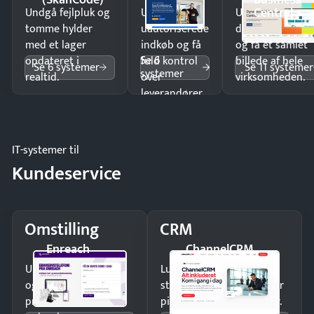
Central
Undgå fejlpluk og
Undgå
Undgå
tomme hylder
uautoriserede
dobbeltindtastn
med et lager
indkøb og få
og få ét samlet
Se 6
opdateret i
fuld kontrol
billede af hele
Se 6 systemer
Se 11 systemer
systemer
realtid.
over
virksomheden.
leverandører
og forbrug.
IT-systemer til
Kundeservice
Omstilling
CRM
Enreach
ChannelCRM
Undgå tabte opkald
Luk flere salg med et
og giv kunderne en
struktureret overblik over
professionel
pipeline og opfølgninger.