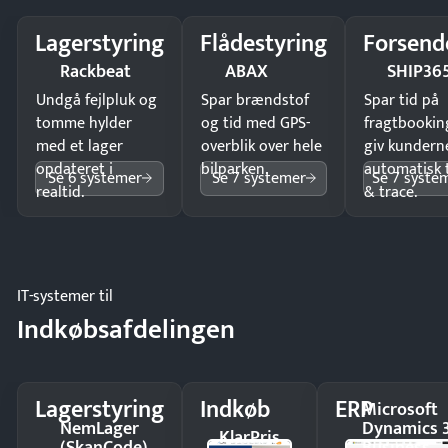
Lagerstyring
Flådestyring
Forsend
Rackbeat
ABAX
SHIP36
Undgå fejlpluk og
Spar brændstof
Spar tid på
tomme hylder
og tid med GPS-
fragtbookin
med et lager
overblik over hele
giv kundern
opdateret i
bilparken.
automatisk 
Se 6 systemer
Se 7 systemer
Se 7 syste
realtid.
& trace.
IT-systemer til
Indkøbsafdelingen
Lagerstyring
Indkøb
ERP
Microsoft
NemLager
Dynamics 
KlarPris
(SkanCode)
Business