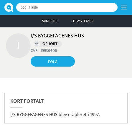
Søg i Paqle
MIN SIDE
IT-SYSTEMER
I/S BYGGEFAGENES HUS
OPHØRT
CVR · 19936406
FØLG
Pristjek:
5.748 kr
Se priseksempel
DanTid
Tidsregistrering
KORT FORTALT
I/S BYGGEFAGENES HUS blev etableret i 1997.