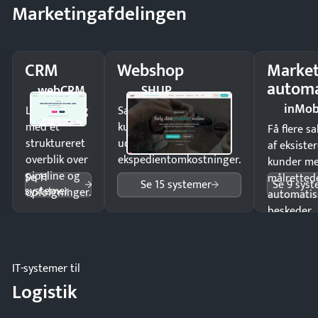
Marketingafdelingen
CRM
Webshop
Market
automa
webCRM
SHUP
inMob
Luk flere salg
Sælg produkter 24/7 til
med et
kunder i hele landet
Få flere s
struktureret
uden
af eksiste
overblik over
ekspedientomkostninger.
kunder m
pipeline og
Se 11
målrettede
Se 15 systemer
Se 9 sys
systemer
opfølgninger.
automatis
beskeder.
IT-systemer til
Logistik