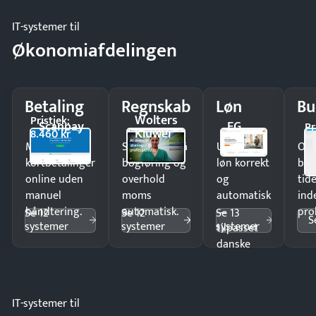
IT-systemer til
Økonomiafdelingen
Betaling
Regnskab
Løn
Bu
Wolters
Pristjek:
Scanpay
EG
Pr
Kluwer
8.460 kr
Modtag
Spar timer på
Udbetal
Op
kortbetalinger
bogføring og
løn korrekt
bud
online uden
overhold
og
tide
manuel
moms
automatisk
ind
håndtering.
automatisk.
—
pro
Se 12
Se 12
Se 13
S
systemer
systemer
systemer
tilpasset
danske
regler.
IT-systemer til