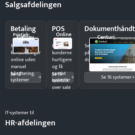
Salgsafdelingen
Betaling
POS
Dokumenthåndt
Online
Pristjek:
Flatpay
Centuri
POS
11.880 kr
Modtag
Ekspedér
Send kontrakter til unde
kortbetalinger
kunderne
på minutter og mist ing
online uden
hurtigere
dokumenter.
manuel
og få
håndtering.
samlet
Se 12
Se 15
Se 16 systemer
systemer
systemer
overblik
over salg
og lager.
IT-systemer til
HR-afdelingen