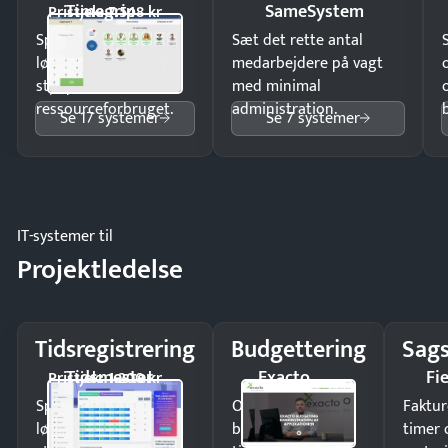
Timegrip
SameSystem
Pristjek: 7.548 kr
Spar tid på
Sæt det rette antal
lønberegning og få
medarbejdere på vagt
styr på
med minimal
ressourceforbruget.
administration.
Se 17 systemer
Se 7 systemer
IT-systemer til
Projektledelse
Tidsregistrering
Budgettering
Sags
Tidsmester
Exacto
Fi
Pristjek: 1.200 kr
Spar tid på
Opdag
Faktur
lønberegning og få
budgetafvigelser i
timer 