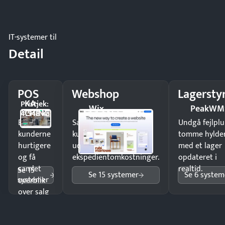
IT-systemer til
Detail
POS
Webshop
Lagersty
KA-
Pristjek:
Wix
PeakWM
CHING
4.548 kr
Ekspedér
Sælg produkter 24/7 til
Undgå fejlplu
kunderne
kunder i hele landet
tomme hylde
hurtigere
uden
med et lager
og få
ekspedientomkostninger.
opdateret i
samlet
realtid.
Se 15
Se 15 systemer
Se 6 system
systemer
overblik
over salg
og lager.