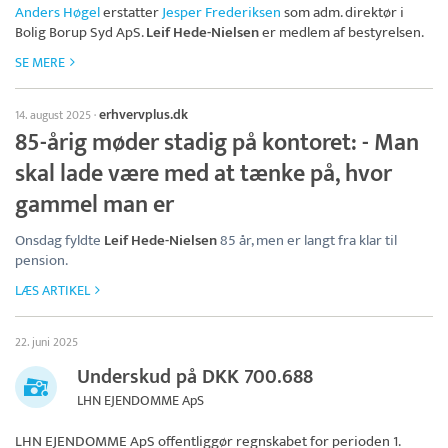
Anders Høgel
erstatter
Jesper Frederiksen
som adm. direktør i
Bolig Borup Syd ApS
.
Leif Hede-Nielsen
er medlem af bestyrelsen.
SE MERE
erhvervplus.dk
14. august 2025
·
85-årig møder stadig på kontoret: - Man
skal lade være med at tænke på, hvor
gammel man er
Onsdag fyldte
Leif Hede-Nielsen
85 år, men er langt fra klar til
pension.
LÆS ARTIKEL
22. juni 2025
Underskud på DKK 700.688
LHN EJENDOMME ApS
LHN EJENDOMME ApS
offentliggør regnskabet for perioden 1.