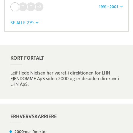
1991 - 2001
+2
SE ALLE 279
Pristjek:
10.968 kr
Se priseksempel
Pensopay
Betaling
KORT FORTALT
Leif Hede-Nielsen har været i direktionen for LHN
EJENDOMME ApS siden 2000 og er desuden direktør i
LHN ApS.
ERHVERVSKARRIERE
2000-nu
·
Direktør