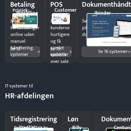
Betaling
POS
Dokumenthåndt
Customer
Pristjek:
Worldline
Ibinder
1st
12.588 kr
Modtag
Ekspedér
Send kontrakter til unde
kortbetalinger
kunderne
på minutter og mist ing
online uden
hurtigere
dokumenter.
manuel
og få
håndtering.
samlet
Se 12
Se 15
Se 16 systemer
systemer
systemer
overblik
over salg
og lager.
IT-systemer til
HR-afdelingen
Tidsregistrering
Løn
Dokument
DanTid
Billy
Centuri
Pristjek: 5.748 kr