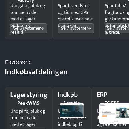
Factory
Undgå fejlpluk og
Spar brændstof
Spar tid på
tomme hylder
og tid med GPS-
fragtbookin
med et lager
overblik over hele
giv kundern
opdateret i
bilparken.
automatisk 
Se 6 systemer
Se 7 systemer
Se 7 syste
realtid.
& trace.
IT-systemer til
Indkøbsafdelingen
Lagerstyring
Indkøb
ERP
PeakWMS
Acentio
EG ERP
Undgå fejlpluk og
Undgå
Undgå
tomme hylder
uautoriserede
dobbeltindtastn
med et lager
indkøb og få
og få ét samlet