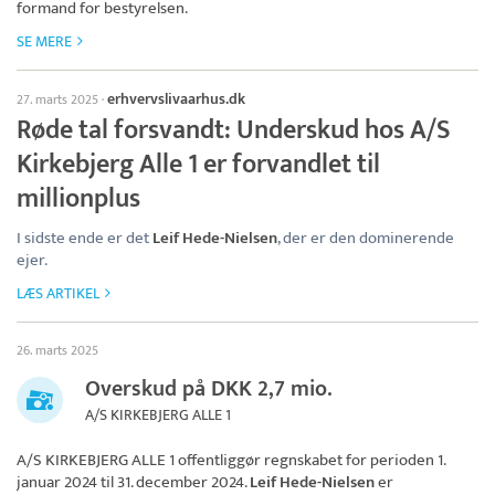
formand for bestyrelsen.
SE MERE
erhvervslivaarhus.dk
27. marts 2025
·
Røde tal forsvandt: Underskud hos A/S
Kirkebjerg Alle 1 er forvandlet til
millionplus
I sidste ende er det
Leif Hede-Nielsen
, der er den dominerende
ejer.
LÆS ARTIKEL
26. marts 2025
Overskud på DKK 2,7 mio.
A/S KIRKEBJERG ALLE 1
A/S KIRKEBJERG ALLE 1
offentliggør regnskabet for perioden 1.
januar 2024 til 31. december 2024.
Leif Hede-Nielsen
er