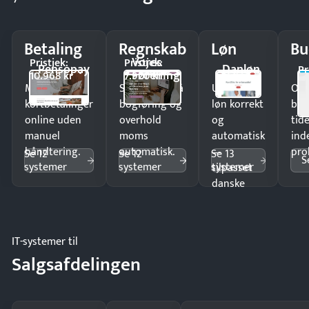
Betaling
Regnskab
Løn
Bu
Vores
Pristjek:
Pristjek:
Pensopay
Danløn
Pr
Forening
10.968 kr
7.920 kr
Modtag
Spar timer på
Udbetal
Op
kortbetalinger
bogføring og
løn korrekt
bud
online uden
overhold
og
tide
manuel
moms
automatisk
ind
håndtering.
automatisk.
—
pro
Se 12
Se 12
Se 13
S
systemer
systemer
systemer
tilpasset
danske
regler.
IT-systemer til
Salgsafdelingen