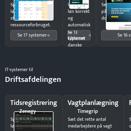
Spar tid på
Udbetal
Send kontrakter
lønberegning og få
løn korrekt
på minutter o
styr på
og
dokumenter.
ressourceforbruget.
automatisk
—
Se 13
Se 17 systemer
Se 16 
systemer
tilpasset
danske
regler.
IT-systemer til
Driftsafdelingen
Tidsregistrering
Vagtplanlægning
Zenegy
Timegrip
Spar tid på
Sæt det rette antal
lønberegning og få
medarbejdere på vagt