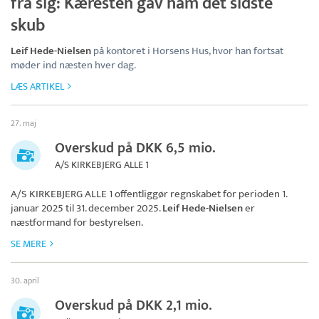
fra sig: Kæresten gav ham det sidste
skub
Leif Hede-Nielsen
på kontoret i Horsens Hus, hvor han fortsat
møder ind næsten hver dag.
LÆS ARTIKEL
27. maj
Overskud på DKK 6,5 mio.
A/S KIRKEBJERG ALLE 1
A/S KIRKEBJERG ALLE 1
offentliggør regnskabet for perioden 1.
januar 2025 til 31. december 2025.
Leif Hede-Nielsen
er
næstformand for bestyrelsen.
SE MERE
30. april
Overskud på DKK 2,1 mio.