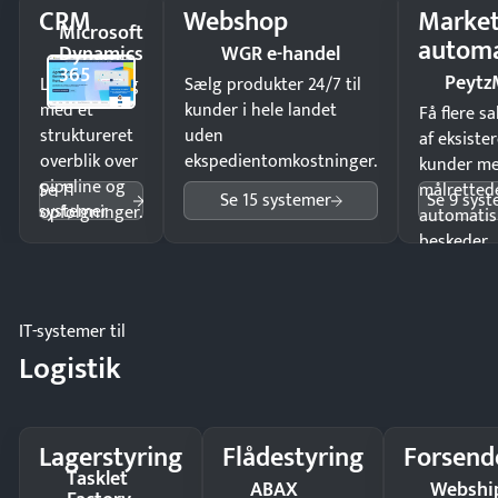
CRM
Webshop
Market
Microsoft
automa
Dynamics
WGR e-handel
365
Peytz
Luk flere salg
Sælg produkter 24/7 til
med et
kunder i hele landet
Få flere s
struktureret
uden
af eksiste
overblik over
ekspedientomkostninger.
kunder m
pipeline og
Se 11
målrettede
Se 15 systemer
Se 9 sys
systemer
opfølgninger.
automatis
beskeder.
IT-systemer til
Logistik
Lagerstyring
Flådestyring
Forsend
Tasklet
ABAX
Webshi