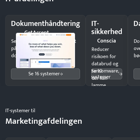
Dokumenthåndtering
IT-
D
sikkerhed
GetAccept
Conscia
Send kontrakter til underskrift
Do
på minutter og mist ingen
ov
Reducer
dokumenter.
bø
risikoen for
databrud og
Se 10
ransomware,
Se 16 systemer
systemer
der kan
lamme
driften.
IT-systemer til
Marketingafdelingen