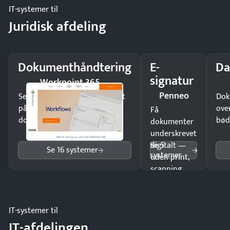
IT-systemer til
Juridisk afdeling
Dokumenthåndtering
E-
Da
signatur
Workpoint 365
Penneo
Send kontrakter til underskrift
Dok
på minutter og mist ingen
ove
Få
dokumenter.
bød
dokumenter
underskrevet
Se 5
digitalt —
Se 16 systemer
systemer
uden print,
scanning
eller fysisk
møde.
IT-systemer til
IT-afdelingen