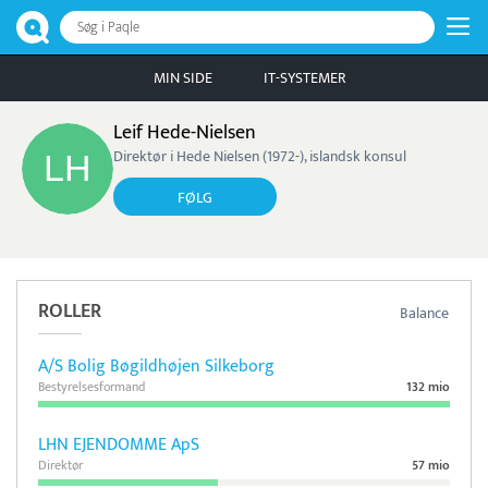
Søg i Paqle
MIN SIDE
IT-SYSTEMER
Leif Hede-Nielsen
Direktør i Hede Nielsen (1972-), islandsk konsul
FØLG
ROLLER
Balance
A/S Bolig Bøgildhøjen Silkeborg
Bestyrelsesformand
132 mio
LHN EJENDOMME ApS
Direktør
57 mio