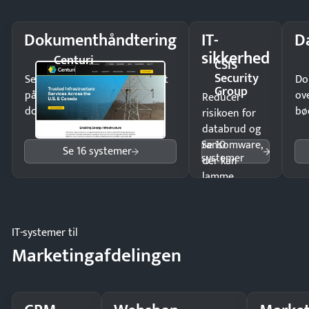
Dokumenthåndtering
IT-
D
sikkerhed
Centuri
CSIS
Security
Send kontrakter til underskrift
Do
Group
på minutter og mist ingen
ov
Reducer
dokumenter.
bø
risikoen for
databrud og
Se 10
ransomware,
Se 16 systemer
systemer
der kan
lamme
driften.
IT-systemer til
Marketingafdelingen