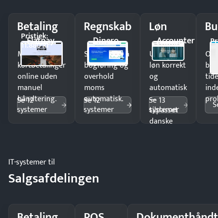
Betaling
Regnskab
Løn
Bu
Pristjek:
Flatpay
Dinero
Accounter
Pr
11.880 kr
Modtag
Spar timer på
Udbetal
Op
kortbetalinger
bogføring og
løn korrekt
bud
online uden
overhold
og
tide
manuel
moms
automatisk
ind
håndtering.
automatisk.
—
pro
Se 12
Se 12
Se 13
S
systemer
systemer
systemer
tilpasset
danske
regler.
IT-systemer til
Salgsafdelingen
Betaling
POS
Dokumenthåndt