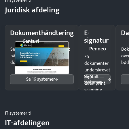
IT-systemer til
Juridisk afdeling
Dokumenthåndtering
E-
Da
signatur
Centuri
Penneo
Send kontrakter til underskrift
Dok
på minutter og mist ingen
ove
Få
dokumenter.
bød
dokumenter
underskrevet
Se 5
digitalt —
Se 16 systemer
systemer
uden print,
scanning
eller fysisk
møde.
IT-systemer til
IT-afdelingen