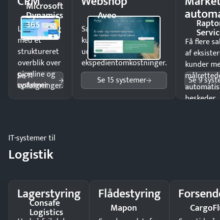
CRM
Webshop
Market
Microsoft
automa
Dynamics
Aveo
Rapto
365
Luk flere salg
Sælg produkter 24/7 til
Servic
med et
kunder i hele landet
Få flere s
struktureret
uden
af eksiste
overblik over
ekspedientomkostninger.
kunder m
pipeline og
Se 11
målrettede
Se 15 systemer
Se 9 sys
systemer
opfølgninger.
automatis
beskeder.
IT-systemer til
Logistik
Lagerstyring
Flådestyring
Forsend
Consafe
Mapon
CargoFl
Logistics