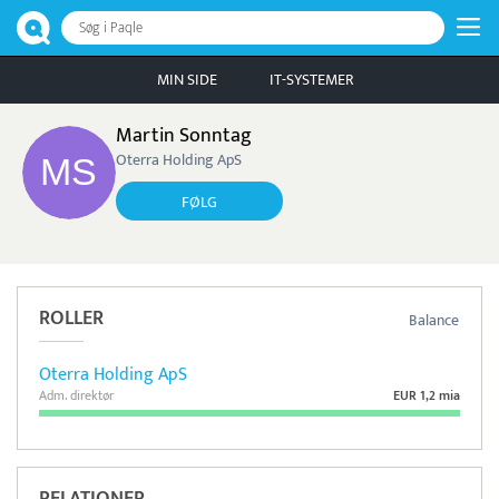
Søg i Paqle
MIN SIDE
IT-SYSTEMER
Martin Sonntag
Oterra Holding ApS
FØLG
ROLLER
Balance
Oterra Holding ApS
Adm. direktør
EUR 1,2 mia