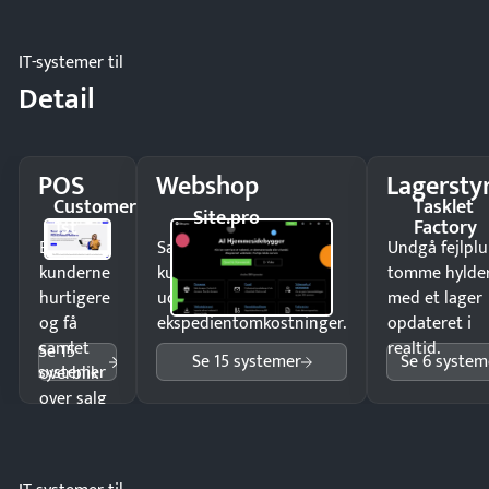
IT-systemer til
Detail
POS
Webshop
Lagersty
Customer
Tasklet
Site.pro
1st
Factory
Ekspedér
Sælg produkter 24/7 til
Undgå fejlplu
kunderne
kunder i hele landet
tomme hylde
hurtigere
uden
med et lager
og få
ekspedientomkostninger.
opdateret i
samlet
realtid.
Se 15
Se 15 systemer
Se 6 system
systemer
overblik
over salg
og lager.