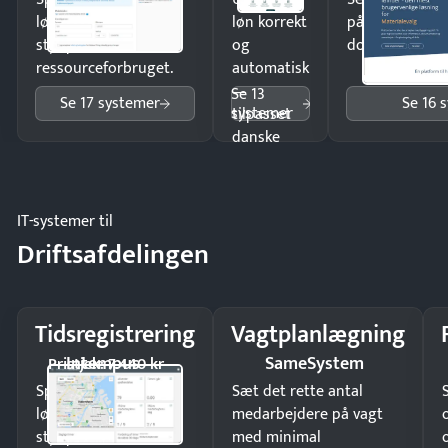
lønberegning og få
løn korrekt
på minutter o
styr på
og
dokumenter.
ressourceforbruget.
automatisk
—
Se 13
Se 17 systemer
Se 16 
systemer
tilpasset
danske
regler.
IT-systemer til
Driftsafdelingen
Tidsregistrering
Vagtplanlægning
Intempus
SameSystem
Pristjek: 7.440 kr
Spar tid på
Sæt det rette antal
lønberegning og få
medarbejdere på vagt
styr på
med minimal