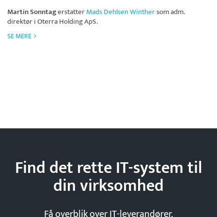
Martin Sonntag
erstatter
Mads Dehlsen Winther
som adm.
direktør i
Oterra Holding ApS
.
SE MERE
Find det rette IT-system til
din
virksomhed
Få overblik over IT-leverandører,