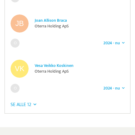
Joan Allison Braca
Oterra Holding ApS
2024 - nu
Vesa Veikko Koskinen
Oterra Holding ApS
2024 - nu
SE ALLE 12
Pristjek:
11.535 kr
Se priseksempel
Dataløn Tid
Tidsregistrering