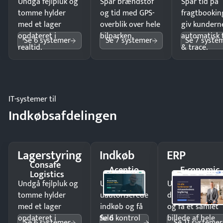
Undgå fejlpluk og
Spar brændstof
Spar tid på
tomme hylder
og tid med GPS-
fragtbookin
med et lager
overblik over hele
giv kundern
opdateret i
bilparken.
automatisk 
Se 6 systemer
Se 7 systemer
Se 7 syste
realtid.
& trace.
IT-systemer til
Indkøbsafdelingen
Lagerstyring
Indkøb
ERP
Consafe
Acentio
E-conomic
Logistics
Undgå fejlpluk og
Undgå
Undgå
tomme hylder
uautoriserede
dobbeltindtastn
med et lager
indkøb og få
og få ét samlet
Se 6
opdateret i
fuld kontrol
billede af hele
Se 6 systemer
Se 11 systemer