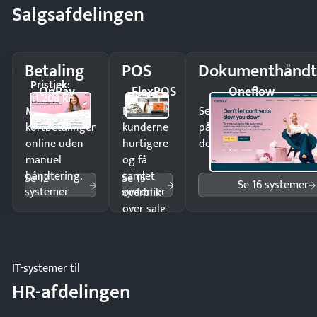
Salgsafdelingen
Betaling
POS
Dokumenthåndt
Pristjek:
OnPay
FlexPOS
Oneflow
11.208 kr
Modtag
Ekspedér
Send kontrakter til unde
kortbetalinger
kunderne
på minutter og mist ing
online uden
hurtigere
dokumenter.
manuel
og få
håndtering.
samlet
Se 12
Se 15
Se 16 systemer
systemer
systemer
overblik
over salg
og lager.
IT-systemer til
HR-afdelingen