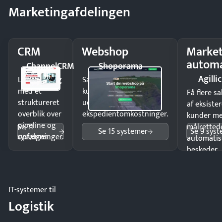
Marketingafdelingen
CRM
Webshop
Market
automa
ChannelCRM
Shoporama
Agillic
Luk flere salg
Sælg produkter 24/7 til
med et
kunder i hele landet
Få flere s
struktureret
uden
af eksiste
overblik over
ekspedientomkostninger.
kunder m
pipeline og
Se 11
målrettede
Se 15 systemer
Se 9 sys
systemer
opfølgninger.
automatis
beskeder.
IT-systemer til
Logistik