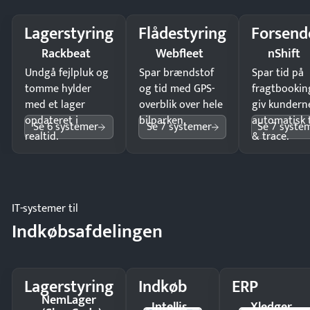
Lagerstyring
Flådestyring
Forsend
Rackbeat
Webfleet
nShift
Undgå fejlpluk og
Spar brændstof
Spar tid på
tomme hylder
og tid med GPS-
fragtbookin
med et lager
overblik over hele
giv kundern
opdateret i
bilparken.
automatisk 
Se 6 systemer
Se 7 systemer
Se 7 syste
realtid.
& trace.
IT-systemer til
Indkøbsafdelingen
Lagerstyring
Indkøb
ERP
NemLager
Intellis
Xledger