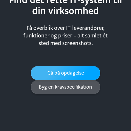
Find det rette IT-system til
din
virksomhed
Få overblik over IT-leverandører,
funktioner og priser – alt samlet ét
sted med screenshots.
Gå på opdagelse
Byg en kravspecifikation