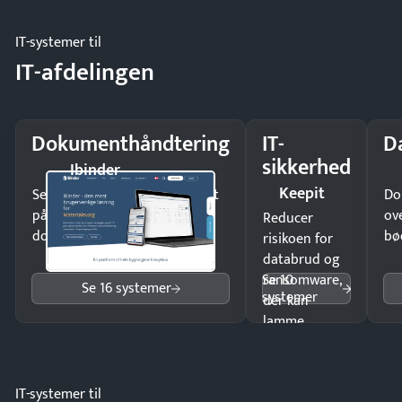
møde.
IT-systemer til
IT-afdelingen
Dokumenthåndtering
IT-
D
sikkerhed
Ibinder
Keepit
Send kontrakter til underskrift
Do
på minutter og mist ingen
ov
Reducer
dokumenter.
bø
risikoen for
databrud og
Se 10
ransomware,
Se 16 systemer
systemer
der kan
lamme
driften.
IT-systemer til