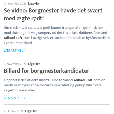
LigeHer
7. november 2021
·
Se video: Borgmester havde det svært
med ægte rødt!
Gimmick - Ja, vi syntes, vi godt kunne trænge til en gimmick her
mod slutningen i valgkampen, lød det fra billardklubbens formand
Mikael Toft
, som i øvrigt selv er socialdemokratiske byrådsmedlem
i Vesthimmerland.
LÆS ARTIKEL
LigeHer
3. november 2021
·
Billard for borgmesterkandidater
Opgøret ledes af Aars Billard Klubs formand,
Mikael Toft
, som er
medlem af byrådet for Socialdemokratiet og genopstiller ved
valget 16. november.
LÆS ARTIKEL
LigeHer
4. oktober 2021
·