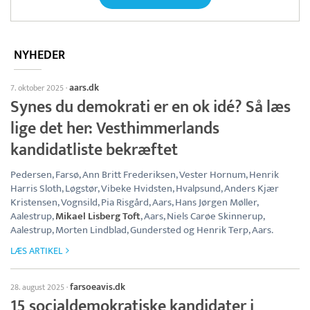
NYHEDER
aars.dk
7. oktober 2025
·
Synes du demokrati er en ok idé? Så læs
lige det her: Vesthimmerlands
kandidatliste bekræftet
Pedersen, Farsø, Ann Britt Frederiksen, Vester Hornum, Henrik
Harris Sloth, Løgstør, Vibeke Hvidsten, Hvalpsund, Anders Kjær
Kristensen, Vognsild, Pia Risgård, Aars, Hans Jørgen Møller,
Aalestrup,
Mikael Lisberg Toft
, Aars, Niels Carøe Skinnerup,
Aalestrup, Morten Lindblad, Gundersted og Henrik Terp, Aars.
LÆS ARTIKEL
farsoeavis.dk
28. august 2025
·
15 socialdemokratiske kandidater i