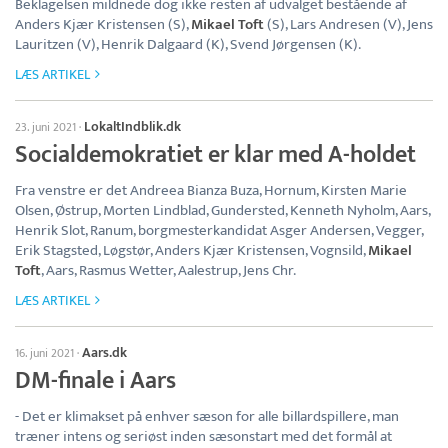
Beklagelsen mildnede dog ikke resten af udvalget bestående af
Anders Kjær Kristensen (S),
Mikael Toft
(S), Lars Andresen (V), Jens
Lauritzen (V), Henrik Dalgaard (K), Svend Jørgensen (K).
LÆS ARTIKEL
LokaltIndblik.dk
23. juni 2021
·
Socialdemokratiet er klar med A-holdet
Fra venstre er det Andreea Bianza Buza, Hornum, Kirsten Marie
Olsen, Østrup, Morten Lindblad, Gundersted, Kenneth Nyholm, Aars,
Henrik Slot, Ranum, borgmesterkandidat Asger Andersen, Vegger,
Erik Stagsted, Løgstør, Anders Kjær Kristensen, Vognsild,
Mikael
Toft
, Aars, Rasmus Wetter, Aalestrup, Jens Chr.
LÆS ARTIKEL
Aars.dk
16. juni 2021
·
DM-finale i Aars
- Det er klimakset på enhver sæson for alle billardspillere, man
træner intens og seriøst inden sæsonstart med det formål at