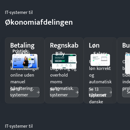
IT-systemer til
Økonomiafdelingen
Betaling
Regnskab
Løn
Bu
Pristjek:
Frisbii
Billy
Salary
Pr
17.268 kr
Modtag
Spar timer på
Udbetal
Op
kortbetalinger
bogføring og
løn korrekt
bud
online uden
overhold
og
tide
manuel
moms
automatisk
ind
håndtering.
automatisk.
—
pro
Se 12
Se 12
Se 13
S
systemer
systemer
systemer
tilpasset
danske
regler.
IT-systemer til