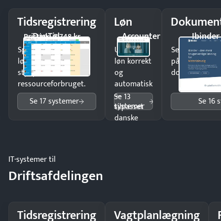
Tidsregistrering
Løn
Dokument
DanTid
Accounter
Ibinder
Pristjek: 5.748 kr
Spar tid på
Udbetal
Send kontrakter
lønberegning og få
løn korrekt
på minutter o
styr på
og
dokumenter.
ressourceforbruget.
automatisk
—
Se 13
Se 17 systemer
Se 16 
systemer
tilpasset
danske
regler.
IT-systemer til
Driftsafdelingen
Tidsregistrering
Vagtplanlægning