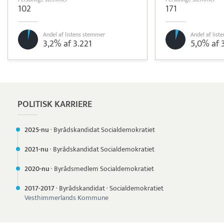
102
171
Andel af listens stemmer
Andel af lis
3,2% af 3.221
5,0% af 
Pristjek:
5.748 kr
Se priseksempel
DanTid
Tidsregistrering
POLITISK KARRIERE
2025-nu
·
Byrådskandidat Socialdemokratiet
2021-nu
·
Byrådskandidat Socialdemokratiet
2020-nu
·
Byrådsmedlem Socialdemokratiet
2017-
2017
·
Byrådskandidat
·
Socialdemokratiet
Vesthimmerlands Kommune