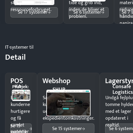
styr på
tide og grib ind,
materi
ressourceforbruget.
inden de bliver et
reduc
Se 17 systemer
Se 6 systemer
Se 7 
problem.
håndv
papira
IT-systemer til
Detail
POS
Webshop
Lagersty
KA-
Consafe
Pristjek:
SHUP
CHING
Logistic
4.548 kr
Ekspedér
Sælg produkter 24/7 til
Undgå fejlplu
kunderne
kunder i hele landet
tomme hylde
hurtigere
uden
med et lager
og få
ekspedientomkostninger.
opdateret i
samlet
realtid.
Se 15
Se 15 systemer
Se 6 system
systemer
overblik