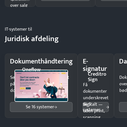
over salg
og lager.
IT-systemer til
Juridisk afdeling
Dokumenthåndtering
E-
Da
signatur
Oneflow
Creditro
Send kontrakter til underskrift
Dok
Sign
på minutter og mist ingen
ove
Få
dokumenter.
bød
dokumenter
underskrevet
Se 5
digitalt —
Se 16 systemer
systemer
uden print,
scanning
eller fysisk