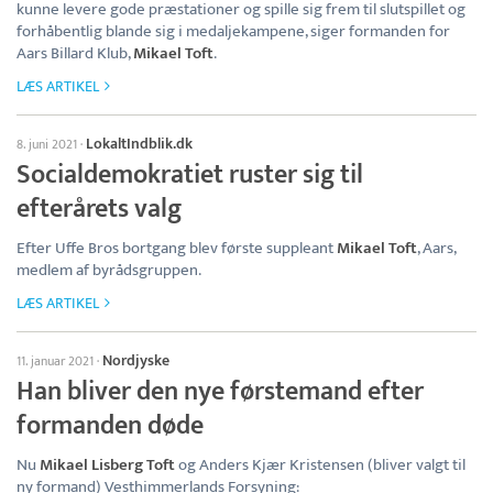
kunne levere gode præstationer og spille sig frem til slutspillet og
forhåbentlig blande sig i medaljekampene, siger formanden for
Aars Billard Klub,
Mikael Toft
.
LÆS ARTIKEL
LokaltIndblik.dk
8. juni 2021
·
Socialdemokratiet ruster sig til
efterårets valg
Efter Uffe Bros bortgang blev første suppleant
Mikael Toft
, Aars,
medlem af byrådsgruppen.
LÆS ARTIKEL
Nordjyske
11. januar 2021
·
Han bliver den nye førstemand efter
formanden døde
Nu
Mikael Lisberg Toft
og Anders Kjær Kristensen (bliver valgt til
ny formand) Vesthimmerlands Forsyning: