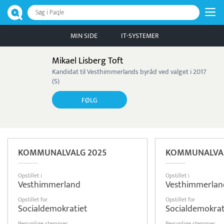
Søg i Paqle
MIN SIDE
IT-SYSTEMER
Mikael Lisberg Toft
Kandidat til Vesthimmerlands byråd ved valget i 2017
(S)
FØLG
KOMMUNALVALG 2025
KOMMUNALVAL
Opstillet i
Opstillet i
Vesthimmerland
Vesthimmerlan
Opstillet for
Opstillet for
Socialdemokratiet
Socialdemokrat
Personlige stemmer
Personlige stemmer