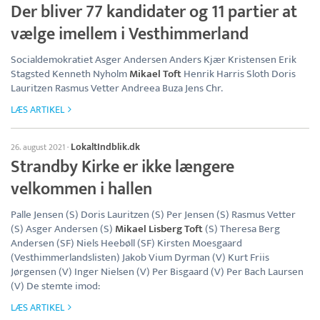
Der bliver 77 kandidater og 11 partier at
vælge imellem i Vesthimmerland
Socialdemokratiet Asger Andersen Anders Kjær Kristensen Erik
Stagsted Kenneth Nyholm
Mikael Toft
Henrik Harris Sloth Doris
Lauritzen Rasmus Vetter Andreea Buza Jens Chr.
LÆS ARTIKEL
LokaltIndblik.dk
26. august 2021
·
Strandby Kirke er ikke længere
velkommen i hallen
Palle Jensen (S) Doris Lauritzen (S) Per Jensen (S) Rasmus Vetter
(S) Asger Andersen (S)
Mikael Lisberg Toft
(S) Theresa Berg
Andersen (SF) Niels Heebøll (SF) Kirsten Moesgaard
(Vesthimmerlandslisten) Jakob Vium Dyrman (V) Kurt Friis
Jørgensen (V) Inger Nielsen (V) Per Bisgaard (V) Per Bach Laursen
(V) De stemte imod:
LÆS ARTIKEL