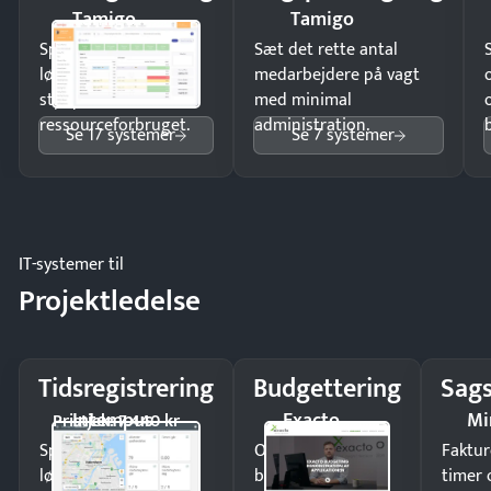
Tamigo
Tamigo
Spar tid på
Sæt det rette antal
lønberegning og få
medarbejdere på vagt
styr på
med minimal
ressourceforbruget.
administration.
Se 17 systemer
Se 7 systemer
IT-systemer til
Projektledelse
Tidsregistrering
Budgettering
Sags
Intempus
Exacto
Mi
Pristjek: 7.440 kr
Spar tid på
Opdag
Faktur
lønberegning og få
budgetafvigelser i
timer 