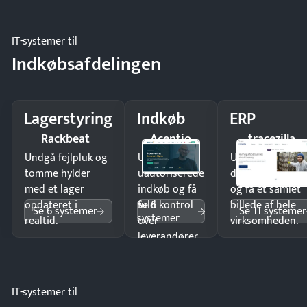
IT-systemer til
Indkøbsafdelingen
Lagerstyring
Indkøb
ERP
Rackbeat
Acentio
tracezilla
Undgå fejlpluk og
Undgå
Undgå
tomme hylder
uautoriserede
dobbeltindtastn
med et lager
indkøb og få
og få ét samlet
Se 6
opdateret i
fuld kontrol
billede af hele
Se 6 systemer
Se 11 systemer
systemer
realtid.
over
virksomheden.
leverandører
og forbrug.
IT-systemer til