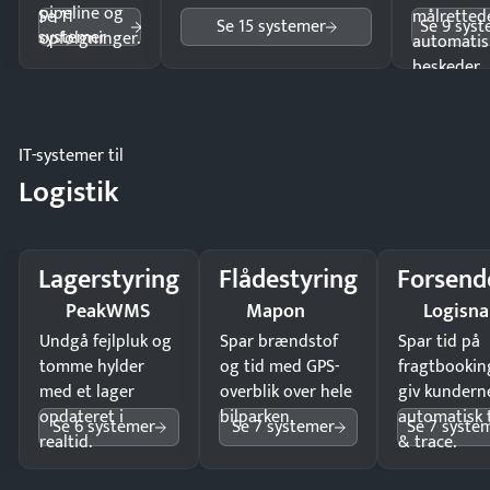
pipeline og
Se 11
målrettede
Se 15 systemer
Se 9 sys
systemer
opfølgninger.
automatis
beskeder.
IT-systemer til
Logistik
Lagerstyring
Flådestyring
Forsend
PeakWMS
Mapon
Logisn
Undgå fejlpluk og
Spar brændstof
Spar tid på
tomme hylder
og tid med GPS-
fragtbookin
med et lager
overblik over hele
giv kundern
opdateret i
bilparken.
automatisk 
Se 6 systemer
Se 7 systemer
Se 7 syste
realtid.
& trace.