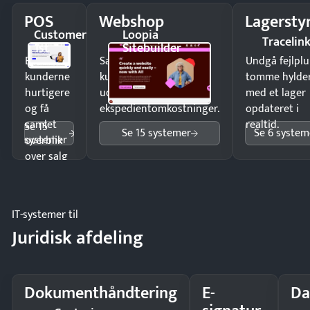
POS
Webshop
Lagersty
Customer
Loopia
Tracelin
1st
Sitebuilder
Ekspedér
Sælg produkter 24/7 til
Undgå fejlplu
kunderne
kunder i hele landet
tomme hylde
hurtigere
uden
med et lager
og få
ekspedientomkostninger.
opdateret i
samlet
realtid.
Se 15
Se 15 systemer
Se 6 system
systemer
overblik
over salg
og lager.
IT-systemer til
Juridisk afdeling
Dokumenthåndtering
E-
Da