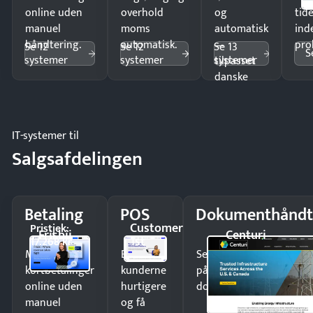
online uden
overhold
og
tide
manuel
moms
automatisk
ind
håndtering.
automatisk.
—
pro
Se 12
Se 12
Se 13
S
systemer
systemer
systemer
tilpasset
danske
regler.
IT-systemer til
Salgsafdelingen
Betaling
POS
Dokumenthåndt
Customer
Pristjek:
Frisbii
Centuri
1st
17.268 kr
Modtag
Ekspedér
Send kontrakter til unde
kortbetalinger
kunderne
på minutter og mist ing
online uden
hurtigere
dokumenter.
manuel
og få