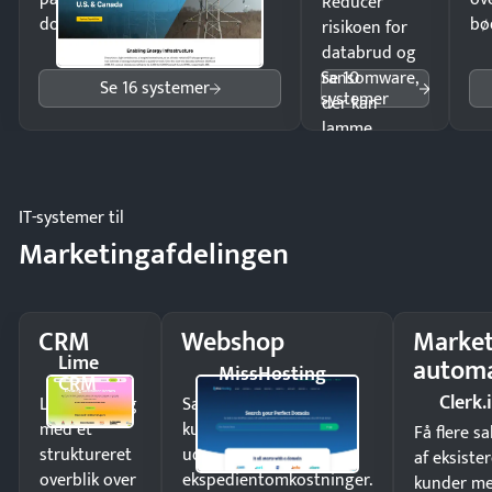
Reducer
dokumenter.
bø
risikoen for
databrud og
Se 10
ransomware,
Se 16 systemer
systemer
der kan
lamme
driften.
IT-systemer til
Marketingafdelingen
CRM
Webshop
Market
Lime
automa
MissHosting
CRM
Clerk.
Luk flere salg
Sælg produkter 24/7 til
med et
kunder i hele landet
Få flere s
struktureret
uden
af eksiste
overblik over
ekspedientomkostninger.
kunder m