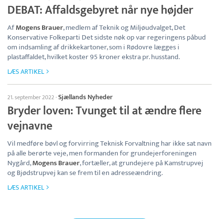
DEBAT: Affaldsgebyret når nye højder
Af
Mogens Brauer
, medlem af Teknik og Miljøudvalget, Det
Konservative Folkeparti Det sidste nøk op var regeringens påbud
om indsamling af drikkekartoner, som i Rødovre lægges i
plastaffaldet, hvilket koster 95 kroner ekstra pr. husstand.
LÆS ARTIKEL
Sjællands Nyheder
21. september 2022
·
Bryder loven: Tvunget til at ændre flere
vejnavne
Vil medføre bøvl og forvirring Teknisk Forvaltning har ikke sat navn
på alle berørte veje, men formanden for grundejerforeningen
Nygård,
Mogens Brauer
, fortæller, at grundejere på Kamstrupvej
og Bjødstrupvej kan se frem til en adresseændring.
LÆS ARTIKEL