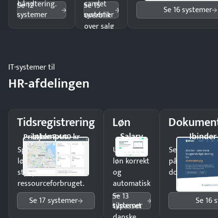
håndtering.
samlet
Se 12
Se 15
Se 16 systemer
systemer
systemer
overblik
over salg
og lager.
IT-systemer til
HR-afdelingen
Tidsregistrering
Løn
Dokument
Intempus
Salary
Ibinder
Pristjek: 7.440 kr
Spar tid på
Udbetal
Send kontrakter
lønberegning og få
løn korrekt
på minutter o
styr på
og
dokumenter.
ressourceforbruget.
automatisk
—
Se 13
Se 17 systemer
Se 16 
systemer
tilpasset
danske