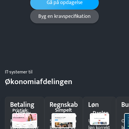
Gå på opdagelse
Byg en kravspecifikation
IT-systemer til
Økonomiafdelingen
Betaling
Regnskab
Løn
Bu
Simpelt
Pristjek:
OnPay
Danløn
Regnskab
11.208 kr
Modtag
Spar timer på
Udbetal
Op
kortbetalinger
bogføring og
løn korrekt
bud