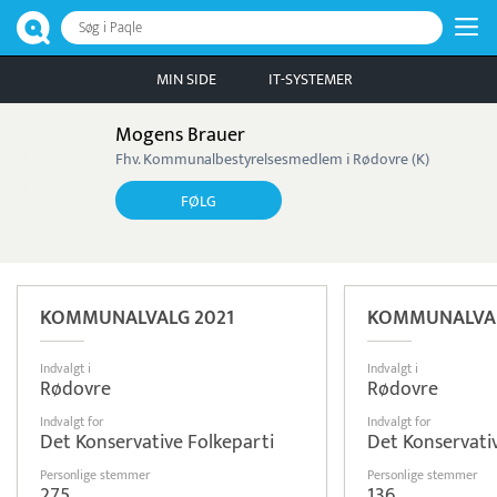
Søg i Paqle
MIN SIDE
IT-SYSTEMER
Mogens Brauer
Fhv. Kommunalbestyrelsesmedlem i Rødovre (K)
FØLG
KOMMUNALVALG 2021
KOMMUNALVAL
Indvalgt i
Indvalgt i
Rødovre
Rødovre
Indvalgt for
Indvalgt for
Det Konservative Folkeparti
Det Konservati
Personlige stemmer
Personlige stemmer
275
136