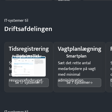
regler.
IT-systemer til
Driftsafdelingen
Tidsregistrering
Vagtplanlægning
Dataløn Tid
Smartplan
Pristjek: 11.535 kr
Spar tid på
Sæt det rette antal
lønberegning og få
medarbejdere på vagt
styr på
med minimal
ressourceforbruget.
administration.
Se 17 systemer
Se 7 systemer