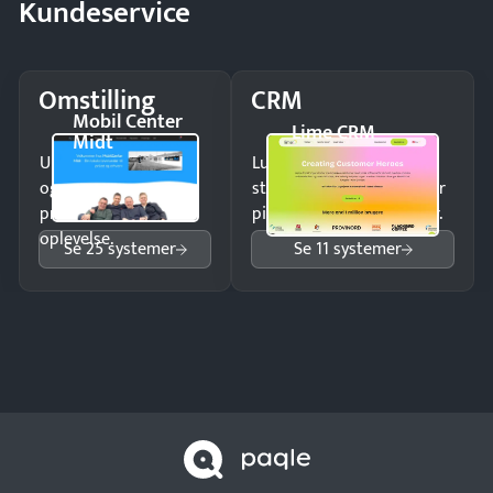
Kundeservice
Omstilling
CRM
Mobil Center
Lime CRM
Midt
Undgå tabte opkald
Luk flere salg med et
og giv kunderne en
struktureret overblik over
professionel
pipeline og opfølgninger.
oplevelse.
Se 25 systemer
Se 11 systemer