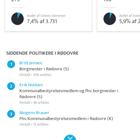
Andel af listens stemmer
Andel af lis
7,4% af 3.731
5,9% af 2
Pristjek:
7.440 kr
Se priseksempel
Intempus
Tidsregistrering
SIDDENDE POLITIKERE I RØDOVRE
Britt Jensen
1
Borgmester i Rødovre (S)
Omtalt i 306 artikler.
Erik Nielsen
2
Kommunalbestyrelsesmedlem og fhv. borgmester i
Rødovre (S)
Omtalt i 48 artikler.
Mogens Brauer
3
Fhv. Kommunalbestyrelsesmedlem i Rødovre (K)
Omtalt i 13 artikler.