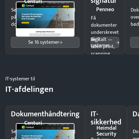
signatur
Centuri
Penneo
Send kontrakter til underskrift
Dok
på minutter og mist ingen
ove
Få
dokumenter.
bød
dokumenter
underskrevet
Se 5
digitalt —
Se 16 systemer
systemer
uden print,
scanning
eller fysisk
møde.
IT-systemer til
IT-afdelingen
Dokumenthåndtering
IT-
D
sikkerhed
Centuri
Heimdal
Send kontrakter til underskrift
Do
Security
på minutter og mist ingen
ov