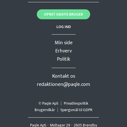
OPRET GRATIS BRUGER
LOG IND
Min side
Erhverv
Politik
Kontakt os
redaktionen@paqle.com
© Paqle ApS
Privatlivspolitik
Brugervilkår
Spørgsmål til GDPR
Paqle ApS
Midtager 29
2605 Brøndby