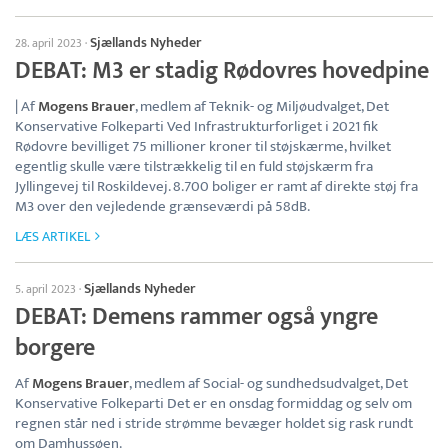
Sjællands Nyheder
28. april 2023
·
DEBAT: M3 er stadig Rødovres hovedpine
| Af
Mogens Brauer
, medlem af Teknik- og Miljøudvalget, Det
Konservative Folkeparti Ved Infrastrukturforliget i 2021 fik
Rødovre bevilliget 75 millioner kroner til støjskærme, hvilket
egentlig skulle være tilstrækkelig til en fuld støjskærm fra
Jyllingevej til Roskildevej. 8.700 boliger er ramt af direkte støj fra
M3 over den vejledende grænseværdi på 58dB.
LÆS ARTIKEL
Sjællands Nyheder
5. april 2023
·
DEBAT: Demens rammer også yngre
borgere
Af
Mogens Brauer
, medlem af Social- og sundhedsudvalget, Det
Konservative Folkeparti Det er en onsdag formiddag og selv om
regnen står ned i stride strømme bevæger holdet sig rask rundt
om Damhussøen.