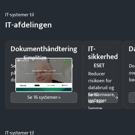
møde.
IT-systemer til
IT-afdelingen
Dokumenthåndtering
IT-
D
sikkerhed
Simplitize
ESET
Send kontrakter til underskrift
Do
på minutter og mist ingen
ov
Reducer
dokumenter.
bø
risikoen for
databrud og
Se 10
ransomware,
Se 16 systemer
systemer
der kan
lamme
driften.
IT-systemer til