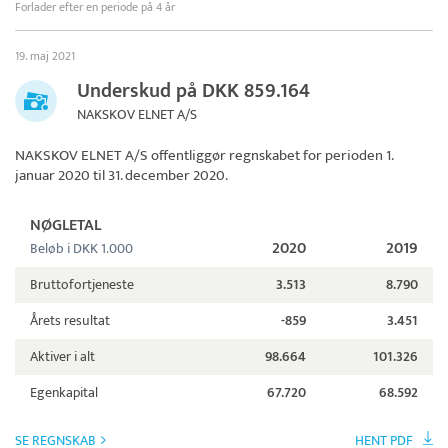
Forlader efter en periode på 4 år
19. maj 2021
Underskud på DKK 859.164
NAKSKOV ELNET A/S
NAKSKOV ELNET A/S
offentliggør regnskabet for perioden 1.
januar 2020 til 31. december 2020.
NØGLETAL
2020
2019
Beløb i DKK 1.000
Bruttofortjeneste
3.513
8.790
Årets resultat
-859
3.451
Aktiver i alt
98.664
101.326
Egenkapital
67.720
68.592
SE REGNSKAB
HENT PDF