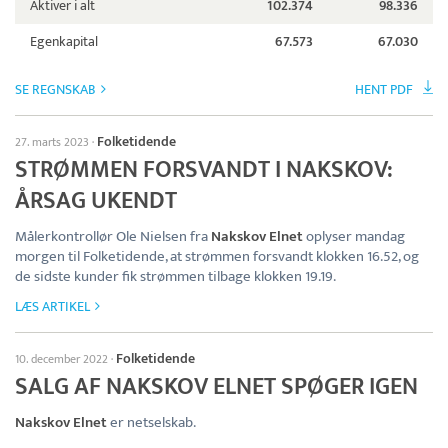
Aktiver i alt
102.374
98.336
Egenkapital
67.573
67.030
SE REGNSKAB
HENT PDF
Folketidende
27. marts 2023
·
STRØMMEN FORSVANDT I NAKSKOV:
ÅRSAG UKENDT
Målerkontrollør Ole Nielsen fra
Nakskov Elnet
oplyser mandag
morgen til Folketidende, at strømmen forsvandt klokken 16.52, og
de sidste kunder fik strømmen tilbage klokken 19.19.
LÆS ARTIKEL
Folketidende
10. december 2022
·
SALG AF NAKSKOV ELNET SPØGER IGEN
Nakskov Elnet
er netselskab.