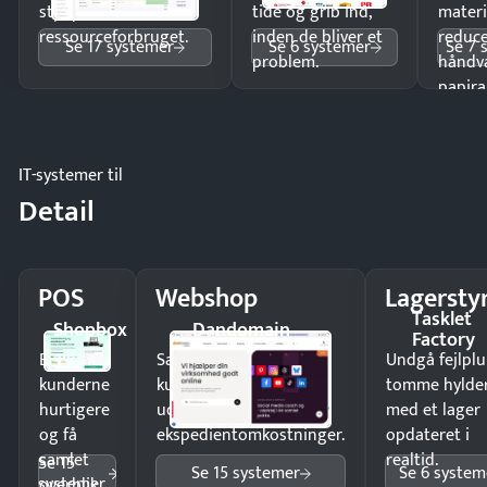
styr på
tide og grib ind,
materi
ressourceforbruget.
inden de bliver et
reduc
Se 17 systemer
Se 6 systemer
Se 7 
problem.
håndv
papira
IT-systemer til
Detail
POS
Webshop
Lagersty
Tasklet
Shopbox
Dandomain
Factory
Ekspedér
Sælg produkter 24/7 til
Undgå fejlplu
kunderne
kunder i hele landet
tomme hylde
hurtigere
uden
med et lager
og få
ekspedientomkostninger.
opdateret i
samlet
realtid.
Se 15
Se 15 systemer
Se 6 system
systemer
overblik