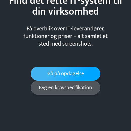
Find det rette IT-system til
din
virksomhed
Få overblik over IT-leverandører,
funktioner og priser – alt samlet ét
sted med screenshots.
Gå på opdagelse
Byg en kravspecifikation