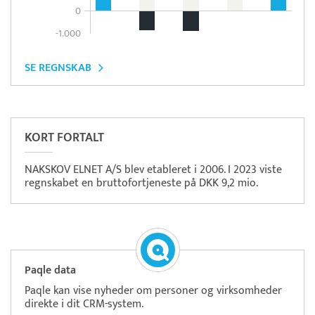
0
-1.000
SE REGNSKAB
Læs mere om systemet
Milient
Tidsregistrering
KORT FORTALT
NAKSKOV ELNET A/S blev etableret i 2006. I 2023 viste
regnskabet en bruttofortjeneste på DKK 9,2 mio.
Paqle data
Paqle kan vise nyheder om personer og virksomheder
direkte i dit CRM-system.