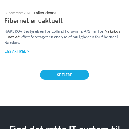
Folketidende
12. november 2020
·
Fibernet er uaktuelt
NAKSKOV Bestyrelsen for Lolland Forsyning A/S har for
Nakskov
Elnet A/S
fået foretaget en analyse af muligheden for fibernet i
Nakskov.
LÆS ARTIKEL
SE FLERE