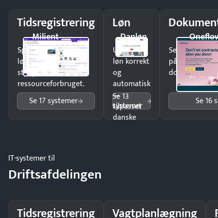
Tidsregistrering
Løn
Dokument
Milient
Danløn
Oneflo
Spar tid på
Udbetal
Send kontrakter
lønberegning og få
løn korrekt
på minutter o
styr på
og
dokumenter.
ressourceforbruget.
automatisk
—
Se 13
Se 17 systemer
Se 16 
systemer
tilpasset
danske
regler.
IT-systemer til
Driftsafdelingen
Tidsregistrering
Vagtplanlægning