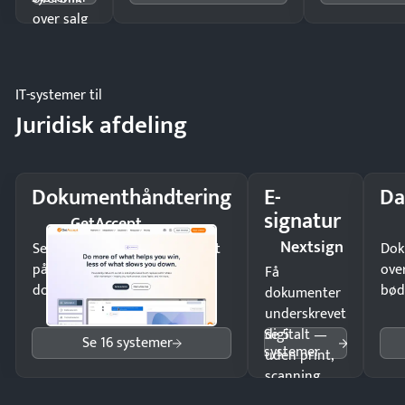
over salg
og lager.
IT-systemer til
Juridisk afdeling
Dokumenthåndtering
E-
Da
signatur
GetAccept
Nextsign
Send kontrakter til underskrift
Dok
på minutter og mist ingen
ove
Få
dokumenter.
bød
dokumenter
underskrevet
Se 5
digitalt —
Se 16 systemer
systemer
uden print,
scanning
eller fysisk