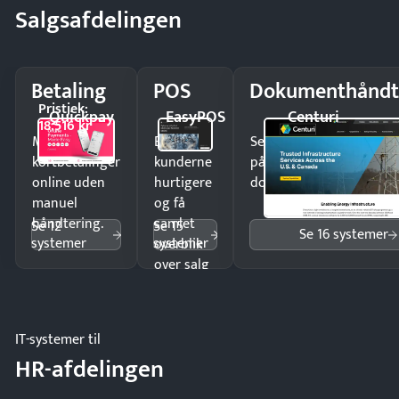
Salgsafdelingen
Betaling
POS
Dokumenthåndt
Pristjek:
Quickpay
EasyPOS
Centuri
18.516 kr
Modtag
Ekspedér
Send kontrakter til unde
kortbetalinger
kunderne
på minutter og mist ing
online uden
hurtigere
dokumenter.
manuel
og få
håndtering.
samlet
Se 12
Se 15
Se 16 systemer
systemer
systemer
overblik
over salg
og lager.
IT-systemer til
HR-afdelingen