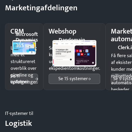
Marketingafdelingen
CRM
Webshop
Market
Microsoft
automa
Dynamics
Dandomain
365
Clerk.
Luk flere salg
Sælg produkter 24/7 til
med et
kunder i hele landet
Få flere s
struktureret
uden
af eksiste
overblik over
ekspedientomkostninger.
kunder m
pipeline og
Se 11
målrettede
Se 15 systemer
Se 9 sys
systemer
opfølgninger.
automatis
beskeder.
IT-systemer til
Logistik