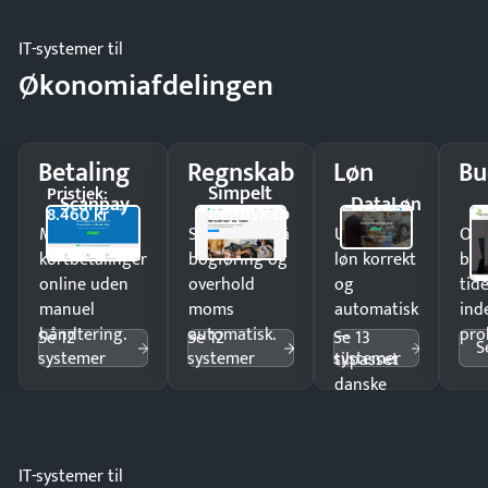
IT-systemer til
Økonomiafdelingen
Betaling
Regnskab
Løn
Bu
Simpelt
Pristjek:
Scanpay
DataLøn
Regnskab
8.460 kr
Modtag
Spar timer på
Udbetal
Op
kortbetalinger
bogføring og
løn korrekt
bud
online uden
overhold
og
tide
manuel
moms
automatisk
ind
håndtering.
automatisk.
—
pro
Se 12
Se 12
Se 13
S
systemer
systemer
systemer
tilpasset
danske
regler.
IT-systemer til