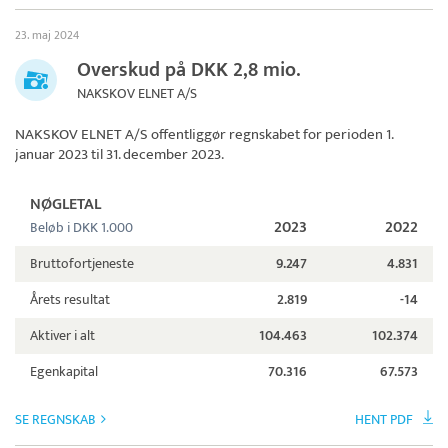
23. maj 2024
Overskud på DKK 2,8 mio.
NAKSKOV ELNET A/S
NAKSKOV ELNET A/S
offentliggør regnskabet for perioden 1.
januar 2023 til 31. december 2023.
NØGLETAL
2023
2022
Beløb i DKK 1.000
Bruttofortjeneste
9.247
4.831
Årets resultat
2.819
-14
Aktiver i alt
104.463
102.374
Egenkapital
70.316
67.573
SE REGNSKAB
HENT PDF