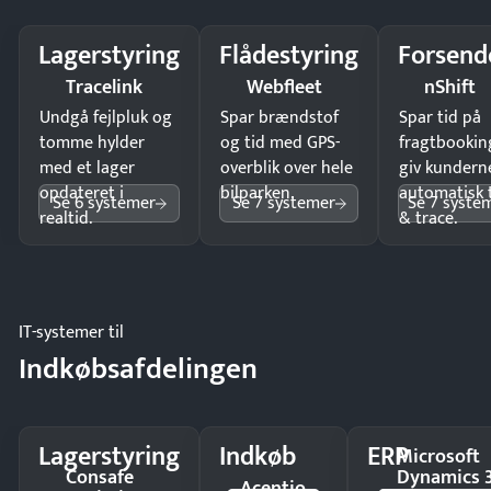
Lagerstyring
Flådestyring
Forsend
Tracelink
Webfleet
nShift
Undgå fejlpluk og
Spar brændstof
Spar tid på
tomme hylder
og tid med GPS-
fragtbookin
med et lager
overblik over hele
giv kundern
opdateret i
bilparken.
automatisk 
Se 6 systemer
Se 7 systemer
Se 7 syste
realtid.
& trace.
IT-systemer til
Indkøbsafdelingen
Lagerstyring
Indkøb
ERP
Microsoft
Consafe
Dynamics 
Acentio