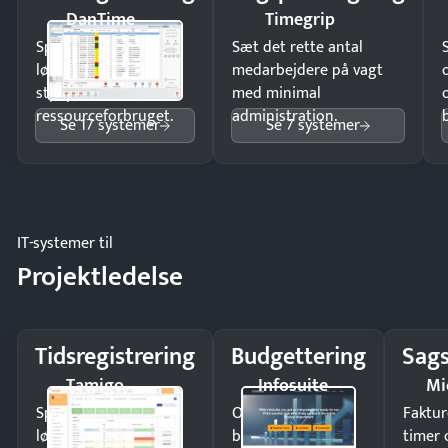
DanTime
Timegrip
Spar tid på
Sæt det rette antal
lønberegning og få
medarbejdere på vagt
styr på
med minimal
ressourceforbruget.
administration.
Se 17 systemer
Se 7 systemer
IT-systemer til
Projektledelse
Tidsregistrering
Budgettering
Sags
Tamigo
Infosuite
Mi
Spar tid på
Opdag
Faktur
lønberegning og få
budgetafvigelser i
timer 