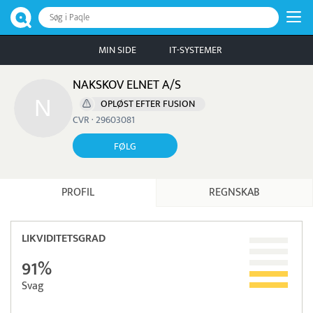
Søg i Paqle
MIN SIDE
IT-SYSTEMER
NAKSKOV ELNET A/S
OPLØST EFTER FUSION
CVR · 29603081
FØLG
PROFIL
REGNSKAB
LIKVIDITETSGRAD
91%
Svag