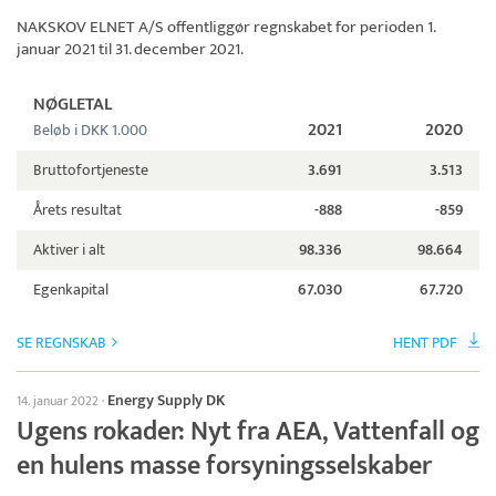
NAKSKOV ELNET A/S
offentliggør regnskabet for perioden 1.
januar 2021 til 31. december 2021.
NØGLETAL
2021
2020
Beløb i DKK 1.000
Bruttofortjeneste
3.691
3.513
Årets resultat
-888
-859
Aktiver i alt
98.336
98.664
Egenkapital
67.030
67.720
SE REGNSKAB
HENT PDF
Energy Supply DK
14. januar 2022
·
Ugens rokader: Nyt fra AEA, Vattenfall og
en hulens masse forsyningsselskaber