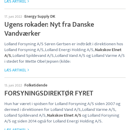
LÆS ARTIKEL
Energy Supply DK
17. juni 2022
·
Ugens rokader: Nyt fra Danske
Vandværker
Lolland Forsyning A/S Søren Gertsen er indtrådt i direktionen hos
Lolland Forsyning A/S, Lolland Energi Holding A/S,
Nakskov Elnet
A/S
, Lolland Spildevand A/S, Lolland Vand A/S og Lolland Varme A/S
i stedet for Mette Obel Jepsen (kilde:
LÆS ARTIKEL
Folketidende
13. juni 2022
·
FORSYNINGSDIREKTØR FYRET
Hun har været i spidsen for Lolland Forsyning A/S siden 2007 og
dermed i direktionen for Lolland Vand A/S, Lolland Varme A/S,
Lolland Spildevand A/S,
Nakskov Elnet A/S
og Lolland Forsyning
A/S og siden 2014 også for Lolland Energi Holding A/S.
LÆS ARTIKEL