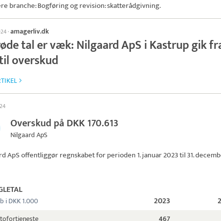
ere branche: Bogføring og revision: skatterådgivning.
amagerliv.dk
024
·
øde tal er væk: Nilgaard ApS i Kastrup gik fr
til overskud
TIKEL
024
Overskud på DKK 170.613
Nilgaard ApS
rd ApS
offentliggør regnskabet for perioden 1. januar 2023 til 31. decem
GLETAL
2023
b i DKK 1.000
tofortjeneste
467