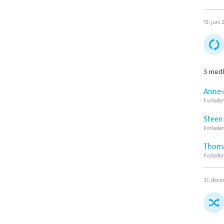
19. juni
3 medl
Anne-
Forlader
Steen
Forlader
Thoma
Forlader
31. dec