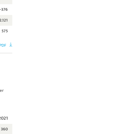
-376
2.121
575
PDF
ber
2021
360