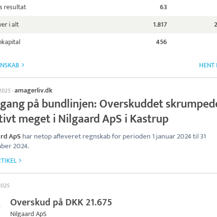
s resultat
63
er i alt
1.817
kapital
456
GNSKAB
HENT 
amagerliv.dk
 2025
·
gang på bundlinjen: Overskuddet skrumped
tivt meget i Nilgaard ApS i Kastrup
ard ApS
har netop afleveret regnskab for perioden 1 januar 2024 til 31
ber 2024.
TIKEL
 2025
Overskud på DKK 21.675
Nilgaard ApS