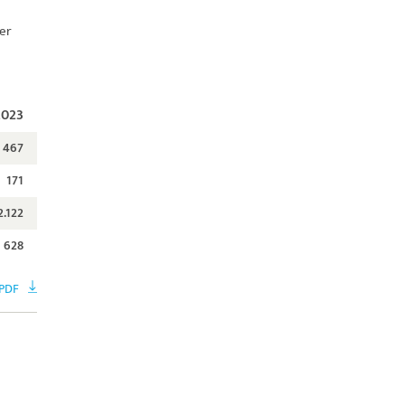
ber
2023
467
171
2.122
628
PDF