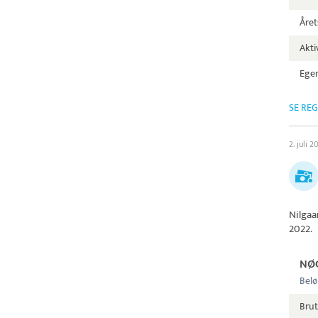
Året
Aktiv
Egen
SE RE
2. juli 2
Nilgaa
2022.
NØ
Belø
Brut