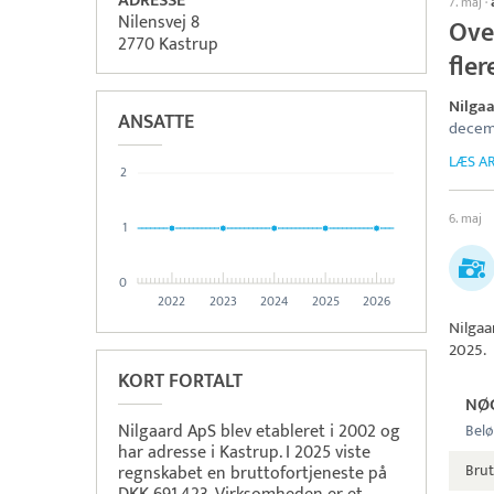
ADRESSE
7. maj
·
Nilensvej 8
Over
2770 Kastrup
fler
Nilga
ANSATTE
decem
LÆS AR
2
6. maj
1
0
2022
2023
2024
2025
2026
Nilgaa
2025.
KORT FORTALT
NØ
Nilgaard ApS blev etableret i 2002 og
Belø
har adresse i Kastrup. I 2025 viste
Brut
regnskabet en bruttofortjeneste på