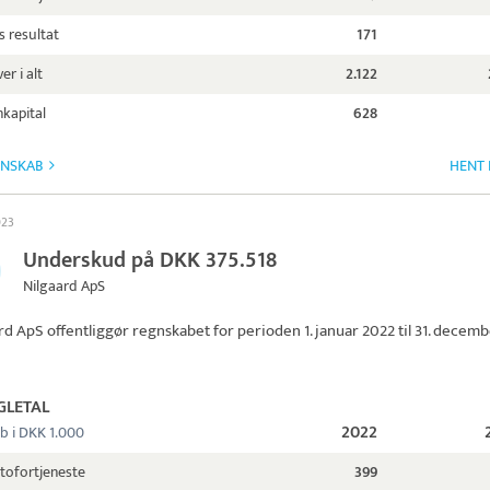
s resultat
171
er i alt
2.122
kapital
628
GNSKAB
HENT 
023
Underskud på DKK 375.518
Nilgaard ApS
rd ApS
offentliggør regnskabet for perioden 1. januar 2022 til 31. decem
GLETAL
2022
b i DKK 1.000
tofortjeneste
399