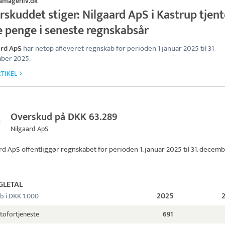
amagerliv.dk
skuddet stiger: Nilgaard ApS i Kastrup tjent
e penge i seneste regnskabsår
ard ApS
har netop afleveret regnskab for perioden 1 januar 2025 til 31
ber 2025.
TIKEL
Overskud på DKK 63.289
Nilgaard ApS
rd ApS
offentliggør regnskabet for perioden 1. januar 2025 til 31. decem
GLETAL
2025
b i DKK 1.000
tofortjeneste
691