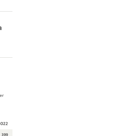
a
ber
2022
399