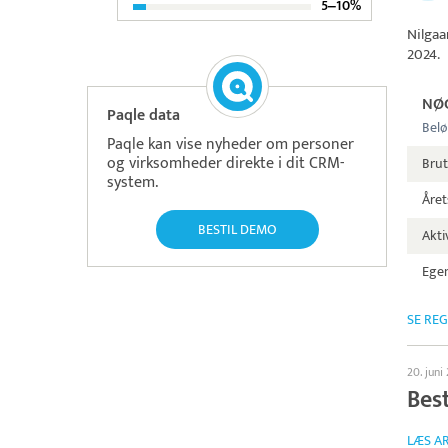
5‒10%
Nilgaa
2024.
NØ
Paqle data
Belø
Paqle kan vise nyheder om personer
og virksomheder direkte i dit CRM-
Brut
system.
Året
BESTIL DEMO
Aktiv
Egen
SE RE
20. juni
Bes
LÆS AR