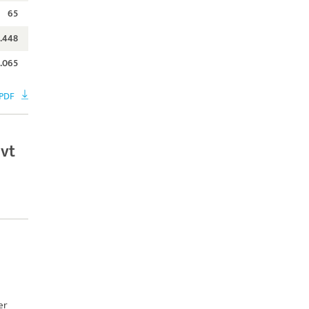
65
.448
1.065
PDF
ivt
er