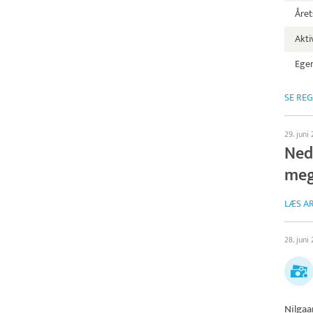
Året
Aktiv
Egen
SE RE
29. juni
Ned
meg
LÆS AR
28. juni
Nilgaa