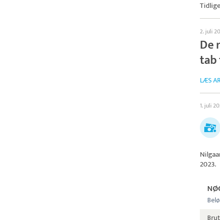
Tidlig
2. juli 2
De r
tab 
LÆS AR
1. juli 2
Nilgaa
2023.
NØ
Belø
Brut