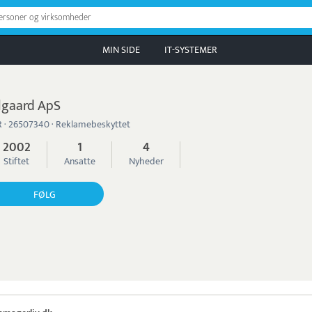
personer og virksomheder
MIN SIDE
IT-SYSTEMER
lgaard ApS
 · 26507340 · Reklamebeskyttet
2002
1
4
Stiftet
Ansatte
Nyheder
FØLG