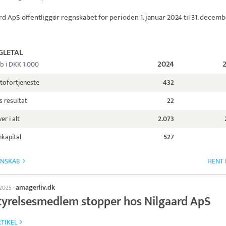
rd ApS
offentliggør regnskabet for perioden 1. januar 2024 til 31. decem
GLETAL
2024
b i DKK 1.000
tofortjeneste
432
s resultat
22
er i alt
2.073
kapital
527
GNSKAB
HENT 
amagerliv.dk
 2025
·
tyrelsesmedlem stopper hos Nilgaard ApS
TIKEL