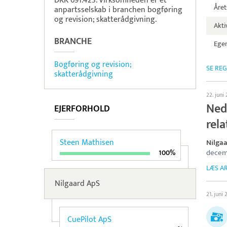
DKK 691.423. Virksomheden er et
Året
anpartsselskab i branchen bogføring
og revision; skatterådgivning.
Aktiv
BRANCHE
Egen
Bogføring og revision;
SE RE
skatterådgivning
22. juni
Ned
EJERFORHOLD
rela
Steen Mathisen
Nilga
decem
100%
LÆS AR
Nilgaard ApS
21. juni
CuePilot ApS