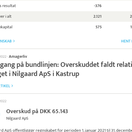
s resultat
-376
er i alt
2.121
2
kapital
575
GNSKAB
HENT 
Amagerliv
 2022
·
gang på bundlinjen: Overskuddet faldt relat
et i Nilgaard ApS i Kastrup
TIKEL
 2022
Overskud på DKK 65.143
Nilgaard ApS
rd ApS
offentliggør regnskabet for perioden 1. januar 2021 til 31. decemb